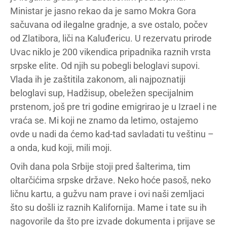
Ministar je jasno rekao da je samo Mokra Gora
sačuvana od ilegalne gradnje, a sve ostalo, počev
od Zlatibora, liči na Kaluđericu. U rezervatu prirode
Uvac niklo je 200 vikendica pripadnika raznih vrsta
srpske elite. Od njih su pobegli beloglavi supovi.
Vlada ih je zaštitila zakonom, ali najpoznatiji
beloglavi sup, Hadžisup, obeležen specijalnim
prstenom, još pre tri godine emigrirao je u Izrael i ne
vraća se. Mi koji ne znamo da letimo, ostajemo
ovde u nadi da ćemo kad-tad savladati tu veštinu –
a onda, kud koji, mili moji.
Ovih dana pola Srbije stoji pred šalterima, tim
oltarčićima srpske države. Neko hoće pasoš, neko
ličnu kartu, a gužvu nam prave i ovi naši zemljaci
što su došli iz raznih Kalifornija. Mame i tate su ih
nagovorile da što pre izvade dokumenta i prijave se