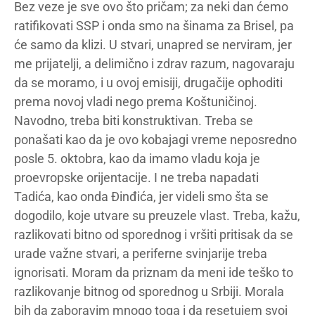
Bez veze je sve ovo što pričam; za neki dan ćemo
ratifikovati SSP i onda smo na šinama za Brisel, pa
će samo da klizi. U stvari, unapred se nerviram, jer
me prijatelji, a delimično i zdrav razum, nagovaraju
da se moramo, i u ovoj emisiji, drugačije ophoditi
prema novoj vladi nego prema Koštuničinoj.
Navodno, treba biti konstruktivan. Treba se
ponašati kao da je ovo kobajagi vreme neposredno
posle 5. oktobra, kao da imamo vladu koja je
proevropske orijentacije. I ne treba napadati
Tadića, kao onda Đinđića, jer videli smo šta se
dogodilo, koje utvare su preuzele vlast. Treba, kažu,
razlikovati bitno od sporednog i vršiti pritisak da se
urade važne stvari, a periferne svinjarije treba
ignorisati. Moram da priznam da meni ide teško to
razlikovanje bitnog od sporednog u Srbiji. Morala
bih da zaboravim mnogo toga i da resetujem svoj