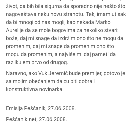
život, da bih bila sigurna da sporedno nije nešto što
nagoveštava neku novu strahotu. Tek, imam utisak
da bi mnogi od nas mogli, kao nekada Marko
Aurelije da se mole bogovima za nekoliko stvari:
bože, daj mi snage da izdržim ono što ne mogu da
promenim, daj mi snage da promenim ono što
mogu da promenim, a najviše mi daj pameti da
razlikujem prvo od drugog.
Naravno, ako Vuk Jeremić bude premijer, gotovo je
sa mojim obećanjem da ću biti dobra i
konstruktivna novinarka.
Emisija Peščanik, 27.06.2008.
Peščanik.net, 27.06.2008.