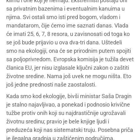
klimu i one koji je nemaju. Ekstremisti postaju oni
sa privatnim bazenima i eventualnim kanuima u
njima. Svi ostali smo isti pred bogom, vladom i
mandatarom, čije ćemo ime saznati danas. Vlada
će imati 25, 6, 7, 8 resora, u zavisnosati od toga ko
se još bude prijavio u ova dva-tri dana. Uštedeli
smo na ekologiji, ona će se prirodnim putem spojiti
sa poljoprivredom. Evropska komisija je tužila devet
članica EU, jer nisu izglasale ključni zakon o zaštiti
životne sredine. Nama još uvek ne mogu ništa. Eto
još jedne prednosti naše zaostalosti.
Kada smo kod ekologije, bivši ministar Saša Dragin
je stalno najavljivao, a ponekad i podnosio krivične
tužbe protiv onih koji su najdrastičnije ugrožavali
životnu sredinu; pravio je bele knjige ljudi i
preduzeća koji nas sistematski truju. Posebna priča
je ilegalna gradnja u zaštićenim područjima.