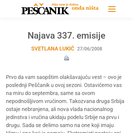
Najava 337. emisije
SVETLANA LUKIĆ
27/06/2008
Prvo da vam saopštim olakšavajuću vest – ovo je
poslednji Peščanik u ovoj sezoni. Ostavićemo vas
na miru do septembra, same sa ovom
nepodnošljivom vrućinom. Takozvana druga Srbija
ostaje nebranjena, ali nova vlada nacionalnog
jedinstva i vrućina ukidaju podelu Srbije na prvu i
drugu. Sada se delimo samo na one koji imaju