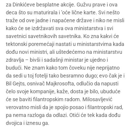
za Dinkićeve besplatne akcije. Gužvu prave i ova
deca što su maturirala i ’oće lične karte. Svi nešto
traže od ove jadne i napaćene države i niko ne misli
kako će se izdržavati sva ova ministarstva i svi
savetnici savetnikovih savetnika. Ko zna kakvi će
tektonski poremećaji nastati u ministarstvima kada
dođu novi ministri, ali uštedećemo na ministarstvu
zdravlja – bivši i sadašnji ministar je ujedno i
budući. Ne znam kako tom čoveku nije neprijatno
da sedi u toj fotelji tako besramno dugo; evo čak je i
Bil Gejts, osnivač Majkrosofta, odlučio da napusti
čelo svoje kompanije, kaže, dosta je bilo, ubuduće
će se baviti filantropskim radom. Milosavljević
verovatno misli da je spojio posao i filantropski rad,
pa nema razloga da odlazi. Otići će tek kada dođu
dvojica i iznesu ga.