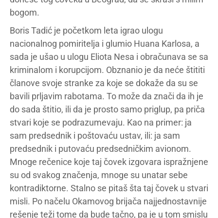
bogom.
Boris Tadić je početkom leta igrao ulogu
nacionalnog pomiritelja i glumio Huana Karlosa, a
sada je ušao u ulogu Eliota Nesa i obračunava se sa
kriminalom i korupcijom. Obznanio je da neće štititi
članove svoje stranke za koje se dokaže da su se
bavili prljavim rabotama. To može da znači da ih je
do sada štitio, ili da je prosto samo priglup, pa priča
stvari koje se podrazumevaju. Kao na primer: ja
sam predsednik i poštovaću ustav, ili: ja sam
predsednik i putovaću predsedničkim avionom.
Mnoge rečenice koje taj čovek izgovara ispražnjene
su od svakog značenja, mnoge su unatar sebe
kontradiktorne. Stalno se pitaš šta taj čovek u stvari
misli. Po načelu Okamovog brijača najjednostavnije
rešenje teži tome da bude tačno, pa je u tom smislu