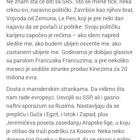
Ne znam šta će biti sa SRS. Što se mene tiče, neka
crknu svi, naravno politički. Završiće kao njihov brat,
Vojvoda od Zemuna, Le Pen, koji je pre neki dan
najavio da se povlači iz politike. Svoju političku
karijeru započeo je rečima – ako idem napred
sledite me, ako budem ubijen osvetite me, ako
zastanem ubijete me. Godinama je dobijao glasove
sa parolom Francuska Francuzima, a pre nekoliko
meseci je sedište stranke prodao Kinezima za 20
miliona evra.
Dosta o maroderskim strankama. Da vidimo šta
nam rade evropejci. Usvojili su SSP, ali i gasno-
naftni sporazum sa Rusima. Nastavljaju da se
prepliću i Guča i Egzit, i Istok i Zapad, plus
Jeremićeva poseta zasedanju Arapske lige, u koju
je otišao da traži podršku za Kosovo. Neka neko
donese tog čoveka u Beograd, da se skrasi s milim