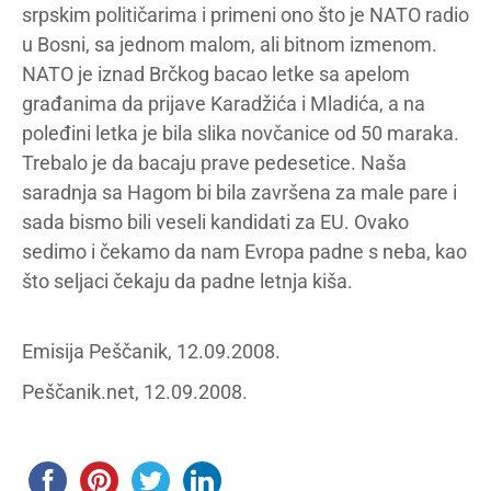
srpskim političarima i primeni ono što je NATO radio
u Bosni, sa jednom malom, ali bitnom izmenom.
NATO je iznad Brčkog bacao letke sa apelom
građanima da prijave Karadžića i Mladića, a na
poleđini letka je bila slika novčanice od 50 maraka.
Trebalo je da bacaju prave pedesetice. Naša
saradnja sa Hagom bi bila završena za male pare i
sada bismo bili veseli kandidati za EU. Ovako
sedimo i čekamo da nam Evropa padne s neba, kao
što seljaci čekaju da padne letnja kiša.
Emisija Peščanik, 12.09.2008.
Peščanik.net, 12.09.2008.