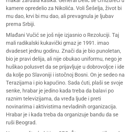
makar zarđala kašika. General Delić se cmizdreći u
kamere opredelio za Nikolića. Voli Šešelja, život bi
mu dao, krvi bi mu dao, ali prevagnula je ljubav
prema Srbiji.
Mlađani Vučić se još nije izjasnio o Rezoluciji. Taj
mali radikalski kukavički gmaz je 1991. imao
dvadeset jednu godinu. Znači da je bio punoletan,
bio je pravi delija, ali nije obukao uniformu, nego je
huškao polusvet da se prijavljuje u dobrovoljce i ide
da kolje po Slavoniji i istočnoj Bosni. On je sedeo na
Terazijama i pio kapućino. Sada ćuti, plaši se svoje
senke, hrabar je jedino kada treba da balavi po
raznim televizijama, da vređa ljude i preti
novinarima i aktivistima nevladinih organizacija.
Hrabar je i kada treba da organizuje bandu da se
ruši Beograd.