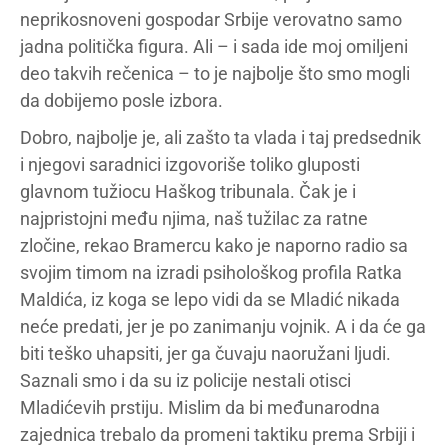
neprikosnoveni gospodar Srbije verovatno samo
jadna politička figura. Ali – i sada ide moj omiljeni
deo takvih rečenica – to je najbolje što smo mogli
da dobijemo posle izbora.
Dobro, najbolje je, ali zašto ta vlada i taj predsednik
i njegovi saradnici izgovoriše toliko gluposti
glavnom tužiocu Haškog tribunala. Čak je i
najpristojni među njima, naš tužilac za ratne
zločine, rekao Bramercu kako je naporno radio sa
svojim timom na izradi psihološkog profila Ratka
Maldića, iz koga se lepo vidi da se Mladić nikada
neće predati, jer je po zanimanju vojnik. A i da će ga
biti teško uhapsiti, jer ga čuvaju naoružani ljudi.
Saznali smo i da su iz policije nestali otisci
Mladićevih prstiju. Mislim da bi međunarodna
zajednica trebalo da promeni taktiku prema Srbiji i