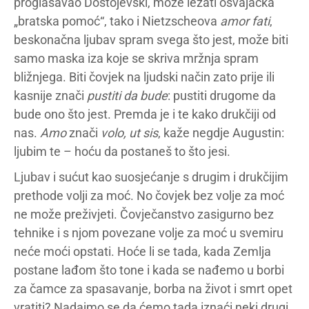
proglašavao Dostojevski, može ležati osvajačka
„bratska pomoć“, tako i Nietzscheova
amor fati
,
beskonačna ljubav spram svega što jest, može biti
samo maska iza koje se skriva mržnja spram
bližnjega. Biti čovjek na ljudski način zato prije ili
kasnije znači
pustiti da bude
: pustiti drugome da
bude ono što jest. Premda je i te kako drukčiji od
nas.
Amo
znači
volo, ut sis
, kaže negdje Augustin:
ljubim te – hoću da postaneš to što jesi.
Ljubav i sućut kao suosjećanje s drugim i drukčijim
prethode volji za moć. No čovjek bez volje za moć
ne može preživjeti. Čovječanstvo zasigurno bez
tehnike i s njom povezane volje za moć u svemiru
neće moći opstati. Hoće li se tada, kada Zemlja
postane lađom što tone i kada se nađemo u borbi
za čamce za spasavanje, borba na život i smrt opet
vratiti? Nadajmo se da ćemo tada iznaći neki drugi,