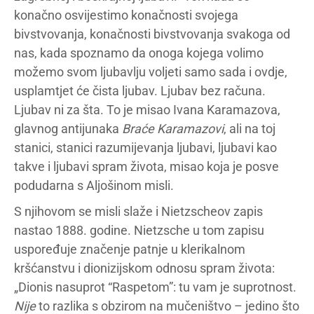
konačno osvijestimo konačnosti svojega
bivstvovanja, konačnosti bivstvovanja svakoga od
nas, kada spoznamo da onoga kojega volimo
možemo svom ljubavlju voljeti samo sada i ovdje,
usplamtjet će čista ljubav. Ljubav bez računa.
Ljubav ni za šta. To je misao Ivana Karamazova,
glavnog antijunaka
Braće Karamazovi
, ali na toj
stanici, stanici razumijevanja ljubavi, ljubavi kao
takve i ljubavi spram života, misao koja je posve
podudarna s Aljošinom misli.
S njihovom se misli slaže i Nietzscheov zapis
nastao 1888. godine. Nietzsche u tom zapisu
uspoređuje značenje patnje u klerikalnom
kršćanstvu i dionizijskom odnosu spram života:
„Dionis nasuprot “Raspetom”: tu vam je suprotnost.
Nije
to razlika s obzirom na mučeništvo – jedino što