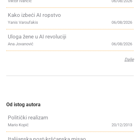
Viktor Ivančić
06/08/2026
Kako izbeći AI ropstvo
Yanis Varoufakis
06/08/2026
Uloga žene u AI revoluciji
Ana Jovanović
06/08/2026
Dalje
Od istog autora
Politički realizam
Mario Kopić
20/12/2013
Italijanska post-kršćanska misao