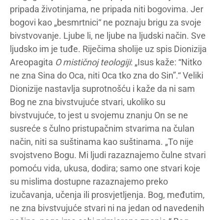
pripada životinjama, ne pripada niti bogovima. Jer
bogovi kao „besmrtnici“ ne poznaju brigu za svoje
bivstvovanje. Ljube li, ne ljube na ljudski način. Sve
ljudsko im je tuđe. Riječima sholije uz spis Dionizija
Areopagita
O mističnoj teologiji
: „Isus kaže: “Nitko
ne zna Sina do Oca, niti Oca tko zna do Sin”.“ Veliki
Dionizije nastavlja suprotnošću i kaže da ni sam
Bog ne zna bivstvujuće stvari, ukoliko su
bivstvujuće, to jest u svojemu znanju On se ne
susreće s čulno pristupačnim stvarima na čulan
način, niti sa suštinama kao suštinama. „To nije
svojstveno Bogu. Mi ljudi razaznajemo čulne stvari
pomoću vida, ukusa, dodira; samo one stvari koje
su mislima dostupne razaznajemo preko
izučavanja, učenja ili prosvjetljenja. Bog, međutim,
ne zna bivstvujuće stvari ni na jedan od navedenih