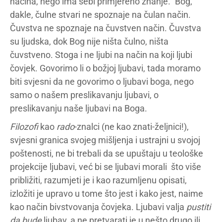
načina, nego ima sebi primjereno znanje.“ Bog,
dakle, čulne stvari ne spoznaje na čulan način.
Čuvstva ne spoznaje na čuvstven način. Čuvstva
su ljudska, dok Bog nije ništa čulno, ništa
čuvstveno. Stoga i ne ljubi na način na koji ljubi
čovjek. Govorimo li o božjoj ljubavi, tada moramo
biti svjesni da ne govorimo o ljubavi boga, nego
samo o našem preslikavanju ljubavi, o
preslikavanju naše ljubavi na Boga.
Filozofi
kao
rado
-znalci (ne kao znati-željnici!),
svjesni granica svojeg mišljenja i ustrajni u svojoj
poštenosti, ne bi trebali da se upuštaju u teološke
projekcije ljubavi, već bi se ljubavi morali što više
približiti, razumjeti je i kao razumljenu opisati,
izložiti je upravo u tome što jest i kako jest, naime
kao način bivstvovanja čovjeka. Ljubavi valja
pustiti
da bude
ljubav, a ne pretvarati je u nešto drugo ili