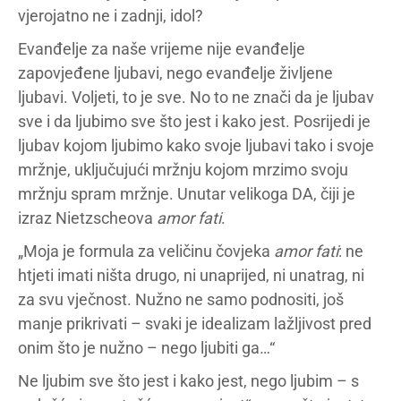
vjerojatno ne i zadnji, idol?
Evanđelje za naše vrijeme nije evanđelje
zapovjeđene ljubavi, nego evanđelje življene
ljubavi. Voljeti, to je sve. No to ne znači da je ljubav
sve i da ljubimo sve što jest i kako jest. Posrijedi je
ljubav kojom ljubimo kako svoje ljubavi tako i svoje
mržnje, uključujući mržnju kojom mrzimo svoju
mržnju spram mržnje. Unutar velikoga DA, čiji je
izraz Nietzscheova
amor fati
.
„Moja je formula za veličinu čovjeka
amor fati
: ne
htjeti imati ništa drugo, ni unaprijed, ni unatrag, ni
za svu vječnost. Nužno ne samo podnositi, još
manje prikrivati – svaki je idealizam lažljivost pred
onim što je nužno – nego ljubiti ga…“
Ne ljubim sve što jest i kako jest, nego ljubim – s