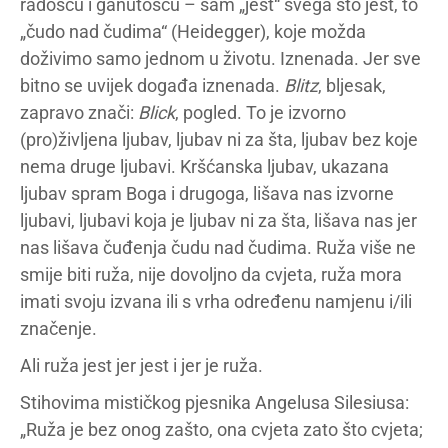
radošću i ganutošću – sam „jest“ svega što jest, to
„čudo nad čudima“ (Heidegger), koje možda
doživimo samo jednom u životu. Iznenada. Jer sve
bitno se uvijek događa iznenada.
Blitz
, bljesak,
zapravo znači:
Blick
, pogled. To je izvorno
(pro)življena ljubav, ljubav ni za šta, ljubav bez koje
nema druge ljubavi. Kršćanska ljubav, ukazana
ljubav spram Boga i drugoga, lišava nas izvorne
ljubavi, ljubavi koja je ljubav ni za šta, lišava nas jer
nas lišava čuđenja čudu nad čudima. Ruža više ne
smije biti ruža, nije dovoljno da cvjeta, ruža mora
imati svoju izvana ili s vrha određenu namjenu i/ili
značenje.
Ali ruža jest jer jest i jer je ruža.
Stihovima mističkog pjesnika Angelusa Silesiusa:
„Ruža je bez onog zašto, ona cvjeta zato što cvjeta;