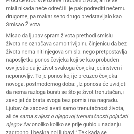
Proći će kroz sve užase i radosti života, ali te se
misli nikada neće odreći ili je pak podrediti nečemu
drugome, pa makar se to drugo predstavljalo kao
Smisao Života.
Misao da ljubav spram života prethodi smislu
života ne označava samo trivijalnu činjenicu da bez
života nema niti njegova smisla, nego pretpostavlja
naposljetku ponos čovjeka koji se kao probuđen
osvijestio da je život svakoga čovjeka jedinstven i
neponovljiv. To je ponos koji je preuzeo čovjeka
novoga, postmodernog doba: „Iz ponosa će uvidjeti
da nema razloga buniti se što je život trenutačan, i
zavoljet će brata svoga bez pomisli na nagradu.
Ljubav će zadovoljavati samo trenutačnost života,
ali će
sama svijest o njegovoj trenutačnosti pojačati
njegov žar
onoliko koliko se prije gubio u nadanju
zagrobnoj i beskrajnoj ljubavi.“ Tek kada se