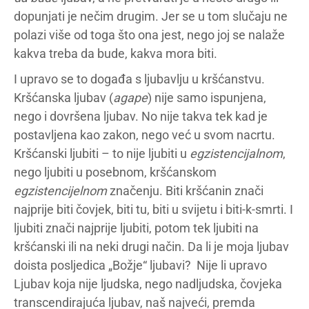
dopunjati je nečim drugim. Jer se u tom slučaju ne
polazi više od toga što ona jest, nego joj se nalaže
kakva treba da bude, kakva mora biti.
I upravo se to događa s ljubavlju u kršćanstvu.
Kršćanska ljubav (
agape
) nije samo ispunjena,
nego i dovršena ljubav. No nije takva tek kad je
postavljena kao zakon, nego već u svom nacrtu.
Kršćanski ljubiti – to nije ljubiti u
egzistencijalnom
,
nego ljubiti u posebnom, kršćanskom
egzistencijelnom
značenju. Biti kršćanin znači
najprije biti čovjek, biti tu, biti u svijetu i biti-k-smrti. I
ljubiti znači najprije ljubiti, potom tek ljubiti na
kršćanski ili na neki drugi način. Da li je moja ljubav
doista posljedica „Božje“ ljubavi? Nije li upravo
Ljubav koja nije ljudska, nego nadljudska, čovjeka
transcendirajuća ljubav, naš najveći, premda