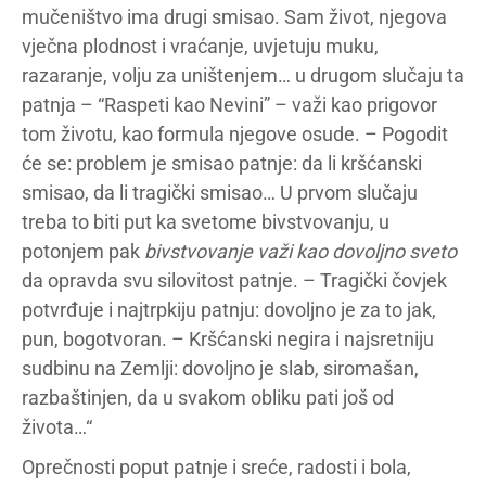
mučeništvo ima drugi smisao. Sam život, njegova
vječna plodnost i vraćanje, uvjetuju muku,
razaranje, volju za uništenjem… u drugom slučaju ta
patnja – “Raspeti kao Nevini” – važi kao prigovor
tom životu, kao formula njegove osude. – Pogodit
će se: problem je smisao patnje: da li kršćanski
smisao, da li tragički smisao… U prvom slučaju
treba to biti put ka svetome bivstvovanju, u
potonjem pak
bivstvovanje važi kao dovoljno sveto
da opravda svu silovitost patnje. – Tragički čovjek
potvrđuje i najtrpkiju patnju: dovoljno je za to jak,
pun, bogotvoran. – Kršćanski negira i najsretniju
sudbinu na Zemlji: dovoljno je slab, siromašan,
razbaštinjen, da u svakom obliku pati još od
života…“
Oprečnosti poput patnje i sreće, radosti i bola,