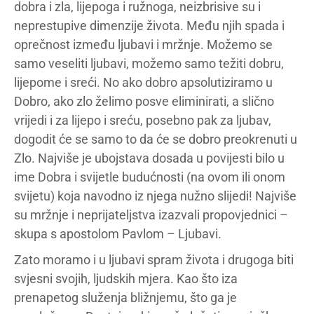
dobra i zla, lijepoga i ružnoga, neizbrisive su i
neprestupive dimenzije života. Među njih spada i
oprečnost između ljubavi i mržnje. Možemo se
samo veseliti ljubavi, možemo samo težiti dobru,
lijepome i sreći. No ako dobro apsolutiziramo u
Dobro, ako zlo želimo posve eliminirati, a slično
vrijedi i za lijepo i sreću, posebno pak za ljubav,
dogodit će se samo to da će se dobro preokrenuti u
Zlo. Najviše je ubojstava dosada u povijesti bilo u
ime Dobra i svijetle budućnosti (na ovom ili onom
svijetu) koja navodno iz njega nužno slijedi! Najviše
su mržnje i neprijateljstva izazvali propovjednici –
skupa s apostolom Pavlom – Ljubavi.
Zato moramo i u ljubavi spram života i drugoga biti
svjesni svojih, ljudskih mjera. Kao što iza
prenapetog služenja bližnjemu, što ga je