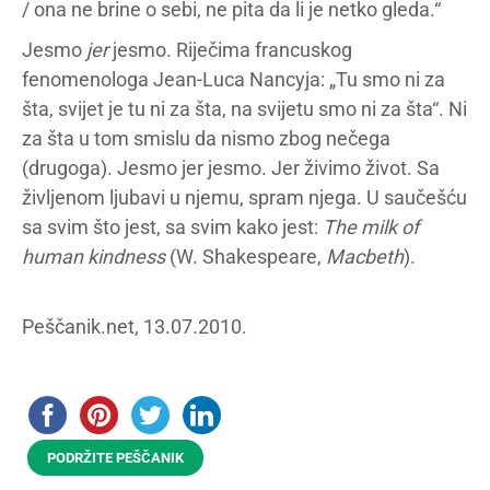
/ ona ne brine o sebi, ne pita da li je netko gleda.“
Jesmo
jer
jesmo. Riječima francuskog
fenomenologa Jean-Luca Nancyja: „Tu smo ni za
šta, svijet je tu ni za šta, na svijetu smo ni za šta“. Ni
za šta u tom smislu da nismo zbog nečega
(drugoga). Jesmo jer jesmo. Jer živimo život. Sa
življenom ljubavi u njemu, spram njega. U saučešću
sa svim što jest, sa svim kako jest:
The milk of
human kindness
(W. Shakespeare,
Macbeth
).
Peščanik.net, 13.07.2010.
PODRŽITE PEŠČANIK