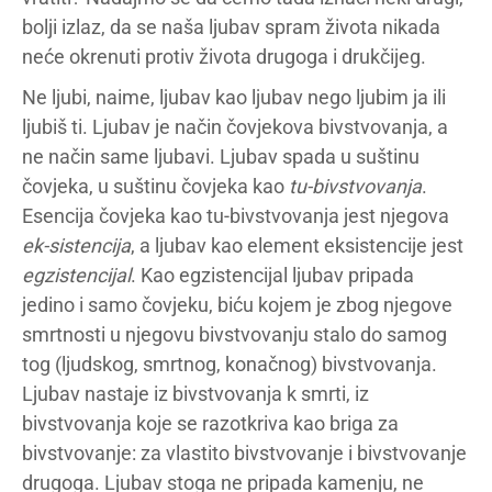
bolji izlaz, da se naša ljubav spram života nikada
neće okrenuti protiv života drugoga i drukčijeg.
Ne ljubi, naime, ljubav kao ljubav nego ljubim ja ili
ljubiš ti. Ljubav je način čovjekova bivstvovanja, a
ne način same ljubavi. Ljubav spada u suštinu
čovjeka, u suštinu čovjeka kao
tu-bivstvovanja
.
Esencija čovjeka kao tu-bivstvovanja jest njegova
ek-sistencija
, a ljubav kao element eksistencije jest
egzistencijal
. Kao egzistencijal ljubav pripada
jedino i samo čovjeku, biću kojem je zbog njegove
smrtnosti u njegovu bivstvovanju stalo do samog
tog (ljudskog, smrtnog, konačnog) bivstvovanja.
Ljubav nastaje iz bivstvovanja k smrti, iz
bivstvovanja koje se razotkriva kao briga za
bivstvovanje: za vlastito bivstvovanje i bivstvovanje
drugoga. Ljubav stoga ne pripada kamenju, ne