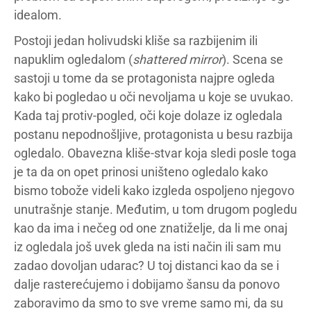
idealom.
Postoji jedan holivudski kliše sa razbijenim ili
napuklim ogledalom (
shattered mirror
). Scena se
sastoji u tome da se protagonista najpre ogleda
kako bi pogledao u oči nevoljama u koje se uvukao.
Kada taj protiv-pogled, oči koje dolaze iz ogledala
postanu nepodnošljive, protagonista u besu razbija
ogledalo. Obavezna kliše-stvar koja sledi posle toga
je ta da on opet prinosi uništeno ogledalo kako
bismo tobože videli kako izgleda ospoljeno njegovo
unutrašnje stanje. Međutim, u tom drugom pogledu
kao da ima i nečeg od one znatiželje, da li me onaj
iz ogledala još uvek gleda na isti način ili sam mu
zadao dovoljan udarac? U toj distanci kao da se i
dalje rasterećujemo i dobijamo šansu da ponovo
zaboravimo da smo to sve vreme samo mi, da su