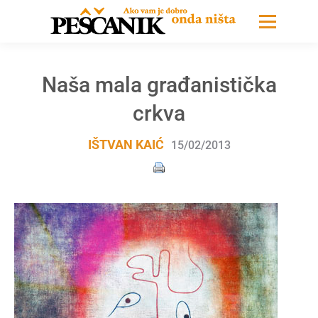
Naša mala građanistička
crkva
IŠTVAN KAIĆ
15/02/2013