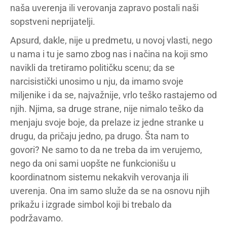
naša uverenja ili verovanja zapravo postali naši
sopstveni neprijatelji.
Apsurd, dakle, nije u predmetu, u novoj vlasti, nego
u nama i tu je samo zbog nas i načina na koji smo
navikli da tretiramo političku scenu; da se
narcisistički unosimo u nju, da imamo svoje
miljenike i da se, najvažnije, vrlo teško rastajemo od
njih. Njima, sa druge strane, nije nimalo teško da
menjaju svoje boje, da prelaze iz jedne stranke u
drugu, da pričaju jedno, pa drugo. Šta nam to
govori? Ne samo to da ne treba da im verujemo,
nego da oni sami uopšte ne funkcionišu u
koordinatnom sistemu nekakvih verovanja ili
uverenja. Ona im samo služe da se na osnovu njih
prikažu i izgrade simbol koji bi trebalo da
podržavamo.