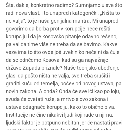
Šta, dakle, konkretno radimo? Sumnjamo u sve što
radi nova vlast, i to unapred i kategorički. „Ništa to
ne valja“, to je naša genijalna mantra. Mi unapred
govorimo da borba protiv korupcije neće rešiti
korupciju i da je kosovsko pitanje odavno rešeno,
pa valjda time više ne treba da se bavimo. Kakve
veze ima to što ovde još uvek niko neće ni da čuje
da se odričemo Kosova, kad su ga najvažnije
države Zapada priznale? Naše teorijsko ubeđenje
glasi da pošto ništa ne valja, sve treba srušiti i
graditi kuću od temelja, počev od novog ustava, pa
novih zakona. A onda? Onda će sve ići kao po loju,
svuda će cvetati ruže, a mrtvo slovo zakona i
ustava odagnaće korupciju, kako to obično biva.
Institucije ne čine nikakvi ljudi koji rade u njima,
ljudski faktor je potpuno nebitan jer će nastati pravi