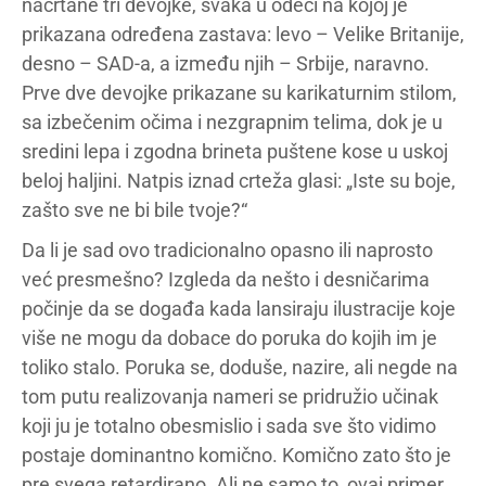
nacrtane tri devojke, svaka u odeći na kojoj je
prikazana određena zastava: levo – Velike Britanije,
desno – SAD-a, a između njih – Srbije, naravno.
Prve dve devojke prikazane su karikaturnim stilom,
sa izbečenim očima i nezgrapnim telima, dok je u
sredini lepa i zgodna brineta puštene kose u uskoj
beloj haljini. Natpis iznad crteža glasi: „Iste su boje,
zašto sve ne bi bile tvoje?“
Da li je sad ovo tradicionalno opasno ili naprosto
već presmešno? Izgleda da nešto i desničarima
počinje da se događa kada lansiraju ilustracije koje
više ne mogu da dobace do poruka do kojih im je
toliko stalo. Poruka se, doduše, nazire, ali negde na
tom putu realizovanja nameri se pridružio učinak
koji ju je totalno obesmislio i sada sve što vidimo
postaje dominantno komično. Komično zato što je
pre svega retardirano. Ali ne samo to, ovaj primer