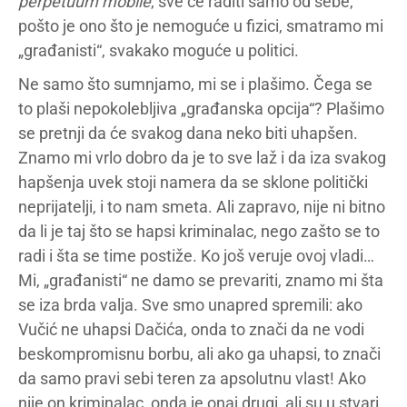
perpetuum mobile
, sve će raditi samo od sebe,
pošto je ono što je nemoguće u fizici, smatramo mi
„građanisti“, svakako moguće u politici.
Ne samo što sumnjamo, mi se i plašimo. Čega se
to plaši nepokolebljiva „građanska opcija“? Plašimo
se pretnji da će svakog dana neko biti uhapšen.
Znamo mi vrlo dobro da je to sve laž i da iza svakog
hapšenja uvek stoji namera da se sklone politički
neprijatelji, i to nam smeta. Ali zapravo, nije ni bitno
da li je taj što se hapsi kriminalac, nego zašto se to
radi i šta se time postiže. Ko još veruje ovoj vladi…
Mi, „građanisti“ ne damo se prevariti, znamo mi šta
se iza brda valja. Sve smo unapred spremili: ako
Vučić ne uhapsi Dačića, onda to znači da ne vodi
beskompromisnu borbu, ali ako ga uhapsi, to znači
da samo pravi sebi teren za apsolutnu vlast! Ako
nije on kriminalac, onda je onaj drugi, ali su u stvari