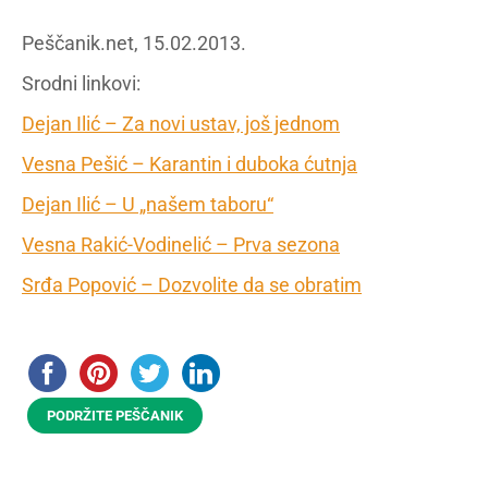
Peščanik.net, 15.02.2013.
Srodni linkovi:
Dejan Ilić – Za novi ustav, još jednom
Vesna Pešić – Karantin i duboka ćutnja
Dejan Ilić – U „našem taboru“
Vesna Rakić-Vodinelić – Prva sezona
Srđa Popović – Dozvolite da se obratim
PODRŽITE PEŠČANIK