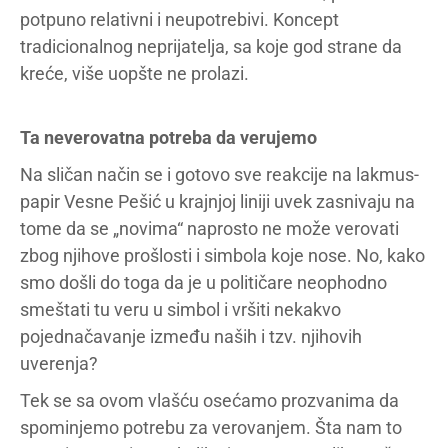
potpuno relativni i neupotrebivi. Koncept
tradicionalnog neprijatelja, sa koje god strane da
kreće, više uopšte ne prolazi.
Ta neverovatna potreba da verujemo
Na sličan način se i gotovo sve reakcije na lakmus-
papir Vesne Pešić u krajnjoj liniji uvek zasnivaju na
tome da se „novima“ naprosto ne može verovati
zbog njihove prošlosti i simbola koje nose. No, kako
smo došli do toga da je u političare neophodno
smeštati tu veru u simbol i vršiti nekakvo
pojednačavanje između naših i tzv. njihovih
uverenja?
Tek se sa ovom vlašću osećamo prozvanima da
spominjemo potrebu za verovanjem. Šta nam to