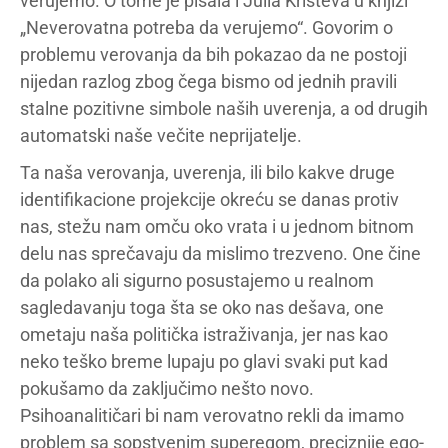
verujemo. O tome je pisala i Julia Kristeva u knjizi
„Neverovatna potreba da verujemo“. Govorim o
problemu verovanja da bih pokazao da ne postoji
nijedan razlog zbog čega bismo od jednih pravili
stalne pozitivne simbole naših uverenja, a od drugih
automatski naše večite neprijatelje.
Ta naša verovanja, uverenja, ili bilo kakve druge
identifikacione projekcije okreću se danas protiv
nas, stežu nam omču oko vrata i u jednom bitnom
delu nas sprečavaju da mislimo trezveno. One čine
da polako ali sigurno posustajemo u realnom
sagledavanju toga šta se oko nas dešava, one
ometaju naša politička istraživanja, jer nas kao
neko teško breme lupaju po glavi svaki put kad
pokušamo da zaključimo nešto novo.
Psihoanalitičari bi nam verovatno rekli da imamo
problem sa sopstvenim superegom, preciznije ego-