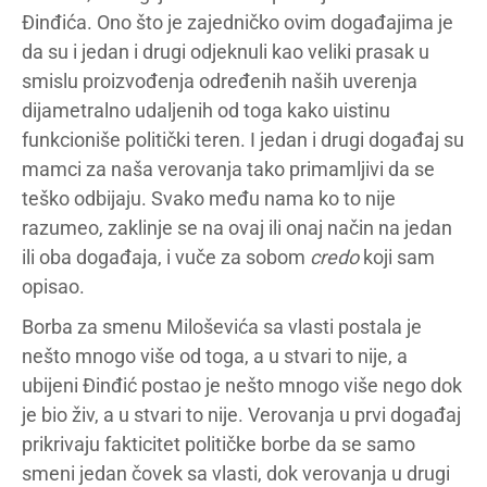
Đinđića. Ono što je zajedničko ovim događajima je
da su i jedan i drugi odjeknuli kao veliki prasak u
smislu proizvođenja određenih naših uverenja
dijametralno udaljenih od toga kako uistinu
funkcioniše politički teren. I jedan i drugi događaj su
mamci za naša verovanja tako primamljivi da se
teško odbijaju. Svako među nama ko to nije
razumeo, zaklinje se na ovaj ili onaj način na jedan
ili oba događaja, i vuče za sobom
credo
koji sam
opisao.
Borba za smenu Miloševića sa vlasti postala je
nešto mnogo više od toga, a u stvari to nije, a
ubijeni Đinđić postao je nešto mnogo više nego dok
je bio živ, a u stvari to nije. Verovanja u prvi događaj
prikrivaju fakticitet političke borbe da se samo
smeni jedan čovek sa vlasti, dok verovanja u drugi