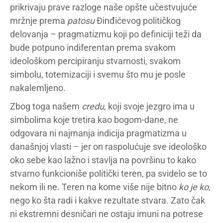
prikrivaju prave razloge naše opšte učestvujuće
mržnje prema
patosu
Đinđićevog političkog
delovanja – pragmatizmu koji po definiciji teži da
bude potpuno indiferentan prema svakom
ideološkom percipiranju stvarnosti, svakom
simbolu, totemizaciji i svemu što mu je posle
nakalemljeno.
Zbog toga našem
credu
, koji svoje jezgro ima u
simbolima koje tretira kao bogom-dane, ne
odgovara ni najmanja indicija pragmatizma u
današnjoj vlasti – jer on raspolućuje sve ideološko
oko sebe kao lažno i stavlja na površinu to kako
stvarno funkcioniše politički teren, pa svidelo se to
nekom ili ne. Teren na kome više nije bitno
ko je ko
,
nego ko šta radi i kakve rezultate stvara. Zato čak
ni ekstremni desničari ne ostaju imuni na potrese