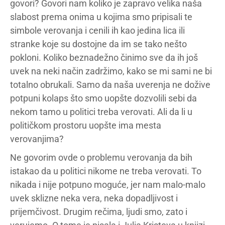
govori? Govori nam koliko je zapravo velika naša
slabost prema onima u kojima smo pripisali te
simbole verovanja i cenili ih kao jedina lica ili
stranke koje su dostojne da im se tako nešto
pokloni. Koliko beznadežno činimo sve da ih još
uvek na neki način zadržimo, kako se mi sami ne bi
totalno obrukali. Samo da naša uverenja ne dožive
potpuni kolaps što smo uopšte dozvolili sebi da
nekom tamo u politici treba verovati. Ali da li u
političkom prostoru uopšte ima mesta
verovanjima?
Ne govorim ovde o problemu verovanja da bih
istakao da u politici nikome ne treba verovati. To
nikada i nije potpuno moguće, jer nam malo-malo
uvek sklizne neka vera, neka dopadljivost i
prijemčivost. Drugim rečima, ljudi smo, zato i