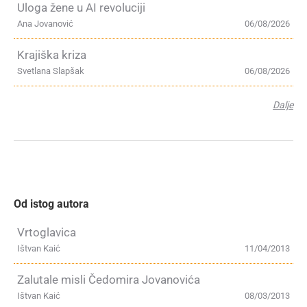
Uloga žene u AI revoluciji
Ana Jovanović
06/08/2026
Krajiška kriza
Svetlana Slapšak
06/08/2026
Dalje
Od istog autora
Vrtoglavica
Ištvan Kaić
11/04/2013
Zalutale misli Čedomira Jovanovića
Ištvan Kaić
08/03/2013