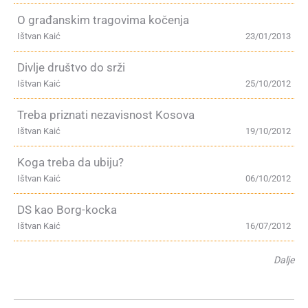
O građanskim tragovima kočenja
Ištvan Kaić
23/01/2013
Divlje društvo do srži
Ištvan Kaić
25/10/2012
Treba priznati nezavisnost Kosova
Ištvan Kaić
19/10/2012
Koga treba da ubiju?
Ištvan Kaić
06/10/2012
DS kao Borg-kocka
Ištvan Kaić
16/07/2012
Dalje