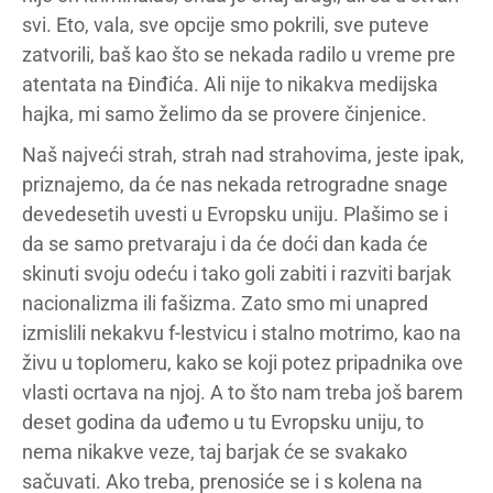
svi. Eto, vala, sve opcije smo pokrili, sve puteve
zatvorili, baš kao što se nekada radilo u vreme pre
atentata na Đinđića. Ali nije to nikakva medijska
hajka, mi samo želimo da se provere činjenice.
Naš najveći strah, strah nad strahovima, jeste ipak,
priznajemo, da će nas nekada retrogradne snage
devedesetih uvesti u Evropsku uniju. Plašimo se i
da se samo pretvaraju i da će doći dan kada će
skinuti svoju odeću i tako goli zabiti i razviti barjak
nacionalizma ili fašizma. Zato smo mi unapred
izmislili nekakvu f-lestvicu i stalno motrimo, kao na
živu u toplomeru, kako se koji potez pripadnika ove
vlasti ocrtava na njoj. A to što nam treba još barem
deset godina da uđemo u tu Evropsku uniju, to
nema nikakve veze, taj barjak će se svakako
sačuvati. Ako treba, prenosiće se i s kolena na