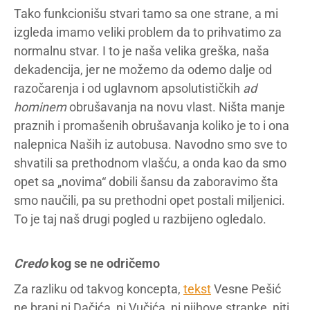
Tako funkcionišu stvari tamo sa one strane, a mi
izgleda imamo veliki problem da to prihvatimo za
normalnu stvar. I to je naša velika greška, naša
dekadencija, jer ne možemo da odemo dalje od
razočarenja i od uglavnom apsolutističkih
ad
hominem
obrušavanja na novu vlast. Ništa manje
praznih i promašenih obrušavanja koliko je to i ona
nalepnica Naših iz autobusa. Navodno smo sve to
shvatili sa prethodnom vlašću, a onda kao da smo
opet sa „novima“ dobili šansu da zaboravimo šta
smo naučili, pa su prethodni opet postali miljenici.
To je taj naš drugi pogled u razbijeno ogledalo.
Credo
kog se ne odričemo
Za razliku od takvog koncepta,
tekst
Vesne Pešić
ne brani ni Dačića, ni Vučića, ni njihove stranke, niti