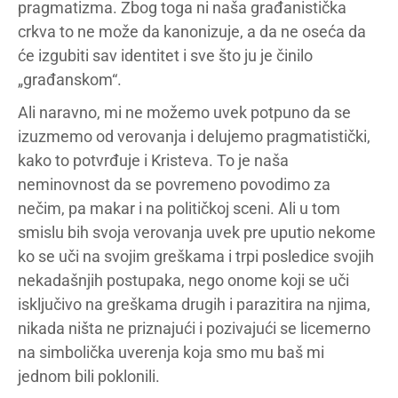
pragmatizma. Zbog toga ni naša građanistička
crkva to ne može da kanonizuje, a da ne oseća da
će izgubiti sav identitet i sve što ju je činilo
„građanskom“.
Ali naravno, mi ne možemo uvek potpuno da se
izuzmemo od verovanja i delujemo pragmatistički,
kako to potvrđuje i Kristeva. To je naša
neminovnost da se povremeno povodimo za
nečim, pa makar i na političkoj sceni. Ali u tom
smislu bih svoja verovanja uvek pre uputio nekome
ko se uči na svojim greškama i trpi posledice svojih
nekadašnjih postupaka, nego onome koji se uči
isključivo na greškama drugih i parazitira na njima,
nikada ništa ne priznajući i pozivajući se licemerno
na simbolička uverenja koja smo mu baš mi
jednom bili poklonili.