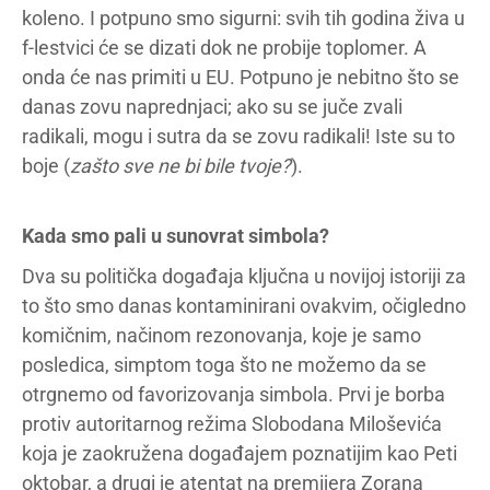
koleno. I potpuno smo sigurni: svih tih godina živa u
f-lestvici će se dizati dok ne probije toplomer. A
onda će nas primiti u EU. Potpuno je nebitno što se
danas zovu naprednjaci; ako su se juče zvali
radikali, mogu i sutra da se zovu radikali! Iste su to
boje (
zašto sve ne bi bile tvoje?
).
Kada smo pali u sunovrat simbola?
Dva su politička događaja ključna u novijoj istoriji za
to što smo danas kontaminirani ovakvim, očigledno
komičnim, načinom rezonovanja, koje je samo
posledica, simptom toga što ne možemo da se
otrgnemo od favorizovanja simbola. Prvi je borba
protiv autoritarnog režima Slobodana Miloševića
koja je zaokružena događajem poznatijim kao Peti
oktobar, a drugi je atentat na premijera Zorana