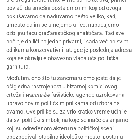
povlači da smešni postajemo i mi koji od ovoga
pokušavamo da naduvamo nešto veliko, kad,
umesto da im se smejemo u lice, nabacujemo
ozbiljnu facu građanističkog analitičara. Tad sve
počinje da liči na jedan privatni, i sada već po svim
odlikama konzervativni rat, gde je poslednja adresa
koja se okrivljuje obavezno vladajuća politička
garnitura.
Međutim, ono što tu zanemarujemo jeste da je
očigledna rastrojenost u bizarnoj komici ovog
crteža i
wanna-be
fašističke agende uzrokovana
upravo novim političkim prilikama od izbora na
ovamo. Ove prilike su za vrlo kratko vreme učinile
da svi politički simboli, na koje se inače oslanjamo i
koji su određenom akteru na političkoj sceni
obezbeđivali stabilno ideološko mesto, postanu