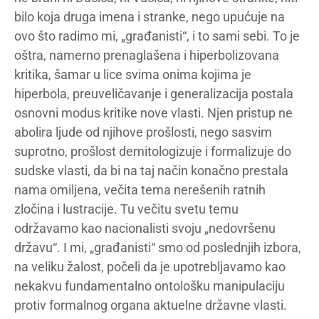
bilo koja druga imena i stranke, nego upućuje na
ovo što radimo mi, „građanisti“, i to sami sebi. To je
oštra, namerno prenaglašena i hiperbolizovana
kritika, šamar u lice svima onima kojima je
hiperbola, preuveličavanje i generalizacija postala
osnovni modus kritike nove vlasti. Njen pristup ne
abolira ljude od njihove prošlosti, nego sasvim
suprotno, prošlost demitologizuje i formalizuje do
sudske vlasti, da bi na taj način konačno prestala
nama omiljena, večita tema nerešenih ratnih
zločina i lustracije. Tu večitu svetu temu
održavamo kao nacionalisti svoju „nedovršenu
državu“. I mi, „građanisti“ smo od poslednjih izbora,
na veliku žalost, počeli da je upotrebljavamo kao
nekakvu fundamentalno ontološku manipulaciju
protiv formalnog organa aktuelne državne vlasti.