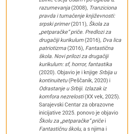
razumevanja
(2008),
Tranziciona
pravda i tumačenje književnosti:
srpski primer
(2011),
Škola za
„petparačke“ priče. Predlozi za
drugačiji kurikulum
(2016),
Dva lica
patriotizma
(2016),
Fantastična
škola. Novi prilozi za drugačiji
kurikulum: sf, horror, fantastika
(2020). Objavio je i knjige
Srbija u
kontinuitetu
(Peščanik, 2020) i
Odrastanje u Srbiji. Izlazak iz
komfora nezrelosti
(XX vek, 2025).
Sarajevski Centar za obrazovne
inicijative 2025. ponovo je objavio
Školu za „petparačke“ priče
i
Fantastičnu školu
, a s njima i