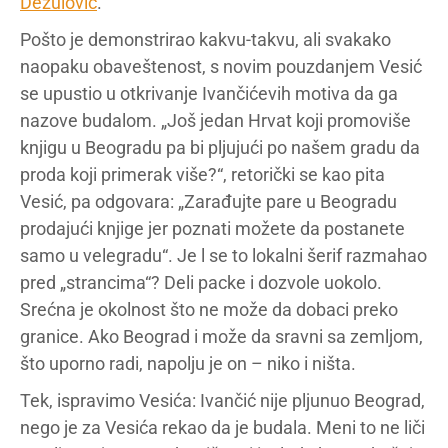
Dežulović
.
Pošto je demonstrirao kakvu-takvu, ali svakako
naopaku obaveštenost, s novim pouzdanjem Vesić
se upustio u otkrivanje Ivančićevih motiva da ga
nazove budalom. „Još jedan Hrvat koji promoviše
knjigu u Beogradu pa bi pljujući po našem gradu da
proda koji primerak više?“, retorički se kao pita
Vesić, pa odgovara: „Zarađujte pare u Beogradu
prodajući knjige jer poznati možete da postanete
samo u velegradu“. Je l se to lokalni šerif razmahao
pred „strancima“? Deli packe i dozvole uokolo.
Srećna je okolnost što ne može da dobaci preko
granice. Ako Beograd i može da sravni sa zemljom,
što uporno radi, napolju je on – niko i ništa.
Tek, ispravimo Vesića: Ivančić nije pljunuo Beograd,
nego je za Vesića rekao da je budala. Meni to ne liči