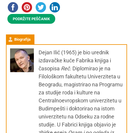
PODRŽITE PEŠČANIK
Biografija
Dejan Ilić (1965) je bio urednik
izdavačke kuće Fabrika knjiga i
časopisa
Reč
. Diplomirao je na
Filološkom fakultetu Univerziteta u
Beogradu, magistrirao na Programu
za studije roda i kulture na
Centralnoevropskom univerzitetu u
Budimpešti i doktorirao na istom
univerzitetu na Odseku za rodne
studije. U Fabrici knjiga objavio je
zbirke eseja
Osam i po ogleda iz