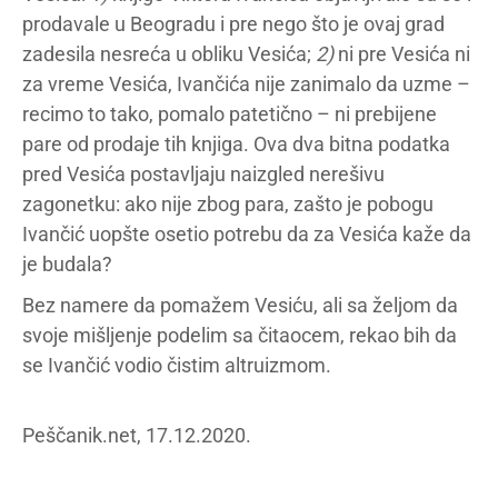
prodavale u Beogradu i pre nego što je ovaj grad
zadesila nesreća u obliku Vesića;
2)
ni pre Vesića ni
za vreme Vesića, Ivančića nije zanimalo da uzme –
recimo to tako, pomalo patetično – ni prebijene
pare od prodaje tih knjiga. Ova dva bitna podatka
pred Vesića postavljaju naizgled nerešivu
zagonetku: ako nije zbog para, zašto je pobogu
Ivančić uopšte osetio potrebu da za Vesića kaže da
je budala?
Bez namere da pomažem Vesiću, ali sa željom da
svoje mišljenje podelim sa čitaocem, rekao bih da
se Ivančić vodio čistim altruizmom.
Peščanik.net, 17.12.2020.