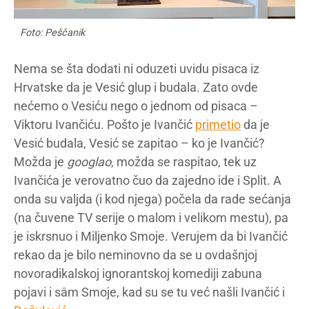
Foto: Peščanik
Nema se šta dodati ni oduzeti uvidu pisaca iz
Hrvatske da je Vesić glup i budala. Zato ovde
nećemo o Vesiću nego o jednom od pisaca –
Viktoru Ivančiću. Pošto je Ivančić
primetio
da je
Vesić budala, Vesić se zapitao – ko je Ivančić?
Možda je
googlao
, možda se raspitao, tek uz
Ivančića je verovatno čuo da zajedno ide i Split. A
onda su valjda (i kod njega) počela da rade sećanja
(na čuvene TV serije o malom i velikom mestu), pa
je iskrsnuo i Miljenko Smoje. Verujem da bi Ivančić
rekao da je bilo neminovno da se u ovdašnjoj
novoradikalskoj ignorantskoj komediji zabuna
pojavi i sâm Smoje, kad su se tu već našli Ivančić i