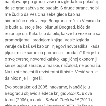
na pljuvanje po gradu, više mi izgleda kao pokušaj
da se grad sačuva od budale. S druge strane, ne bi
me čudilo da Vesić na sebe gleda kao na
simbolično otelovljenje Beograda: reći za Vesića da
je budala, isto je što i pljunuti Beograd, biće da
rezonuje on. Kako bilo da bilo, kakve to veze ima sa
promocijama i prodajom knjiga. Vesić izgleda
veruje da baš svi kao on i njegovi novoradikali kada
pljuju misle samo na promociju i prodaju? Reč je tu
o svojevrsnoj novoradikalskoj kapljičnoj ekonomiji –
širi se poput zaraze, a maske, nažalost, ne pomažu.
Na tu ste bolest ili rezistentni ili niste. Vesić veruje
da niko nije i – greši.
Evo podataka: od 2005. naovamo, Ivančić je u
Beogradu objavio sledeće knjige:
Robi K.
, u dva
toma (2006); a onda i
Robi K. Treći juriš!
(2011);