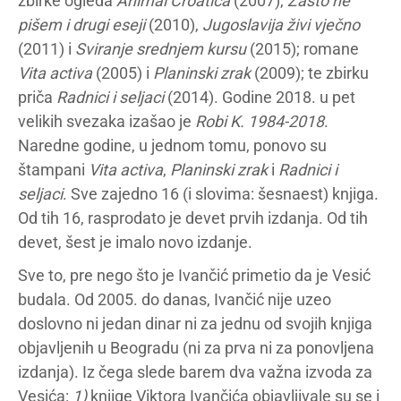
zbirke ogleda
Animal Croatica
(2007),
Zašto ne
pišem i drugi eseji
(2010),
Jugoslavija živi vječno
(2011) i
Sviranje srednjem kursu
(2015); romane
Vita activa
(2005) i
Planinski zrak
(2009); te zbirku
priča
Radnici i seljaci
(2014). Godine 2018. u pet
velikih svezaka izašao je
Robi K. 1984-2018
.
Naredne godine, u jednom tomu, ponovo su
štampani
Vita activa
,
Planinski zrak
i
Radnici i
seljaci
. Sve zajedno 16 (i slovima: šesnaest) knjiga.
Od tih 16, rasprodato je devet prvih izdanja. Od tih
devet, šest je imalo novo izdanje.
Sve to, pre nego što je Ivančić primetio da je Vesić
budala. Od 2005. do danas, Ivančić nije uzeo
doslovno ni jedan dinar ni za jednu od svojih knjiga
objavljenih u Beogradu (ni za prva ni za ponovljena
izdanja). Iz čega slede barem dva važna izvoda za
Vesića:
1)
knjige Viktora Ivančića objavljivale su se i