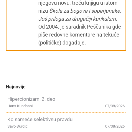
njegovu novu, treću knjigu u istom
nizu
Škola za bogove i superjunake.
Još priloga za drugačiji kurikulum
.
Od 2004. je saradnik Peščanika gde
piše redovne komentare na tekuće
(političke) događaje.
Najnovije
Hipercionizam, 2. deo
Hans Kundnani
07/08/2026
Ko nameće selektivnu pravdu
Savo Đurđić
07/08/2026