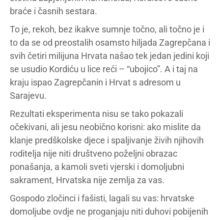
braće i časnih sestara.
To je, rekoh, bez ikakve sumnje točno, ali točno je i
to da se od preostalih osamsto hiljada Zagrepčana i
svih četiri milijuna Hrvata našao tek jedan jedini koji
se usudio Kordiću u lice reći – “ubojico”. A i taj na
kraju ispao Zagrepčanin i Hrvat s adresom u
Sarajevu.
Rezultati eksperimenta nisu se tako pokazali
očekivani, ali jesu neobično korisni: ako mislite da
klanje predškolske djece i spaljivanje živih njihovih
roditelja nije niti društveno poželjni obrazac
ponašanja, a kamoli sveti vjerski i domoljubni
sakrament, Hrvatska nije zemlja za vas.
Gospodo zločinci i fašisti, lagali su vas: hrvatske
domoljube ovdje ne proganjaju niti duhovi pobijenih