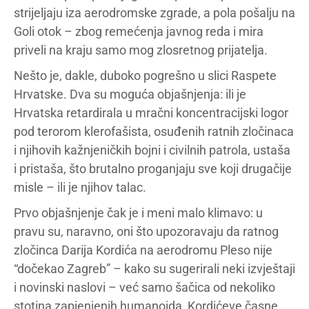
strijeljaju iza aerodromske zgrade, a pola pošalju na
Goli otok – zbog remećenja javnog reda i mira
priveli na kraju samo mog zlosretnog prijatelja.
Nešto je, dakle, duboko pogrešno u slici Raspete
Hrvatske. Dva su moguća objašnjenja: ili je
Hrvatska retardirala u mračni koncentracijski logor
pod terorom klerofašista, osuđenih ratnih zločinaca
i njihovih kažnjeničkih bojni i civilnih patrola, ustaša
i pristaša, što brutalno proganjaju sve koji drugačije
misle – ili je njihov talac.
Prvo objašnjenje čak je i meni malo klimavo: u
pravu su, naravno, oni što upozoravaju da ratnog
zločinca Darija Kordića na aerodromu Pleso nije
“dočekao Zagreb” – kako su sugerirali neki izvještaji
i novinski naslovi – već samo šačica od nekoliko
stotina zapjenjenih humanoida, Kordićeve časne