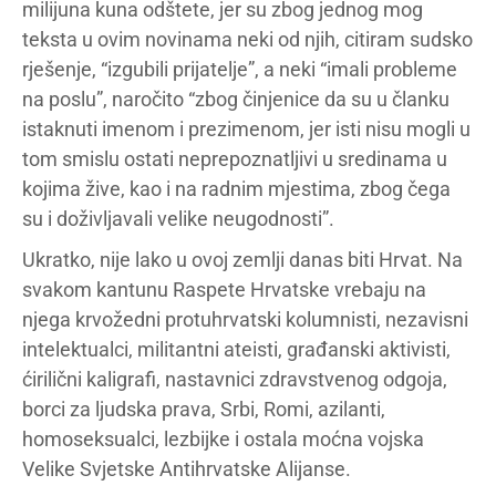
milijuna kuna odštete, jer su zbog jednog mog
teksta u ovim novinama neki od njih, citiram sudsko
rješenje, “izgubili prijatelje”, a neki “imali probleme
na poslu”, naročito “zbog činjenice da su u članku
istaknuti imenom i prezimenom, jer isti nisu mogli u
tom smislu ostati neprepoznatljivi u sredinama u
kojima žive, kao i na radnim mjestima, zbog čega
su i doživljavali velike neugodnosti”.
Ukratko, nije lako u ovoj zemlji danas biti Hrvat. Na
svakom kantunu Raspete Hrvatske vrebaju na
njega krvožedni protuhrvatski kolumnisti, nezavisni
intelektualci, militantni ateisti, građanski aktivisti,
ćirilični kaligrafi, nastavnici zdravstvenog odgoja,
borci za ljudska prava, Srbi, Romi, azilanti,
homoseksualci, lezbijke i ostala moćna vojska
Velike Svjetske Antihrvatske Alijanse.