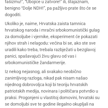
fašizmu!”, “Ubojice u zatvore!” ili, štajaznam,
benigno “Dolje NDH!”, pa pažljivo prate što će se
dogoditi.
Ukoliko je, naime, Hrvatska zaista tamnica
hrvatskog naroda i mračni srbokomunistički gulag
za domoljube i vjernike, eksperiment će pokazati
njihov strah i nelagodu: većina bi se, ako ste sve
uradili kako treba, trebala razbježati u bezglavoj
panici, spašavajući živu glavu od vas i
srbokomunističke žandarmerije.
Iz nekog nejasnog, ali svakako neobično
zanimljivog razloga, nikad pak nisam našao
nijednog dobrovoljca koji bi teoriju hrvatskih
patriotskih medija, novinara i političara potvrdio u
praksi. Progonjeni u vlastitoj domovini, hrvatski su
se domoljubi sve te godine ilegalno okupljali na