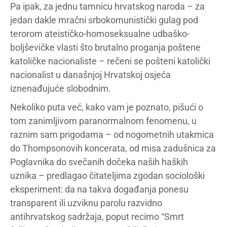
Pa ipak, za jednu tamnicu hrvatskog naroda – za
jedan dakle mračni srbokomunistički gulag pod
terorom ateističko-homoseksualne udbaško-
boljševičke vlasti što brutalno proganja poštene
katoličke nacionaliste – rečeni se pošteni katolički
nacionalist u današnjoj Hrvatskoj osjeća
iznenađujuće slobodnim.
Nekoliko puta već, kako vam je poznato, pišući o
tom zanimljivom paranormalnom fenomenu, u
raznim sam prigodama – od nogometnih utakmica
do Thompsonovih koncerata, od misa zadušnica za
Poglavnika do svečanih dočeka naših haških
uznika – predlagao čitateljima zgodan sociološki
eksperiment: da na takva događanja ponesu
transparent ili uzviknu parolu razvidno
antihrvatskog sadržaja, poput recimo “Smrt