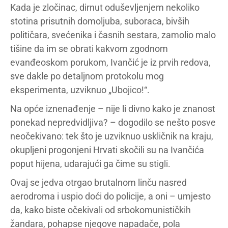
Kada je zločinac, dirnut oduševljenjem nekoliko
stotina prisutnih domoljuba, suboraca, bivših
političara, svećenika i časnih sestara, zamolio malo
tišine da im se obrati kakvom zgodnom
evanđeoskom porukom, Ivančić je iz prvih redova,
sve dakle po detaljnom protokolu mog
eksperimenta, uzviknuo „Ubojico!“.
Na opće iznenađenje – nije li divno kako je znanost
ponekad nepredvidljiva? – dogodilo se nešto posve
neočekivano: tek što je uzviknuo uskličnik na kraju,
okupljeni progonjeni Hrvati skočili su na Ivančića
poput hijena, udarajući ga čime su stigli.
Ovaj se jedva otrgao brutalnom linču nasred
aerodroma i uspio doći do policije, a oni – umjesto
da, kako biste očekivali od srbokomunističkih
žandara, pohapse njegove napadače, pola