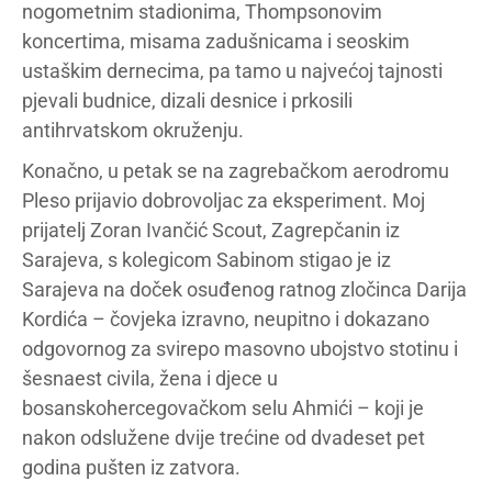
nogometnim stadionima, Thompsonovim
koncertima, misama zadušnicama i seoskim
ustaškim dernecima, pa tamo u najvećoj tajnosti
pjevali budnice, dizali desnice i prkosili
antihrvatskom okruženju.
Konačno, u petak se na zagrebačkom aerodromu
Pleso prijavio dobrovoljac za eksperiment. Moj
prijatelj Zoran Ivančić Scout, Zagrepčanin iz
Sarajeva, s kolegicom Sabinom stigao je iz
Sarajeva na doček osuđenog ratnog zločinca Darija
Kordića – čovjeka izravno, neupitno i dokazano
odgovornog za svirepo masovno ubojstvo stotinu i
šesnaest civila, žena i djece u
bosanskohercegovačkom selu Ahmići – koji je
nakon odslužene dvije trećine od dvadeset pet
godina pušten iz zatvora.