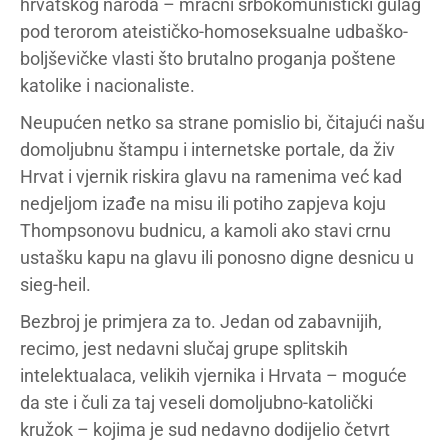
hrvatskog naroda – mračni srbokomunistički gulag
pod terorom ateističko-homoseksualne udbaško-
boljševičke vlasti što brutalno proganja poštene
katolike i nacionaliste.
Neupućen netko sa strane pomislio bi, čitajući našu
domoljubnu štampu i internetske portale, da živ
Hrvat i vjernik riskira glavu na ramenima već kad
nedjeljom izađe na misu ili potiho zapjeva koju
Thompsonovu budnicu, a kamoli ako stavi crnu
ustašku kapu na glavu ili ponosno digne desnicu u
sieg-heil.
Bezbroj je primjera za to. Jedan od zabavnijih,
recimo, jest nedavni slučaj grupe splitskih
intelektualaca, velikih vjernika i Hrvata – moguće
da ste i čuli za taj veseli domoljubno-katolički
kružok – kojima je sud nedavno dodijelio četvrt