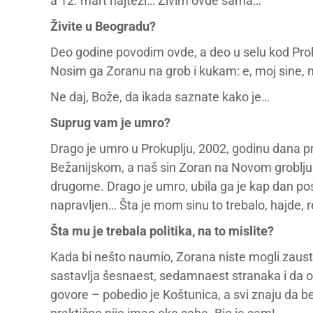
a 12. mart najteži… Živim ovde sama…“
Živite u Beogradu?
Deo godine povodim ovde, a deo u selu kod Pro
Nosim ga Zoranu na grob i kukam: e, moj sine,
Ne daj, Bože, da ikada saznate kako je…
Suprug vam je umro?
Drago je umro u Prokuplju, 2002, godinu dana p
Bežanijskom, a naš sin Zoran na Novom groblju
drugome. Drago je umro, ubila ga je kap dan po
napravljen… Šta je mom sinu to trebalo, hajde, r
Šta mu je trebala politika, na to mislite?
Kada bi nešto naumio, Zorana niste mogli zaustav
sastavlja šesnaest, sedamnaest stranaka i da od 
govore – pobedio je Koštunica, a svi znaju da bez