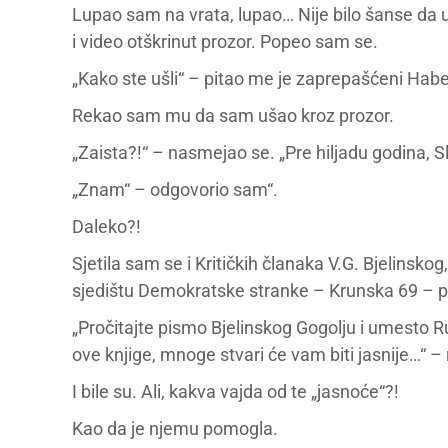
Lupao sam na vrata, lupao… Nije bilo šanse d
i video otškrinut prozor. Popeo sam se.
„Kako ste ušli“ – pitao me je zaprepašćeni Hab
Rekao sam mu da sam ušao kroz prozor.
„Zaista?!“ – nasmejao se. „Pre hiljadu godina, S
„Znam“ – odgovorio sam“.
Daleko?!
Sjetila sam se i Kritičkih članaka V.G. Bjelinsko
sjedištu Demokratske stranke – Krunska 69 – p
„Pročitajte pismo Bjelinskog Gogolju i umesto Rus
ove knjige, mnoge stvari će vam biti jasnije…“ – 
I bile su. Ali, kakva vajda od te „jasnoće“?!
Kao da je njemu pomogla.