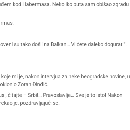
a uđem kod Habermasa. Nekoliko puta sam obišao zgradu
ermas.
loveni su tako došli na Balkan… Vi ćete daleko dogurati“.
g, koje mi je, nakon intervjua za neke beogradske novine, u
oklonio Zoran Đinđić.
i, čitajte – Srbi!… Pravoslavlje… Sve je to isto! Nakon
rekao je, pozdravljajući se.