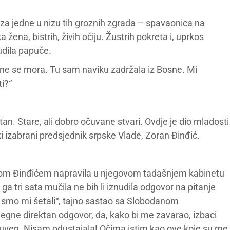
aza jedne u nizu tih groznih zgrada – spavaonica na
žena, bistrih, živih očiju. Žustrih pokreta i, uprkos
udila papuče.
ne se mora. Tu sam naviku zadržala iz Bosne. Mi
i?“
n. Stare, ali dobro očuvane stvari. Ovdje je dio mladosti
ki izabrani predsjednik srpske Vlade, Zoran Đinđić.
ranom Đinđićem napravila u njegovom tadašnjem kabinetu
tri sata mučila ne bih li iznudila odgovor na pitanje
smo mi šetali“, tajno sastao sa Slobodanom
egne direktan odgovor, da, kako bi me zavarao, izbaci
 čuven. Nisam odustajala! Očima istim kao ove koje su me