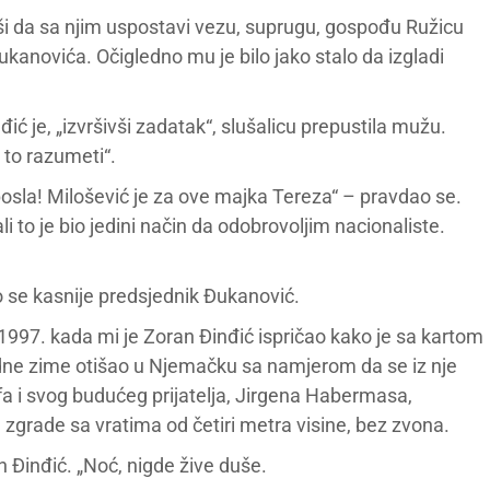
vši da sa njim uspostavi vezu, suprugu, gospođu Ružicu
kanovića. Očigledno mu je bilo jako stalo da izgladi
ć je, „izvršivši zadatak“, slušalicu prepustila mužu.
o to razumeti“.
osla! Milošević je za ove majka Tereza“ – pravdao se.
li to je bio jedini način da odobrovoljim nacionaliste.
o se kasnije predsjednik Đukanović.
 1997. kada mi je Zoran Đinđić ispričao kako je sa kartom
dne zime otišao u Njemačku sa namjerom da se iz nje
ozofa i svog budućeg prijatelja, Jirgena Habermasa,
grade sa vratima od četiri metra visine, bez zvona.
n Đinđić. „Noć, nigde žive duše.