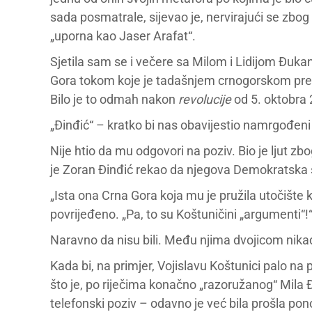
sada posmatrale, sijevao je, nervirajući se zbog
„uporna kao Jaser Arafat“.
Sjetila sam se i večere sa Milom i Lidijom Đuk
Gora tokom koje je tadašnjem crnogorskom pred
Bilo je to odmah nakon
revolucije
od 5. oktobra 
„Đinđić“ – kratko bi nas obavijestio namrgođen
Nije htio da mu odgovori na poziv. Bio je ljut 
je Zoran Đinđić rekao da njegova Demokratska 
„Ista ona Crna Gora koja mu je pružila utočište
povrijeđeno. „Pa, to su Koštuničini „argumenti“!
Naravno da nisu bili. Među njima dvojicom nikada 
Kada bi, na primjer, Vojislavu Koštunici palo n
što je, po riječima konačno „razoružanog“ Mila Đu
telefonski poziv – odavno je već bila prošla pon