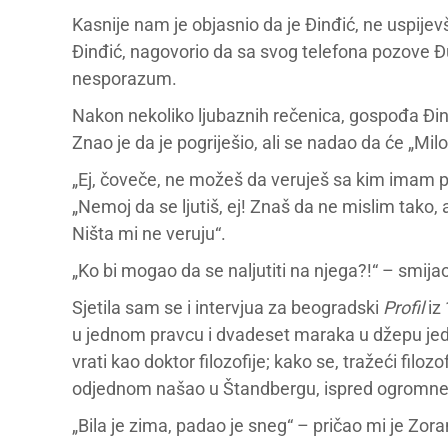
Kasnije nam je objasnio da je Đinđić, ne uspije
Đinđić, nagovorio da sa svog telefona pozove Đu
nesporazum.
Nakon nekoliko ljubaznih rečenica, gospođa Đinđi
Znao je da je pogriješio, ali se nadao da će „Mil
„Ej, čoveče, ne možeš da veruješ sa kim imam p
„Nemoj da se ljutiš, ej! Znaš da ne mislim tako, a
Ništa mi ne veruju“.
„Ko bi mogao da se naljutiti na njega?!“ – smija
Sjetila sam se i intervjua za beogradski
Profil
iz
u jednom pravcu i dvadeset maraka u džepu je
vrati kao doktor filozofije; kako se, tražeći fil
odjednom našao u Štandbergu, ispred ogromne z
„Bila je zima, padao je sneg“ – pričao mi je Zora