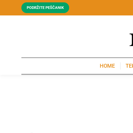
PODRŽITE PEŠČANIK
HOME
TE
HOME
TE