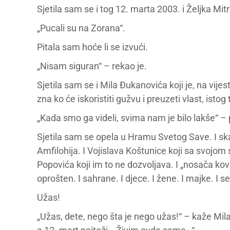
Sjetila sam se i tog 12. marta 2003. i Željka Mitro
„Pucali su na Zorana“.
Pitala sam hoće li se izvući.
„Nisam siguran“ – rekao je.
Sjetila sam se i Mila Đukanovića koji je, na vij
zna ko će iskoristiti gužvu i preuzeti vlast, isto
„Kada smo ga videli, svima nam je bilo lakše“ –
Sjetila sam se opela u Hramu Svetog Save. I s
Amfilohija. I Vojislava Koštunice koji sa svojom 
Popovića koji im to ne dozvoljava. I „nosača kov
oprošten. I sahrane. I djece. I žene. I majke. I ses
Užas!
„Užas, dete, nego šta je nego užas!“ – kaže Mila