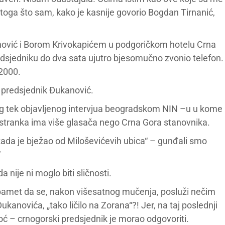
 toga što sam, kako je kasnije govorio Bogdan Tirnanić,
anović i Borom Krivokapićem u podgoričkom hotelu Crna
sjedniku do dva sata ujutro bjesomučno zvonio telefon.
2000.
i predsjednik Đukanović.
zbog tek objavljenog intervjua beogradskom NIN –u u kome
stranka ima više glasača nego Crna Gora stanovnika.
 kada je bježao od Miloševićevih ubica“ – gunđali smo
“
nije ni moglo biti sličnosti.
a pamet da se, nakon višesatnog mučenja, posluži nečim
kanovića, „tako ličilo na Zorana“?! Jer, na taj poslednji
oć – crnogorski predsjednik je morao odgovoriti.