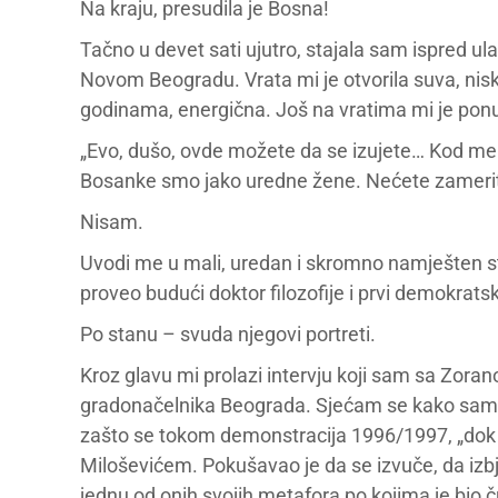
Na kraju, presudila je Bosna!
Tačno u devet sati ujutro, stajala sam ispred ul
Novom Beogradu. Vrata mi je otvorila suva, niska 
godinama, energična. Još na vratima mi je pon
„Evo, dušo, ovde možete da se izujete… Kod me
Bosanke smo jako uredne žene. Nećete zamerit
Nisam.
Uvodi me u mali, uredan i skromno namješten sta
proveo budući doktor filozofije i prvi demokrats
Po stanu – svuda njegovi portreti.
Kroz glavu mi prolazi intervju koji sam sa Zo
gradonačelnika Beograda. Sjećam se kako sam ga 
zašto se tokom demonstracija 1996/1997, „dok 
Miloševićem. Pokušavao je da se izvuče, da izbj
jednu od onih svojih metafora po kojima je bio