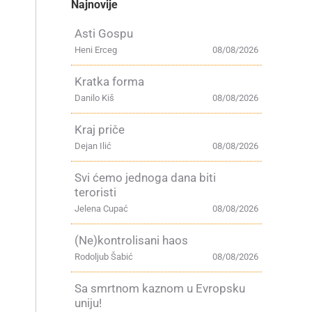
Najnovije
Asti Gospu
Heni Erceg
08/08/2026
Kratka forma
Danilo Kiš
08/08/2026
Kraj priče
Dejan Ilić
08/08/2026
Svi ćemo jednoga dana biti
teroristi
Jelena Cupać
08/08/2026
(Ne)kontrolisani haos
Rodoljub Šabić
08/08/2026
Sa smrtnom kaznom u Evropsku
uniju!