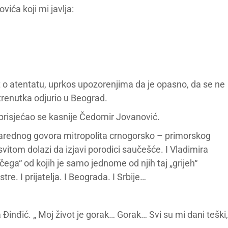
vića koji mi javlja:
est o atentatu, uprkos upozorenjima da je opasno, da se ne
g trenutka odjurio u Beograd.
 prisjećao se kasnije Čedomir Jovanović.
karednog govora mitropolita crnogorsko – primorskog
svitom dolazi da izjavi porodici saučešće. I Vladimira
čega“ od kojih je samo jednome od njih taj „grijeh“
tre. I prijatelja. I Beograda. I Srbije…
 Đinđić. „ Moj život je gorak… Gorak… Svi su mi dani teški,