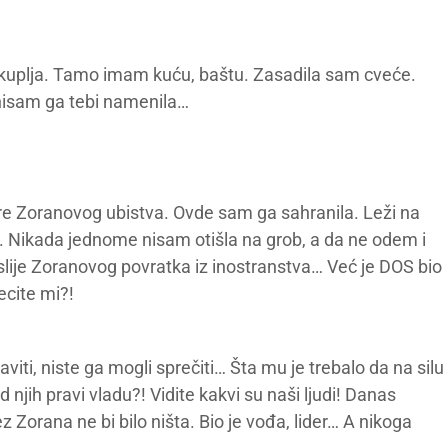
kuplja. Tamo imam kuću, baštu. Zasadila sam cveće.
 nisam ga tebi namenila…
re Zoranovog ubistva. Ovde sam ga sahranila. Leži na
. Nikada jednome nisam otišla na grob, a da ne odem i
slije Zoranovog povratka iz inostranstva… Već je DOS bio
ecite mi?!
iti, niste ga mogli sprečiti… Šta mu je trebalo da na silu
njih pravi vladu?! Vidite kakvi su naši ljudi! Danas
 Zorana ne bi bilo ništa. Bio je vođa, lider… A nikoga