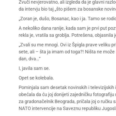
Zvuči nevjerovatno, ali izgleda da je glavni raz
da intervju bio taj „što pišem za bosanske novin
„Zoran je, dušo, Bosanac, kao i ja. Tamo se rodi
A nekoliko dana ranije, kada sam je prvi put po
rekla je, vratila sa groblja. Potrešena, objasnila
„Zvali su me mnogi. Ovi iz Špigla prave veliku 
sete, ali – šta ja imam od toga?! Ništa ne može
dan, dva…“
I, javila sam se.
Opet se kolebala.
Pominjala sam desetak novinskih i televizijskih
obećala da ću joj donijeti zajedničku fotograf
za gradonačelnik Beograda, pričala joj o ručku s
NATO intervencije na Saveznu republiku Jugosla