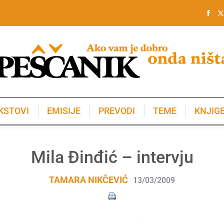
KSTOVI
EMISIJE
PREVODI
TEME
KNJIG
KSTOVI
EMISIJE
PREVODI
TEME
KNJIG
Mila Đinđić – intervju
TAMARA NIKČEVIĆ
13/03/2009