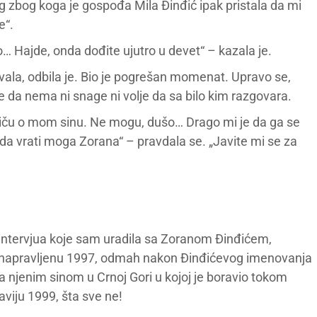
log zbog koga je gospođa Mila Đinđić ipak pristala da mi
e“.
o… Hajde, onda dođite ujutro u devet“ – kazala je.
zvala, odbila je. Bio je pogrešan momenat. Upravo se,
 je da nema ni snage ni volje da sa bilo kim razgovara.
priču o mom sinu. Ne mogu, dušo… Drago mi je da ga se
 da vrati moga Zorana“ – pravdala se. „Javite mi se za
 intervjua koje sam uradila sa Zoranom Đinđićem,
iju napravljenu 1997, odmah nakon Đinđićevog imenovanja
a njenim sinom u Crnoj Gori u kojoj je boravio tokom
viju 1999, šta sve ne!