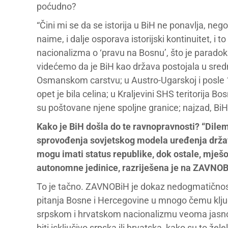
poćudno?
“Čini mi se da se istorija u BiH ne ponavlja, neg
naime, i dalje osporava istorijski kontinuitet, i 
nacionalizma o ‘pravu na Bosnu’, što je parad
videćemo da je BiH kao država postojala u sredn
Osmanskom carstvu; u Austro-Ugarskoj i posle 18
opet je bila celina; u Kraljevini SHS teritorija Bo
su poštovane njene spoljne granice; najzad, BiH
Kako je BiH došla do te ravnopravnosti? “Dilema
sprovođenja sovjetskog modela uređenja države
mogu imati status republike, dok ostale, mješo
autonomne jedinice, razriješena je na ZAVNOBi
To je tačno. ZAVNOBiH je dokaz nedogmatičnost
pitanja Bosne i Hercegovine u mnogo čemu ključ
srpskom i hrvatskom nacionalizmu veoma jasno 
biti isključivo srpska ili hrvatska, kako su to že