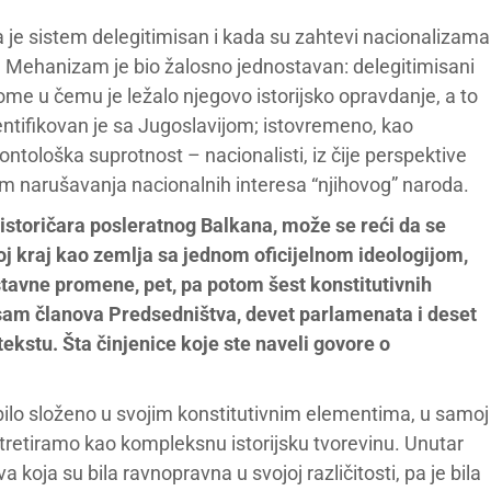
e sistem delegitimisan i kada su zahtevi nacionalizama
ve. Mehanizam je bio žalosno jednostavan: delegitimisani
ome u čemu je ležalo njegovo istorijsko opravdanje, a to
entifikovan je sa Jugoslavijom; istovremeno, kao
ntološka suprotnost – nacionalisti, iz čije perspektive
am narušavanja nacionalnih interesa “njihovog” naroda.
istoričara posleratnog Balkana, može se reći da se
voj kraj kao zemlja sa jednom oficijelnom ideologijom,
 ustavne promene, pet, pa potom šest konstitutivnih
osam članova Predsedništva, devet parlamenata i deset
ekstu. Šta činjenice koje ste naveli govore o
bilo složeno u svojim konstitutivnim elementima, u samoj
ju tretiramo kao kompleksnu istorijsku tvorevinu. Unutar
 koja su bila ravnopravna u svojoj različitosti, pa je bila