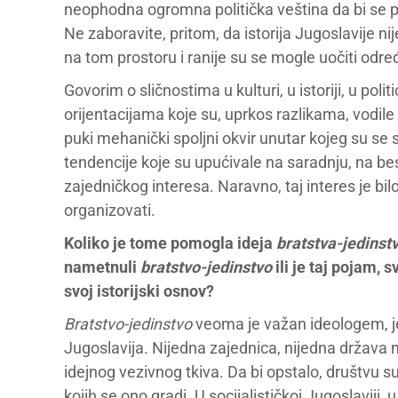
neophodna ogromna politička veština da bi se 
Ne zaboravite, pritom, da istorija Jugoslavije ni
na tom prostoru i ranije su se mogle uočiti odr
Govorim o sličnostima u kulturi, u istoriji, u politi
orijentacijama koje su, uprkos razlikama, vodile
puki mehanički spoljni okvir unutar kojeg su se susr
tendencije koje su upućivale na saradnju, na be
zajedničkog interesa. Naravno, taj interes je bi
organizovati.
Koliko je tome pomogla ideja
bratstva-jedinst
nametnuli
bratstvo-jedinstvo
ili je taj pojam,
svoj istorijski osnov?
Bratstvo-jedinstvo
veoma je važan ideologem, je
Jugoslavija. Nijedna zajednica, nijedna država n
idejnog vezivnog tkiva. Da bi opstalo, društvu 
kojih se ono gradi. U socijalističkoj Jugoslaviji