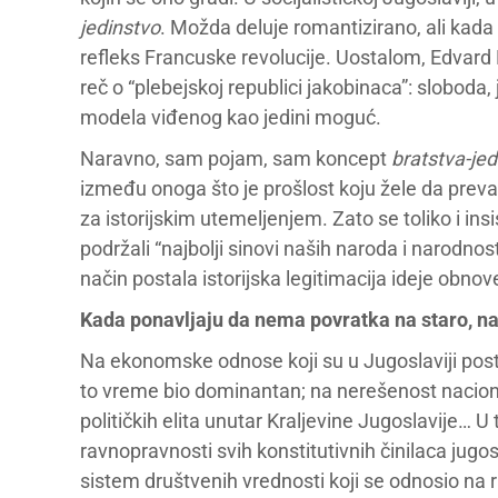
jedinstvo
. Možda deluje romantizirano, ali kad
refleks Francuske revolucije. Uostalom, Edvard K
reč o “plebejskoj republici jakobinaca”: sloboda, 
modela viđenog kao jedini moguć.
Naravno, sam pojam, sam koncept
bratstva-jed
između onoga što je prošlost koju žele da prev
za istorijskim utemeljenjem. Zato se toliko i insi
podržali “najbolji sinovi naših naroda i narodnos
način postala istorijska legitimacija ideje obnov
Kada ponavljaju da nema povratka na staro, na
Na ekonomske odnose koji su u Jugoslaviji postoj
to vreme bio dominantan; na nerešenost nacion
političkih elita unutar Kraljevine Jugoslavije… U
ravnopravnosti svih konstitutivnih činilaca jug
sistem društvenih vrednosti koji se odnosio na 