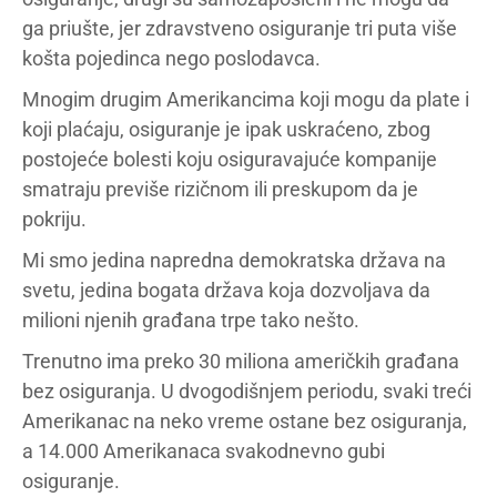
ga priušte, jer zdravstveno osiguranje tri puta više
košta pojedinca nego poslodavca.
Mnogim drugim Amerikancima koji mogu da plate i
koji plaćaju, osiguranje je ipak uskraćeno, zbog
postojeće bolesti koju osiguravajuće kompanije
smatraju previše rizičnom ili preskupom da je
pokriju.
Mi smo jedina napredna demokratska država na
svetu, jedina bogata država koja dozvoljava da
milioni njenih građana trpe tako nešto.
Trenutno ima preko 30 miliona američkih građana
bez osiguranja. U dvogodišnjem periodu, svaki treći
Amerikanac na neko vreme ostane bez osiguranja,
a 14.000 Amerikanaca svakodnevno gubi
osiguranje.