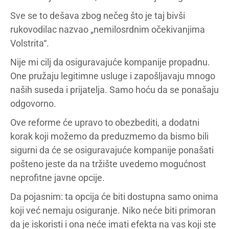
Sve se to dešava zbog nečeg što je taj bivši
rukovodilac nazvao „nemilosrdnim očekivanjima
Volstrita“.
Nije mi cilj da osiguravajuće kompanije propadnu.
One pružaju legitimne usluge i zapošljavaju mnogo
naših suseda i prijatelja. Samo hoću da se ponašaju
odgovorno.
Ove reforme će upravo to obezbediti, a dodatni
korak koji možemo da preduzmemo da bismo bili
sigurni da će se osiguravajuće kompanije ponašati
pošteno jeste da na tržište uvedemo mogućnost
neprofitne javne opcije.
Da pojasnim: ta opcija će biti dostupna samo onima
koji već nemaju osiguranje. Niko neće biti primoran
da je iskoristi i ona neće imati efekta na vas koji ste