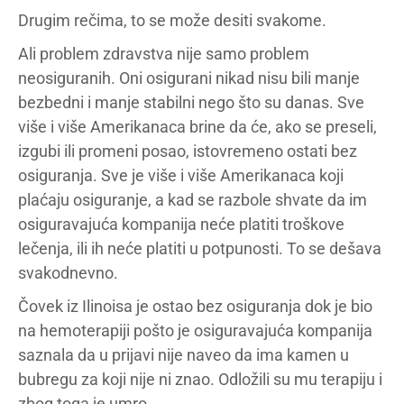
Drugim rečima, to se može desiti svakome.
Ali problem zdravstva nije samo problem
neosiguranih. Oni osigurani nikad nisu bili manje
bezbedni i manje stabilni nego što su danas. Sve
više i više Amerikanaca brine da će, ako se preseli,
izgubi ili promeni posao, istovremeno ostati bez
osiguranja. Sve je više i više Amerikanaca koji
plaćaju osiguranje, a kad se razbole shvate da im
osiguravajuća kompanija neće platiti troškove
lečenja, ili ih neće platiti u potpunosti. To se dešava
svakodnevno.
Čovek iz Ilinoisa je ostao bez osiguranja dok je bio
na hemoterapiji pošto je osiguravajuća kompanija
saznala da u prijavi nije naveo da ima kamen u
bubregu za koji nije ni znao. Odložili su mu terapiju i
zbog toga je umro.