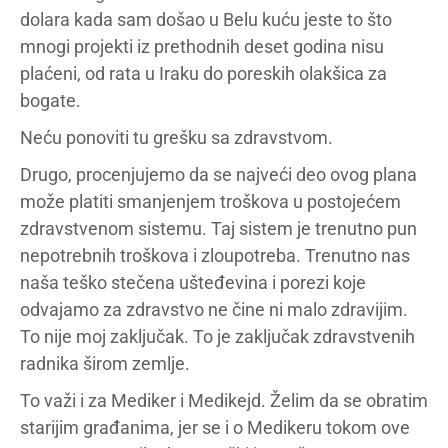
dolara kada sam došao u Belu kuću jeste to što
mnogi projekti iz prethodnih deset godina nisu
plaćeni, od rata u Iraku do poreskih olakšica za
bogate.
Neću ponoviti tu grešku sa zdravstvom.
Drugo, procenjujemo da se najveći deo ovog plana
može platiti smanjenjem troškova u postojećem
zdravstvenom sistemu. Taj sistem je trenutno pun
nepotrebnih troškova i zloupotreba. Trenutno nas
naša teško stečena ušteđevina i porezi koje
odvajamo za zdravstvo ne čine ni malo zdravijim.
To nije moj zaključak. To je zaključak zdravstvenih
radnika širom zemlje.
To važi i za Mediker i Medikejd. Želim da se obratim
starijim građanima, jer se i o Medikeru tokom ove