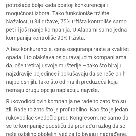
potrošače bolje kada postoji konkurencija i
mogućnost izbora. Tako funkcioniše tržište.
Nažalost, u 34 države, 75% tržišta kontroliše samo
pet ili još manje kompanija. U Alabami samo jedna
kompanija kontroliše 90% tržišta.
A bez konkurencije, cena osiguranja raste a kvalitet
opada. I to olakšava osiguravajućim kompanijama
da loše tretiraju svoje mušterije – tako što biraju
najzdravije pojedince i pokušavaju da se reše onih
najbolesnijih; tako što od malih preduzeća koja
nemaju drugu opciju naplaćuju najviše.
Rukovodioci ovih kompanija ne rade to zato što su
zli. Rade to zato što je profitabilno. Kao što je jedan
rukovodilac svedočio pred Kongresom, ne samo da
se te kompanije podstiču da pronađu razlog da se
reše ozbiljno obolelih, već za to bivaju i nagrađene.