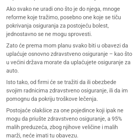
Ako svako ne uradi ono što je do njega, mnoge
reforme koje tražimo, posebno one koje se tiču
pokrivanja osiguranja za postojeću bolest,
jednostavno se ne mogu sprovesti.
Zato će prema mom planu svako biti u obavezi da
uplaćuje osnovno zdravstveno osiguranje – kao što
u većini država morate da uplaćujete osiguranje za
auto.
Isto tako, od firmi će se tražiti da ili obezbede
svojim radnicima zdravstveno osiguranje, ili da im
pomognu da pokriju troškove lečenja.
Postojaće olakšice za one pojedince koji ipak ne
mogu da priušte zdravstveno osiguranje, a 95%
malih preduzeća, zbog njihove veličine i malih
marži, neće imati tu obavezu.