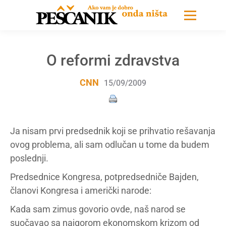
O reformi zdravstva
CNN
15/09/2009
Ja nisam prvi predsednik koji se prihvatio rešavanja
ovog problema, ali sam odlučan u tome da budem
poslednji.
Predsednice Kongresa, potpredsedniče Bajden,
članovi Kongresa i američki narode:
Kada sam zimus govorio ovde, naš narod se
suočavao sa najgorom ekonomskom krizom od