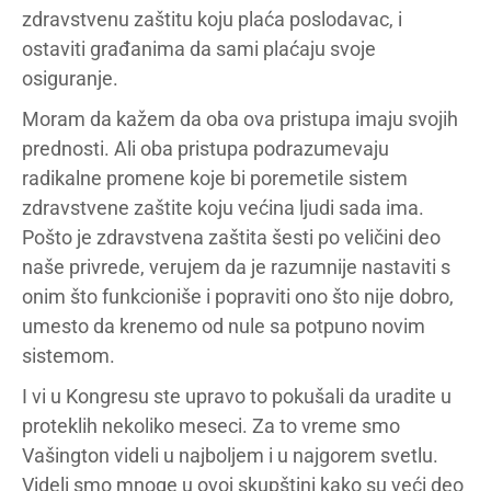
zdravstvenu zaštitu koju plaća poslodavac, i
ostaviti građanima da sami plaćaju svoje
osiguranje.
Moram da kažem da oba ova pristupa imaju svojih
prednosti. Ali oba pristupa podrazumevaju
radikalne promene koje bi poremetile sistem
zdravstvene zaštite koju većina ljudi sada ima.
Pošto je zdravstvena zaštita šesti po veličini deo
naše privrede, verujem da je razumnije nastaviti s
onim što funkcioniše i popraviti ono što nije dobro,
umesto da krenemo od nule sa potpuno novim
sistemom.
I vi u Kongresu ste upravo to pokušali da uradite u
proteklih nekoliko meseci. Za to vreme smo
Vašington videli u najboljem i u najgorem svetlu.
Videli smo mnoge u ovoj skupštini kako su veći deo