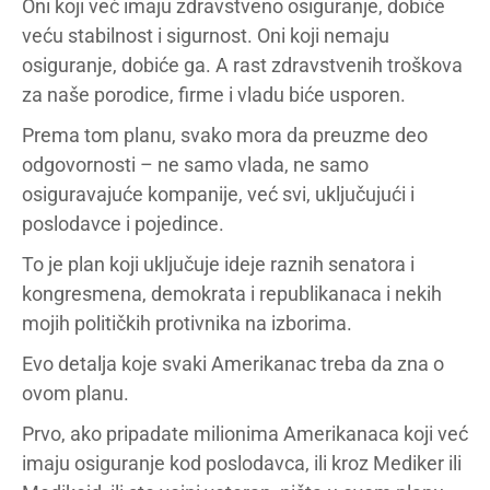
Oni koji već imaju zdravstveno osiguranje, dobiće
veću stabilnost i sigurnost. Oni koji nemaju
osiguranje, dobiće ga. A rast zdravstvenih troškova
za naše porodice, firme i vladu biće usporen.
Prema tom planu, svako mora da preuzme deo
odgovornosti – ne samo vlada, ne samo
osiguravajuće kompanije, već svi, uključujući i
poslodavce i pojedince.
To je plan koji uključuje ideje raznih senatora i
kongresmena, demokrata i republikanaca i nekih
mojih političkih protivnika na izborima.
Evo detalja koje svaki Amerikanac treba da zna o
ovom planu.
Prvo, ako pripadate milionima Amerikanaca koji već
imaju osiguranje kod poslodavca, ili kroz Mediker ili