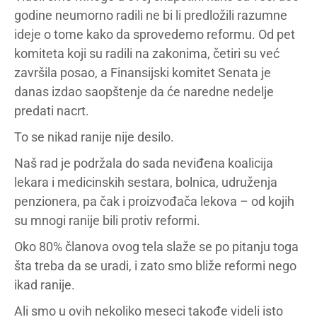
godine neumorno radili ne bi li predložili razumne
ideje o tome kako da sprovedemo reformu. Od pet
komiteta koji su radili na zakonima, četiri su već
završila posao, a Finansijski komitet Senata je
danas izdao saopštenje da će naredne nedelje
predati nacrt.
To se nikad ranije nije desilo.
Naš rad je podržala do sada neviđena koalicija
lekara i medicinskih sestara, bolnica, udruženja
penzionera, pa čak i proizvođača lekova – od kojih
su mnogi ranije bili protiv reformi.
Oko 80% članova ovog tela slaže se po pitanju toga
šta treba da se uradi, i zato smo bliže reformi nego
ikad ranije.
Ali smo u ovih nekoliko meseci takođe videli isto