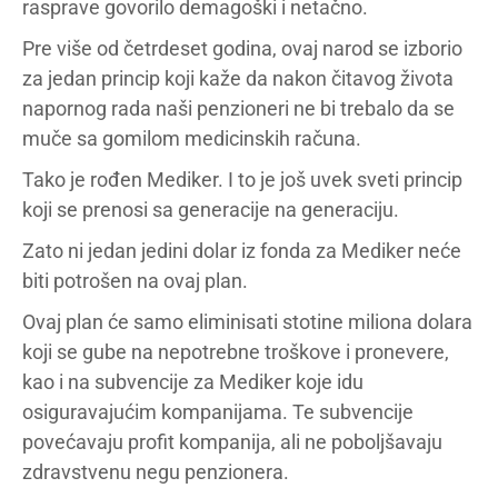
rasprave govorilo demagoški i netačno.
Pre više od četrdeset godina, ovaj narod se izborio
za jedan princip koji kaže da nakon čitavog života
napornog rada naši penzioneri ne bi trebalo da se
muče sa gomilom medicinskih računa.
Tako je rođen Mediker. I to je još uvek sveti princip
koji se prenosi sa generacije na generaciju.
Zato ni jedan jedini dolar iz fonda za Mediker neće
biti potrošen na ovaj plan.
Ovaj plan će samo eliminisati stotine miliona dolara
koji se gube na nepotrebne troškove i pronevere,
kao i na subvencije za Mediker koje idu
osiguravajućim kompanijama. Te subvencije
povećavaju profit kompanija, ali ne poboljšavaju
zdravstvenu negu penzionera.