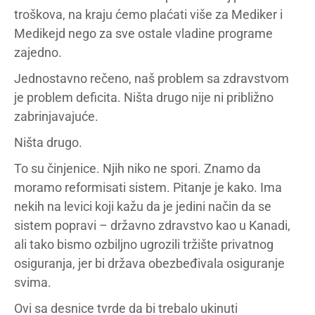
troškova, na kraju ćemo plaćati više za Mediker i
Medikejd nego za sve ostale vladine programe
zajedno.
Jednostavno rečeno, naš problem sa zdravstvom
je problem deficita. Ništa drugo nije ni približno
zabrinjavajuće.
Ništa drugo.
To su činjenice. Njih niko ne spori. Znamo da
moramo reformisati sistem. Pitanje je kako. Ima
nekih na levici koji kažu da je jedini način da se
sistem popravi – državno zdravstvo kao u Kanadi,
ali tako bismo ozbiljno ugrozili tržište privatnog
osiguranja, jer bi država obezbeđivala osiguranje
svima.
Ovi sa desnice tvrde da bi trebalo ukinuti