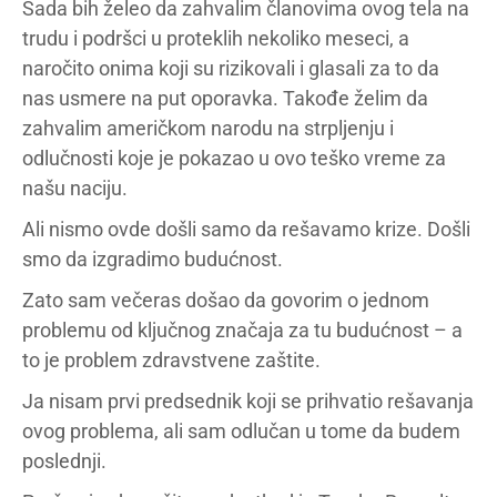
Sada bih želeo da zahvalim članovima ovog tela na
trudu i podršci u proteklih nekoliko meseci, a
naročito onima koji su rizikovali i glasali za to da
nas usmere na put oporavka. Takođe želim da
zahvalim američkom narodu na strpljenju i
odlučnosti koje je pokazao u ovo teško vreme za
našu naciju.
Ali nismo ovde došli samo da rešavamo krize. Došli
smo da izgradimo budućnost.
Zato sam večeras došao da govorim o jednom
problemu od ključnog značaja za tu budućnost – a
to je problem zdravstvene zaštite.
Ja nisam prvi predsednik koji se prihvatio rešavanja
ovog problema, ali sam odlučan u tome da budem
poslednji.