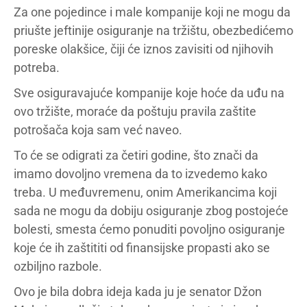
Za one pojedince i male kompanije koji ne mogu da
priušte jeftinije osiguranje na tržištu, obezbedićemo
poreske olakšice, čiji će iznos zavisiti od njihovih
potreba.
Sve osiguravajuće kompanije koje hoće da uđu na
ovo tržište, moraće da poštuju pravila zaštite
potrošača koja sam već naveo.
To će se odigrati za četiri godine, što znači da
imamo dovoljno vremena da to izvedemo kako
treba. U međuvremenu, onim Amerikancima koji
sada ne mogu da dobiju osiguranje zbog postojeće
bolesti, smesta ćemo ponuditi povoljno osiguranje
koje će ih zaštititi od finansijske propasti ako se
ozbiljno razbole.
Ovo je bila dobra ideja kada ju je senator Džon