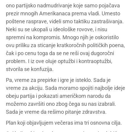
ono partijsko nadmudrivanje koje samo pojačava
prezir mnogih Amerikanaca prema vladi. Umesto
poštene rasprave, videli smo taktiku zastrašivanja.
Neki su se ukopali u ideološke rovove, i nisu
spremni na kompromis. Mnogo njih je oskoristilo
ovu priliku za sticanje kratkoročnih političkih poena,
čak i po cenu toga da se ne reši ovaj dugoročni
problem. I iz ove oluje optužbi i kontraoptužbi,
stvorila se konfuzija.
Pa, vreme za prepirke i igre je isteklo. Sada je
vreme za akciju. Sada moramo spojiti najbolje ideje
obeju partija i pokazati američkom narodu da
možemo završiti ono zbog čega su nas izabrali.
Sada je vreme da rešimo pitanje zdravstva.
Plan koji objavljujem večeras ima tri osnovna cilja.