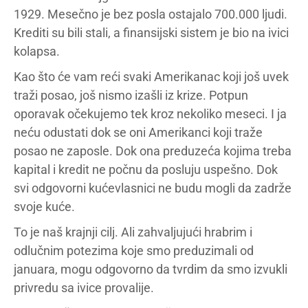
1929. Mesečno je bez posla ostajalo 700.000 ljudi.
Krediti su bili stali, a finansijski sistem je bio na ivici
kolapsa.
Kao što će vam reći svaki Amerikanac koji još uvek
traži posao, još nismo izašli iz krize. Potpun
oporavak očekujemo tek kroz nekoliko meseci. I ja
neću odustati dok se oni Amerikanci koji traže
posao ne zaposle. Dok ona preduzeća kojima treba
kapital i kredit ne počnu da posluju uspešno. Dok
svi odgovorni kućevlasnici ne budu mogli da zadrže
svoje kuće.
To je naš krajnji cilj. Ali zahvaljujući hrabrim i
odlučnim potezima koje smo preduzimali od
januara, mogu odgovorno da tvrdim da smo izvukli
privredu sa ivice provalije.