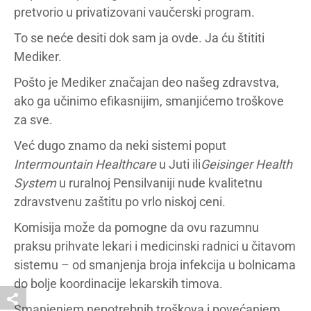
pretvorio u privatizovani vaučerski program.
To se neće desiti dok sam ja ovde. Ja ću štititi
Mediker.
Pošto je Mediker značajan deo našeg zdravstva,
ako ga učinimo efikasnijim, smanjićemo troškove
za sve.
Već dugo znamo da neki sistemi poput
Intermountain Healthcare
u Juti ili
Geisinger Health
System
u ruralnoj Pensilvaniji nude kvalitetnu
zdravstvenu zaštitu po vrlo niskoj ceni.
Komisija može da pomogne da ovu razumnu
praksu prihvate lekari i medicinski radnici u čitavom
sistemu – od smanjenja broja infekcija u bolnicama
do bolje koordinacije lekarskih timova.
Smanjenjem nepotrebnih troškova i povećanjem