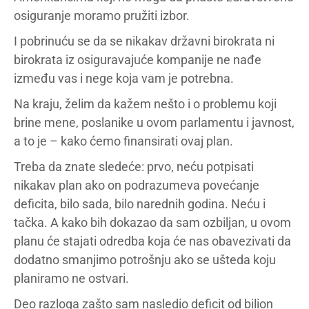
osiguranje moramo pružiti izbor.
I pobrinuću se da se nikakav državni birokrata ni
birokrata iz osiguravajuće kompanije ne nađe
između vas i nege koja vam je potrebna.
Na kraju, želim da kažem nešto i o problemu koji
brine mene, poslanike u ovom parlamentu i javnost,
a to je – kako ćemo finansirati ovaj plan.
Treba da znate sledeće: prvo, neću potpisati
nikakav plan ako on podrazumeva povećanje
deficita, bilo sada, bilo narednih godina. Neću i
tačka. A kako bih dokazao da sam ozbiljan, u ovom
planu će stajati odredba koja će nas obavezivati da
dodatno smanjimo potrošnju ako se ušteda koju
planiramo ne ostvari.
Deo razloga zašto sam nasledio deficit od bilion