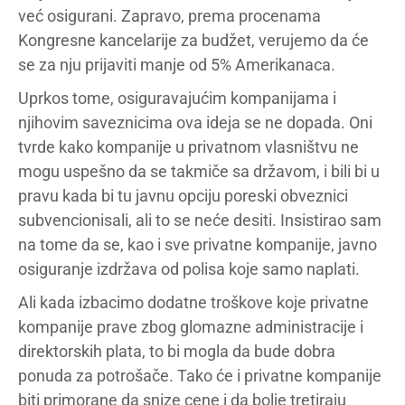
već osigurani. Zapravo, prema procenama
Kongresne kancelarije za budžet, verujemo da će
se za nju prijaviti manje od 5% Amerikanaca.
Uprkos tome, osiguravajućim kompanijama i
njihovim saveznicima ova ideja se ne dopada. Oni
tvrde kako kompanije u privatnom vlasništvu ne
mogu uspešno da se takmiče sa državom, i bili bi u
pravu kada bi tu javnu opciju poreski obveznici
subvencionisali, ali to se neće desiti. Insistirao sam
na tome da se, kao i sve privatne kompanije, javno
osiguranje izdržava od polisa koje samo naplati.
Ali kada izbacimo dodatne troškove koje privatne
kompanije prave zbog glomazne administracije i
direktorskih plata, to bi mogla da bude dobra
ponuda za potrošače. Tako će i privatne kompanije
biti primorane da snize cene i da bolje tretiraju