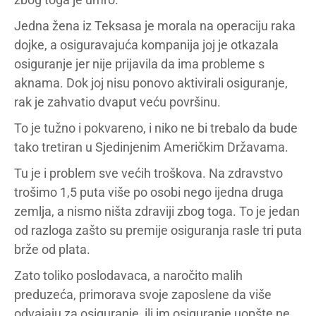
Jedna žena iz Teksasa je morala na operaciju raka
dojke, a osiguravajuća kompanija joj je otkazala
osiguranje jer nije prijavila da ima probleme s
aknama. Dok joj nisu ponovo aktivirali osiguranje,
rak je zahvatio dvaput veću površinu.
To je tužno i pokvareno, i niko ne bi trebalo da bude
tako tretiran u Sjedinjenim Američkim Državama.
Tu je i problem sve većih troškova. Na zdravstvo
trošimo 1,5 puta više po osobi nego ijedna druga
zemlja, a nismo ništa zdraviji zbog toga. To je jedan
od razloga zašto su premije osiguranja rasle tri puta
brže od plata.
Zato toliko poslodavaca, a naročito malih
preduzeća, primorava svoje zaposlene da više
odvajaju za osiguranje, ili im osiguranje uopšte ne