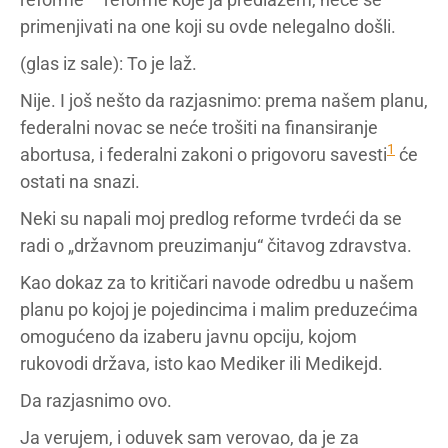
primenjivati na one koji su ovde nelegalno došli.
(glas iz sale): To je laž.
Nije. I još nešto da razjasnimo: prema našem planu,
federalni novac se neće trošiti na finansiranje
1
abortusa, i federalni zakoni o prigovoru savesti
će
ostati na snazi.
Neki su napali moj predlog reforme tvrdeći da se
radi o „državnom preuzimanju“ čitavog zdravstva.
Kao dokaz za to kritičari navode odredbu u našem
planu po kojoj je pojedincima i malim preduzećima
omogućeno da izaberu javnu opciju, kojom
rukovodi država, isto kao Mediker ili Medikejd.
Da razjasnimo ovo.
Ja verujem, i oduvek sam verovao, da je za