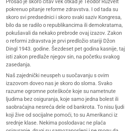
Prošao je skoro čitav vek otkad je Teodor Ruzvelt
pokrenuo pitanje reforme zdravstva. I od tada su
skoro svi predsednici i skoro svaki saziv Kongresa,
bilo da se radilo o republikancima ili demokratama,
pokušavali da nekako prebrode ovaj izazov. Zakon
o reformi zdravstva je prvi predložio stariji Džon
Dingl 1943. godine. Šezdeset pet godina kasnije, taj
isti zakon predlaže njegov sin, na početku svakog
zasedanja.
Naš zajednički neuspeh u suočavanju s ovim
izazovom doveo nas je skoro do sloma. Svako
razume ogromne poteškoće koje su nametnute
ljudima bez osiguranja, koje samo jedna bolest ili
saobraćajna nesreća dele od bankrota. To nisu ljudi
koji žive od socijalne pomoći, to su Amerikanci iz
srednje klase. Nekima poslodavac ne plaća
osiguranje, drugi su samozaposleni i ne mogu da