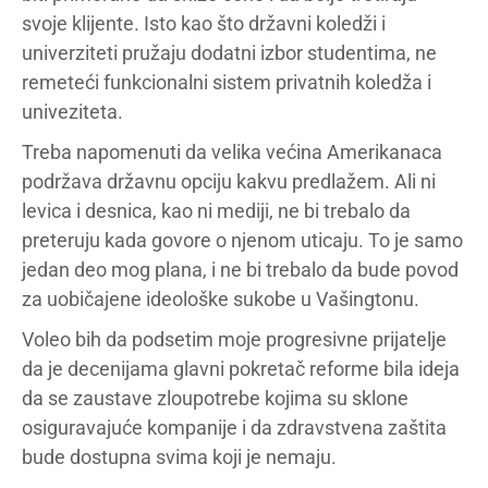
svoje klijente. Isto kao što državni koledži i
univerziteti pružaju dodatni izbor studentima, ne
remeteći funkcionalni sistem privatnih koledža i
univeziteta.
Treba napomenuti da velika većina Amerikanaca
podržava državnu opciju kakvu predlažem. Ali ni
levica i desnica, kao ni mediji, ne bi trebalo da
preteruju kada govore o njenom uticaju. To je samo
jedan deo mog plana, i ne bi trebalo da bude povod
za uobičajene ideološke sukobe u Vašingtonu.
Voleo bih da podsetim moje progresivne prijatelje
da je decenijama glavni pokretač reforme bila ideja
da se zaustave zloupotrebe kojima su sklone
osiguravajuće kompanije i da zdravstvena zaštita
bude dostupna svima koji je nemaju.