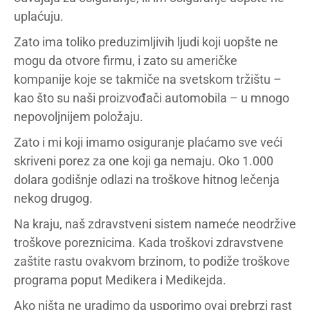
uplaćuju.
Zato ima toliko preduzimljivih ljudi koji uopšte ne
mogu da otvore firmu, i zato su američke
kompanije koje se takmiče na svetskom tržištu –
kao što su naši proizvođači automobila – u mnogo
nepovoljnijem položaju.
Zato i mi koji imamo osiguranje plaćamo sve veći
skriveni porez za one koji ga nemaju. Oko 1.000
dolara godišnje odlazi na troškove hitnog lečenja
nekog drugog.
Na kraju, naš zdravstveni sistem nameće neodržive
troškove poreznicima. Kada troškovi zdravstvene
zaštite rastu ovakvom brzinom, to podiže troškove
programa poput Medikera i Medikejda.
Ako ništa ne uradimo da usporimo ovaj prebrzi rast