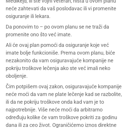
Medikejd, ili ste vojni veteran, ništa u ovom planu
neće zahtevati da vaš poslodavac ili vi promenite
osiguranje ili lekara.
Da ponovim to – po ovom planu se ne traži da
promenite ono što već imate.
Ali će ovaj plan pomoći da osiguranje koje već
imate bolje funkcioniše. Prema ovom planu, biće
nezakonito da vam osiguravajuće kompanije ne
pokriju troškove lečenja ako ste već imali neko
oboljenje.
Čim potpišem ovaj zakon, osiguravajuće kompanije
neće moći da vam ne plate lečenje kad se razbolite,
ili da ne pokriju troškove onda kad vam je to
najpotrebnije. Više neće moći da arbitrarno
određuju kolike će vam troškove pokriti za godinu
dana ili za ceo život. Ograničićemo iznos direktne