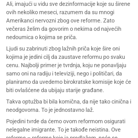
Ali, imajući u vidu sve dezinformacije koje su širene
ovih nekoliko meseci, razumem da su mnogi
Amerikanci nervozni zbog ove reforme. Zato
večeras želim da govorim o nekima od najvećih
nedoumica o kojima se priča.
Ljudi su zabrinuti zbog lažnih priča koje šire oni
kojima je jedini cilj da zaustave reformu po svaku
cenu. Najbolji primer je tvrdnja, koju ne ponavljaju
samo oni na radiju i televiziji, nego i političari, da
planiramo da uvedemo birokratske komisije koje će
biti ovlašćene da ubijaju starije građane.
Takva optužba bi bila komična, da nije tako cinična i
neodgovorna. To je jednostavno laž.
Pojedini tvrde da ćemo ovom reformom osigurati
nelegalne imigrante. To je takođe neistina. Ove
reforme – reforme koje ja predlažem, neće se