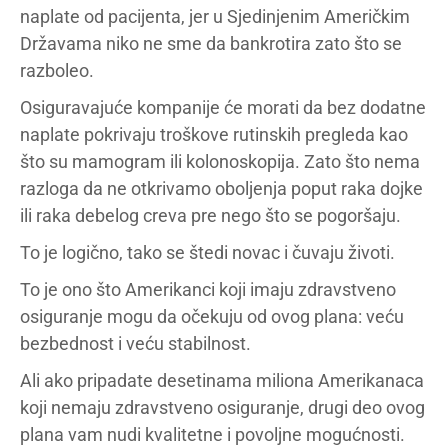
naplate od pacijenta, jer u Sjedinjenim Američkim
Državama niko ne sme da bankrotira zato što se
razboleo.
Osiguravajuće kompanije će morati da bez dodatne
naplate pokrivaju troškove rutinskih pregleda kao
što su mamogram ili kolonoskopija. Zato što nema
razloga da ne otkrivamo oboljenja poput raka dojke
ili raka debelog creva pre nego što se pogoršaju.
To je logično, tako se štedi novac i čuvaju životi.
To je ono što Amerikanci koji imaju zdravstveno
osiguranje mogu da očekuju od ovog plana: veću
bezbednost i veću stabilnost.
Ali ako pripadate desetinama miliona Amerikanaca
koji nemaju zdravstveno osiguranje, drugi deo ovog
plana vam nudi kvalitetne i povoljne mogućnosti.