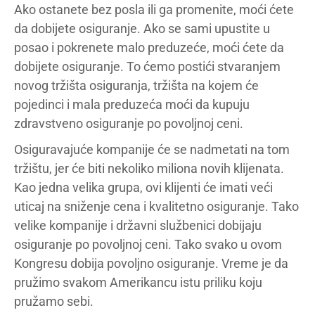
Ako ostanete bez posla ili ga promenite, moći ćete
da dobijete osiguranje. Ako se sami upustite u
posao i pokrenete malo preduzeće, moći ćete da
dobijete osiguranje. To ćemo postići stvaranjem
novog tržišta osiguranja, tržišta na kojem će
pojedinci i mala preduzeća moći da kupuju
zdravstveno osiguranje po povoljnoj ceni.
Osiguravajuće kompanije će se nadmetati na tom
tržištu, jer će biti nekoliko miliona novih klijenata.
Kao jedna velika grupa, ovi klijenti će imati veći
uticaj na sniženje cena i kvalitetno osiguranje. Tako
velike kompanije i državni službenici dobijaju
osiguranje po povoljnoj ceni. Tako svako u ovom
Kongresu dobija povoljno osiguranje. Vreme je da
pružimo svakom Amerikancu istu priliku koju
pružamo sebi.