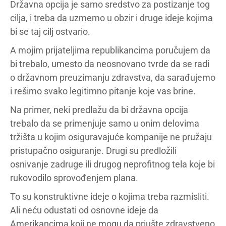
Državna opcija je samo sredstvo za postizanje tog
cilja, i treba da uzmemo u obzir i druge ideje kojima
bi se taj cilj ostvario.
A mojim prijateljima republikancima poručujem da
bi trebalo, umesto da neosnovano tvrde da se radi
o državnom preuzimanju zdravstva, da sarađujemo
i rešimo svako legitimno pitanje koje vas brine.
Na primer, neki predlažu da bi državna opcija
trebalo da se primenjuje samo u onim delovima
tržišta u kojim osiguravajuće kompanije ne pružaju
pristupačno osiguranje. Drugi su predložili
osnivanje zadruge ili drugog neprofitnog tela koje bi
rukovodilo sprovođenjem plana.
To su konstruktivne ideje o kojima treba razmisliti.
Ali neću odustati od osnovne ideje da
Amerikancima koji ne mogu da priušte zdravstveno