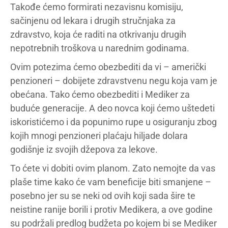
Takođe ćemo formirati nezavisnu komisiju,
sačinjenu od lekara i drugih stručnjaka za
zdravstvo, koja će raditi na otkrivanju drugih
nepotrebnih troškova u narednim godinama.
Ovim potezima ćemo obezbediti da vi – američki
penzioneri – dobijete zdravstvenu negu koja vam je
obećana. Tako ćemo obezbediti i Mediker za
buduće generacije. A deo novca koji ćemo uštedeti
iskoristićemo i da popunimo rupe u osiguranju zbog
kojih mnogi penzioneri plaćaju hiljade dolara
godišnje iz svojih džepova za lekove.
To ćete vi dobiti ovim planom. Zato nemojte da vas
plaše time kako će vam beneficije biti smanjene –
posebno jer su se neki od ovih koji sada šire te
neistine ranije borili i protiv Medikera, a ove godine
su podržali predlog budžeta po kojem bi se Mediker