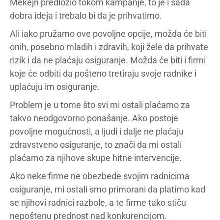
Mekejn predložio tokom kampanje, to je i sada
dobra ideja i trebalo bi da je prihvatimo.
Ali iako pružamo ove povoljne opcije, možda će biti
onih, posebno mladih i zdravih, koji žele da prihvate
rizik i da ne plaćaju osiguranje. Možda će biti i firmi
koje će odbiti da pošteno tretiraju svoje radnike i
uplaćuju im osiguranje.
Problem je u tome što svi mi ostali plaćamo za
takvo neodgovorno ponašanje. Ako postoje
povoljne mogućnosti, a ljudi i dalje ne plaćaju
zdravstveno osiguranje, to znači da mi ostali
plaćamo za njihove skupe hitne intervencije.
Ako neke firme ne obezbede svojim radnicima
osiguranje, mi ostali smo primorani da platimo kad
se njihovi radnici razbole, a te firme tako stiču
nepoštenu prednost nad konkurencijom.