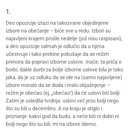
1.
Deo opozicije izlazi na takozvane objedinjene
izbore na obećanje – biće sve u redu. Izbori su
najavljeni krajem prošle nedelje (još nisu raspisani),
a deo opozicije odmah je odlučio da u njima
učestvuje i tako prekine pokušaje da se režim
primora da popravi izborne uslove. Inače, ta priča o
borbi, dakle
borbi
za bolje izborne uslove bila je tako
jaka, da je uz odluku da se ide na (samo najavljene)
izbore moralo da se doda i malo objašnjenje –
režim je obećao (ej, „obećao“) da će uslovi biti bolji.
Zatim je usledila tvrdnja: uslovi već jesu bolji nego
što su bili u decembru. A na kraju je stiglo i
priznanje: kakvi god da budu, a neće biti ni dobri ni
bolji nego što su bili, mi na izbore idemo.