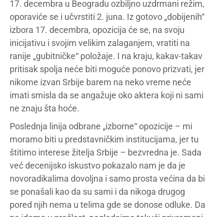
17. decembra u Beogradu ozbiljno uzdrmani režim,
oporaviće se i učvrstiti 2. juna. Iz gotovo „dobijenih“
izbora 17. decembra, opozicija će se, na svoju
inicijativu i svojim velikim zalaganjem, vratiti na
ranije „gubitničke“ položaje. I na kraju, kakav-takav
pritisak spolja neće biti moguće ponovo prizvati, jer
nikome izvan Srbije barem na neko vreme neće
imati smisla da se angažuje oko aktera koji ni sami
ne znaju šta hoće.
Poslednja linija odbrane „izborne“ opozicije – mi
moramo biti u predstavničkim institucijama, jer tu
štitimo interese žitelja Srbije – bezvredna je. Sada
već decenijsko iskustvo pokazalo nam je da je
novoradikalima dovoljna i samo prosta većina da bi
se ponašali kao da su sami i da nikoga drugog
pored njih nema u telima gde se donose odluke. Da