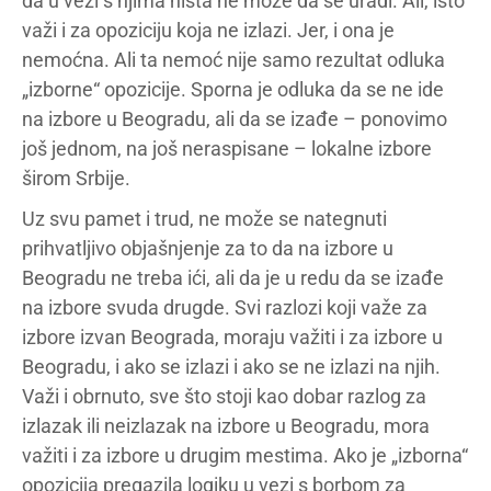
da u vezi s njima ništa ne može da se uradi. Ali, isto
važi i za opoziciju koja ne izlazi. Jer, i ona je
nemoćna. Ali ta nemoć nije samo rezultat odluka
„izborne“ opozicije. Sporna je odluka da se ne ide
na izbore u Beogradu, ali da se izađe – ponovimo
još jednom, na još neraspisane – lokalne izbore
širom Srbije.
Uz svu pamet i trud, ne može se nategnuti
prihvatljivo objašnjenje za to da na izbore u
Beogradu ne treba ići, ali da je u redu da se izađe
na izbore svuda drugde. Svi razlozi koji važe za
izbore izvan Beograda, moraju važiti i za izbore u
Beogradu, i ako se izlazi i ako se ne izlazi na njih.
Važi i obrnuto, sve što stoji kao dobar razlog za
izlazak ili neizlazak na izbore u Beogradu, mora
važiti i za izbore u drugim mestima. Ako je „izborna“
opozicija pregazila logiku u vezi s borbom za