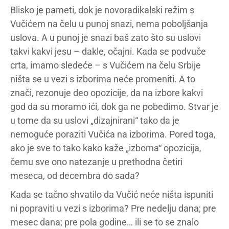
Blisko je pameti, dok je novoradikalski režim s
Vučićem na čelu u punoj snazi, nema poboljšanja
uslova. A u punoj je snazi baš zato što su uslovi
takvi kakvi jesu – dakle, očajni. Kada se podvuče
crta, imamo sledeće – s Vučićem na čelu Srbije
ništa se u vezi s izborima neće promeniti. A to
znači, rezonuje deo opozicije, da na izbore kakvi
god da su moramo ići, dok ga ne pobedimo. Stvar je
u tome da su uslovi „dizajnirani“ tako da je
nemoguće poraziti Vučića na izborima. Pored toga,
ako je sve to tako kako kaže „izborna“ opozicija,
čemu sve ono natezanje u prethodna četiri
meseca, od decembra do sada?
Kada se tačno shvatilo da Vučić neće ništa ispuniti
ni popraviti u vezi s izborima? Pre nedelju dana; pre
mesec dana; pre pola godine… ili se to se znalo