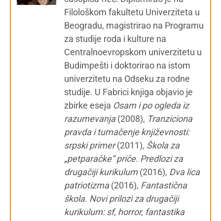
Filološkom fakultetu Univerziteta u
Beogradu, magistrirao na Programu
za studije roda i kulture na
Centralnoevropskom univerzitetu u
Budimpešti i doktorirao na istom
univerzitetu na Odseku za rodne
studije. U Fabrici knjiga objavio je
zbirke eseja
Osam i po ogleda iz
razumevanja
(2008),
Tranziciona
pravda i tumačenje književnosti:
srpski primer
(2011),
Škola za
„petparačke“ priče. Predlozi za
drugačiji kurikulum
(2016),
Dva lica
patriotizma
(2016),
Fantastična
škola. Novi prilozi za drugačiji
kurikulum: sf, horror, fantastika