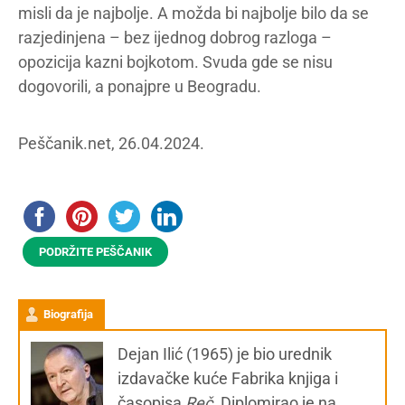
misli da je najbolje. A možda bi najbolje bilo da se
razjedinjena – bez ijednog dobrog razloga –
opozicija kazni bojkotom. Svuda gde se nisu
dogovorili, a ponajpre u Beogradu.
Peščanik.net, 26.04.2024.
PODRŽITE PEŠČANIK
Biografija
Dejan Ilić (1965) je bio urednik
izdavačke kuće Fabrika knjiga i
časopisa
Reč
. Diplomirao je na