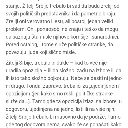
stanje. Žitelji Srbije trebalo bi sad da budu zreliji od
svojih političkih predstavnika i da pametno biraju.
Zreliji oni verovatno i jesu, ali postoji jedan veliki
problem. Oni, ponaosob, ne znaju i teško da mogu
da saznaju šta misle njihove komšije i sunarodnici.
Pored ostalog, i tome služe političke stranke, da
povezuju ljude koji slično misle.
Žitelji Srbije, trebalo bi dakle – kad to već nije
uradila opozicija – ili da složno izađu na izbore ili da
ih isto tako složno bojkotuju. Neće se desiti ni jedno
ni drugo. I onda, zapravo, treba ići za „ujedinjenom“
opozicijom (jer, kako smo rekli, političke stranke
služe da…). Tamo gde ta opozicija izlazi na izbore, u
dogovoru, ujedinjena na jednoj listi ili na više njih,
žitelji Srbije trebalo bi masovno da je podrže. Tamo
gde tog dogovora nema, svako će se ponašati kako