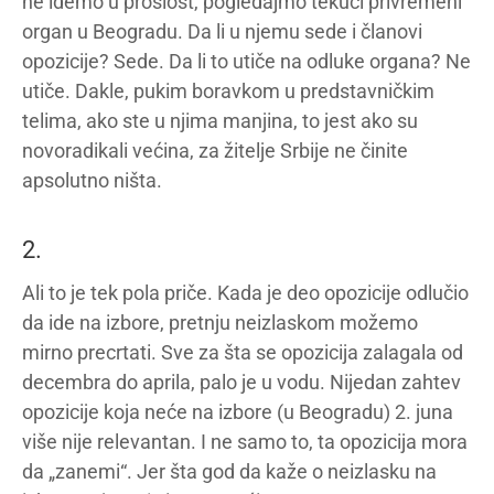
ne idemo u prošlost, pogledajmo tekući privremeni
organ u Beogradu. Da li u njemu sede i članovi
opozicije? Sede. Da li to utiče na odluke organa? Ne
utiče. Dakle, pukim boravkom u predstavničkim
telima, ako ste u njima manjina, to jest ako su
novoradikali većina, za žitelje Srbije ne činite
apsolutno ništa.
2.
Ali to je tek pola priče. Kada je deo opozicije odlučio
da ide na izbore, pretnju neizlaskom možemo
mirno precrtati. Sve za šta se opozicija zalagala od
decembra do aprila, palo je u vodu. Nijedan zahtev
opozicije koja neće na izbore (u Beogradu) 2. juna
više nije relevantan. I ne samo to, ta opozicija mora
da „zanemi“. Jer šta god da kaže o neizlasku na