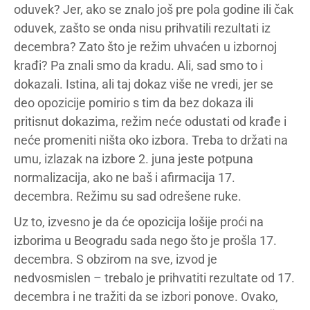
oduvek? Jer, ako se znalo još pre pola godine ili čak
oduvek, zašto se onda nisu prihvatili rezultati iz
decembra? Zato što je režim uhvaćen u izbornoj
krađi? Pa znali smo da kradu. Ali, sad smo to i
dokazali. Istina, ali taj dokaz više ne vredi, jer se
deo opozicije pomirio s tim da bez dokaza ili
pritisnut dokazima, režim neće odustati od krađe i
neće promeniti ništa oko izbora. Treba to držati na
umu, izlazak na izbore 2. juna jeste potpuna
normalizacija, ako ne baš i afirmacija 17.
decembra. Režimu su sad odrešene ruke.
Uz to, izvesno je da će opozicija lošije proći na
izborima u Beogradu sada nego što je prošla 17.
decembra. S obzirom na sve, izvod je
nedvosmislen – trebalo je prihvatiti rezultate od 17.
decembra i ne tražiti da se izbori ponove. Ovako,