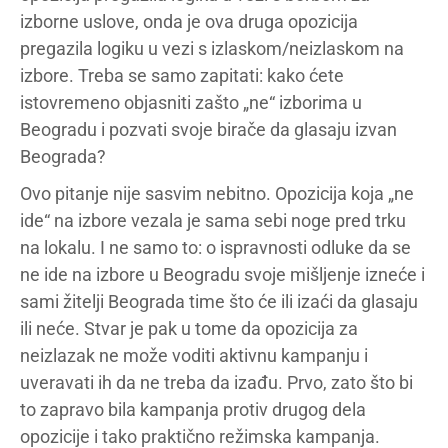
izborne uslove, onda je ova druga opozicija
pregazila logiku u vezi s izlaskom/neizlaskom na
izbore. Treba se samo zapitati: kako ćete
istovremeno objasniti zašto „ne“ izborima u
Beogradu i pozvati svoje birače da glasaju izvan
Beograda?
Ovo pitanje nije sasvim nebitno. Opozicija koja „ne
ide“ na izbore vezala je sama sebi noge pred trku
na lokalu. I ne samo to: o ispravnosti odluke da se
ne ide na izbore u Beogradu svoje mišljenje izneće i
sami žitelji Beograda time što će ili izaći da glasaju
ili neće. Stvar je pak u tome da opozicija za
neizlazak ne može voditi aktivnu kampanju i
uveravati ih da ne treba da izađu. Prvo, zato što bi
to zapravo bila kampanja protiv drugog dela
opozicije i tako praktično režimska kampanja.