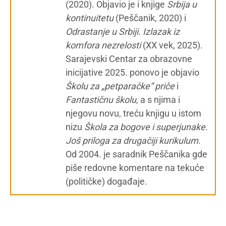
(2020). Objavio je i knjige
Srbija u
kontinuitetu
(Peščanik, 2020) i
Odrastanje u Srbiji. Izlazak iz
komfora nezrelosti
(XX vek, 2025).
Sarajevski Centar za obrazovne
inicijative 2025. ponovo je objavio
Školu za „petparačke“ priče
i
Fantastičnu školu
, a s njima i
njegovu novu, treću knjigu u istom
nizu
Škola za bogove i superjunake.
Još priloga za drugačiji kurikulum
.
Od 2004. je saradnik Peščanika gde
piše redovne komentare na tekuće
(političke) događaje.