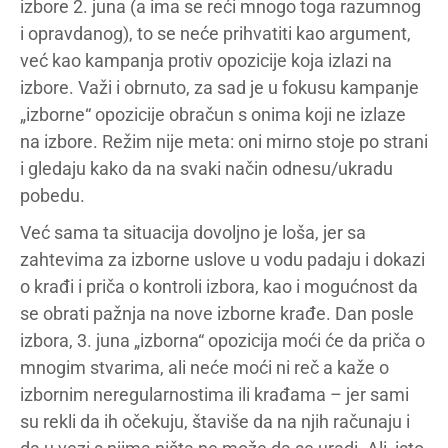
izbore 2. juna (a ima se reći mnogo toga razumnog
i opravdanog), to se neće prihvatiti kao argument,
već kao kampanja protiv opozicije koja izlazi na
izbore. Važi i obrnuto, za sad je u fokusu kampanje
„izborne“ opozicije obračun s onima koji ne izlaze
na izbore. Režim nije meta: oni mirno stoje po strani
i gledaju kako da na svaki način odnesu/ukradu
pobedu.
Već sama ta situacija dovoljno je loša, jer sa
zahtevima za izborne uslove u vodu padaju i dokazi
o krađi i priča o kontroli izbora, kao i mogućnost da
se obrati pažnja na nove izborne krađe. Dan posle
izbora, 3. juna „izborna“ opozicija moći će da priča o
mnogim stvarima, ali neće moći ni reč a kaže o
izbornim neregularnostima ili krađama – jer sami
su rekli da ih očekuju, štaviše da na njih računaju i