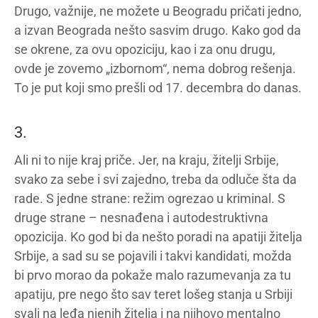
Drugo, važnije, ne možete u Beogradu pričati jedno,
a izvan Beograda nešto sasvim drugo. Kako god da
se okrene, za ovu opoziciju, kao i za onu drugu,
ovde je zovemo „izbornom“, nema dobrog rešenja.
To je put koji smo prešli od 17. decembra do danas.
3.
Ali ni to nije kraj priče. Jer, na kraju, žitelji Srbije,
svako za sebe i svi zajedno, treba da odluče šta da
rade. S jedne strane: režim ogrezao u kriminal. S
druge strane – nesnađena i autodestruktivna
opozicija. Ko god bi da nešto poradi na apatiji žitelja
Srbije, a sad su se pojavili i takvi kandidati, možda
bi prvo morao da pokaže malo razumevanja za tu
apatiju, pre nego što sav teret lošeg stanja u Srbiji
svali na leđa njenih žitelja i na njihovo mentalno