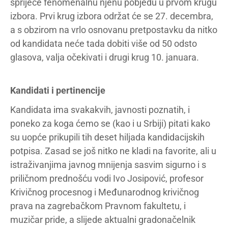
spriječe fenomenalnu njenu pobjedu u prvom krugu
izbora. Prvi krug izbora održat će se 27. decembra,
a s obzirom na vrlo osnovanu pretpostavku da nitko
od kandidata neće tada dobiti više od 50 odsto
glasova, valja očekivati i drugi krug 10. januara.
Kandidati i pertinencije
Kandidata ima svakakvih, javnosti poznatih, i
poneko za koga ćemo se (kao i u Srbiji) pitati kako
su uopće prikupili tih deset hiljada kandidacijskih
potpisa. Zasad se još nitko ne kladi na favorite, ali u
istraživanjima javnog mnijenja sasvim sigurno i s
priličnom prednošću vodi Ivo Josipović, profesor
Krivičnog procesnog i Međunarodnog krivičnog
prava na zagrebačkom Pravnom fakultetu, i
muzičar pride, a slijede aktualni gradonačelnik