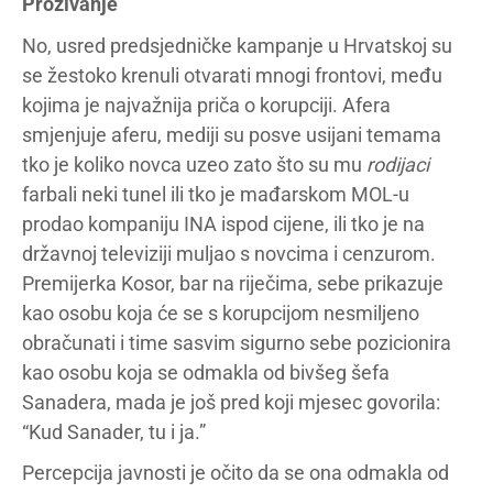
Prozivanje
No, usred predsjedničke kampanje u Hrvatskoj su
se žestoko krenuli otvarati mnogi frontovi, među
kojima je najvažnija priča o korupciji. Afera
smjenjuje aferu, mediji su posve usijani temama
tko je koliko novca uzeo zato što su mu
rodijaci
farbali neki tunel ili tko je mađarskom MOL-u
prodao kompaniju INA ispod cijene, ili tko je na
državnoj televiziji muljao s novcima i cenzurom.
Premijerka Kosor, bar na riječima, sebe prikazuje
kao osobu koja će se s korupcijom nesmiljeno
obračunati i time sasvim sigurno sebe pozicionira
kao osobu koja se odmakla od bivšeg šefa
Sanadera, mada je još pred koji mjesec govorila:
“Kud Sanader, tu i ja.”
Percepcija javnosti je očito da se ona odmakla od