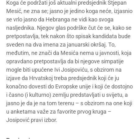
Koga će podržati još aktualni predsjednik Stjepan
Mesić, ne zna se; jasno je jedino koga neće, izjasnio
se vrlo jasno da Hebranga ne vidi kao svoga
nasljednika. Njegov glas podrške čut će se, kako se
pretpostavlja, tek nakon što spisak kandidata bude
sveden na dva imena za januarski okršaj. To,
međutim, ne znači da Mesića nema u javnosti, koja
opravdano pretpostavlja da bi njegove simpatije
mogle biti upućene Ivi Josipoviću, s obzirom na
izjave da Hrvatskoj treba predsjednik koji će ju
konačno dovesti do Evropske unije i koji će dostojno
i časno (i kulturno) zemlju predstavljati u svijetu, a
jasno je da je na tom terenu – s obzirom na one koji
u anketama važe za favorite prvog kruga –
Josipović pravi izbor.