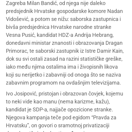
Zagreba Milan Bandić, od njega nije daleko
predsjednik Hrvatske gospodarske komore Nadan
Vidošević, a potom se nižu: saborska zastupnica i
bivša predsjednica Hrvatske narodne stranke
Vesna Pusić, kandidat HDZ-a Andrija Hebrang,
donedavni ministar znanosti i obrazovanja Dragan
Primorac, te saborski zastupnik iz Istre Damir Kain,
dok su svi ostali zasad na razini statističke greške,
iako među njima ostalima ima i živopisnih likova
koji su nerijetko i zabavniji od onoga što se naziva
zabavnim programom na ovdašnjim televizijama.
Ivo Josipović, pristojan i obrazovan čovjek, kojemu
to neki vide kao manu (nema karizme, kažu),
kandidat je SDP-a, najjače opozicione stranke.
Njegova kampanja teče pod egidom “Pravda za
Hrvatsku”, on govori o sramotnoj privatizaciji