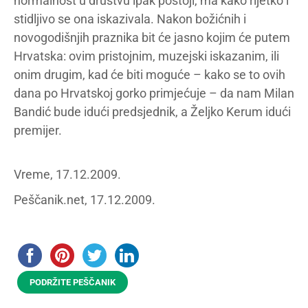
normalnost u društvu ipak postoji, ma kako rijetko i
stidljivo se ona iskazivala. Nakon božićnih i
novogodišnjih praznika bit će jasno kojim će putem
Hrvatska: ovim pristojnim, muzejski iskazanim, ili
onim drugim, kad će biti moguće – kako se to ovih
dana po Hrvatskoj gorko primjećuje – da nam Milan
Bandić bude idući predsjednik, a Željko Kerum idući
premijer.
Vreme, 17.12.2009.
Peščanik.net, 17.12.2009.
PODRŽITE PEŠČANIK