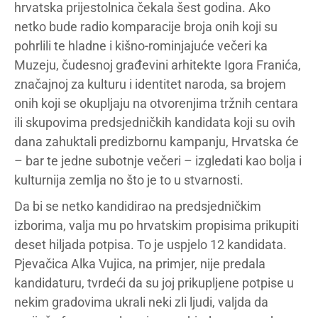
hrvatska prijestolnica čekala šest godina. Ako
netko bude radio komparacije broja onih koji su
pohrlili te hladne i kišno-rominjajuće večeri ka
Muzeju, čudesnoj građevini arhitekte Igora Franića,
značajnoj za kulturu i identitet naroda, sa brojem
onih koji se okupljaju na otvorenjima tržnih centara
ili skupovima predsjedničkih kandidata koji su ovih
dana zahuktali predizbornu kampanju, Hrvatska će
– bar te jedne subotnje večeri – izgledati kao bolja i
kulturnija zemlja no što je to u stvarnosti.
Da bi se netko kandidirao na predsjedničkim
izborima, valja mu po hrvatskim propisima prikupiti
deset hiljada potpisa. To je uspjelo 12 kandidata.
Pjevačica Alka Vujica, na primjer, nije predala
kandidaturu, tvrdeći da su joj prikupljene potpise u
nekim gradovima ukrali neki zli ljudi, valjda da