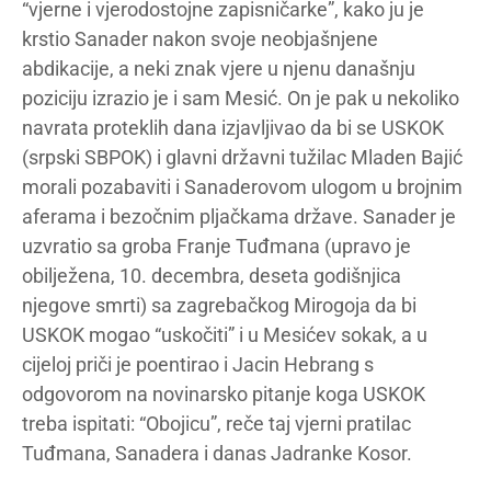
“vjerne i vjerodostojne zapisničarke”, kako ju je
krstio Sanader nakon svoje neobjašnjene
abdikacije, a neki znak vjere u njenu današnju
poziciju izrazio je i sam Mesić. On je pak u nekoliko
navrata proteklih dana izjavljivao da bi se USKOK
(srpski SBPOK) i glavni državni tužilac Mladen Bajić
morali pozabaviti i Sanaderovom ulogom u brojnim
aferama i bezočnim pljačkama države. Sanader je
uzvratio sa groba Franje Tuđmana (upravo je
obilježena, 10. decembra, deseta godišnjica
njegove smrti) sa zagrebačkog Mirogoja da bi
USKOK mogao “uskočiti” i u Mesićev sokak, a u
cijeloj priči je poentirao i Jacin Hebrang s
odgovorom na novinarsko pitanje koga USKOK
treba ispitati: “Obojicu”, reče taj vjerni pratilac
Tuđmana, Sanadera i danas Jadranke Kosor.