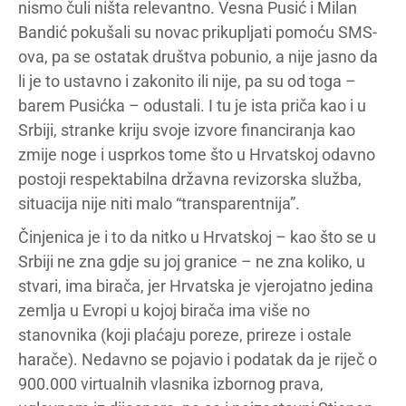
nismo čuli ništa relevantno. Vesna Pusić i Milan
Bandić pokušali su novac prikupljati pomoću SMS-
ova, pa se ostatak društva pobunio, a nije jasno da
li je to ustavno i zakonito ili nije, pa su od toga –
barem Pusićka – odustali. I tu je ista priča kao i u
Srbiji, stranke kriju svoje izvore financiranja kao
zmije noge i usprkos tome što u Hrvatskoj odavno
postoji respektabilna državna revizorska služba,
situacija nije niti malo “transparentnija”.
Činjenica je i to da nitko u Hrvatskoj – kao što se u
Srbiji ne zna gdje su joj granice – ne zna koliko, u
stvari, ima birača, jer Hrvatska je vjerojatno jedina
zemlja u Evropi u kojoj birača ima više no
stanovnika (koji plaćaju poreze, prireze i ostale
harače). Nedavno se pojavio i podatak da je riječ o
900.000 virtualnih vlasnika izbornog prava,