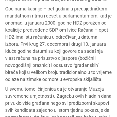
Godinama kasnije – pet godina u predsjedničkom
mandatnom ritmu i deset u parlamentarnom, kad je
onomad, u januaru 2000. godine HDZ poražen od
koalicije predvođene SDP-om Ivice Račana – opet
HDZ ima istu računicu u određivanju datuma
izbora. Prvi krug 27. decembra i drugi 10. januara
iduće godine datumi su koji govore da sadašnja
vlast računa na prisustvo dijaspore (božićni i
novogodišnji praznici) i odsustvo “građanskih”
birača koji u velikom broju tradicionalno u to vrijeme
odlaze na zimske odmore u evropska skijališta.
U svemu tome, činjenica da je otvaranje Muzeja
suvremene umjetnosti u Zagrebu ovih hladnih dana
privuklo više građana nego svi predizborni skupovi
svih kandidata zajedno u istom tjednu pokazuje da