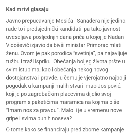
Kad mrtvi glasaju
Javno prepucavanje Mesića i Sanadera nije jedino,
rade to i predsjednički kandidati, pa tako javnost
uveseljava posljednjih dana priča u kojoj je Nadan
Vidošević izjavio da bivši ministar Primorac mlati
ženu. Ovom je pak porodica “svetinja”, pa najavljuje
tužbu i traži ispriku. Obećanja boljeg života pršte u
svim istupima, kao i obećanja nekog novog
dostojanstva i pravde, u čemu je vjerojatno najbolji
pogodak u kampanji malih stvari imao Josipović,
koji je po zagrebačkim placevima dijelio svoj
program s paketićima maramica na kojima piše
“Imam nos za pravdu”. Malo li je u vremenu nove
gripe i svima punih noseva?
O tome kako se financiraju predizborne kampanje