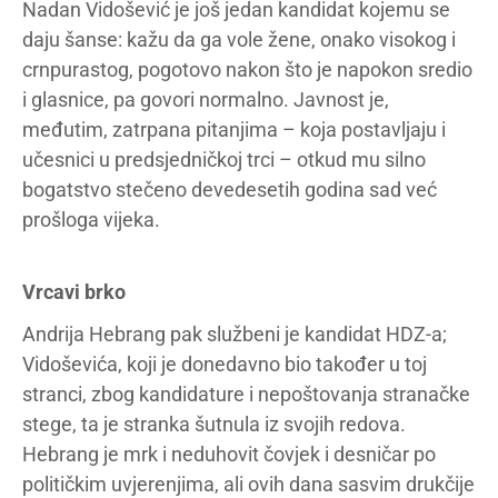
Nadan Vidošević je još jedan kandidat kojemu se
daju šanse: kažu da ga vole žene, onako visokog i
crnpurastog, pogotovo nakon što je napokon sredio
i glasnice, pa govori normalno. Javnost je,
međutim, zatrpana pitanjima – koja postavljaju i
učesnici u predsjedničkoj trci – otkud mu silno
bogatstvo stečeno devedesetih godina sad već
prošloga vijeka.
Vrcavi brko
Andrija Hebrang pak službeni je kandidat HDZ-a;
Vidoševića, koji je donedavno bio također u toj
stranci, zbog kandidature i nepoštovanja stranačke
stege, ta je stranka šutnula iz svojih redova.
Hebrang je mrk i neduhovit čovjek i desničar po
političkim uvjerenjima, ali ovih dana sasvim drukčije