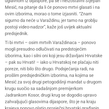
uglavnom iz dijaspore, pa se i neizostavni Stjepan
Mesić, na pitanje da li će ponovo mrtvi glasati i na
ovim izborima, morao o tome izjasniti. “Znam
sigurno da neće u Varaždinu, jer tamo na groblju
postoji video-nadzor”, kaže još uvijek aktualni
predsjednik.
Ti bi mrtvi – osim mrtvih Varaždinaca – ponovo
mogli presudno odlučivati na predstojećim
izborima, kao i silni oni koji jesu državljani Hrvatske
– pak su Hrvati! – iako u Hrvatskoj ne plaćaju niti
poreze, niti bilo što drugo. Podsjećanja radi, na
prošlim predsjedničkim izborima, na kojima se
Mesić za svoj drugi petogodišnji mandat u drugom
krugu suočio sa sadašnjom premijerkom
Jadrankom Kosor, drugi krug se dogodio upravo
zahvaljujući glasovima dijaspore, što je na kraju
krajeva ponovo platio prosječni hrvatski građanin.