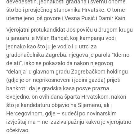
devedesetih, jednakosti građana i svemu onome
što boli prosječnog stanovnika Hrvatske. O tome
utemeljeno još govore i Vesna Pusić i Damir Kain.
Vjerojatni protukandidat Josipoviću u drugom krugu
u januaru je Milan Bandić, koji kampanju vodi
jednako kao što ju je vodio i u utrci za
gradonačelnika Zagreba: njegova je parola “Idemo
delati”, iako se pokazalo da nakon njegovog
“delanja” u glavnom gradu Zagrebačkom holdingu
(gdje je on neprikosnoveni i jedini gazda) prijeti
bankrot i da je gradska kasa posve prazna.
Svejedno, on ovih dana šparta Hrvatskom, nakon
što je kandidaturu objavio na Sljemenu, ali i
Hercegovinom, gdje – sudeći po novinarskim
izvještajima – ne izaziva pažnju kakvu je vjerojatno
očekivao.