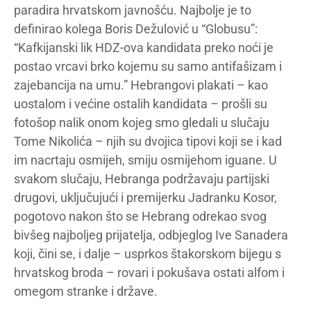
paradira hrvatskom javnošću. Najbolje je to
definirao kolega Boris Dežulović u “Globusu”:
“Kafkijanski lik HDZ-ova kandidata preko noći je
postao vrcavi brko kojemu su samo antifašizam i
zajebancija na umu.” Hebrangovi plakati – kao
uostalom i većine ostalih kandidata – prošli su
fotošop nalik onom kojeg smo gledali u slučaju
Tome Nikolića – njih su dvojica tipovi koji se i kad
im nacrtaju osmijeh, smiju osmijehom iguane. U
svakom slučaju, Hebranga podržavaju partijski
drugovi, uključujući i premijerku Jadranku Kosor,
pogotovo nakon što se Hebrang odrekao svog
bivšeg najboljeg prijatelja, odbjeglog Ive Sanadera
koji, čini se, i dalje – usprkos štakorskom bijegu s
hrvatskog broda – rovari i pokušava ostati alfom i
omegom stranke i države.