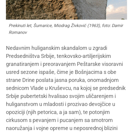
Prekinuti let, Šumarice, Miodrag Živković (1963), foto: Damir
Romanov
Nedavnim huliganskim skandalom u zgradi
Predsedništva Srbije, tenkovsko-artiljerijskim
granatiranjem i preoravanjem Peštarske visoravni
usred sezone ispaše, čime je Bošnjacima s obe
strane Drine poslata jasna poruka, onomadnjom
sednicom Vlade u Kruševcu, na kojoj se predsednik
Srbije pubertetski hvalisao svojim uličarenjem i
huliganstvom u mladosti i prozivao devojčice u
opoziciji (njih petorica, a ja sam), te potonjim
cirkusom s pevanjem i pucanjem sa smotrom
naoružanja i vojne opreme u neposrednoj blizini