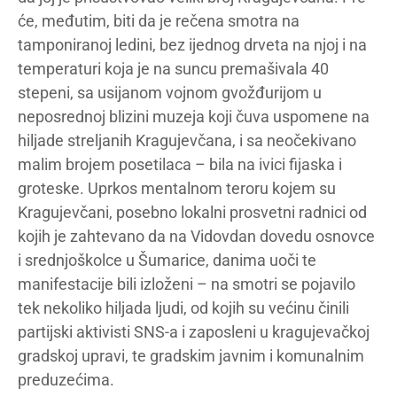
će, međutim, biti da je rečena smotra na
tamponiranoj ledini, bez ijednog drveta na njoj i na
temperaturi koja je na suncu premašivala 40
stepeni, sa usijanom vojnom gvožđurijom u
neposrednoj blizini muzeja koji čuva uspomene na
hiljade streljanih Kragujevčana, i sa neočekivano
malim brojem posetilaca – bila na ivici fijaska i
groteske. Uprkos mentalnom teroru kojem su
Kragujevčani, posebno lokalni prosvetni radnici od
kojih je zahtevano da na Vidovdan dovedu osnovce
i srednjoškolce u Šumarice, danima uoči te
manifestacije bili izloženi – na smotri se pojavilo
tek nekoliko hiljada ljudi, od kojih su većinu činili
partijski aktivisti SNS-a i zaposleni u kragujevačkoj
gradskoj upravi, te gradskim javnim i komunalnim
preduzećima.