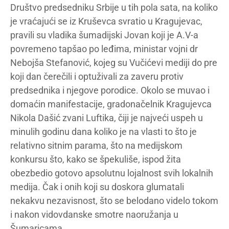
Društvo predsedniku Srbije u tih pola sata, na koliko
je vraćajući se iz Kruševca svratio u Kragujevac,
pravili su vladika šumadijski Jovan koji je A.V-a
povremeno tapšao po leđima, ministar vojni dr
Nebojša Stefanović, kojeg su Vučićevi mediji do pre
koji dan čerečili i optuživali za zaveru protiv
predsednika i njegove porodice. Okolo se muvao i
domaćin manifestacije, gradonačelnik Kragujevca
Nikola Dašić zvani Luftika, čiji je najveći uspeh u
minulih godinu dana koliko je na vlasti to što je
relativno sitnim parama, što na medijskom
konkursu što, kako se špekuliše, ispod žita
obezbedio gotovo apsolutnu lojalnost svih lokalnih
medija. Čak i onih koji su doskora glumatali
nekakvu nezavisnost, što se belodano videlo tokom
i nakon vidovdanske smotre naoružanja u
Šumaricama.