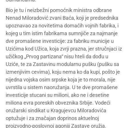
Bio je tu i neizbežni pomoćnik ministra odbrane
Nenad Miloradović zvani Baća, koji je predsednika
upoznavao za novitetima domaćih vojnih fabrika, i
kojeg u tim istim fabrikama sumnjiče za najmanje
dve promašene investicije: za fabriku municije u
Uzićima kod Užica, koja zvrji prazna, jer stručnjaci iz
užičkog „Prvog partizana“ nisu hteli da dođu u
Uziće, te za Zastavinu modularnu pušku (pušku sa
izmenjivim cevima), koju nema ko da kupi, pošto je
nijedna vojska osim srpske koja je to morala, nije
uvrstila u sistem naoružanja. U te dve promašene
investicije stucani su milioni, ako ne i desetine
miliona evra poreskih obveznika Srbije. Vodeći
oružarski sindikat u Kragujevcu Miloradovića
optužuje i za značajan doprinos aktuelnoj
proizvodno-poslovnoj agoniji Zastave oružja.