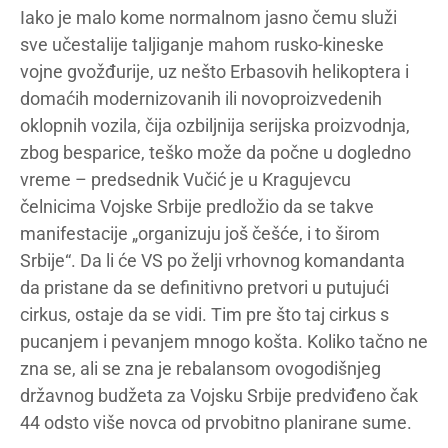
Iako je malo kome normalnom jasno čemu služi
sve učestalije taljiganje mahom rusko-kineske
vojne gvožđurije, uz nešto Erbasovih helikoptera i
domaćih modernizovanih ili novoproizvedenih
oklopnih vozila, čija ozbiljnija serijska proizvodnja,
zbog besparice, teško može da počne u dogledno
vreme – predsednik Vučić je u Kragujevcu
čelnicima Vojske Srbije predložio da se takve
manifestacije „organizuju još češće, i to širom
Srbije“. Da li će VS po želji vrhovnog komandanta
da pristane da se definitivno pretvori u putujući
cirkus, ostaje da se vidi. Tim pre što taj cirkus s
pucanjem i pevanjem mnogo košta. Koliko tačno ne
zna se, ali se zna je rebalansom ovogodišnjeg
državnog budžeta za Vojsku Srbije predviđeno čak
44 odsto više novca od prvobitno planirane sume.