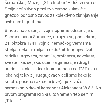
šumaričkog Muzeja „21. oktobar“ – državni vrh od
Srbije definitivno pravi svojevrsno kukavičje
gnezdo, odnosno zavod za kolektivno zbrinjavanje
svih njenih građana.
Smotra naoružanja i vojne opreme održana je u
Spomen parku Šumarice, u kojem su, podsetimo,
21. oktobra 1941. vojnici nemačkog Vermahta
streljali nekoliko hiljada nedužnih kragujevačkih
radnika, trgovaca, zanatlija, profesora, advokata,
sveštenika, seljaka, učenika gimnazije i drugih
srednjih škola. U direktnom prenosu na TV Pinku i
lokalnoj televiziji Kragujevac videli smo kako je
smotru posetio i aktuelni (sve)srpski vožd i
samozvani vrhovni komandat Aleksandar Vučić. Na
prvom programu RTS-a u to vreme vrteo se film
„Tito i ja“.