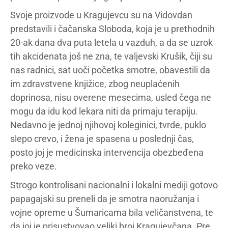
Svoje proizvode u Kragujevcu su na Vidovdan
predstavili i čačanska Sloboda, koja je u prethodnih
20-ak dana dva puta letela u vazduh, a da se uzrok
tih akcidenata još ne zna, te valjevski Krušik, čiji su
nas radnici, sat uoči početka smotre, obavestili da
im zdravstvene knjižice, zbog neuplaćenih
doprinosa, nisu overene mesecima, usled čega ne
mogu da idu kod lekara niti da primaju terapiju.
Nedavno je jednoj njihovoj koleginici, tvrde, puklo
slepo crevo, i žena je spasena u poslednji čas,
posto joj je medicinska intervencija obezbeđena
preko veze.
Strogo kontrolisani nacionalni i lokalni mediji gotovo
papagajski su preneli da je smotra naoružanja i
vojne opreme u Šumaricama bila veličanstvena, te
da joj je prisustvovao veliki broj Kragujevčana. Pre