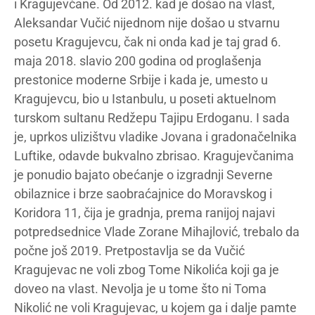
i Kragujevčane. Od 2012. kad je došao na vlast,
Aleksandar Vučić nijednom nije došao u stvarnu
posetu Kragujevcu, čak ni onda kad je taj grad 6.
maja 2018. slavio 200 godina od proglašenja
prestonice moderne Srbije i kada je, umesto u
Kragujevcu, bio u Istanbulu, u poseti aktuelnom
turskom sultanu Redžepu Tajipu Erdoganu. I sada
je, uprkos ulizištvu vladike Jovana i gradonačelnika
Luftike, odavde bukvalno zbrisao. Kragujevčanima
je ponudio bajato obećanje o izgradnji Severne
obilaznice i brze saobraćajnice do Moravskog i
Koridora 11, čija je gradnja, prema ranijoj najavi
potpredsednice Vlade Zorane Mihajlović, trebalo da
počne još 2019. Pretpostavlja se da Vučić
Kragujevac ne voli zbog Tome Nikolića koji ga je
doveo na vlast. Nevolja je u tome što ni Toma
Nikolić ne voli Kragujevac, u kojem ga i dalje pamte