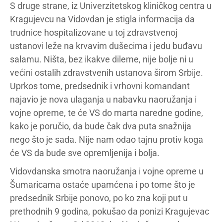
S druge strane, iz Univerzitetskog kliničkog centra u
Kragujevcu na Vidovdan je stigla informacija da
trudnice hospitalizovane u toj zdravstvenoj
ustanovi leže na krvavim dušecima i jedu buđavu
salamu. Ništa, bez ikakve dileme, nije bolje ni u
većini ostalih zdravstvenih ustanova širom Srbije.
Uprkos tome, predsednik i vrhovni komandant
najavio je nova ulaganja u nabavku naoružanja i
vojne opreme, te će VS do marta naredne godine,
kako je poručio, da bude čak dva puta snažnija
nego što je sada. Nije nam odao tajnu protiv koga
će VS da bude sve opremljenija i bolja.
Vidovdanska smotra naoružanja i vojne opreme u
Šumaricama ostaće upamćena i po tome što je
predsednik Srbije ponovo, po ko zna koji put u
prethodnih 9 godina, pokušao da ponizi Kragujevac