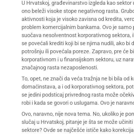
U Hrvatskoj, građevinarstvo izgleda kao sektor 
ono beleži visoke stope negativnog rasta. Grubo 
aktivnosti koja je visoko zavisna od kredita, ve
problem komercijalnim bankama. Ovo je samo pr
suočava nesolventnost korporativnog sektora, il
se povećali krediti koji bi se njima nudili, ako b
potrošnju ili povećala poreze. Zapravo, pre će b
korporativnom i u finansijskom sektoru, uz nar
značajnog rasta nezaposlenosti.
To, opet, ne znači da veća tražnja ne bi bila od 
domaćinstava, a i od korporativnog sektora, po
se jedini podsticaj privrednog rasta može očekivat
robi i kada se govori o uslugama. Ovo je naravn
Ovo, naravno, nije nova tema. No, ukoliko je po
slučaj u Hrvatskoj, pitanje je šta se može učinit
sektore? Ovde se najčešće ističe kako korekcij