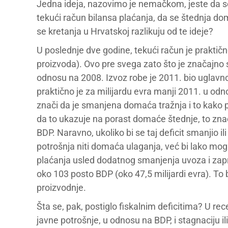
Jedna ideja, nazovimo je nemačkom, jeste da s
tekući račun bilansa plaćanja, da se štednja dom
se kretanja u Hrvatskoj razlikuju od te ideje?
U poslednje dve godine, tekući račun je prakt
proizvoda). Ovo pre svega zato što je značajno 
odnosu na 2008. Izvoz robe je 2011. bio uglav
praktično je za milijardu evra manji 2011. u odn
znači da je smanjena domaća tražnja i to kako 
da to ukazuje na porast domaće štednje, to znač
BDP. Naravno, ukoliko bi se taj deficit smanjio i
potrošnja niti domaća ulaganja, već bi lako mog
plaćanja usled dodatnog smanjenja uvoza i zapr
oko 103 posto BDP (oko 47,5 milijardi evra). To
proizvodnje.
Šta se, pak, postiglo fiskalnim deficitima? U rec
javne potrošnje, u odnosu na BDP, i stagnaciju i