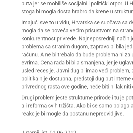
puta jer se mobiliše socijalni i politički otpor. 
stoga bi mogla dosta hrabro da krene u struktu
Imajući sve to u vidu, Hrvatska se suočava sa
mogla da se poveća većim prisustvom na stranom
konkurentnost privrede. Najneposredniji način j
problema sa stranim dugom, zapravo bi bila jedan
računu. A ne bi trebalo da bude problema ni za unu
evrima. Cena rada bi bila smanjena, jer je ugl
usled recesije. Javni dug bi imao veći problem,
politika nije dostupna, predstoji dug put interne
privrednog rasta ove godine, neće biti ni lak nit
Drugi problem jeste strukturne prirode i tu je p
a i reforma svih tržišta. Ako bi se samo polagala
reakcije bi mogle da postanu nepredvidljive.
Jutarnji list, 01.06.2012.