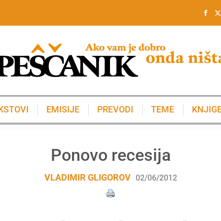
KSTOVI
EMISIJE
PREVODI
TEME
KNJIG
KSTOVI
EMISIJE
PREVODI
TEME
KNJIG
Ponovo recesija
VLADIMIR GLIGOROV
02/06/2012