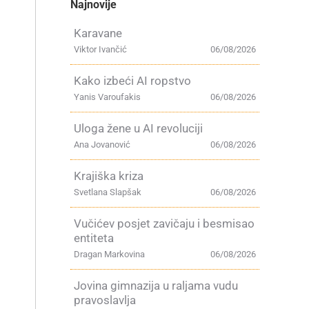
Najnovije
Karavane
Viktor Ivančić
06/08/2026
Kako izbeći AI ropstvo
Yanis Varoufakis
06/08/2026
Uloga žene u AI revoluciji
Ana Jovanović
06/08/2026
Krajiška kriza
Svetlana Slapšak
06/08/2026
Vučićev posjet zavičaju i besmisao
entiteta
Dragan Markovina
06/08/2026
Jovina gimnazija u raljama vudu
pravoslavlja