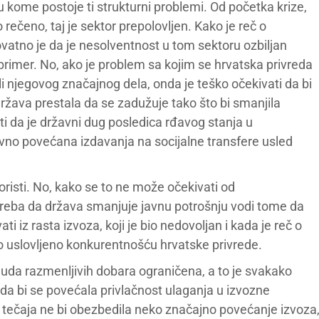
u kome postoje ti strukturni problemi. Od početka krize,
rečeno, taj je sektor prepolovljen. Kako je reč o
rovatno je da je nesolventnost u tom sektoru ozbiljan
imer. No, ako je problem sa kojim se hrvatska privreda
i njegovog značajnog dela, onda je teško očekivati da bi
i država prestala da se zadužuje tako što bi smanjila
iti da je državni dug posledica rđavog stanja u
avno povećana izdavanja na socijalne transfere usled
koristi. No, kako se to ne može očekivati od
treba da država smanjuje javnu potrošnju vodi tome da
i iz rasta izvoza, koji je bio nedovoljan i kada je reč o
o uslovljeno konkurentnošću hrvatske privrede.
nuda razmenljivih dobara ograničena, a to je svakako
i da bi se povećala privlačnost ulaganja u izvozne
a tečaja ne bi obezbedila neko značajno povećanje izvoza