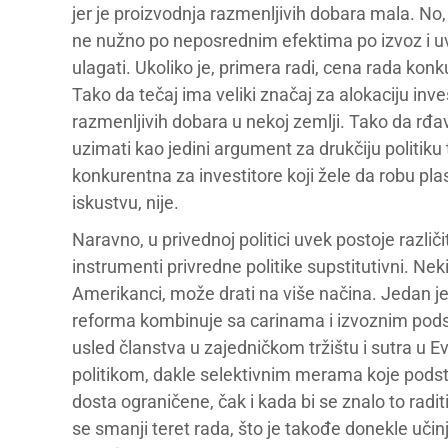
jer je proizvodnja razmenljivih dobara mala. No
ne nužno po neposrednim efektima po izvoz i uv
ulagati. Ukoliko je, primera radi, cena rada konk
Tako da tečaj ima veliki značaj za alokaciju inve
razmenljivih dobara u nekoj zemlji. Tako da rđav
uzimati kao jedini argument za drukčiju politiku t
konkurentna za investitore koji žele da robu plas
iskustvu, nije.
Naravno, u privednoj politici uvek postoje različit
instrumenti privredne politike supstitutivni. Nek
Amerikanci, može drati na više načina. Jedan j
reforma kombinuje sa carinama i izvoznim podsti
usled članstva u zajedničkom tržištu i sutra u E
politikom, dakle selektivnim merama koje podsti
dosta ograničene, čak i kada bi se znalo to radit
se smanji teret rada, što je takođe donekle učin