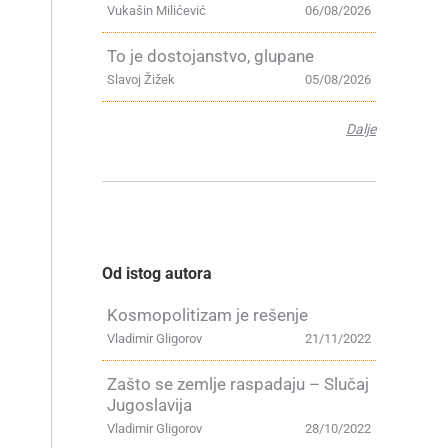
Vukašin Milićević
06/08/2026
To je dostojanstvo, glupane
Slavoj Žižek
05/08/2026
e
Dalje
Od istog autora
Kosmopolitizam je rešenje
Vladimir Gligorov
21/11/2022
Zašto se zemlje raspadaju – Slučaj
Jugoslavija
Vladimir Gligorov
28/10/2022