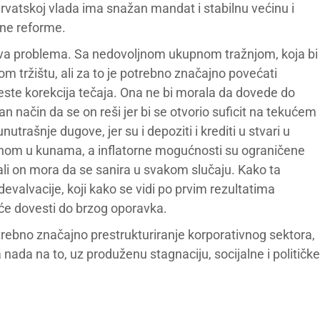
U Hrvatskoj vlada ima snažan mandat i stabilnu većinu i
rne reforme.
 dva problema. Sa nedovoljnom ukupnom tražnjom, koja bi
 tržištu, ali za to je potrebno značajno povećati
este korekcija tečaja. Ona ne bi morala da dovede do
 način da se on reši jer bi se otvorio suficit na tekućem
trašnje dugove, jer su i depoziti i krediti u stvari u
avnom u kunama, a inflatorne mogućnosti su ograničene
 ali on mora da se sanira u svakom slučaju. Kako ta
 devalvacije, koji kako se vidi po prvim rezultatima
i će dovesti do brzog oporavka.
otrebno značajno prestrukturiranje korporativnog sektora,
 nada na to, uz produženu stagnaciju, socijalne i političke