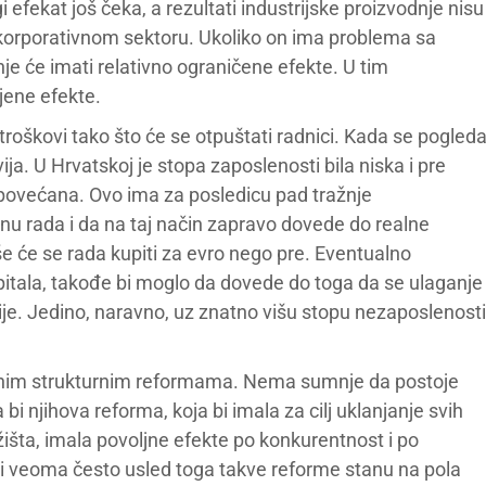
 efekat još čeka, a rezultati industrijske proizvodnje nisu
 korporativnom sektoru. Ukoliko on ima problema sa
e će imati relativno ograničene efekte. U tim
jene efekte.
oškovi tako što će se otpuštati radnici. Kada se pogled
dvija. U Hrvatskoj je stopa zaposlenosti bila niska i pre
 povećana. Ovo ima za posledicu pad tražnje
enu rada i da na taj način zapravo dovede do realne
e će se rada kupiti za evro nego pre. Eventualno
pitala, takođe bi moglo da dovede do toga da se ulaganje
anije. Jedino, naravno, uz znatno višu stopu nezaposlenosti
zvanim strukturnim reformama. Nema sumnje da postoje
i njihova reforma, koja bi imala za cilj uklanjanje svih
žišta, imala povoljne efekte po konkurentnost i po
e i veoma često usled toga takve reforme stanu na pola