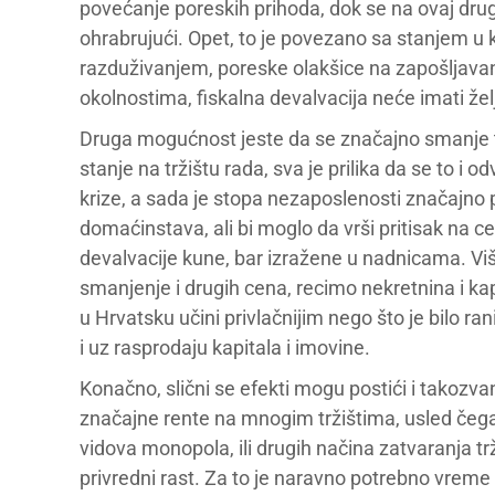
povećanje poreskih prihoda, dok se na ovaj drugi
ohrabrujući. Opet, to je povezano sa stanjem u
razduživanjem, poreske olakšice na zapošljavanj
okolnostima, fiskalna devalvacija neće imati žel
Druga mogućnost jeste da se značajno smanje tr
stanje na tržištu rada, sva je prilika da se to i o
krize, a sada je stopa nezaposlenosti značajno
domaćinstava, ali bi moglo da vrši pritisak na c
devalvacije kune, bar izražene u nadnicama. Viš
smanjenje i drugih cena, recimo nekretnina i ka
u Hrvatsku učini privlačnijim nego što je bilo r
i uz rasprodaju kapitala i imovine.
Konačno, slični se efekti mogu postići i tako
značajne rente na mnogim tržištima, usled čega b
vidova monopola, ili drugih načina zatvaranja tr
privredni rast. Za to je naravno potrebno vrem