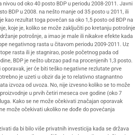
 na nivou od oko 40 posto BDP u periodu 2008-2011. Javni
osto BDP u 2008. na nešto manje od 35 posto u 2011, ili
t je kao rezultat toga povećan sa oko 1,5 posto od BDP na
je, koje je, koliko se može zaključiti po kretanju potrošnj
držanje potrošnje, a imao je male ili nikakve efekte kada
 stope negativnog rasta u čitavom periodu 2009-2011. Uz
ope rasta ili je stagnirao, posle početnog pada od
dine, BDP je nešto ubrzao pad na procenjenih 1,3 posto.
i oporavak, jer će biti teško negativne rezlutate prve
otrebno je uzeti u obzir da je to relativno stagnantno
tata izvoza od uvoza. No, nije izvesno koliko se to može
 proizvodnje u prvih četiri meseca ove godine (oko 7
usluga. Kako se ne može očekivati značajan oporavak
 ne može očekivati ukoliko ne dođe do povećanja
zivati da bi bilo više privatnih investicija kada se država