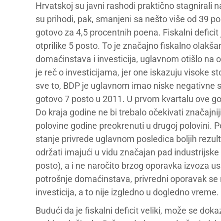
Hrvatskoj su javni rashodi praktično stagnirali
su prihodi, pak, smanjeni sa nešto više od 39 p
gotovo za 4,5 procentnih poena. Fiskalni defici
otprilike 5 posto. To je značajno fiskalno olakšan
domaćinstava i investicija, uglavnom otišlo na o
je reč o investicijama, jer one iskazuju visoke
sve to, BDP je uglavnom imao niske negativne st
gotovo 7 posto u 2011. U prvom kvartalu ove go
Do kraja godine ne bi trebalo očekivati značajnij
polovine godine preokrenuti u drugoj polovini. P
stanje privrede uglavnom posledica boljih rezul
održati imajući u vidu značajan pad industrijske
posto), a i ne naročito brzog oporavka izvoza 
potrošnje domaćinstava, privredni oporavak se
investicija, a to nije izgledno u dogledno vreme.
Budući da je fiskalni deficit veliki, može se doka