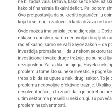
ne bi zaduživala. Država, kako se to kaže, istis
kako bi finansirala fiskalni deficit. Pa, po tom 
Ovo pretpostavlja da su krediti ograničeni u obi
koja bi se mogla zadovoljiti kada država ne bi u
Ovde možda ima smisla jedna digresija. U Opštoj 
efikasno uposleni, samo nedovoljan broj ljudi ra
rad efikasno, samo ne važi Sayov zakon – da po
investicija promašena ili da u nekom sektoru rad
investicione i svake druge tražnje, pa su neki ljudi
nezaposleni. Za razliku od njega, Hayek i neki nje
problem u tome što su neke investicije pogrešno
trebalo bi da se upute u neki drugi sektor. To j
problema nedovoljne efektivne tražnje. Ukoliko
nesolventnošću, a to znači da ih je potrebno pres
u tim sektorima preselili u neki drugi. Tu poveć
problem nesolventnosti.