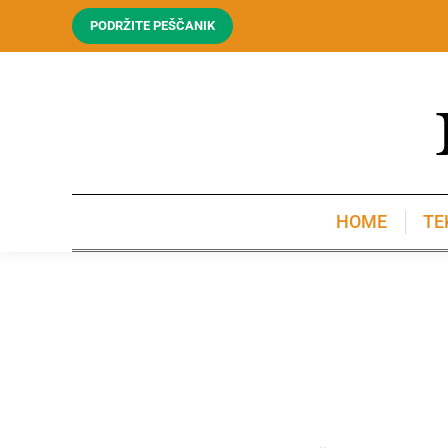
PODRŽITE PEŠČANIK
HOME
TE
HOME
TE