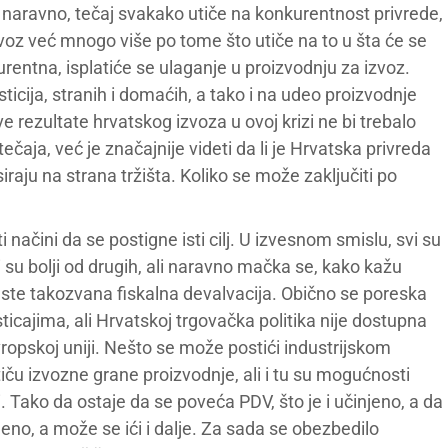
, naravno, tečaj svakako utiče na konkurentnost privrede,
oz već mnogo više po tome što utiče na to u šta će se
urentna, isplatiće se ulaganje u proizvodnju za izvoz.
sticija, stranih i domaćih, a tako i na udeo proizvodnje
e rezultate hrvatskog izvoza u ovoj krizi ne bi trebalo
ečaja, već je značajnije videti da li je Hrvatska privreda
iraju na strana tržišta. Koliko se može zaključiti po
i načini da se postigne isti cilj. U izvesnom smislu, svi su
i su bolji od drugih, ali naravno mačka se, kako kažu
este takozvana fiskalna devalvacija. Obično se poreska
cajima, ali Hrvatskoj trgovačka politika nije dostupna
vropskoj uniji. Nešto se može postići industrijskom
ču izvozne grane proizvodnje, ali i tu su mogućnosti
i. Tako da ostaje da se poveća PDV, što je i učinjeno, a da
jeno, a može se ići i dalje. Za sada se obezbedilo