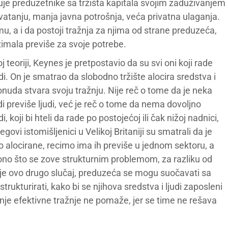
kuje preduzetnike sa tržišta kapitala svojim zaduživanjem
shvatanju, manja javna potrošnja, veća privatna ulaganja.
mu, a i da postoji tražnja za njima od strane preduzeća,
zimala previše za svoje potrebe.
teoriji, Keynes je pretpostavio da su svi oni koji rade
di. On je smatrao da slobodno tržište alocira sredstva i
nuda stvara svoju tražnju. Nije reč o tome da je neka
i previše ljudi, već je reč o tome da nema dovoljno
, koji bi hteli da rade po postojećoj ili čak nižoj nadnici,
govi istomišljenici u Velikoj Britaniji su smatrali da je
 alocirane, recimo ima ih previše u jednom sektoru, a
e ono što se zove strukturnim problemom, za razliku od
 je ovo drugo slučaj, preduzeća se mogu suočavati sa
trukturirati, kako bi se njihova sredstva i ljudi zaposleni
anje efektivne tražnje ne pomaže, jer se time ne rešava