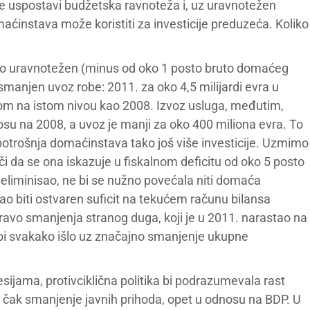
e uspostavi budžetska ravnoteža i, uz uravnotežen
aćinstava može koristiti za investicije preduzeća. Koliko
ično uravnotežen (minus od oko 1 posto bruto domaćeg
smanjen uvoz robe: 2011. za oko 4,5 milijardi evra u
nom na istom nivou kao 2008. Izvoz usluga, međutim,
osu na 2008, a uvoz je manji za oko 400 miliona evra. To
potrošnja domaćinstava tako još više investicije. Uzmimo
i da se ona iskazuje u fiskalnom deficitu od oko 5 posto
li eliminisao, ne bi se nužno povećala niti domaća
ao biti ostvaren suficit na tekućem računu bilansa
avo smanjenja stranog duga, koji je u 2011. narastao na
 bi svakako išlo uz značajno smanjenje ukupne
esijama, protivciklična politika bi podrazumevala rast
li čak smanjenje javnih prihoda, opet u odnosu na BDP. U