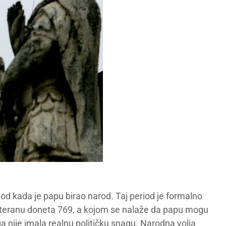
riod kada je papu birao narod. Taj period je formalno
Lateranu doneta 769, a kojom se nalaže da papu mogu
ga nije imala realnu političku snagu. Narodna volja