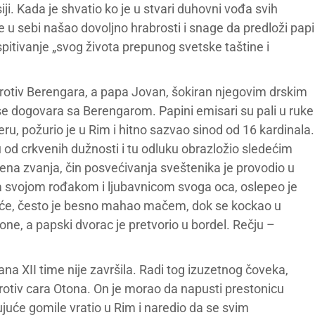
ji. Kada je shvatio ko je u stvari duhovni vođa svih
je u sebi našao dovoljno hrabrosti i snage da predloži papi
spitivanje „svog života prepunog svetske taštine i
rotiv Berengara, a papa Jovan, šokiran njegovim drskim
e dogovara sa Berengarom. Papini emisari su pali u ruke
ru, požurio je u Rim i hitno sazvao sinod od 16 kardinala.
d crkvenih dužnosti i tu odluku obrazložio sledećim
na zvanja, čin posvećivanja sveštenika je provodio u
 sa svojom rođakom i ljubavnicom svoga oca, oslepeo je
uće, često je besno mahao mačem, dok se kockao u
ne, a papski dvorac je pretvorio u bordel. Rečju –
na XII time nije završila. Radi tog izuzetnog čoveka,
otiv cara Otona. On je morao da napusti prestonicu
ujuće gomile vratio u Rim i naredio da se svim