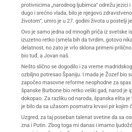
protivnicima „narodnog ljubimca“ odrežu jezici i
dugo i srećno vlada, bilo je njegovo zdravstve
životom“, umro je u 27. godini života u postelji 
Ovo je samo jedna od mnogih priča iz svetske isto
izuzetno retko (smela bih da tvrdim, gotovo ni
delatnost, no zato je vrlo sklona primeni prilič
bio tuđ, a Jovan naš.
Nešto slično se dogodilo i za vreme madridskog
ozbiljno potresao Španiju. I mada je Žozef bio sas
započeo masovne reforme neophodne za spas tad
španske Burbone bio retko veliki gad, narod je 
dokopao. Za razliku od naroda, španska elita je vr
je bilo da sa užasom posmatra krvavi pir kojim ć
Uzgred, za taj poseban talenat svetine da sa o
zna i Putin. Zbog toga mi danas i imamo ljudo