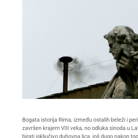
Bogata istorija Rima, između ostalih beleži i pe
završen krajem VIII veka, no odluka sinoda u 
birati isključivo duhovna lica, još dugo nakon to