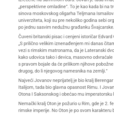
„perspektivne omladine“. To je kao kada bi na 
sinova moskovskog oligarha Teljmana Ismailov
univerziteta, koji su pre nekoliko godina sebi or
po jednu sasvim nedužnu građanku Švajcarske
Čuveni britanski pisac i cenjeni istoričar Edvar
„S prilično velikim iznenađenjem mi danas čita
vezi s rimskim matronama, da je Lateranski dvora
kako udovica tako i devica, masovno odvraćale
s pravom bojale da će prilikom njihove pobožne
drugog, do li njegovog namesnika na zemlji.“
Najveći Jovanov neprijatelj je bio kralj Berengar 
Italijom, tada bio glavna opasnost Rimu. I Jova
Otona I Saksonskog i obećao mu imperatorsku 
Nemački kralj Oton je požurio u Rim, gde je 2. 
rimske imperije. No Oton je po svom karakteru b