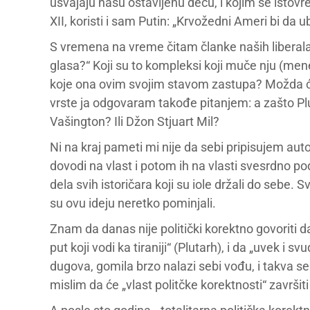
usvajaju našu ostavljenu decu, i kojim se istov
XII, koristi i sam Putin: „Krvožedni Ameri bi da u
S vremena na vreme čitam članke naših liberala 
glasa?“ Koji su to kompleksi koji muče nju (mene,
koje ona ovim svojim stavom zastupa? Možda će n
vrste ja odgovaram takođe pitanjem: a zašto Plu
Vašington? Ili Džon Stjuart Mil?
Ni na kraj pameti mi nije da sebi pripisujem auto
dovodi na vlast i potom ih na vlasti svesrdno pod
dela svih istoričara koji su iole držali do sebe. 
su ovu ideju neretko pominjali.
Znam da danas nije politički korektno govoriti
put koji vodi ka tiraniji“ (Plutarh), i da „uvek i
dugova, gomila brzo nalazi sebi vođu, i takva se 
mislim da će „vlast politčke korektnosti“ završiti