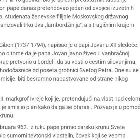
tron pape danas pretendovao jedan od dvojice izuzetnih
a, studenata ženevske filijale Moskovskog državnog
ganizovali trku dva „lambordžinija“, a s tragičnim krajem
.
d Gibon (1737-1794), napisao je o papi Jovanu XII sledeće:
mo o tome da je papa Jovan javno živeo u vanbračnoj
c pretvorio u bordel i da su vesti o čestim silovanjima,
 hodočasnice od poseta grobnici Svetog Petra. One su se
 misije, biti besramno napastvovane od strane nikog
II, markgrof Ivreje koji je, pretendujući na vlast nad celo
n je smislio plan kako da ga se otarasi. Pozvao je u pomo
krunu.
februara 962. iz ruku pape primio carsku krunu Svete
io sumorni tevtonski vlastelin, čovek koji se veoma