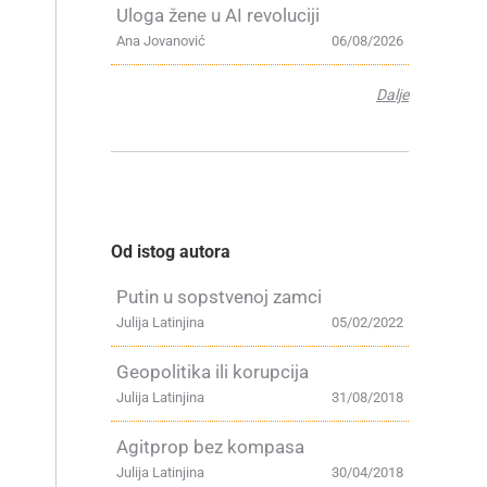
Uloga žene u AI revoluciji
Ana Jovanović
06/08/2026
Dalje
Od istog autora
Putin u sopstvenoj zamci
Julija Latinjina
05/02/2022
Geopolitika ili korupcija
Julija Latinjina
31/08/2018
Agitprop bez kompasa
Julija Latinjina
30/04/2018