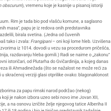
m obscurum
), vremenu koje je kasnije u pisanoj istoriji
vakuum. Rim je tada bio pod vlašću komune, a saglasno
ih masa“, papu je iz redova onih predstavnika
azdelili, birala svetina. (Jedna od čuvenih
aš tako i zvala:
Frangipani
– oni koji lome hleb. Uzvišena
izvorima iz 1014. dovodi u vezu sa procedurom pričešća,
nija, razdavanju hleba gomili.) Radi se naime o „zakonu“
ovni istoričari, od Plutarha do Gvičardinija, a kojeg danas
veza ili Ahmadinežada (što se nažalost ne može reći za
ji u skraćenoj verziji glasi otprilike ovako: blagonaklonost
 izborima za papu rimski narod podržao (nekog)
a koji je nakon izbora uzeo sebi novo ime Jovan XII,
, a na osnovu izričite želje njegovog tatice Alberiha II
 ili 18 godina i bio je tipičan predstavnik tadašnje