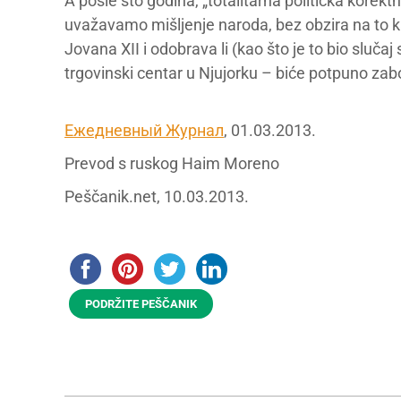
A posle sto godina, „totalitarna politička kor
uvažavamo mišljenje naroda, bez obzira na to ka
Jovana XII i odobrava li (kao što je to bio sluča
trgovinski centar u Njujorku – biće potpuno zab
Ежедневный Журнал
, 01.03.2013.
Prevod s ruskog Haim Moreno
Peščanik.net, 10.03.2013.
PODRŽITE PEŠČANIK