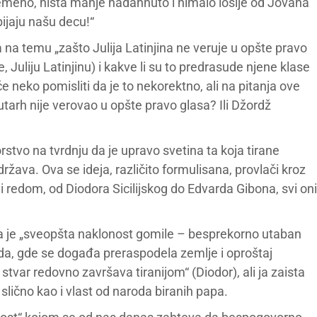
remeno, ništa manje nadahnuto i nimalo lošije od Jovana
bijaju našu decu!“
na temu „zašto Julija Latinjina ne veruje u opšte pravo
 Juliju Latinjinu) i kakve li su to predrasude njene klase
eko pomisliti da je to nekorektno, ali na pitanja ove
tarh nije verovao u opšte pravo glasa? Ili Džordž
rstvo na tvrdnju da je upravo svetina ta koja tirane
ržava. Ova se ideja, različito formulisana, provlači kroz
Svi redom, od Diodora Sicilijskog do Edvarda Gibona, svi oni
 da je „sveopšta naklonost gomile – besprekorno utaban
 svuda, gde se događa preraspodela zemlje i oproštaj
stvar redovno završava tiranijom“ (Diodor), ali ja zaista
 slično kao i vlast od naroda biranih papa.