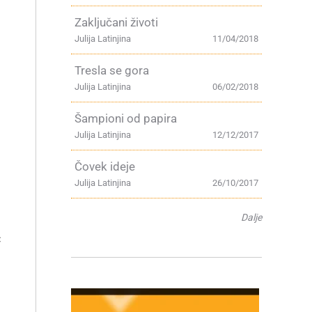
Zaključani životi
Julija Latinjina
11/04/2018
Tresla se gora
Julija Latinjina
06/02/2018
Šampioni od papira
Julija Latinjina
12/12/2017
Čovek ideje
Julija Latinjina
26/10/2017
Dalje
m
ć