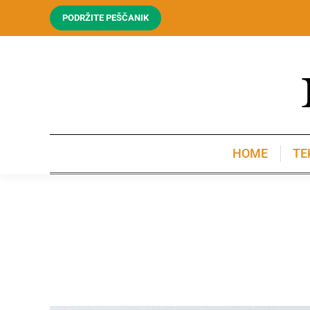
PODRŽITE PEŠČANIK
HOME
TE
HOME
TE