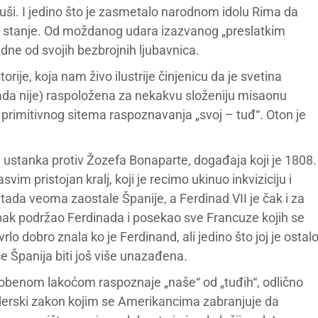
 uši. I jedino što je zasmetalo narodnom idolu Rima da
no stanje. Od moždanog udara izazvanog „preslatkim
jedne od svojih bezbrojnih ljubavnica.
rije, koja nam živo ilustrije činjenicu da je svetina
kada nije) raspoložena za nekakvu složeniju misaonu
no primitivnog sitema raspoznavanja „svoj – tuđ“. Oton je
 ustanka protiv Žozefa Bonaparte, događaja koji je 1808.
vim pristojan kralj, koji je recimo ukinuo inkviziciju i
a veoma zaostale Španije, a Ferdinad VII je čak i za
ipak podržao Ferdinada i posekao sve Francuze kojih se
lo dobro znala ko je Ferdinand, ali jedino što joj je ostal
e Španija biti još više unazađena.
sobenom lakoćom raspoznaje „naše“ od „tuđih“, odlično
žderski zakon kojim se Amerikancima zabranjuje da