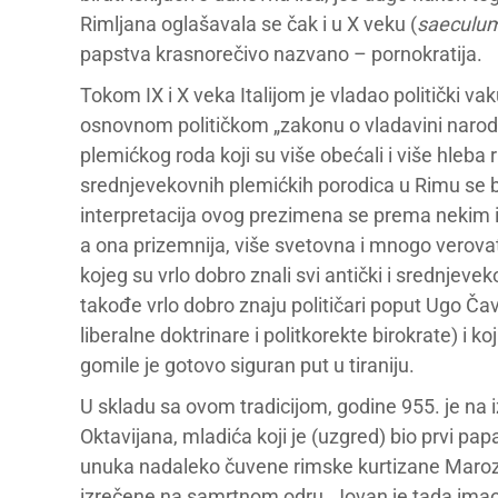
Rimljana oglašavala se čak i u X veku (
saeculu
papstva krasnorečivo nazvano – pornokratija.
Tokom IX i X veka Italijom je vladao politički 
osnovnom političkom „zakonu o vladavini narodn
plemićkog roda koji su više obećali i više hleba r
srednjevekovnih plemićkih porodica u Rimu se b
interpretacija ovog prezimena se prema nekim 
a ona prizemnija, više svetovna i mnogo verovat
kojeg su vrlo dobro znali svi antički i srednjevek
takođe vrlo dobro znaju političari poput Ugo Ča
liberalne doktrinare i politkorekte birokrate) i ko
gomile je gotovo siguran put u tiraniju.
U skladu sa ovom tradicijom, godine 955. je na
Oktavijana, mladića koji je (uzgred) bio prvi pap
unuka nadaleko čuvene rimske kurtizane Marozije
izrečene na samrtnom odru. Jovan je tada imao 17