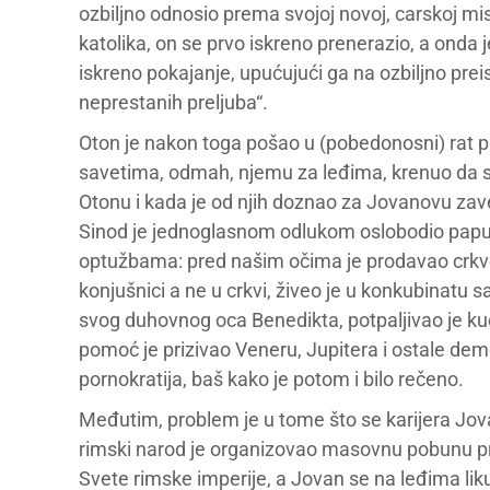
ozbiljno odnosio prema svojoj novoj, carskoj misi
katolika, on se prvo iskreno prenerazio, a onda 
iskreno pokajanje, upućujući ga na ozbiljno prei
neprestanih preljuba“.
Oton je nakon toga pošao u (pobedonosni) rat p
savetima, odmah, njemu za leđima, krenuo da s
Otonu i kada je od njih doznao za Jovanovu zave
Sinod je jednoglasnom odlukom oslobodio papu o
optužbama: pred našim očima je prodavao crkve
konjušnici a ne u crkvi, živeo je u konkubinatu
svog duhovnog oca Benedikta, potpaljivao je k
pomoć je prizivao Veneru, Jupitera i ostale demo
pornokratija, baš kako je potom i bilo rečeno.
Međutim, problem je u tome što se karijera Jova
rimski narod je organizovao masovnu pobunu pr
Svete rimske imperije, a Jovan se na leđima lik