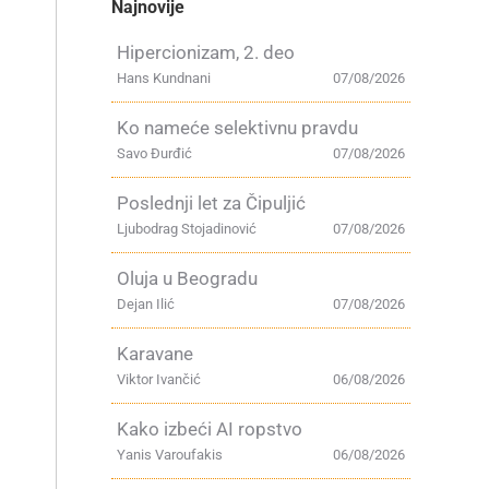
Najnovije
Hipercionizam, 2. deo
Hans Kundnani
07/08/2026
Ko nameće selektivnu pravdu
Savo Đurđić
07/08/2026
Poslednji let za Čipuljić
Ljubodrag Stojadinović
07/08/2026
Oluja u Beogradu
Dejan Ilić
07/08/2026
Karavane
Viktor Ivančić
06/08/2026
Kako izbeći AI ropstvo
Yanis Varoufakis
06/08/2026