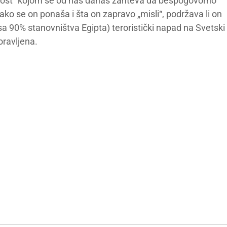
ektnost“ kojom se od nas danas zahteva da bespogovorno
ko se on ponaša i šta on zapravo „misli“, podržava li on
j sa 90% stanovništva Egipta) teroristički napad na Svetski
oravljena.