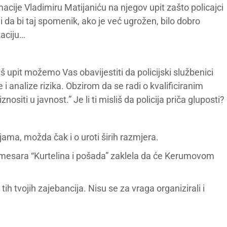
cije Vladimiru Matijaniću na njegov upit zašto policajci
ji da bi taj spomenik, ako je već ugrožen, bilo dobro
kaciju…
š upit možemo Vas obavijestiti da policijski službenici
 analize rizika. Obzirom da se radi o kvalificiranim
iti u javnost.” Je li ti misliš da policija priča gluposti?
jama, možda čak i o uroti širih razmjera.
 mesara “Kurtelina i pošada” zaklela da će Kerumovom
 tvojih zajebancija. Nisu se za vraga organizirali i