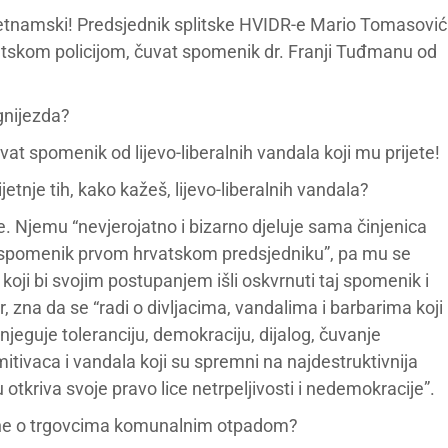
ijetnamski! Predsjednik splitske HVIDR-e Mario Tomasović
hrvatskom policijom, čuvat spomenik dr. Franji Tuđmanu od
 gnijezda?
t spomenik od lijevo-liberalnih vandala koji mu prijete!
jetnje tih, kako kažeš, lijevo-liberalnih vandala?
 Njemu “nevjerojatno i bizarno djeluje sama činjenica
ni spomenik prvom hrvatskom predsjedniku”, pa mu se
i koji bi svojim postupanjem išli oskvrnuti taj spomenik i
r, zna da se “radi o divljacima, vandalima i barbarima koji
 njeguje toleranciju, demokraciju, dijalog, čuvanje
mitivaca i vandala koji su spremni na najdestruktivnija
šu otkriva svoje pravo lice netrpeljivosti i nedemokracije”.
 a ne o trgovcima komunalnim otpadom?