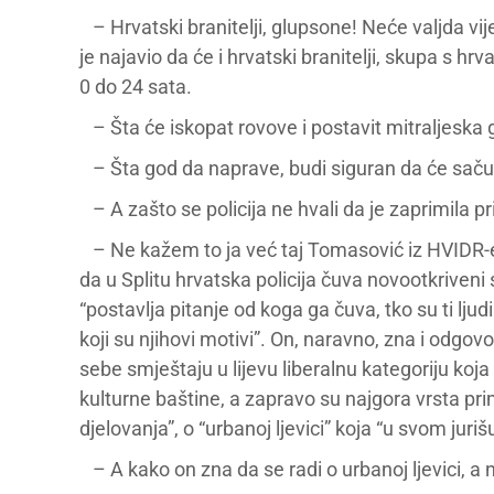
– Hrvatski branitelji, glupsone! Neće valjda v
je najavio da će i hrvatski branitelji, skupa s 
0 do 24 sata.
– Šta će iskopat rovove i postavit mitraljeska
– Šta god da naprave, budi siguran da će sačuva
– A zašto se policija ne hvali da je zaprimila pri
– Ne kažem to ja već taj Tomasović iz HVIDR-e.
da u Splitu hrvatska policija čuva novootkrive
“postavlja pitanje od koga ga čuva, tko su ti ljud
koji su njihovi motivi”. On, naravno, zna i odgovo
sebe smještaju u lijevu liberalnu kategoriju koja
kulturne baštine, a zapravo su najgora vrsta pri
djelovanja”, o “urbanoj ljevici” koja “u svom juri
– A kako on zna da se radi o urbanoj ljevici,