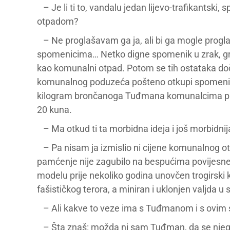
– Je li ti to, vandalu jedan lijevo-trafikantsk
otpadom?
– Ne proglašavam ga ja, ali bi ga mogle progla
spomenicima… Netko digne spomenik u zrak, gra
kao komunalni otpad. Potom se tih ostataka do
komunalnog poduzeća pošteno otkupi spomeničku
kilogram brončanoga Tuđmana komunalcima plati
20 kuna.
– Ma otkud ti ta morbidna ideja i još morbidni
– Pa nisam ja izmislio ni cijene komunalnog otp
pamćenje nije zagubilo na bespućima povijesne z
modelu prije nekoliko godina unovčen trogirski k
fašističkog terora, a miniran i uklonjen valjda 
– Ali kakve to veze ima s Tuđmanom i s ovim
– Šta znaš: možda ni sam Tuđman, da se njega p