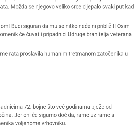
ata. Možda se njegovo veliko srce cijepalo svaki put kad
m! Budi siguran da mu se nitko neće ni približit! Osim
pomenik će čuvat i pripadnici Udruge branitelja veterana
ijeme rata proslavila humanim tretmanom zatočenika u
padnicima 72. bojne što već godinama bježe od
očina. Jer oni će sigurno doć da, rame uz rame s
menika voljenome vrhovniku.