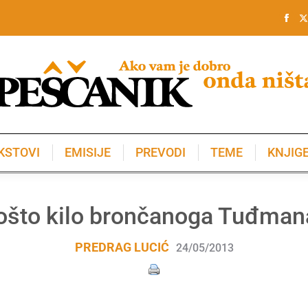
KSTOVI
EMISIJE
PREVODI
TEME
KNJIG
KSTOVI
EMISIJE
PREVODI
TEME
KNJIG
ošto kilo brončanoga Tuđman
PREDRAG LUCIĆ
24/05/2013