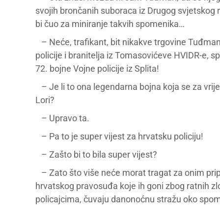
svojih brončanih suboraca iz Drugog svjetskog r
bi čuo za miniranje takvih spomenika…
– Neće, trafikant, bit nikakve trgovine Tuđmano
policije i branitelja iz Tomasovićeve HVIDR-e, s
72. bojne Vojne policije iz Splita!
– Je li to ona legendarna bojna koja se za vr
Lori?
– Upravo ta.
– Pa to je super vijest za hrvatsku policiju!
– Zašto bi to bila super vijest?
– Zato što više neće morat tragat za onim pri
hrvatskog pravosuđa koje ih goni zbog ratnih zl
policajcima, čuvaju danonoćnu stražu oko spo