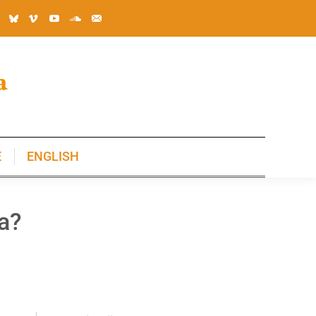
E
ENGLISH
E
ENGLISH
a?