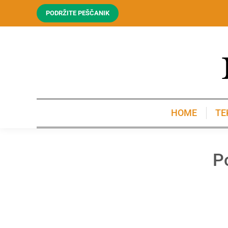
PODRŽITE PEŠČANIK
HOME
TE
HOME
TE
P