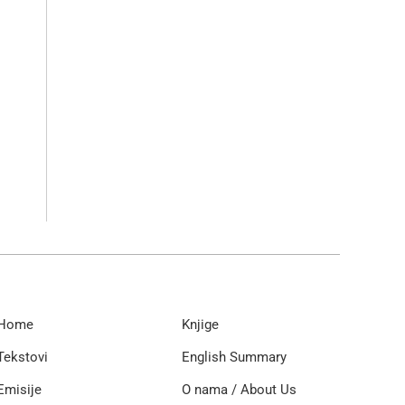
Home
Knjige
Tekstovi
English Summary
Emisije
O nama / About Us