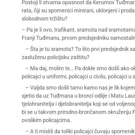
Postoji li stvarna opasnost da Kerumov Tuđman 
rata, čiji su spomenici minirani, uklonjeni i pr
slobodnom tržištu?
– Pa je li ovo, trafikant, sramota nad sramotam
Franji Tuđmanu, prvom predsjedniku samostaln
– Šta je tu sramota? To što prvi predsjednik s
zasluženu policijsku zaštitu?
– Ma daj, molim te… Pa dokle smo došli ako 
policajci u uniformi, policajci u civilu, policajci
– Valjda smo došli tamo kamo nas je lik kojemu
sjetio da uz Tuđmana u bronci odlije i Matu Lauš
tjelohranitelja i djelobranitelja koji se od volj
bi se u takvom prirodno-brončanom okruženju Fr
ovolikim policajcima.
– A ti misliš da toliki policajci čuvaju spomenik i