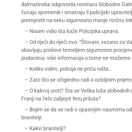
dalmatinska odgovorila novinaru Slobodne Dalma
čuvaju spomenik i smatraju li policijski upravitel
premjestit na neku sigurnosno manje rizičnu lo
– Nisam vidio šta kaže Policijska uprava.
– Od riječi do riječi ovo: “Štovani, vezano za Va
obavljaju poslove temeljem sigurnosne procjene i
podacima, više informacija o tome ne možemo iznos
– Koliko vidim, policija ne priča ništa…
– Zato što se očigledno radi o ozbiljnim prijetn
– O kakvoj uroti? Šta se Velika loža slobodnih
Franji na čelo zalijepit fetu pršuta?
– Bojim se da se radi o opasnijim naumima od tih
branitelji.
– Kakvi branitelji?