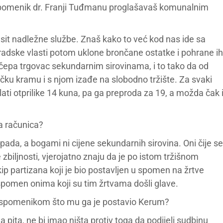
i, spomenik dr. Franji Tuđmanu proglašavaš komunalnim
sit nadležne službe. Znaš kako to već kod nas ide sa
dske vlasti potom uklone brončane ostatke i pohrane ih
čepa trgovac sekundarnim sirovinama, i to tako da od
 kramu i s njom izađe na slobodno tržište. Za svaki
 otprilike 14 kuna, pa ga preproda za 19, a možda čak 
ja računica?
ada, a bogami ni cijene sekundarnih sirovina. Oni čije se
biljnosti, vjerojatno znaju da je po istom tržišnom
ip partizana koji je bio postavljen u spomen na žrtve
u spomen onima koji su tim žrtvama došli glave.
 spomenikom što mu ga je postavio Kerum?
ita, ne bi imao ništa protiv toga da podijeli sudbinu