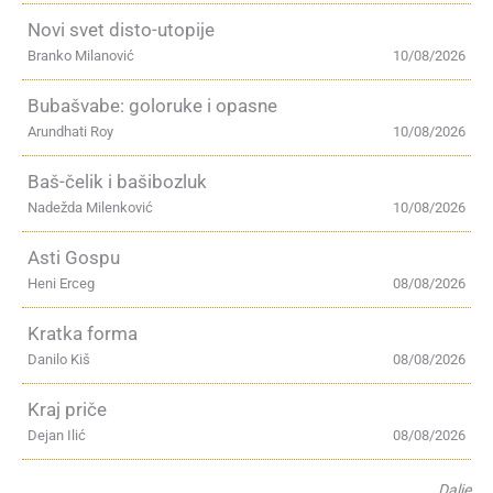
Novi svet disto-utopije
Branko Milanović
10/08/2026
Bubašvabe: goloruke i opasne
Arundhati Roy
10/08/2026
Baš-čelik i bašibozluk
Nadežda Milenković
10/08/2026
Asti Gospu
Heni Erceg
08/08/2026
Kratka forma
Danilo Kiš
08/08/2026
Kraj priče
Dejan Ilić
08/08/2026
Dalje