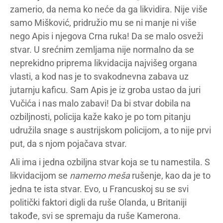
zamerio, da nema ko neće da ga likvidira. Nije više
samo Mišković, pridružio mu se ni manje ni više
nego Apis i njegova Crna ruka! Da se malo osveži
stvar. U srećnim zemljama nije normalno da se
neprekidno priprema likvidacija najvišeg organa
vlasti, a kod nas je to svakodnevna zabava uz
jutarnju kaficu. Sam Apis je iz groba ustao da juri
Vučića i nas malo zabavi! Da bi stvar dobila na
ozbiljnosti, policija kaže kako je po tom pitanju
udružila snage s austrijskom policijom, a to nije prvi
put, da s njom pojačava stvar.
Ali ima i jedna ozbiljna stvar koja se tu namestila. S
likvidacijom se
namerno meša
rušenje, kao da je to
jedna te ista stvar. Evo, u Francuskoj su se svi
politički faktori digli da ruše Olanda, u Britaniji
takođe, svi se spremaju da ruše Kamerona.