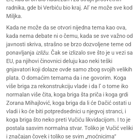
radnika, gde bi Verbiću bio kraj. Al’ ne može sve kod
Miljka.
Kada ne može da se otvori nijedna tema kao ova,
kada nema debate ni o čemu, kada se sve važno od
javnosti skriva, strašno se brzo dozvoljene teme od
ponavljanja
izližu
. Čak se izlizalo sve što je u vezi sa
EU, pa njihovi činovnici deluju kao neki teški
gnjavatori koji dolaze ovde samo zbog svojih velikih
plata. O domaćim temama da i ne govorim. Koga
više briga za rekonstrukciju vlade i da l’ o tome iko
normalan više čita, koga briga šta priča i koga grdi
Zorana Mihajlović, koga briga da li će Dačić ostati u
vladi i ko će biti potpredsednici u njegvoj stranci, i
koga briga što neko preti Vučiću likvidacijom. I to je
postala sasvim normalna stvar. Toliko je Vučić veliki
i značajan čovek i toliko se svim „moćnicima“