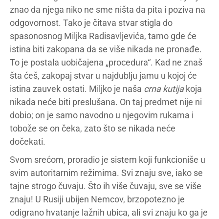
znao da njega niko ne sme ništa da pita i poziva na
odgovornost. Tako je čitava stvar stigla do
spasonosnog Miljka Radisavljevića, tamo gde će
istina biti zakopana da se više nikada ne pronađe.
To je postala uobičajena „procedura“. Kad ne znaš
šta ćeš, zakopaj stvar u najdublju jamu u kojoj će
istina zauvek ostati. Miljko je naša
crna kutija
koja
nikada neće biti preslušana. On taj predmet nije ni
dobio; on je samo navodno u njegovim rukama i
tobože se on čeka, zato što se nikada neće
dočekati.
Svom srećom, proradio je sistem koji funkcioniše u
svim autoritarnim režimima. Svi znaju sve, iako se
tajne strogo čuvaju. Što ih više čuvaju, sve se više
znaju! U Rusiji ubijen Nemcov, brzopotezno je
odigrano hvatanje lažnih ubica, ali svi znaju ko ga je