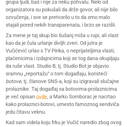
grupa ljudi, baš i nije za neku pohvalu. Neki od
organizatora su pokušali da drže govor, ali nije bilo
ozvučenja, i sve se pretvorilo u to da smo malo
stajali pored nekih transparenata, i brzo se razišli.
Za mene je taj skup bio šušanj miša u rupi, ali vlast
kao da je čula urlanje divljh zveri. Od jutra je
Vučićević urlao s TV Pinka, o neprijateljima vlasti,
plaćenicima i izdajnicima koji se tog dana okupljaju
da ruše vlast. Studio B, tj. Studio Bot je objavio
sramnu „reportažu“ o tom događaju, koristeći
botove
, tj. članove SNS-a, koji su izigravali slučajne
prolaznike. Taj događaj sa botovima-prolaznicima
je već opisan
ovde
, a Marko Somborac je nacrtao
kako prolaznici-botovi, umesto famoznog sendviča
jedu čitavu veknu.
Kad sam videla koju frku je Vučić naredio zbog ovog