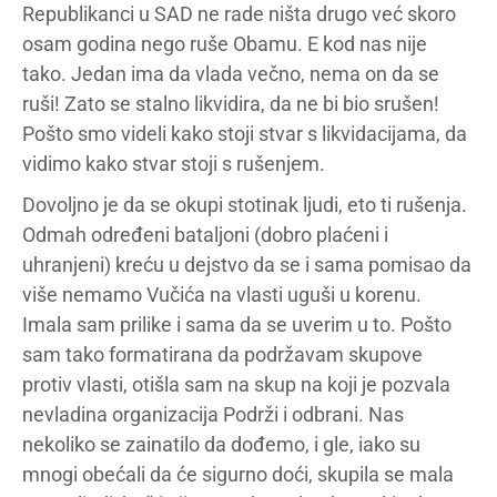
Republikanci u SAD ne rade ništa drugo već skoro
osam godina nego ruše Obamu. E kod nas nije
tako. Jedan ima da vlada večno, nema on da se
ruši! Zato se stalno likvidira, da ne bi bio srušen!
Pošto smo videli kako stoji stvar s likvidacijama, da
vidimo kako stvar stoji s rušenjem.
Dovoljno je da se okupi stotinak ljudi, eto ti rušenja.
Odmah određeni bataljoni (dobro plaćeni i
uhranjeni) kreću u dejstvo da se i sama pomisao da
više nemamo Vučića na vlasti uguši u korenu.
Imala sam prilike i sama da se uverim u to. Pošto
sam tako formatirana da podržavam skupove
protiv vlasti, otišla sam na skup na koji je pozvala
nevladina organizacija Podrži i odbrani. Nas
nekoliko se zainatilo da dođemo, i gle, iako su
mnogi obećali da će sigurno doći, skupila se mala