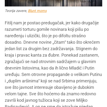
Teorija zavere,
Blunt moms
Fitilj nam je postao predugačak, jer kako drugačije
razumeti torturu gomile novinara koji pišu po
naređenju i ulizički, što je po difoltu strašno
dosadno. Dnevne novine „čitam“ tako što okrećem
jedan list za drugim bez zadržavanja. Stignem do
kraja i pravac kanta za đubre. Ponekad zastanem,
zgražajući se nad otrovnim sadržajem u glavnim
dnevnim listovima, kao da ih lično Mladić i Putin
uređuju. Sem otrovne propagande o velikom Putinu
i „duplim aršinima“ koji se nad Srbima primenjuju,
sve što javnost interesuje obavijeno je dubokim
velom tajne. Sve što hoćemo da znamo redovno
završi kod javnog tužioca koji se zove Miljko
Radisavljević. A on ne sme da istražuje nijedan