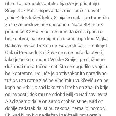
ubio. Taj paradoks autokratija sve je prisutniji u
Srbiji. Dok Putin uspeva da izmisli priču i uhvati
„ubice“ dok kažeš keks, Srbija je mala i po tome što
za takve poslove nije sposobna. Naša BIA je tek
praunuče KGB-a. Vlast ne ume da izmisli priču o
helikopteru, pa je emigrirala u crnu rupu kod Miljka
Radisavljevića. Dok on ne
istraži
slučaj, ni mukajet.
Čak ni Predsednik države ne sme usta da otvori,
iako je on komandant Vojske Srbije i po službenoj
dužnosti mora tačno znati šta se dogodilo s vojnim
helikopterom. Do juče je protivzakonito naređivao
tužiocu za ratne zločine Vladimiru Vukčeviću da ne
kopa po Srbiji, a sad iako zna i treba da zna, to krije
od javnosti, dok mu ne odobri Miljko Radisavljević!
A svi znamo da je on samo grobar istine. Kad on
dobije zadatak da istinu zakopa, nema joj pomoći.
Eh, kad bi on bio nadležan i za štrajk prosvetnih