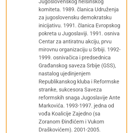
Jugoslovenskog helsinškog
komiteta. 1989. članica Udruženja
za jugoslovensku demokratsku
inicijativu. 1991. članica Evropskog
pokreta u Jugoslaviji. 1991. osniva
Centar za antiratnu akciju, prvu
mirovnu organizaciju u Srbiji. 1992-
1999. osnivačica i predsednica
Građanskog saveza Srbije (GSS),
nastalog ujedinjenjem
Republikanskog kluba i Reformske
stranke, sukcesora Saveza
reformskih snaga Jugoslavije Ante
Markovića. 1993-1997. jedna od
vođa Koalicije Zajedno (sa
Zoranom Đinđićem i Vukom
Draškovićem). 2001-2005.