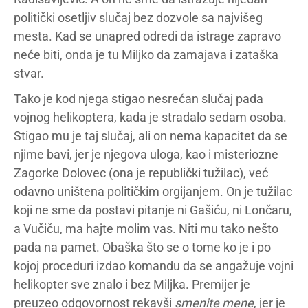
politički osetljiv slučaj bez dozvole sa najvišeg
mesta. Kad se unapred odredi da istrage zapravo
neće biti, onda je tu Miljko da zamajava i zataška
stvar.
Tako je kod njega stigao nesrećan slučaj pada
vojnog helikoptera, kada je stradalo sedam osoba.
Stigao mu je taj slučaj, ali on nema kapacitet da se
njime bavi, jer je njegova uloga, kao i misteriozne
Zagorke Dolovec (ona je republički tužilac), već
odavno uništena političkim orgijanjem. On je tužilac
koji ne sme da postavi pitanje ni Gašiću, ni Lončaru,
a Vučiču, ma hajte molim vas. Niti mu tako nešto
pada na pamet. Obaška što se o tome ko je i po
kojoj proceduri izdao komandu da se angažuje vojni
helikopter sve znalo i bez Miljka. Premijer je
preuzeo odgovornost rekavši
smenite mene
, jer je