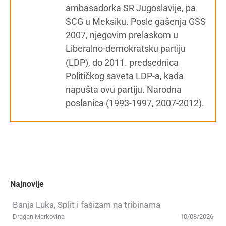
ambasadorka SR Jugoslavije, pa
SCG u Meksiku. Posle gašenja GSS
2007, njegovim prelaskom u
Liberalno-demokratsku partiju
(LDP), do 2011. predsednica
Političkog saveta LDP-a, kada
napušta ovu partiju. Narodna
poslanica (1993-1997, 2007-2012).
Najnovije
Banja Luka, Split i fašizam na tribinama
Dragan Markovina
10/08/2026