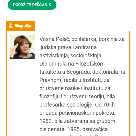
PODRŽITE PEŠČANIK
Biografija
Vesna Pešić, političarka, borkinja za
ljudska prava i antiratna
aktivistkinja, sociološkinja.
Diplomirala na Filozofskom
fakultetu u Beogradu, doktorirala na
Pravnom, radila u Institutu za
društvene nauke i Institutu za
filozofiju i društvenu teoriju, bila
profesorka sociologije. Od 70-ih
pripada peticionaškom pokretu,
1982. bila zatvarana sa grupom
disidenata. 1985. osnivačica