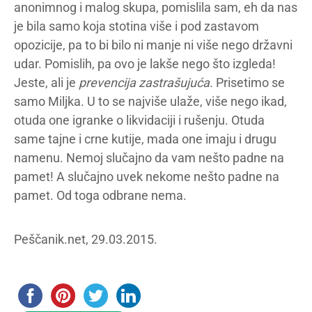
anonimnog i malog skupa, pomislila sam, eh da nas
je bila samo koja stotina više i pod zastavom
opozicije, pa to bi bilo ni manje ni više nego državni
udar. Pomislih, pa ovo je lakše nego što izgleda!
Jeste, ali je
prevencija zastrašujuća
. Prisetimo se
samo Miljka. U to se najviše ulaže, više nego ikad,
otuda one igranke o likvidaciji i rušenju. Otuda
same tajne i crne kutije, mada one imaju i drugu
namenu. Nemoj slučajno da vam nešto padne na
pamet! A slučajno uvek nekome nešto padne na
pamet. Od toga odbrane nema.
Peščanik.net, 29.03.2015.