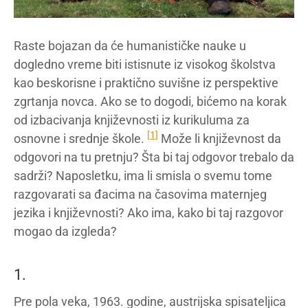
Raste bojazan da će humanističke nauke u
dogledno vreme biti istisnute iz visokog školstva
kao beskorisne i praktično suvišne iz perspektive
zgrtanja novca. Ako se to dogodi, bićemo na korak
od izbacivanja književnosti iz kurikuluma za
[1]
osnovne i srednje škole.
Može li književnost da
odgovori na tu pretnju? Šta bi taj odgovor trebalo da
sadrži? Naposletku, ima li smisla o svemu tome
razgovarati sa đacima na časovima maternjeg
jezika i književnosti? Ako ima, kako bi taj razgovor
mogao da izgleda?
1.
Pre pola veka, 1963. godine, austrijska spisateljica