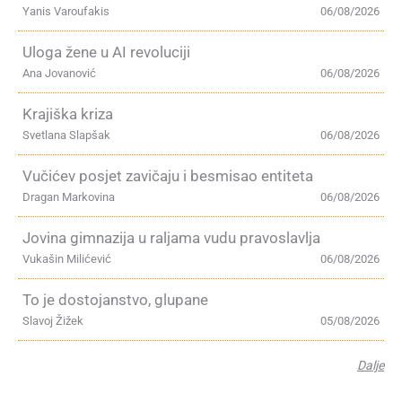
Yanis Varoufakis
06/08/2026
Uloga žene u AI revoluciji
Ana Jovanović
06/08/2026
Krajiška kriza
Svetlana Slapšak
06/08/2026
Vučićev posjet zavičaju i besmisao entiteta
Dragan Markovina
06/08/2026
Jovina gimnazija u raljama vudu pravoslavlja
Vukašin Milićević
06/08/2026
To je dostojanstvo, glupane
Slavoj Žižek
05/08/2026
Dalje