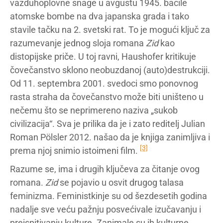
vazduhoplovne snage u avgustu 1945. bacile
atomske bombe na dva japanska grada i tako
stavile tačku na 2. svetski rat. To je mogući ključ za
razumevanje jednog sloja romana
Zid
kao
distopijske priče. U toj ravni, Haushofer kritikuje
čovečanstvo sklono neobuzdanoj (auto)destrukciji.
Od 11. septembra 2001. svedoci smo ponovnog
rasta straha da čovečanstvo može biti uništeno u
nečemu što se neprimereno naziva „sukob
civilizacija“. Sva je prilika da je i zato reditelj Julian
Roman Pölsler 2012. našao da je knjiga zanimljiva i
[3]
prema njoj snimio istoimeni film.
Razume se, ima i drugih ključeva za čitanje ovog
romana.
Zid
se pojavio u osvit drugog talasa
feminizma. Feministkinje su od šezdesetih godina
nadalje sve veću pažnju posvećivale izučavanju i
preispitivanju kulture. Zanimale su ih kulturne