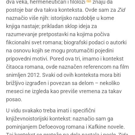
[6]
dva veka, hermeneutičari i filolozi
znaju da
postoje bar dva takva konteksta. Ovde sam za
Zid
naznačio više njih: istorijsko razdoblje u kome
knjiga nastaje; prikladan sklop ideja za
razumevanje pretpostavki na kojima počiva
fikcionalni svet romana; biografski podaci o autorki
na osnovu kojih se mogu protumačiti pojedini
pripovedni motivi. Pored ova tri, imamo i kontekst
čitaoca romana, ovde naznačen referencom na film
snimljen 2012. Svaki od ovih konteksta mora biti
brižljivo izgrađen i povezan sa delom – nekoliko
meseci ne izgleda kao previše vremena za takav
posao.
U vidu svakako treba imati i specifični
književnoistorijski kontekst: naznačio sam ga
pominjanjem Defoeovog romana i Kafkine novele.
Taj kontekst se proteže na dela nastala i posle
Zida
,