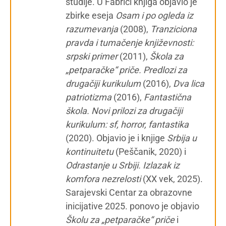
studije. U Fabrici knjiga objavio je
zbirke eseja
Osam i po ogleda iz
razumevanja
(2008),
Tranziciona
pravda i tumačenje književnosti:
srpski primer
(2011),
Škola za
„petparačke“ priče. Predlozi za
drugačiji kurikulum
(2016),
Dva lica
patriotizma
(2016),
Fantastična
škola. Novi prilozi za drugačiji
kurikulum: sf, horror, fantastika
(2020). Objavio je i knjige
Srbija u
kontinuitetu
(Peščanik, 2020) i
Odrastanje u Srbiji. Izlazak iz
komfora nezrelosti
(XX vek, 2025).
Sarajevski Centar za obrazovne
inicijative 2025. ponovo je objavio
Školu za „petparačke“ priče
i