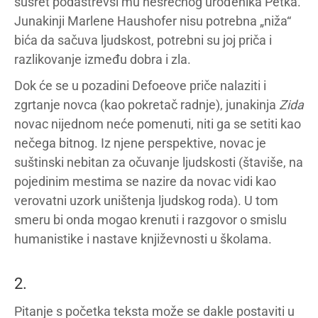
susret podastrevši mu nesrećnog urođenika Petka.
Junakinji Marlene Haushofer nisu potrebna „niža“
bića da sačuva ljudskost, potrebni su joj priča i
razlikovanje između dobra i zla.
Dok će se u pozadini Defoeove priče nalaziti i
zgrtanje novca (kao pokretač radnje), junakinja
Zida
novac nijednom neće pomenuti, niti ga se setiti kao
nečega bitnog. Iz njene perspektive, novac je
suštinski nebitan za očuvanje ljudskosti (štaviše, na
pojedinim mestima se nazire da novac vidi kao
verovatni uzork uništenja ljudskog roda). U tom
smeru bi onda mogao krenuti i razgovor o smislu
humanistike i nastave književnosti u školama.
2.
Pitanje s početka teksta može se dakle postaviti u