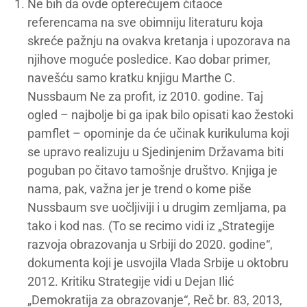
Ne bih da ovde opterećujem čitaoce
referencama na sve obimniju literaturu koja
skreće pažnju na ovakva kretanja i upozorava na
njihove moguće posledice. Kao dobar primer,
navešću samo kratku knjigu Marthe C.
Nussbaum Ne za profit, iz 2010. godine. Taj
ogled – najbolje bi ga ipak bilo opisati kao žestoki
pamflet – opominje da će učinak kurikuluma koji
se upravo realizuju u Sjedinjenim Državama biti
poguban po čitavo tamošnje društvo. Knjiga je
nama, pak, važna jer je trend o kome piše
Nussbaum sve uočljiviji i u drugim zemljama, pa
tako i kod nas. (To se recimo vidi iz „Strategije
razvoja obrazovanja u Srbiji do 2020. godine“,
dokumenta koji je usvojila Vlada Srbije u oktobru
2012. Kritiku Strategije vidi u Dejan Ilić
„Demokratija za obrazovanje“, Reč br. 83, 2013,