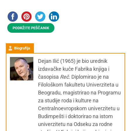
PODRŽITE PEŠČANIK
Biografija
Dejan Ilić (1965) je bio urednik
izdavačke kuće Fabrika knjiga i
časopisa
Reč
. Diplomirao je na
Filološkom fakultetu Univerziteta u
Beogradu, magistrirao na Programu
za studije roda i kulture na
Centralnoevropskom univerzitetu u
Budimpešti i doktorirao na istom
univerzitetu na Odseku za rodne