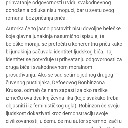
prihvatanje odgovornosti u vidu svakodnevnog
donošenja odluka nisu mogući, bar u svetu ovog
romana, bez pričanja priča.
Autorka će to jasno postaviti: nisu dovoljne beleške
koje glavna junakinja nasumično ispisuje; te
beleške moraju se pretočiti u koherentnu priču kako
bi junakinja sačuvala identitet ljudskog bića. Taj
identitet se potvrđuje u prihvatanju odgovornosti za
druga bića i svakodnevnom moralnom
prosuđivanju. Ako se sad setimo jednog drugog
čuvenog pustinjaka, Defoeovog Ronbinzona
Krusoa, odmah će nam zapasti za oko razlike
između ova dva književna lika (koje svakako treba
objasniti i iz feminističkog ugla). Robinzon će svoju
ljudskost dokazivati kroz demonstraciju svoje
civilizovanosti, u čemu će mu autor spremno izaći u