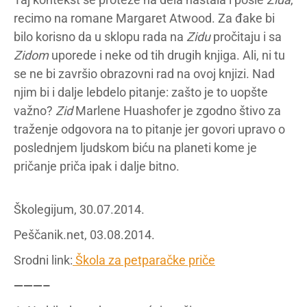
recimo na romane Margaret Atwood. Za đake bi
bilo korisno da u sklopu rada na
Zidu
pročitaju i sa
Zidom
uporede i neke od tih drugih knjiga. Ali, ni tu
se ne bi završio obrazovni rad na ovoj knjizi. Nad
njim bi i dalje lebdelo pitanje: zašto je to uopšte
važno?
Zid
Marlene Huashofer je zgodno štivo za
traženje odgovora na to pitanje jer govori upravo o
poslednjem ljudskom biću na planeti kome je
pričanje priča ipak i dalje bitno.
Školegijum, 30.07.2014.
Peščanik.net, 03.08.2014.
Srodni link:
Škola za petparačke priče
———–