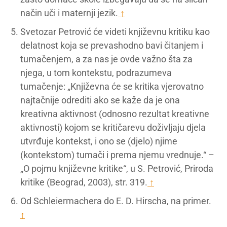
način uči i maternji jezik.
↑
Svetozar Petrović će videti književnu kritiku kao
delatnost koja se prevashodno bavi čitanjem i
tumačenjem, a za nas je ovde važno šta za
njega, u tom kontekstu, podrazumeva
tumačenje: „Književna će se kritika vjerovatno
najtačnije odrediti ako se kaže da je ona
kreativna aktivnost (odnosno rezultat kreativne
aktivnosti) kojom se kritičarevu doživljaju djela
utvrđuje kontekst, i ono se (djelo) njime
(kontekstom) tumači i prema njemu vrednuje.“ –
„O pojmu književne kritike“, u S. Petrović, Priroda
kritike (Beograd, 2003), str. 319.
↑
Od Schleiermachera do E. D. Hirscha, na primer.
↑