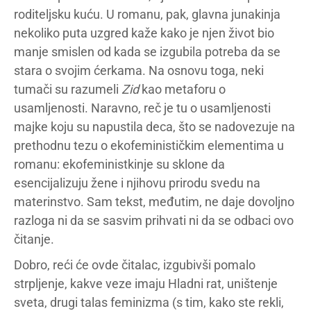
roditeljsku kuću. U romanu, pak, glavna junakinja
nekoliko puta uzgred kaže kako je njen život bio
manje smislen od kada se izgubila potreba da se
stara o svojim ćerkama. Na osnovu toga, neki
tumači su razumeli
Zid
kao metaforu o
usamljenosti. Naravno, reč je tu o usamljenosti
majke koju su napustila deca, što se nadovezuje na
prethodnu tezu o ekofeminističkim elementima u
romanu: ekofeministkinje su sklone da
esencijalizuju žene i njihovu prirodu svedu na
materinstvo. Sam tekst, međutim, ne daje dovoljno
razloga ni da se sasvim prihvati ni da se odbaci ovo
čitanje.
Dobro, reći će ovde čitalac, izgubivši pomalo
strpljenje, kakve veze imaju Hladni rat, uništenje
sveta, drugi talas feminizma (s tim, kako ste rekli,