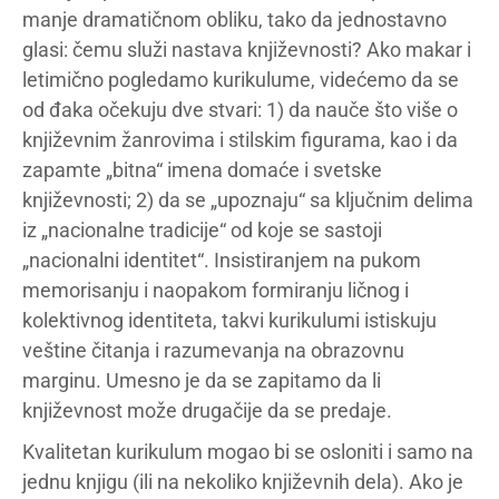
manje dramatičnom obliku, tako da jednostavno
glasi: čemu služi nastava književnosti? Ako makar i
letimično pogledamo kurikulume, videćemo da se
od đaka očekuju dve stvari: 1) da nauče što više o
književnim žanrovima i stilskim figurama, kao i da
zapamte „bitna“ imena domaće i svetske
književnosti; 2) da se „upoznaju“ sa ključnim delima
iz „nacionalne tradicije“ od koje se sastoji
„nacionalni identitet“. Insistiranjem na pukom
memorisanju i naopakom formiranju ličnog i
kolektivnog identiteta, takvi kurikulumi istiskuju
veštine čitanja i razumevanja na obrazovnu
marginu. Umesno je da se zapitamo da li
književnost može drugačije da se predaje.
Kvalitetan kurikulum mogao bi se osloniti i samo na
jednu knjigu (ili na nekoliko književnih dela). Ako je