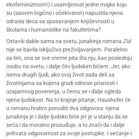
ekofeminizmom!) i usamljenost jedne majke koju
su (sasvim logično i očekivano!) napustila njena
odrasla deca sa spasavanjem književnosti u
školama i humanistike na fakultetima?
Ostavši dakle sama na svetu, junakinja romana
Zid
nije se bavila isključivo preživljavanjem. Paralelno
sa tim, ona se sve vreme pita šta nju, kao poslednju
osobu na svetu, i dalje čini ljudskim bićem. Jer, ako
nema drugih ljudi, ako svoj život sada deli sa
životinjama sa kojima gradi odnose prisnosti i
uzajamnog poverenja, u čemu se i dalje ogleda
njena ljudskost. Na to krajnje pitanje, Haushofer će
u romanu hrabro ponuditi dva odgovora: njena
junakinja je i dalje ljudsko biće jer je u stanju da se
seća i da moralno prosuđuje, a to znači da i dalje
prihvata odgovornost za svoje postupke. I sećanje i