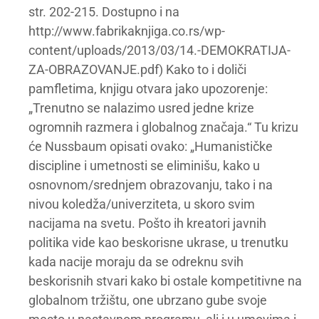
str. 202-215. Dostupno i na
http://www.fabrikaknjiga.co.rs/wp-
content/uploads/2013/03/14.-DEMOKRATIJA-
ZA-OBRAZOVANJE.pdf) Kako to i doliči
pamfletima, knjigu otvara jako upozorenje:
„Trenutno se nalazimo usred jedne krize
ogromnih razmera i globalnog značaja.“ Tu krizu
će Nussbaum opisati ovako: „Humanističke
discipline i umetnosti se eliminišu, kako u
osnovnom/srednjem obrazovanju, tako i na
nivou koledža/univerziteta, u skoro svim
nacijama na svetu. Pošto ih kreatori javnih
politika vide kao beskorisne ukrase, u trenutku
kada nacije moraju da se odreknu svih
beskorisnih stvari kako bi ostale kompetitivne na
globalnom tržištu, one ubrzano gube svoje