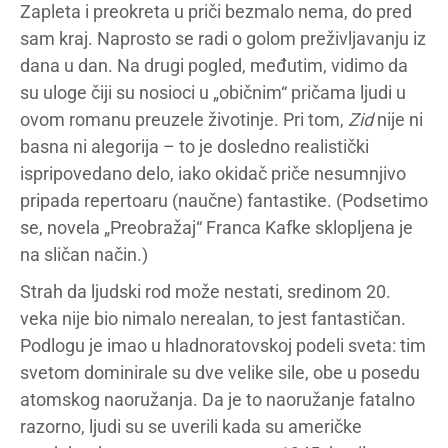
Zapleta i preokreta u priči bezmalo nema, do pred
sam kraj. Naprosto se radi o golom preživljavanju iz
dana u dan. Na drugi pogled, međutim, vidimo da
su uloge čiji su nosioci u „običnim“ pričama ljudi u
ovom romanu preuzele životinje. Pri tom,
Zid
nije ni
basna ni alegorija – to je dosledno realistički
ispripovedano delo, iako okidač priče nesumnjivo
pripada repertoaru (naučne) fantastike. (Podsetimo
se, novela „Preobražaj“ Franca Kafke sklopljena je
na sličan način.)
Strah da ljudski rod može nestati, sredinom 20.
veka nije bio nimalo nerealan, to jest fantastičan.
Podlogu je imao u hladnoratovskoj podeli sveta: tim
svetom dominirale su dve velike sile, obe u posedu
atomskog naoružanja. Da je to naoružanje fatalno
razorno, ljudi su se uverili kada su američke