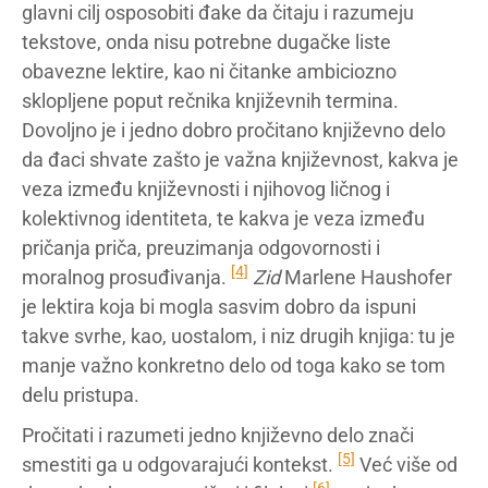
glavni cilj osposobiti đake da čitaju i razumeju
tekstove, onda nisu potrebne dugačke liste
obavezne lektire, kao ni čitanke ambiciozno
sklopljene poput rečnika književnih termina.
Dovoljno je i jedno dobro pročitano književno delo
da đaci shvate zašto je važna književnost, kakva je
veza između književnosti i njihovog ličnog i
kolektivnog identiteta, te kakva je veza između
pričanja priča, preuzimanja odgovornosti i
[4]
moralnog prosuđivanja.
Zid
Marlene Haushofer
je lektira koja bi mogla sasvim dobro da ispuni
takve svrhe, kao, uostalom, i niz drugih knjiga: tu je
manje važno konkretno delo od toga kako se tom
delu pristupa.
Pročitati i razumeti jedno književno delo znači
[5]
smestiti ga u odgovarajući kontekst.
Već više od