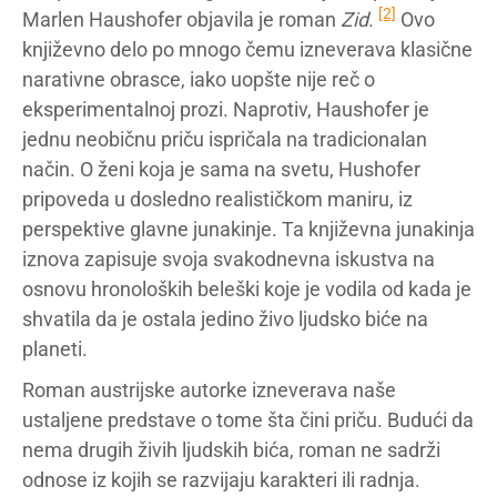
[2]
Marlen Haushofer objavila je roman
Zid
.
Ovo
književno delo po mnogo čemu izneverava klasične
narativne obrasce, iako uopšte nije reč o
eksperimentalnoj prozi. Naprotiv, Haushofer je
jednu neobičnu priču ispričala na tradicionalan
način. O ženi koja je sama na svetu, Hushofer
pripoveda u dosledno realističkom maniru, iz
perspektive glavne junakinje. Ta književna junakinja
iznova zapisuje svoja svakodnevna iskustva na
osnovu hronoloških beleški koje je vodila od kada je
shvatila da je ostala jedino živo ljudsko biće na
planeti.
Roman austrijske autorke izneverava naše
ustaljene predstave o tome šta čini priču. Budući da
nema drugih živih ljudskih bića, roman ne sadrži
odnose iz kojih se razvijaju karakteri ili radnja.