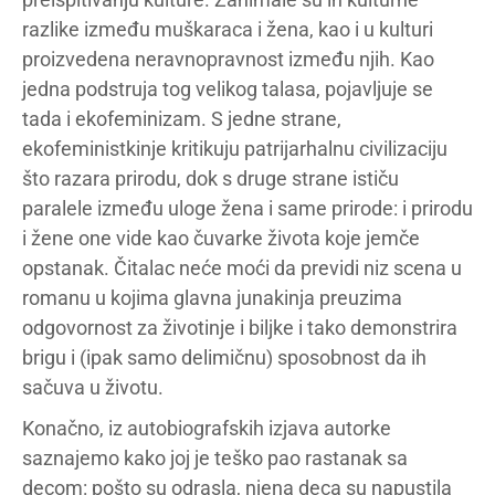
razlike između muškaraca i žena, kao i u kulturi
proizvedena neravnopravnost između njih. Kao
jedna podstruja tog velikog talasa, pojavljuje se
tada i ekofeminizam. S jedne strane,
ekofeministkinje kritikuju patrijarhalnu civilizaciju
što razara prirodu, dok s druge strane ističu
paralele između uloge žena i same prirode: i prirodu
i žene one vide kao čuvarke života koje jemče
opstanak. Čitalac neće moći da previdi niz scena u
romanu u kojima glavna junakinja preuzima
odgovornost za životinje i biljke i tako demonstrira
brigu i (ipak samo delimičnu) sposobnost da ih
sačuva u životu.
Konačno, iz autobiografskih izjava autorke
saznajemo kako joj je teško pao rastanak sa
decom: pošto su odrasla, njena deca su napustila