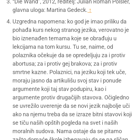
“Die Wand”, 2012, reditelj: Julian Roman Pölsler,
glavna uloga: Martina Gedeck.
↑
Uzgredna napomena: ko god je imao priliku da
pohađa kurs nekog stranog jezika, verovatno je
bio iznenađen temama koje se obrađuju u
lekcijama na tom kursu. Tu se, naime, od
polaznika očekuje da se opredeljuju za i protiv
abortusa; za i protiv gej brakova; za i protiv
smrtne kazne. Polaznici, na jeziku koji tek uče,
moraju jasno da artikulišu svoj stav i ponude
argumente koji taj stav podupiru, kao i
argumente protiv drugačijih stavova. Očigledno
se uvrežilo uverenje da se novi jezik najbolje uči
ako na njemu treba da se izraze bitni stavovi koji
se tiču naših opštih pogleda na svet i naših
moralnih sudova. Nama ostaje da se pitamo
zašto domaće škole izbegavaju da se na sličan