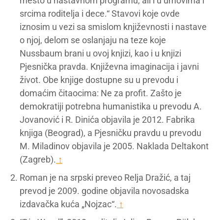
mesto u nastavnom programu, ali i u umovima i
srcima roditelja i dece.“ Stavovi koje ovde
iznosim u vezi sa smislom književnosti i nastave
o njoj, delom se oslanjaju na teze koje
Nussbaum brani u ovoj knjizi, kao i u knjizi
Pjesnička pravda. Književna imaginacija i javni
život. Obe knjige dostupne su u prevodu i
domaćim čitaocima: Ne za profit. Zašto je
demokratiji potrebna humanistika u prevodu A.
Jovanović i R. Dinića objavila je 2012. Fabrika
knjiga (Beograd), a Pjesničku pravdu u prevodu
M. Miladinov objavila je 2005. Naklada Deltakont
(Zagreb).
↑
Roman je na srpski preveo Relja Dražić, a taj
prevod je 2009. godine objavila novosadska
izdavačka kuća „Nojzac“.
↑