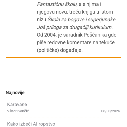
Fantastičnu školu
, a s njima i
njegovu novu, treću knjigu u istom
nizu
Škola za bogove i superjunake.
Još priloga za drugačiji kurikulum
.
Od 2004. je saradnik Peščanika gde
piše redovne komentare na tekuće
(političke) događaje.
Najnovije
Karavane
Viktor Ivančić
06/08/2026
Kako izbeći AI ropstvo