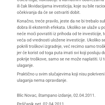
ili čak likvidacijama investicija, koje su bile ra
očekivanja da će se ostvariti dobit.
Konačno, treće pravilo, jeste da ne bi trebalo 
dobra ili eksternih efekata. Ukoliko se ulaže u p
neće moći povratiti iz prihoda od te investicije, t
veća od vrednosti uložene investicije. Ukoliko s
pokrili troškovi izgradnje, već recimo samo troš
jer će korist od toga puta imati svi koji posluju d
pokrije troškove, samo se ne može naplatiti. U 
ulaganje.
Praktično u svim slučajevima koji nisu pokriven
ulaganja nema opravdanje.
Blic Novac, štampano izdanje, 02.04.2011.
Peščanik.net, 02.04.2011.