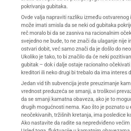
pokrivanja gubitaka.
Ovde valja napraviti razliku između ostvarenog i 
može imati smisla da se neki od gubitaka pokriju 
reč moralo bi da se zasniva na racionalnim oček
svejedno ne bude, to ne znači da ulaganje nije 
ostvari dobit, već samo znači da je došlo do ne
Ukoliko je tako, to bi značilo da će neki poziti
gubitak – dok i dalje ostaje racionalno očekivati d
kreditori ili neko drugi bi trebalo da ima intere
Jedan vid tih subvencija jeste preuzimanje ka
vrednost preduzeća se smanji, a troškovi preva
da se smanji kamatna obaveza, ako je to moguće,
drugih mogućnosti nema. Kao što je poznato u ek
neočekivanih, tržišnih kretanja, ima posledice 
Ako nastavite da radite sa nepredviđeno većim 
Usled toga, fluktuacije u kamatnim obavezama i