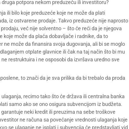
ka druga potpora nekom preduzeću ili investitoru?
ja ili bilo koje preduzeće koje ne može da plati
rada, iz ostvarene prodaje. Takvo preduzeće nije naprosto
prodaju, već nije solventno – što će reći da je njegova
koje može da plaća dobavljače i radnike, da to
r ne može da finansira svoja dugovanja, ali bi se moglo
laganjem otplate glavnice ili čak na taj način što bi mu
e ne restruktuira i ne osposobi da izvršava uredno sve
slene, to znači da je sva prilika da bi trebalo da proda
i ulaganja, recimo tako što će država ili centralna banka
splati samo ako se ono osigura subvencijom iz budžeta.
 garantuje neki kredit ili preuzima na sebe troškove
 investitor ne računa sa povećanje vrednosti ulaganja koje
akvo se ulaganje ne isplati i subvencija će predstavljati vid