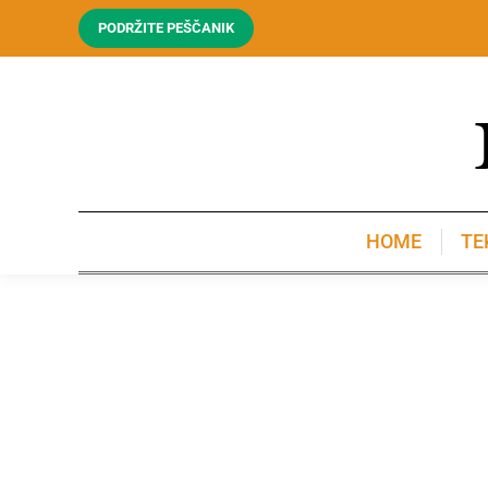
PODRŽITE PEŠČANIK
HOME
TE
HOME
TE