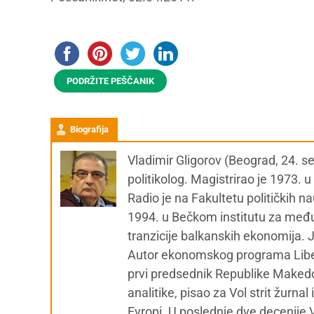
PODRŽITE PEŠČANIK
Biografija
Vladimir Gligorov (Beograd, 24. 
politikolog. Magistrirao je 1973. 
Radio je na Fakultetu političkih 
1994. u Bečkom institutu za među
tranzicije balkanskih ekonomija.
Autor ekonomskog programa Liber
prvi predsednik Republike Makedoni
analitike, pisao za Vol strit žurn
Evropi. U poslednje dve decenije 