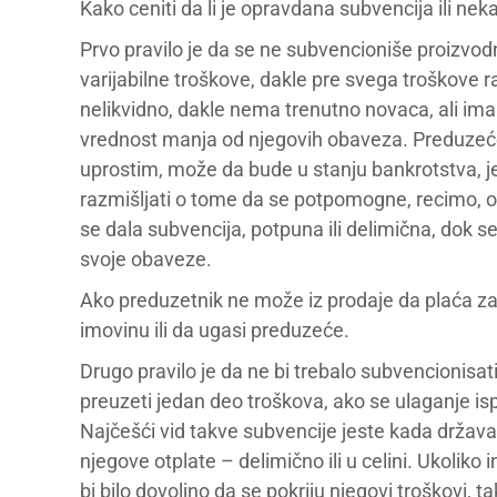
Kako ceniti da li je opravdana subvencija ili ne
Prvo pravilo je da se ne subvencioniše proizvodn
varijabilne troškove, dakle pre svega troškove 
nelikvidno, dakle nema trenutno novaca, ali ima 
vrednost manja od njegovih obaveza. Preduzeće 
uprostim, može da bude u stanju bankrotstva, je
razmišljati o tome da se potpomogne, recimo, od
se dala subvencija, potpuna ili delimična, dok s
svoje obaveze.
Ako preduzetnik ne može iz prodaje da plaća zapo
imovinu ili da ugasi preduzeće.
Drugo pravilo je da ne bi trebalo subvencionisat
preuzeti jedan deo troškova, ako se ulaganje i
Najčešći vid takve subvencije jeste kada država
njegove otplate – delimično ili u celini. Ukoliko
bi bilo dovoljno da se pokriju njegovi troškovi, t