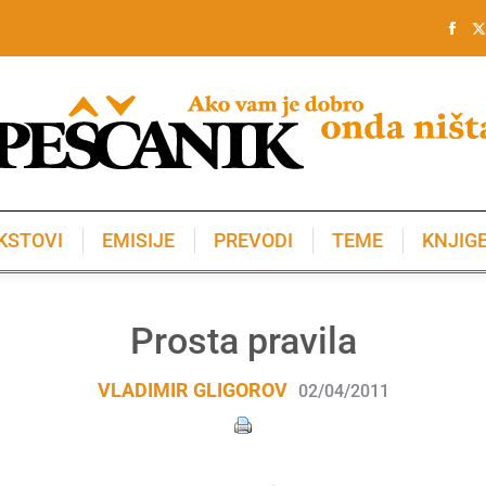
KSTOVI
EMISIJE
PREVODI
TEME
KNJIG
KSTOVI
EMISIJE
PREVODI
TEME
KNJIG
Prosta pravila
VLADIMIR GLIGOROV
02/04/2011