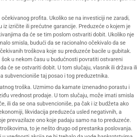
očekivanog profita. Ukoliko se na investiciji ne zaradi,
iz izričite ili prećutne garancije. Preduzeće o kojem je
ivanjima da će se tim poslom ostvariti dobit. Ukoliko nje
imalo smisla, budući da se racionalno očekivalo da se
očekivanih troškova koje su preduzeće bacile u gubitak.
van šok u nekom času u budućnosti povratiti ostvareni
a će se ostvariti dobit. U tom slučaju, vlasnik ili država il
s da subvencioniše taj posao i tog preduzetnika.
matnog troška. Uzmimo da kamate iznenadno porastu i
ziđu vrednost prodaje. U tom slučaju, može imati smisla
 ili da se ona subvencioniše, pa čak i iz budžeta ako
onomiji, likvidacija preduzeća usled negativnih, a
koje prevazilaze ono koje padaju samo na to preduzeće.
troškovima, to je nešto drugo od prestanka poslovanja.
 u vrednosti akcija ne bi trebalo da vode bankrotstvima