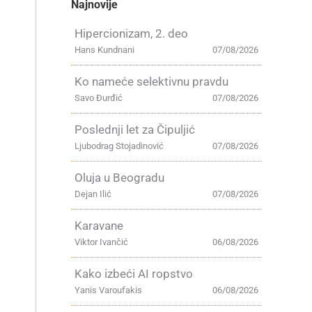
Najnovije
Hipercionizam, 2. deo
Hans Kundnani
07/08/2026
Ko nameće selektivnu pravdu
Savo Đurđić
07/08/2026
Poslednji let za Čipuljić
Ljubodrag Stojadinović
07/08/2026
Oluja u Beogradu
Dejan Ilić
07/08/2026
Karavane
Viktor Ivančić
06/08/2026
Kako izbeći AI ropstvo
Yanis Varoufakis
06/08/2026