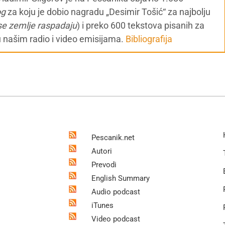
og
za koju je dobio nagradu „Desimir Tošić“ za najbolju
se zemlje raspadaju
) i preko 600 tekstova pisanih za
u našim radio i video emisijama.
Bibliografija
Pescanik.net
Autori
Prevodi
English Summary
Audio podcast
iTunes
Video podcast