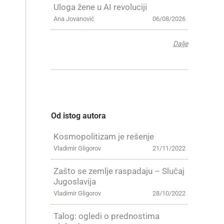
Uloga žene u AI revoluciji
Ana Jovanović
06/08/2026
Dalje
i
Od istog autora
Kosmopolitizam je rešenje
Vladimir Gligorov
21/11/2022
Zašto se zemlje raspadaju – Slučaj
Jugoslavija
Vladimir Gligorov
28/10/2022
Talog: ogledi o prednostima