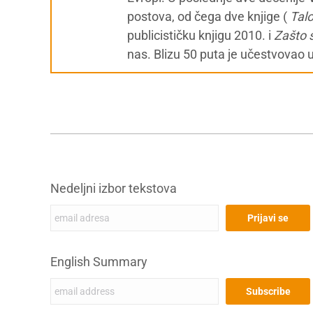
postova, od čega dve knjige (
Tal
publicističku knjigu 2010. i
Zašto 
nas. Blizu 50 puta je učestvovao 
Nedeljni izbor tekstova
English Summary