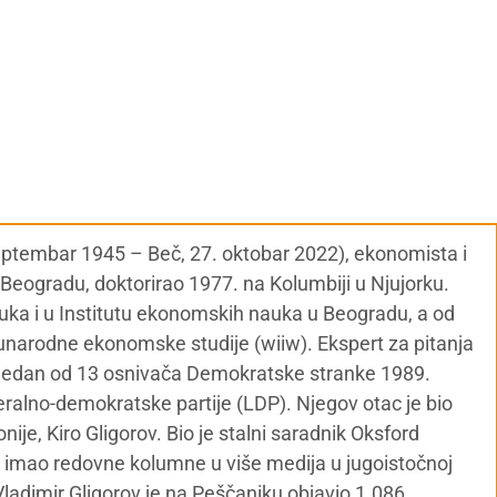
septembar 1945 – Beč, 27. oktobar 2022), ekonomista i
u Beogradu, doktorirao 1977. na Kolumbiji u Njujorku.
nauka i u Institutu ekonomskih nauka u Beogradu, a od
narodne ekonomske studije (wiiw). Ekspert za pitanja
 Jedan od 13 osnivača Demokratske stranke 1989.
alno-demokratske partije (LDP). Njegov otac je bio
je, Kiro Gligorov. Bio je stalni saradnik Oksford
al i imao redovne kolumne u više medija u jugoistočnoj
Vladimir Gligorov je na Peščaniku objavio 1.086