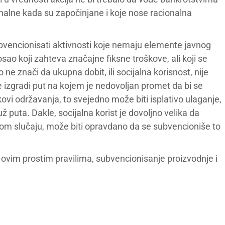
cionalne kada su započinjane i koje nose racionalna
subvencionisati aktivnosti koje nemaju elemente javnog
osao koji zahteva značajne fiksne troškove, ali koji se
o ne znači da ukupna dobit, ili socijalna korisnost, nije
e izgradi put na kojem je nedovoljan promet da bi se
kovi održavanja, to svejedno može biti isplativo ulaganje,
už puta. Dakle, socijalna korist je dovoljno velika da
tom slučaju, može biti opravdano da se subvencioniše to
i ovim prostim pravilima, subvencionisanje proizvodnje i