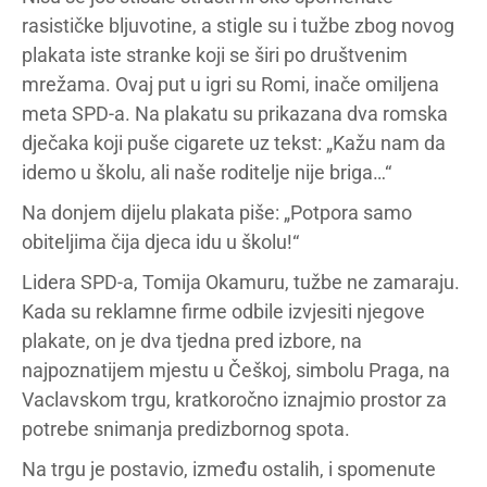
rasističke bljuvotine, a stigle su i tužbe zbog novog
plakata iste stranke koji se širi po društvenim
mrežama. Ovaj put u igri su Romi, inače omiljena
meta SPD-a. Na plakatu su prikazana dva romska
dječaka koji puše cigarete uz tekst: „Kažu nam da
idemo u školu, ali naše roditelje nije briga…“
Na donjem dijelu plakata piše: „Potpora samo
obiteljima čija djeca idu u školu!“
Lidera SPD-a, Tomija Okamuru, tužbe ne zamaraju.
Kada su reklamne firme odbile izvjesiti njegove
plakate, on je dva tjedna pred izbore, na
najpoznatijem mjestu u Češkoj, simbolu Praga, na
Vaclavskom trgu, kratkoročno iznajmio prostor za
potrebe snimanja predizbornog spota.
Na trgu je postavio, između ostalih, i spomenute