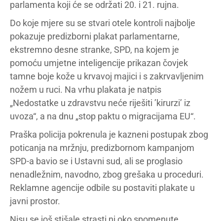
parlamenta koji će se održati 20. i 21. rujna.
Do koje mjere su se stvari otele kontroli najbolje
pokazuje predizborni plakat parlamentarne,
ekstremno desne stranke, SPD, na kojem je
pomoću umjetne inteligencije prikazan čovjek
tamne boje kože u krvavoj majici i s zakrvavljenim
nožem u ruci. Na vrhu plakata je natpis
„Nedostatke u zdravstvu neće riješiti ’kirurzi’ iz
uvoza“, a na dnu „stop paktu o migracijama EU“.
Praška policija pokrenula je kazneni postupak zbog
poticanja na mržnju, predizbornom kampanjom
SPD-a bavio se i Ustavni sud, ali se proglasio
nenadležnim, navodno, zbog grešaka u proceduri.
Reklamne agencije odbile su postaviti plakate u
javni prostor.
Nisu se još stišale strasti ni oko spomenute