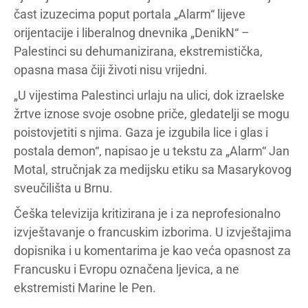
čast izuzecima poput portala „Alarm“ lijeve
orijentacije i liberalnog dnevnika „DenikN“ –
Palestinci su dehumanizirana, ekstremistička,
opasna masa čiji životi nisu vrijedni.
„U vijestima Palestinci urlaju na ulici, dok izraelske
žrtve iznose svoje osobne priče, gledatelji se mogu
poistovjetiti s njima. Gaza je izgubila lice i glas i
postala demon“, napisao je u tekstu za „Alarm“ Jan
Motal, stručnjak za medijsku etiku sa Masarykovog
sveučilišta u Brnu.
Češka televizija kritizirana je i za neprofesionalno
izvještavanje o francuskim izborima. U izvještajima
dopisnika i u komentarima je kao veća opasnost za
Francusku i Evropu označena ljevica, a ne
ekstremisti Marine le Pen.