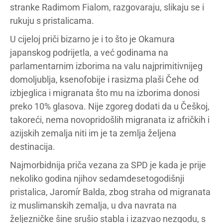
stranke Radimom Fialom, razgovaraju, slikaju se i
rukuju s pristalicama.
U cijeloj priči bizarno je i to što je Okamura
japanskog podrijetla, a već godinama na
parlamentarnim izborima na valu najprimitivnijeg
domoljublja, ksenofobije i rasizma plaši Čehe od
izbjeglica i migranata što mu na izborima donosi
preko 10% glasova. Nije zgoreg dodati da u Češkoj,
takoreći, nema novopridošlih migranata iz afričkih i
azijskih zemalja niti im je ta zemlja željena
destinacija.
Najmorbidnija priča vezana za SPD je kada je prije
nekoliko godina njihov sedamdesetogodišnji
pristalica, Jaromír Balda, zbog straha od migranata
iz muslimanskih zemalja, u dva navrata na
željezničke šine srušio stabla i izazvao nezgodu, s