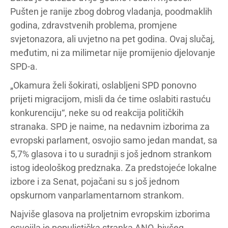
Pušten je ranije zbog dobrog vladanja, poodmaklih
godina, zdravstvenih problema, promjene
svjetonazora, ali uvjetno na pet godina. Ovaj slučaj,
međutim, ni za milimetar nije promijenio djelovanje
SPD-a.
„Okamura želi šokirati, oslabljeni SPD ponovno
prijeti migracijom, misli da će time oslabiti rastuću
konkurenciju“, neke su od reakcija političkih
stranaka. SPD je naime, na nedavnim izborima za
evropski parlament, osvojio samo jedan mandat, sa
5,7% glasova i to u suradnji s još jednom strankom
istog ideološkog predznaka. Za predstojeće lokalne
izbore i za Senat, pojačani su s još jednom
opskurnom vanparlamentarnom strankom.
Najviše glasova na proljetnim evropskim izborima
osvojila je populistička stranka ANO, bivšeg