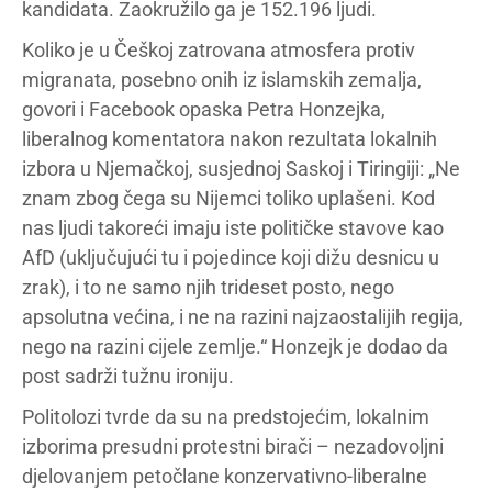
kandidata. Zaokružilo ga je 152.196 ljudi.
Koliko je u Češkoj zatrovana atmosfera protiv
migranata, posebno onih iz islamskih zemalja,
govori i Facebook opaska Petra Honzejka,
liberalnog komentatora nakon rezultata lokalnih
izbora u Njemačkoj, susjednoj Saskoj i Tiringiji: „Ne
znam zbog čega su Nijemci toliko uplašeni. Kod
nas ljudi takoreći imaju iste političke stavove kao
AfD (uključujući tu i pojedince koji dižu desnicu u
zrak), i to ne samo njih trideset posto, nego
apsolutna većina, i ne na razini najzaostalijih regija,
nego na razini cijele zemlje.“ Honzejk je dodao da
post sadrži tužnu ironiju.
Politolozi tvrde da su na predstojećim, lokalnim
izborima presudni protestni birači – nezadovoljni
djelovanjem petočlane konzervativno-liberalne