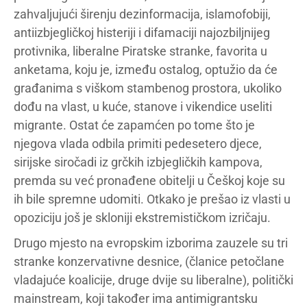
zahvaljujući širenju dezinformacija, islamofobiji,
antiizbjegličkoj histeriji i difamaciji najozbiljnijeg
protivnika, liberalne Piratske stranke, favorita u
anketama, koju je, između ostalog, optužio da će
građanima s viškom stambenog prostora, ukoliko
dođu na vlast, u kuće, stanove i vikendice useliti
migrante. Ostat će zapamćen po tome što je
njegova vlada odbila primiti pedesetero djece,
sirijske siročadi iz grčkih izbjegličkih kampova,
premda su već pronađene obitelji u Češkoj koje su
ih bile spremne udomiti. Otkako je prešao iz vlasti u
opoziciju još je skloniji ekstremističkom izričaju.
Drugo mjesto na evropskim izborima zauzele su tri
stranke konzervativne desnice, (članice petočlane
vladajuće koalicije, druge dvije su liberalne), politički
mainstream, koji također ima antimigrantsku