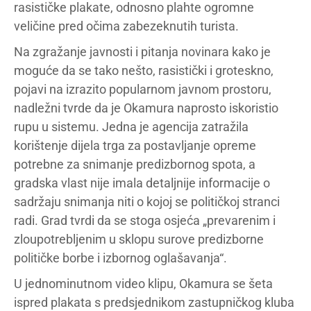
rasističke plakate, odnosno plahte ogromne
veličine pred očima zabezeknutih turista.
Na zgražanje javnosti i pitanja novinara kako je
moguće da se tako nešto, rasistički i groteskno,
pojavi na izrazito popularnom javnom prostoru,
nadležni tvrde da je Okamura naprosto iskoristio
rupu u sistemu. Jedna je agencija zatražila
korištenje dijela trga za postavljanje opreme
potrebne za snimanje predizbornog spota, a
gradska vlast nije imala detaljnije informacije o
sadržaju snimanja niti o kojoj se političkoj stranci
radi. Grad tvrdi da se stoga osjeća „prevarenim i
zloupotrebljenim u sklopu surove predizborne
političke borbe i izbornog oglašavanja“.
U jednominutnom video klipu, Okamura se šeta
ispred plakata s predsjednikom zastupničkog kluba