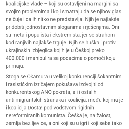
koalicijske vlade – koji su ostavljeni na margini sa
svojim problemima i koji smatraju da se njihov glas
ne čuje i da ih nitko ne predstavlja. Njih je najlakše
pridobiti jednostavnim sloganima i rješenjima. Oni
su meta i populista i ekstremista, jer se strahom
kod ranjivih najlakše trguje. Njih se huška i protiv
ukrajinskih izbjeglica kojih je u Češkoj preko
400.000 i manipulira se podacima o pomoći koju
primaju.
Stoga se Okamura u velikoj konkurenciji šokantnim
i rasističkim izričajem pokušava izdvojiti od
konkurentskog ANO pokreta, ali i ostalih
antiimigrantskih stranaka i koalicija, među kojima je
i koalicija Dosta! pod vodstvom rigidnih
nereformiranih komunista. Češka je, na žalost,
zemlja bez ljevice, a oni koji su u igri i koji sebe tako