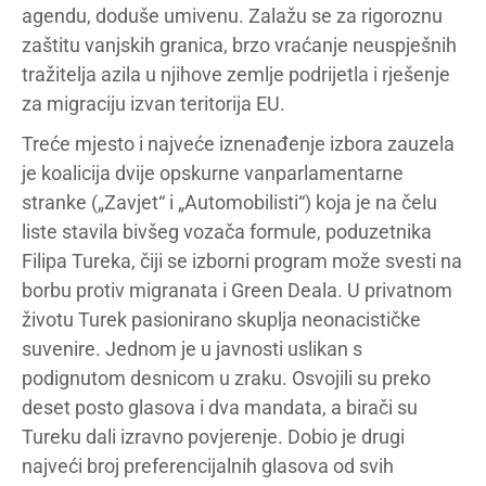
agendu, doduše umivenu. Zalažu se za rigoroznu
zaštitu vanjskih granica, brzo vraćanje neuspješnih
tražitelja azila u njihove zemlje podrijetla i rješenje
za migraciju izvan teritorija EU.
Treće mjesto i najveće iznenađenje izbora zauzela
je koalicija dvije opskurne vanparlamentarne
stranke („Zavjet“ i „Automobilisti“) koja je na čelu
liste stavila bivšeg vozača formule, poduzetnika
Filipa Tureka, čiji se izborni program može svesti na
borbu protiv migranata i Green Deala. U privatnom
životu Turek pasionirano skuplja neonacističke
suvenire. Jednom je u javnosti uslikan s
podignutom desnicom u zraku. Osvojili su preko
deset posto glasova i dva mandata, a birači su
Tureku dali izravno povjerenje. Dobio je drugi
najveći broj preferencijalnih glasova od svih