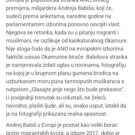
premijera, milijardera Andreja Babiša, koji će,
sudeći prema anketama, naredne godine na
parlamentarnim izborima ponovno osvojiti vlast.
Njegova se retorika, kada su u pitanju migranti i
muslimani, ne razlikuje od karikaturalnog Okamure.
Nije stoga čudo da je ANO na evropskim izborima
faktički usisao Okamurine birače. Babišova stranka
je namjeravala izdati oglas u novinama, fotografiju
na kojoj je u krupnom planu gumena brodica na
uzburkanom moru puna tamnoputih muškaraca s
natpisom „Glasajte prije nego što bude prekasno“.
U posljednji trenutak su odustali, ne želeći,
navodno, plašiti ljude, ali su, onako usput, istakli da
je na fotografiji prikazana realna opasnost.
Andrej Babiš u Evropi je poznat kao veliki borac
protiv migrantskih kvota, a izbore 2017. dobio je