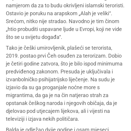
namjerom da za to budu okrivljeni islamski teroristi.
Ostavio je poruku na arapskom „Alah je veliki“.
Srećom, nitko nije stradao. Navodno je tim činom
„htio probuditi uspavane ljude u Evropi, koji ne vide
što se u svijetu događa“.
Tako je češki umirovljenik, plašeći se terorista,
2019. postao prvi Čeh osuđen za terorizam. Dobio
je četiri godine zatvora, što je bilo ispod minimuma
predviđenog zakonom. Presuda je uključivala i
izvanbolničko psihijatrijsko liječenje. Na sudu je
izjavio da su ga proganjale noćne more s
migrantima, da ga je na čin natjerao strah za
opstanak češkog naroda i njegovih običaja, da je
djelovao pod utjecajem lijekova, ali i vijesti na
televiziji i izjava nekih političara.
Balda je odležao dvije godine i osam mjeseci.