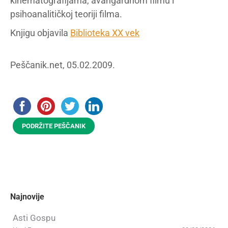
kinematografijama, avangardnom filmu i
psihoanalitičkoj teoriji filma.
Knjigu objavila
Biblioteka XX vek
Peščanik.net, 05.02.2009.
PODRŽITE PEŠČANIK
Najnovije
Asti Gospu