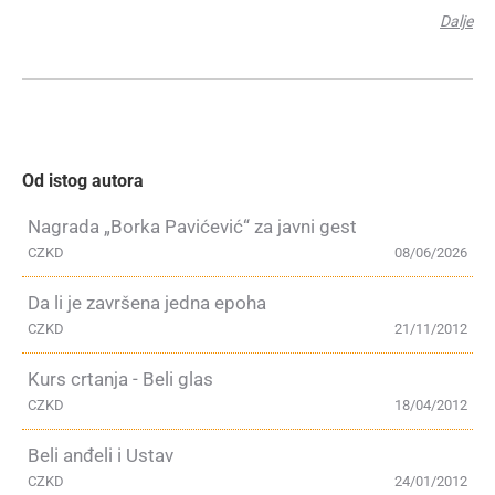
Dalje
Od istog autora
Nagrada „Borka Pavićević“ za javni gest
CZKD
08/06/2026
Da li je završena jedna epoha
CZKD
21/11/2012
Kurs crtanja - Beli glas
CZKD
18/04/2012
Beli anđeli i Ustav
CZKD
24/01/2012