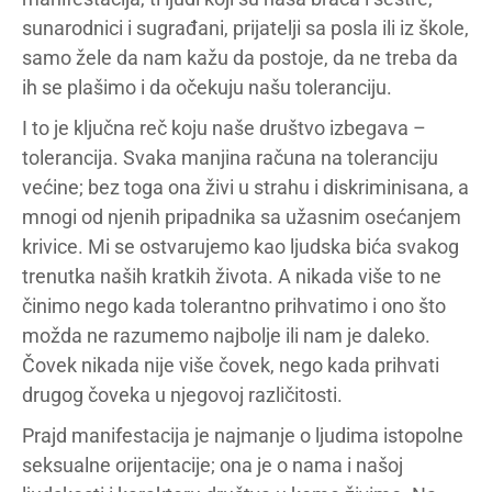
sunarodnici i sugrađani, prijatelji sa posla ili iz škole,
samo žele da nam kažu da postoje, da ne treba da
ih se plašimo i da očekuju našu toleranciju.
I to je ključna reč koju naše društvo izbegava –
tolerancija. Svaka manjina računa na toleranciju
većine; bez toga ona živi u strahu i diskriminisana, a
mnogi od njenih pripadnika sa užasnim osećanjem
krivice. Mi se ostvarujemo kao ljudska bića svakog
trenutka naših kratkih života. A nikada više to ne
činimo nego kada tolerantno prihvatimo i ono što
možda ne razumemo najbolje ili nam je daleko.
Čovek nikada nije više čovek, nego kada prihvati
drugog čoveka u njegovoj različitosti.
Prajd manifestacija je najmanje o ljudima istopolne
seksualne orijentacije; ona je o nama i našoj