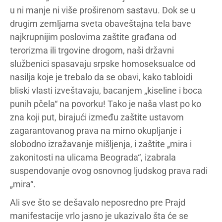
u ni manje ni više proširenom sastavu. Dok se u
drugim zemljama sveta obaveštajna tela bave
najkrupnijim poslovima zaštite građana od
terorizma ili trgovine drogom, naši državni
službenici spasavaju srpske homoseksualce od
nasilja koje je trebalo da se obavi, kako tabloidi
bliski vlasti izveštavaju, bacanjem „kiseline i boca
punih pčela“ na povorku! Tako je naša vlast po ko
zna koji put, birajući između zaštite ustavom
zagarantovanog prava na mirno okupljanje i
slobodno izražavanje mišljenja, i zaštite „mira i
zakonitosti na ulicama Beograda“, izabrala
suspendovanje ovog osnovnog ljudskog prava radi
„mira“.
Ali sve što se dešavalo neposredno pre Prajd
manifestacije vrlo jasno je ukazivalo šta će se