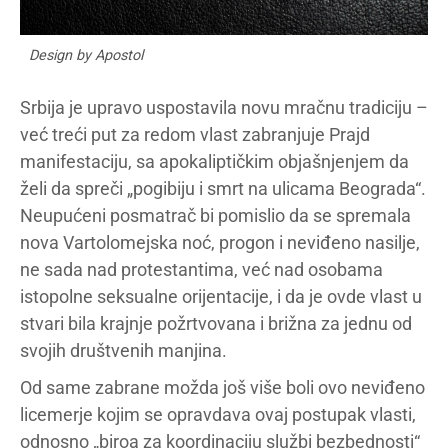
Design by Apostol
Srbija je upravo uspostavila novu mračnu tradiciju –
već treći put za redom vlast zabranjuje Prajd
manifestaciju, sa apokaliptičkim objašnjenjem da
želi da spreči „pogibiju i smrt na ulicama Beograda“.
Neupućeni posmatrač bi pomislio da se spremala
nova Vartolomejska noć, progon i neviđeno nasilje,
ne sada nad protestantima, već nad osobama
istopolne seksualne orijentacije, i da je ovde vlast u
stvari bila krajnje požrtvovana i brižna za jednu od
svojih društvenih manjina.
Od same zabrane možda još više boli ovo neviđeno
licemerje kojim se opravdava ovaj postupak vlasti,
odnosno „biroa za koordinaciju službi bezbednosti“