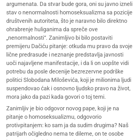
argumenata. Da stvar bude gora, oni su javno izneli
stav o nenormalnosti homoseksualizma sa pozicije
društvenih autoriteta, što je naravno bilo direktno
ohrabrenje huliganima da spreče ove
„nenormalnosti“. Zanimljivo bi bilo postaviti
premijeru Dačiću pitanje: otkuda mu pravo da svoje
lične predrasude i neznanje predstavlja javnosti
uoči najavljene manifestacije, i da li on uopšte vidi
potrebu da posle decenije bezrezervne podrške
politici Slobodana Miloševića, koji je milionima ljudi
suspendovao ćak i osnovno ljudsko pravo na život,
mora jako da pazi kada govori o toj temi.
Zanimljiv je bio odgovor novog pape, koji je na
pitanje o homoseksualizmu, odgovorio
protivpitanjem: ko sam ja da sudim drugima? Naš
patrijarh očigledno nema te dileme, on te osobe