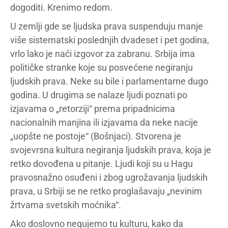
dogoditi. Krenimo redom.
U zemlji gde se ljudska prava suspenduju manje
više sistematski poslednjih dvadeset i pet godina,
vrlo lako je naći izgovor za zabranu. Srbija ima
političke stranke koje su posvećene negiranju
ljudskih prava. Neke su bile i parlamentarne dugo
godina. U drugima se nalaze ljudi poznati po
izjavama o „retorziji“ prema pripadnicima
nacionalnih manjina ili izjavama da neke nacije
„uopšte ne postoje“ (Bošnjaci). Stvorena je
svojevrsna kultura negiranja ljudskih prava, koja je
retko dovođena u pitanje. Ljudi koji su u Hagu
pravosnažno osuđeni i zbog ugrožavanja ljudskih
prava, u Srbiji se ne retko proglašavaju „nevinim
žrtvama svetskih moćnika“.
Ako doslovno negujemo tu kulturu, kako da