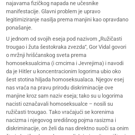
najavama fizičkog napada ne učesnike
manifestacije. Glavni problem je upravo
legitimiziranje nasilja prema manjini kao opravdano
ponašanje.
U jednom od svojih eseja pod nazivom „Ružičasti
trougao i žuta šestokraka zvezda“, Gor Vidal govori
o mržnji hrišćanskog sveta prema
homoseksualcima (i crncima i Jevrejima) i navodi
da je Hitler u koncentracionim logorima ubio oko
šest stotina hiljada homoseksualaca. Njegov esej
nas vraća na pravu prirodu diskriminacije ove
manjine kroz sam naziv eseja; tako su u logorima
nacisti označavali homoseksualce – nosili su
ružičasti trougao. Tako vraćajući se korenima
nacizma i njegovog središnog pojma rasizma i
diskriminacije, on želi da nas direktno suoči sa onim