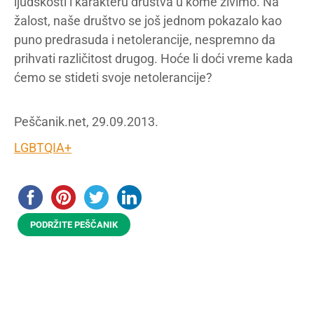
ljudskosti i karakteru društva u kome živimo. Na
žalost, naše društvo se još jednom pokazalo kao
puno predrasuda i netolerancije, nespremno da
prihvati različitost drugog. Hoće li doći vreme kada
ćemo se stideti svoje netolerancije?
Peščanik.net, 29.09.2013.
LGBTQIA+
PODRŽITE PEŠČANIK