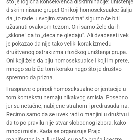
što je logična konsekvenca diskriminacije: uništenje
diskriminisane grupe! Oni koji homoseksualce šalju
da „to rade u svojim stanovima“ sigurno će biti
užasnuti ovakvom tezom. Oni samo žele da ih
„sklone“ da to „deca ne gledaju“. Ali dvadeseti vek
je pokazao da nije tako veliki korak između
društvenog ostrakizma i fizičkog uništenja grupe.
Oni koji žele da biju homoseksualce i koji im prete,
mnogo su bliže tom koraku nego što je društvo
spremno da prizna.
I rasprave o prirodi homoseksualne orijentacije u
tom kontekstu nemaju nikakvog smisla. Posebno
jer su netačne, nabijene strahom i predrasudama.
Recimo samo da se uvek radi o manjini u društvu i
da to po pravilu nije stvar slobodnog izbora, kako
mnogi misle. Kada se organizuje Prajd
manifestacija, ti ljudi koji su naša braća i sestre,