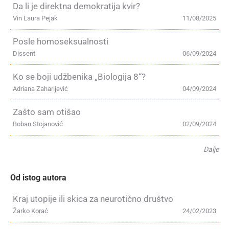
Da li je direktna demokratija kvir?
Vin Laura Pejak
11/08/2025
Posle homoseksualnosti
Dissent
06/09/2024
Ko se boji udžbenika „Biologija 8“?
Adriana Zaharijević
04/09/2024
Zašto sam otišao
Boban Stojanović
02/09/2024
Dalje
Od istog autora
Kraj utopije ili skica za neurotično društvo
Žarko Korać
24/02/2023