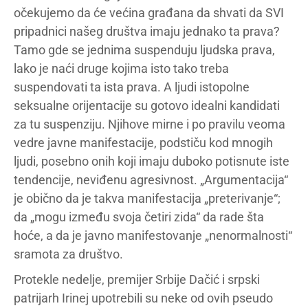
očekujemo da će većina građana da shvati da SVI
pripadnici našeg društva imaju jednako ta prava?
Tamo gde se jednima suspenduju ljudska prava,
lako je naći druge kojima isto tako treba
suspendovati ta ista prava. A ljudi istopolne
seksualne orijentacije su gotovo idealni kandidati
za tu suspenziju. Njihove mirne i po pravilu veoma
vedre javne manifestacije, podstiču kod mnogih
ljudi, posebno onih koji imaju duboko potisnute iste
tendencije, neviđenu agresivnost. „Argumentacija“
je obično da je takva manifestacija „preterivanje“;
da „mogu između svoja četiri zida“ da rade šta
hoće, a da je javno manifestovanje „nenormalnosti“
sramota za društvo.
Protekle nedelje, premijer Srbije Dačić i srpski
patrijarh Irinej upotrebili su neke od ovih pseudo