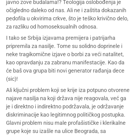
javno zove budalama!? Teologija oslobođenja je
očigledno daleko od nas. Ali ne i zaštita dokazanih
pedofila u okvirima crkve, što je teško krivično delo,
za razliku od homoseksualnih odnosa.
I tako se Srbija izjavama premijera i patrijarha
pripremila za nasilje. Tome su solidno doprinele i
neke tragikomične izjave o borbi za veći natalitet,
kao opravdanju za zabranu manifestacije. Kao da
će baš ova grupa biti novi generator rađanja dece
(sic)!
Ali ključni problem koji se krije iza potpuno otvorene
najave nasilja na koji država nije reagovala, već ga
je i direktno i indirektno podržavala, je održavanje
diskriminacije kao legitimnog političkog postupka.
Glavni problem nisu male profašističke i klerikalne
grupe koje su izašle na ulice Beograda, sa