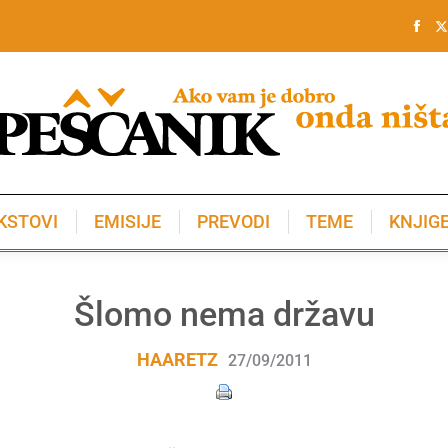
KSTOVI
EMISIJE
PREVODI
TEME
KNJIG
KSTOVI
EMISIJE
PREVODI
TEME
KNJIG
Šlomo nema državu
HAARETZ
27/09/2011