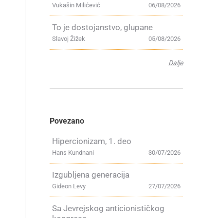
Vukašin Milićević
06/08/2026
To je dostojanstvo, glupane
Slavoj Žižek
05/08/2026
Dalje
Povezano
Hipercionizam, 1. deo
Hans Kundnani
30/07/2026
Izgubljena generacija
Gideon Levy
27/07/2026
Sa Jevrejskog anticionističkog