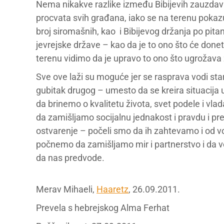
Nema nikakve razlike između Bibijevih zauzdav
procvata svih građana, iako se na terenu pokazu
broj siromašnih, kao i Bibijevog držanja po pita
jevrejske države – kao da je to ono što će done
terenu vidimo da je upravo to ono što ugrožava 
Sve ove laži su moguće jer se rasprava vodi st
gubitak drugog – umesto da se kreira situacija u
da brinemo o kvalitetu života, svet podele i vl
da zamišljamo socijalnu jednakost i pravdu i preš
ostvarenje – počeli smo da ih zahtevamo i od vođ
počnemo da zamišljamo mir i partnerstvo i da ver
da nas predvode.
Merav Mihaeli,
Haaretz
, 26.09.2011.
Prevela s hebrejskog Alma Ferhat