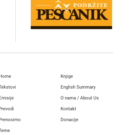
Home
Knjige
Tekstovi
English Summary
Emisije
O nama / About Us
Prevodi
Kontakt
Prenosimo
Donacije
Teme