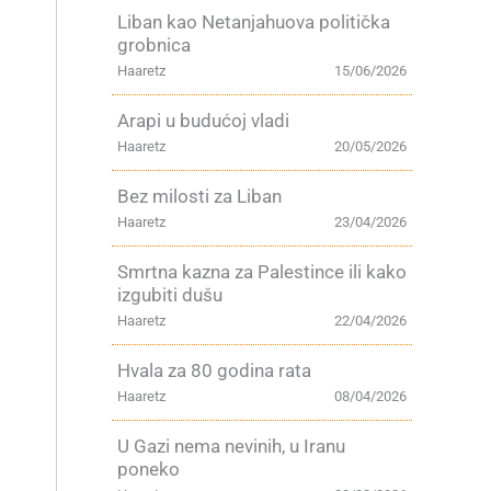
Liban kao Netanjahuova politička
grobnica
Haaretz
15/06/2026
Arapi u budućoj vladi
Haaretz
20/05/2026
Bez milosti za Liban
Haaretz
23/04/2026
Smrtna kazna za Palestince ili kako
izgubiti dušu
Haaretz
22/04/2026
Hvala za 80 godina rata
Haaretz
08/04/2026
U Gazi nema nevinih, u Iranu
poneko