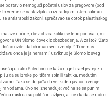
i se postavio nemogući početni uslov za pregovore (pod
 to vreme se nastavljalo sa izgradnjom u Jerusalimu i
su se antiarapski zakoni, sprečavao se dotok palestinskog
 na sve načine, i bez obzira koliko se lepo ponašaju, mi
govor u UN Šlomo, čovek iz obezbeđenja. A zašto? “Zato
m došao ovde, da bih imao svoju zemlju!” Ti nemaš
državu onda je ja nemam!” uzviknuo je Šlomo iz sveg
ećaj da ako Palestinci ne kažu da je Izrael jevrejska
šu da su izreke političara spin ili taktika, međutim
stvarno. Tako se događa da veliki deo javnosti veruje
vojim vođama. Ovo ne iznenađuje: većina se sa punim
a misli da su političari lažljivci, ali ne i kada se radi o