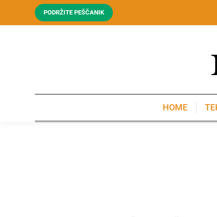
PODRŽITE PEŠČANIK
HOME
TE
HOME
TE