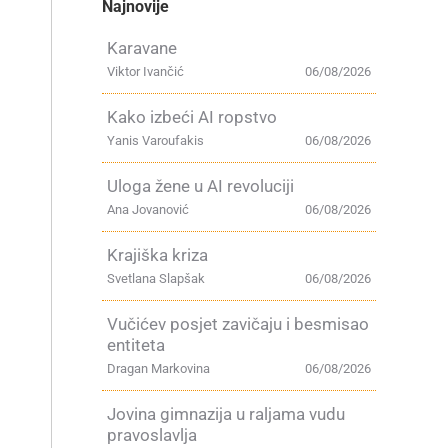
Najnovije
Karavane
Viktor Ivančić
06/08/2026
Kako izbeći AI ropstvo
Yanis Varoufakis
06/08/2026
Uloga žene u AI revoluciji
Ana Jovanović
06/08/2026
Krajiška kriza
Svetlana Slapšak
06/08/2026
Vučićev posjet zavičaju i besmisao
entiteta
Dragan Markovina
06/08/2026
Jovina gimnazija u raljama vudu
pravoslavlja