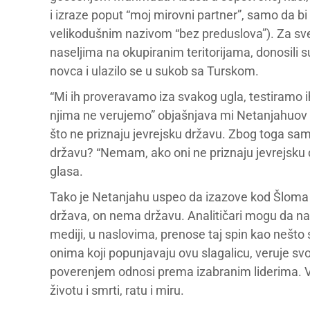
i izraze poput “moj mirovni partner”, samo da b
velikodušnim nazivom “bez preduslova”). Za sve
naseljima na okupiranim teritorijama, donosili 
novca i ulazilo se u sukob sa Turskom.
“Mi ih proveravamo iza svakog ugla, testiramo ih
njima ne verujemo” objašnjava mi Netanjahuov 
što ne priznaju jevrejsku državu. Zbog toga sa
državu? “Nemam, ako oni ne priznaju jevrejsku 
glasa.
Tako je Netanjahu uspeo da izazove kod Šloma os
država, on nema državu. Analitičari mogu da napi
mediji, u naslovima, prenose taj spin kao nešto 
onima koji popunjavaju ovu slagalicu, veruje s
poverenjem odnosi prema izabranim liderima. Većin
životu i smrti, ratu i miru.