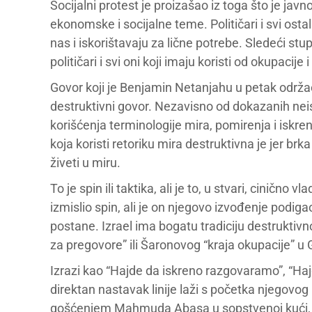
Socijalni protest je proizašao iz toga što je javno
ekonomske i socijalne teme. Političari i svi os
nas i iskorištavaju za lične potrebe. Sledeći stu
političari i svi oni koji imaju koristi od okupacije
Govor koji je Benjamin Netanjahu u petak održao
destruktivni govor. Nezavisno od dokazanih neist
korišćenja terminologije mira, pomirenja i iskren
koja koristi retoriku mira destruktivna je jer brka
živeti u miru.
To je spin ili taktika, ali je to, u stvari, ciničn
izmislio spin, ali je on njegovo izvođenje podig
postane. Izrael ima bogatu tradiciju destrukti
za pregovore” ili Šaronovog “kraja okupacije” u
Izrazi kao “Hajde da iskreno razgovaramo”, “Ha
direktan nastavak linije laži s početka njegov
gošćenjem Mahmuda Abasa u sopstvenoj kući, koj