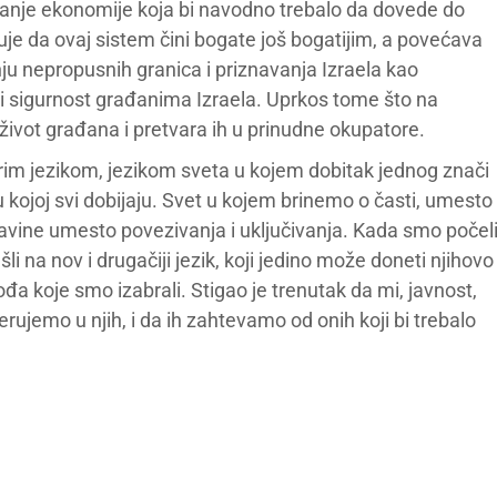
anje ekonomije koja bi navodno trebalo da dovede do
je da ovaj sistem čini bogate još bogatijim, a povećava
nju nepropusnih granica i priznavanja Izraela kao
ti sigurnost građanima Izraela. Uprkos tome što na
život građana i pretvara ih u prinudne okupatore.
arim jezikom, jezikom sveta u kojem dobitak jednog znači
 kojoj svi dobijaju. Svet u kojem brinemo o časti, umesto
adavine umesto povezivanja i uključivanja. Kada smo počel
li na nov i drugačiji jezik, koji jedino može doneti njihovo
a koje smo izabrali. Stigao je trenutak da mi, javnost,
ujemo u njih, i da ih zahtevamo od onih koji bi trebalo