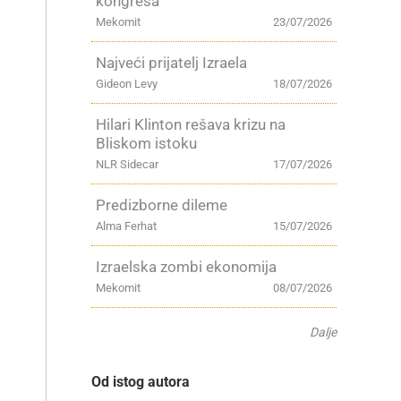
kongresa
Mekomit
23/07/2026
Najveći prijatelj Izraela
Gideon Levy
18/07/2026
Hilari Klinton rešava krizu na
Bliskom istoku
NLR Sidecar
17/07/2026
i
Predizborne dileme
Alma Ferhat
15/07/2026
Izraelska zombi ekonomija
Mekomit
08/07/2026
Dalje
Od istog autora