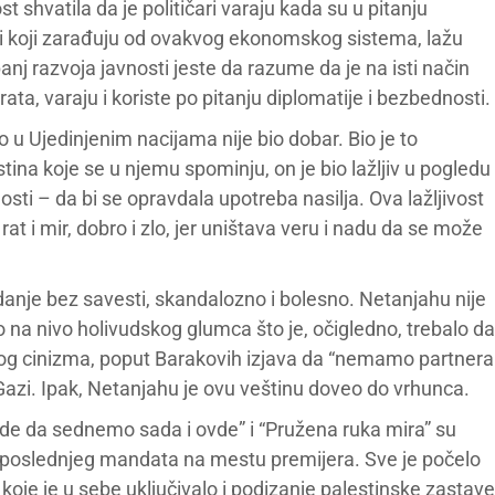
st shvatila da je političari varaju kada su u pitanju
tali koji zarađuju od ovakvog ekonomskog sistema, lažu
panj razvoja javnosti jeste da razume da je na isti način
 i rata, varaju i koriste po pitanju diplomatije i bezbednosti.
 u Ujedinjenim nacijama nije bio dobar. Bio je to
ina koje se u njemu spominju, on je bio lažljiv u pogledu
osti – da bi se opravdala upotreba nasilja. Ova lažljivost
 rat i mir, dobro i zlo, jer uništava veru i nadu da se može
o vladanje bez savesti, skandalozno i bolesno. Netanjahu nije
ao na nivo holivudskog glumca što je, očigledno, trebalo da
vnog cinizma, poput Barakovih izjava da “nemamo partnera
 Gazi. Ipak, Netanjahu je ovu veštinu doveo do vrhunca.
jde da sednemo sada i ovde” i “Pružena ruka mira” su
og poslednjeg mandata na mestu premijera. Sve je počelo
e je u sebe uključivalo i podizanje palestinske zastave