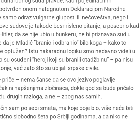
đunarodnog suda pravde, kao i pojedinačnim
i, i potvrđen onom nategnutom Deklaracijom Narodne
e samo odraz vulgarne gluposti ili nečoveštva, nego i
je ove sudove je takođe besmisleno pitanje, a posebno kad
itler, da se nije ubio u bunkeru, ne bi priznavao sud u
 da je Mladić ”branio i odbranio” bilo koga – kako to
je optužen? Istu nakaradnu logiku smo nedavno videli u
 su osuđeni ”heroji koji su branili otadžbinu” – pa nisu
rije, već zato što su ubijali srpske civile.
 priče – nema šanse da se ovo jezivo poglavlje
 čak ni hapšenjima zločinaca, dokle god se bude pričalo
adu drugih razloga, a ne – zbog nas samih.
n sam po sebi smeta, ma koje boje bio, više neće biti
tično slobodno šeta po Srbiji godinama, a da niko ne