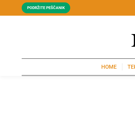
PODRŽITE PEŠČANIK
HOME
TE
HOME
TE