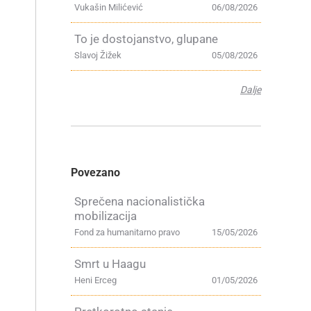
Vukašin Milićević
06/08/2026
To je dostojanstvo, glupane
Slavoj Žižek
05/08/2026
Dalje
Povezano
Sprečena nacionalistička
mobilizacija
Fond za humanitarno pravo
15/05/2026
Smrt u Haagu
Heni Erceg
01/05/2026