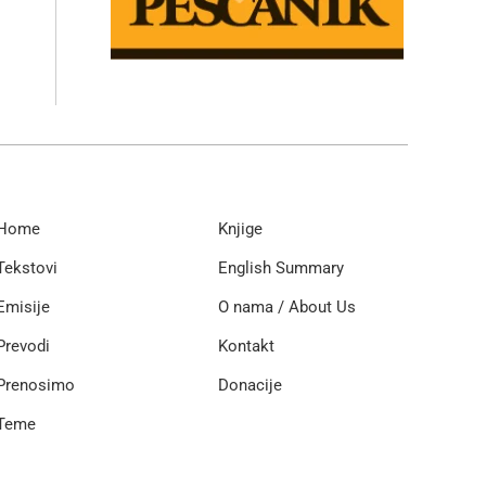
Home
Knjige
Tekstovi
English Summary
Emisije
O nama / About Us
Prevodi
Kontakt
Prenosimo
Donacije
Teme