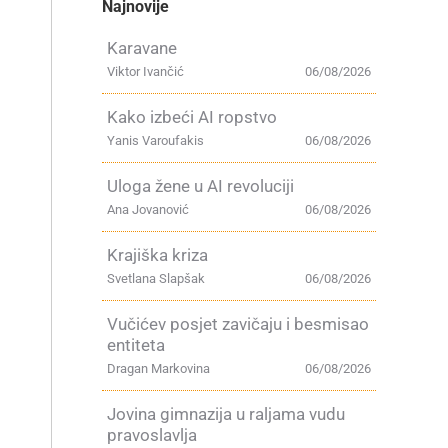
Najnovije
Karavane
Viktor Ivančić
06/08/2026
m
Kako izbeći AI ropstvo
Yanis Varoufakis
06/08/2026
Uloga žene u AI revoluciji
Ana Jovanović
06/08/2026
Krajiška kriza
Svetlana Slapšak
06/08/2026
Vučićev posjet zavičaju i besmisao
entiteta
Dragan Markovina
06/08/2026
Jovina gimnazija u raljama vudu
pravoslavlja