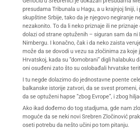
Genocid u Srebrenici je dokazan presudama Me
presudama Tribunala u Hagu, a u krajnjoj linij
skupštine Srbije, tako da je njegovo negiranje n
nezakonito. To da li neko priznaje ili ne prizna
dolazi od strane optuženih – siguran sam da ni H
Nirnbergu. I konačno, čak i da neko zaista veruje
može da se dovodi u vezu sa zločinima za koje 
Hrvatskoj, kada su ”domobrani” digli halabuku da
oni osuđeni zato što su oslobađali hrvatske terito
I tu negde dolazimo do jednostavne poente cele
balkanske istorije zatvori, da se svest promeni,
da se optuženi hapse ”zbog Evrope”, i zbog hilj
Ako ikad dođemo do tog stadjuma, gde nam zloči
moguće da se neki novi Srebren Zločinović prak
oseti potrebu da nešto učini po tom pitanju.