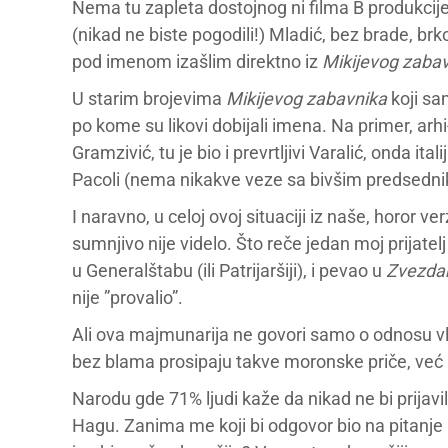
Nema tu zapleta dostojnog ni filma B produkcije 
(nikad ne biste pogodili!) Mladić, bez brade, b
pod imenom izašlim direktno iz
Mikijevog zaba
U starim brojevima
Mikijevog zabavnika
koji sa
po kome su likovi dobijali imena. Na primer, arhi
Gramzivić, tu je bio i prevrtljivi Varalić, onda i
Pacoli (nema nikakve veze sa bivšim predsedniko
I naravno, u celoj ovoj situaciji iz naše, horor ver
sumnjivo nije videlo. Što reče jedan moj prijate
u Generalštabu (ili Patrijaršiji), i pevao u
Zvezda
nije ”provalio”.
Ali ova majmunarija ne govori samo o odnosu v
bez blama prosipaju takve moronske priče, već
Narodu gde 71% ljudi kaže da nikad ne bi prijavil
Hagu. Zanima me koji bi odgovor bio na pitanje – 