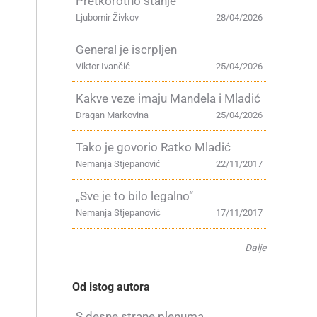
Pretkorotno stanje
Ljubomir Živkov
28/04/2026
General je iscrpljen
Viktor Ivančić
25/04/2026
Kakve veze imaju Mandela i Mladić
Dragan Markovina
25/04/2026
Tako je govorio Ratko Mladić
Nemanja Stjepanović
22/11/2017
„Sve je to bilo legalno“
Nemanja Stjepanović
17/11/2017
Dalje
Od istog autora
S desne strane plenuma