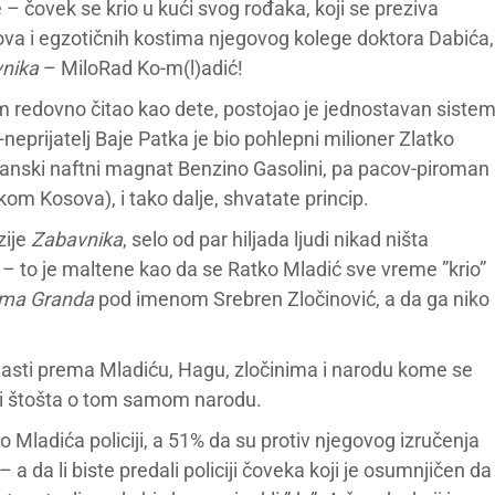
– čovek se krio u kući svog rođaka, koji se preziva
rkova i egzotičnih kostima njegovog kolege doktora Dabića,
vnika
– MiloRad Ko-m(l)adić!
m redovno čitao kao dete, postojao je jednostavan siste
-neprijatelj Baje Patka je bio pohlepni milioner Zlatko
talijanski naftni magnat Benzino Gasolini, pa pacov-piroman
m Kosova), i tako dalje, shvatate princip.
zije
Zabavnika
, selo od par hiljada ljudi nikad ništa
lj – to je maltene kao da se Ratko Mladić sve vreme ”krio”
ma Granda
pod imenom Srebren Zločinović, a da ga niko
lasti prema Mladiću, Hagu, zločinima i narodu kome se
 i štošta o tom samom narodu.
o Mladića policiji, a 51% da su protiv njegovog izručenja
a da li biste predali policiji čoveka koji je osumnjičen da