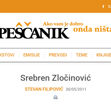
KSTOVI
EMISIJE
PREVODI
TEME
KNJIG
KSTOVI
EMISIJE
PREVODI
TEME
KNJIG
Srebren Zločinović
STEVAN FILIPOVIĆ
30/05/2011