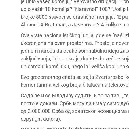
je ubio vašeg komšiju? Verovatno drugačiji – pret
ubio vaših 10 komšija? ”Naravno!” 100? ”Još p
brojke 8000 stavovi se drastično menjaju. ”E pa če
Albanci. A Bratunac, a Jasenovac? A koliko su 
Ova vrsta nacionalističkog ludila, gde se ”naš” z
ukorenjena na ovim prostorima. Prosto je nev
jednom narodu da ovako somnabulnu ideju zaceme
zaključivanja, i da na kraju dođete do većine 
ubicama u komšiluku, nego ih i veliča kao junak
Evo grozomornog citata sa sajta Zveri srpske, k
komentarima velikog broja čitalaca na tekstove
Сада ће и се Младићу судити, и то за тзв. „г
постоје докази. Срби могу да имају само дуб
од 2.000.000 Срба од хрватског неонацизма
copyright autora).