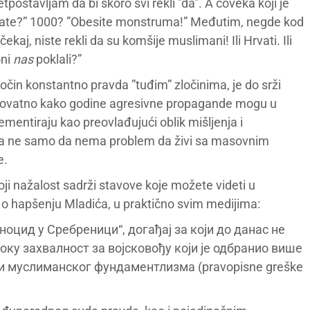
postavljam da bi skoro svi rekli ”da”. A čoveka koji je
itate?” 1000? ”Obesite monstruma!” Međutim, negde kod
kaj, niste rekli da su komšije muslimani! Ili Hrvati. Ili
oni
nas
poklali?”
ločin konstantno pravda ”tuđim” zločinima, je do srži
erovatno kako godine agresivne propagande mogu u
ntiraju kao preovlađujući oblik mišljenja i
koja ne samo da nema problem da živi sa masovnim
e.
oji nažalost sadrži stavove koje možete videti u
 o hapšenju Mladića, u praktično svim medijima:
еноцид у Сребреници“, догађај за који до данас не
оку захвалност за војсковођу који је одбранио више
 и муслиманског фундаментлизма (pravopisne greške