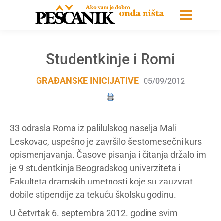
Studentkinje i Romi
GRAĐANSKE INICIJATIVE
05/09/2012
33 odrasla Roma iz palilulskog naselja Mali
Leskovac, uspešno je završilo šestomesečni kurs
opismenjavanja. Časove pisanja i čitanja držalo im
je 9 studentkinja Beogradskog univerziteta i
Fakulteta dramskih umetnosti koje su zauzvrat
dobile stipendije za tekuću školsku godinu.
U četvrtak 6. septembra 2012. godine svim