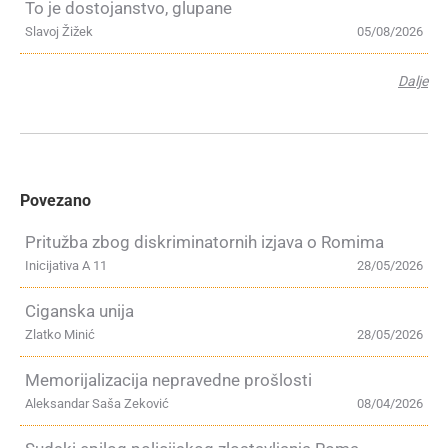
To je dostojanstvo, glupane
Slavoj Žižek
05/08/2026
Dalje
Povezano
Pritužba zbog diskriminatornih izjava o Romima
Inicijativa A 11
28/05/2026
Ciganska unija
Zlatko Minić
28/05/2026
Memorijalizacija nepravedne prošlosti
Aleksandar Saša Zeković
08/04/2026