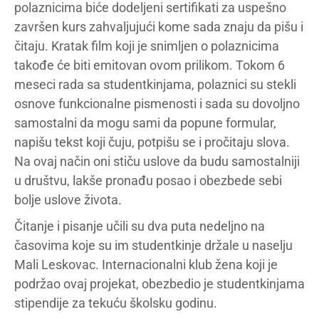
polaznicima biće dodeljeni sertifikati za uspešno
završen kurs zahvaljujući kome sada znaju da pišu i
čitaju. Kratak film koji je snimljen o polaznicima
takođe će biti emitovan ovom prilikom. Tokom 6
meseci rada sa studentkinjama, polaznici su stekli
osnove funkcionalne pismenosti i sada su dovoljno
samostalni da mogu sami da popune formular,
napišu tekst koji čuju, potpišu se i pročitaju slova.
Na ovaj način oni stiču uslove da budu samostalniji
u društvu, lakše pronađu posao i obezbede sebi
bolje uslove života.
Čitanje i pisanje učili su dva puta nedeljno na
časovima koje su im studentkinje držale u naselju
Mali Leskovac. Internacionalni klub žena koji je
podržao ovaj projekat, obezbedio je studentkinjama
stipendije za tekuću školsku godinu.