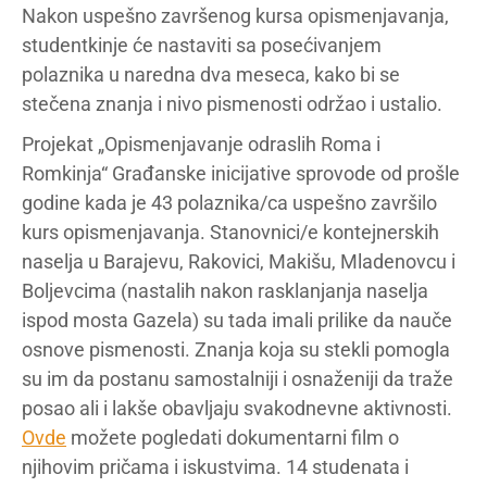
Nakon uspešno završenog kursa opismenjavanja,
studentkinje će nastaviti sa posećivanjem
polaznika u naredna dva meseca, kako bi se
stečena znanja i nivo pismenosti održao i ustalio.
Projekat „Opismenjavanje odraslih Roma i
Romkinja“ Građanske inicijative sprovode od prošle
godine kada je 43 polaznika/ca uspešno završilo
kurs opismenjavanja. Stanovnici/e kontejnerskih
naselja u Barajevu, Rakovici, Makišu, Mladenovcu i
Boljevcima (nastalih nakon rasklanjanja naselja
ispod mosta Gazela) su tada imali prilike da nauče
osnove pismenosti. Znanja koja su stekli pomogla
su im da postanu samostalniji i osnaženiji da traže
posao ali i lakše obavljaju svakodnevne aktivnosti.
Ovde
možete pogledati dokumentarni film o
njihovim pričama i iskustvima. 14 studenata i