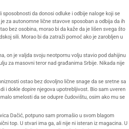
li sposobnosti da donosi odluke i odbije naloge koji se
ko je za autonomne lične stavove sposoban a odbija da ih
stao bez osobina, morao bi da kaže da je lišen svega što
dskoj sili. Morao bi da zatraži pomoć ako je zarobljen u
a, on je valjda svoju neotpornu volju stavio pod dahijinu
hulju za masovni teror nad građanima Srbije. Nikada nije
oniznosti ostao bez dovoljno lične snage da se sretne sa
i i dokle dopire njegova upotrebljivost. Bio sam uveren
r malo smelosti da se odupre čudovištu, osim ako mu se
 Ivica Dačić, potpuno sam promašio u svom blagom
ni top. U stvari ima ga, ali nije ni isteran iz magacina. U