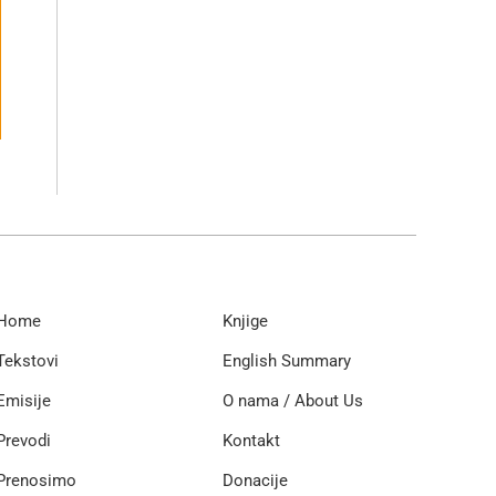
Home
Knjige
Tekstovi
English Summary
Emisije
O nama / About Us
Prevodi
Kontakt
Prenosimo
Donacije