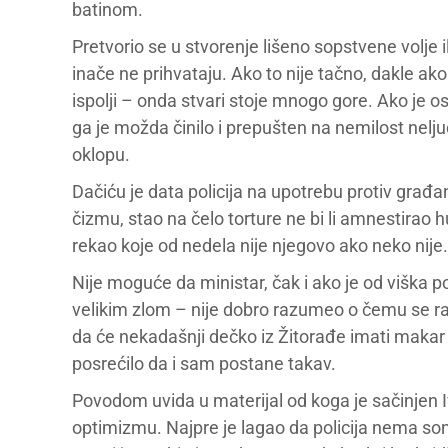
batinom.
Pretvorio se u stvorenje lišeno sopstvene volje i
inače ne prihvataju. Ako to nije tačno, dakle a
ispolji – onda stvari stoje mnogo gore. Ako je o
ga je možda činilo i prepušten na nemilost nelju
oklopu.
Dačiću je data policija na upotrebu protiv građan
čizmu, stao na čelo torture ne bi li amnestirao 
rekao koje od nedela nije njegovo ako neko nije.
Nije moguće da ministar, čak i ako je od viška p
velikim zlom – nije dobro razumeo o čemu se rad
da će nekadašnji dečko iz Žitorađe imati maka
posrećilo da i sam postane takav.
Povodom uvida u materijal od koga je sačinjen
optimizmu. Najpre je lagao da policija nema sonič