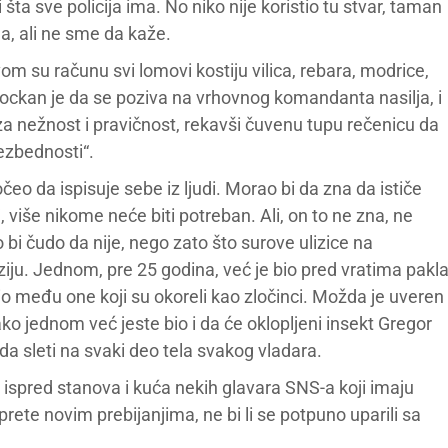
i šta sve policija ima. No niko nije koristio tu stvar, taman
na, ali ne sme da kaže.
m su računu svi lomovi kostiju vilica, rebara, modrice,
ockan je da se poziva na vrhovnog komandanta nasilja, i
u za nežnost i pravičnost, rekavši čuvenu tupu rečenicu da
bezbednosti“.
o da ispisuje sebe iz ljudi. Morao bi da zna da ističe
više nikome neće biti potreban. Ali, on to ne zna, ne
 bi čudo da nije, nego zato što surove ulizice na
ju. Jednom, pre 25 godina, već je bio pred vratima pakl
 među one koji su okoreli kao zločinci. Možda je uveren
 jednom već jeste bio i da će oklopljeni insekt Gregor
a sleti na svaki deo tela svakog vladara.
 ispred stanova i kuća nekih glavara SNS-a koji imaju
prete novim prebijanjima, ne bi li se potpuno uparili sa