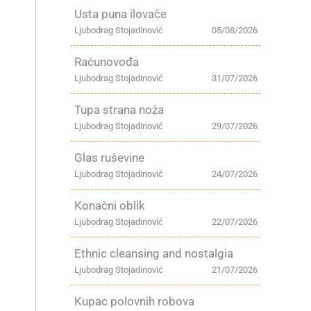
Usta puna ilovače
Ljubodrag Stojadinović
05/08/2026
Računovođa
Ljubodrag Stojadinović
31/07/2026
Tupa strana noža
Ljubodrag Stojadinović
29/07/2026
Glas ruševine
Ljubodrag Stojadinović
24/07/2026
a
Konačni oblik
Ljubodrag Stojadinović
22/07/2026
Ethnic cleansing and nostalgia
Ljubodrag Stojadinović
21/07/2026
Kupac polovnih robova