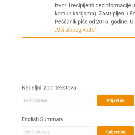
izvori i recipijenti dezinformacij
komunikacijama). Zastupljen u Enc
Peščanik piše od 2016. godine. U d
„Oči slepog vođe“
.
Nedeljni izbor tekstova
English Summary