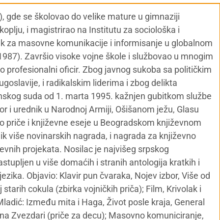
), gde se školovao do velike mature u gimnaziji
oplju, i magistrirao na Institutu za sociološka i
sek za masovne komunikacije i informisanje u globalnom
i 1987). Završio visoke vojne škole i službovao u mnogim
o profesionalni oficir. Zbog javnog sukoba sa političkim
goslavije, i radikalskim liderima i zbog delikta
inskog suda od 1. marta 1995. kažnjen gubitkom službe
or i urednik u Narodnoj Armiji, Ošišanom ježu, Glasu
jivao priče i književne eseje u Beogradskom književnom
nik više novinarskih nagrada, i nagrada za književno
iževnih projekata. Nosilac je najvišeg srpskog
Zastupljen u više domaćih i stranih antologija kratkih i
jezika. Objavio: Klavir pun čvaraka, Nojev izbor, Više od
j starih cokula (zbirka vojničkih priča); Film, Krivolak i
Mladić: Između mita i Haga, Život posle kraja, General
a na Zvezdari (priče za decu); Masovno komuniciranje,