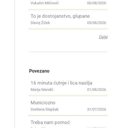
Vukašin Milićević
06/08/2026
To je dostojanstvo, glupane
Slavoj Žižek
05/08/2026
Dalje
Povezano
16 minuta ćutnje i lica nasilja
Marija Mandić
01/08/2026
Municiozno
Svetlana Slapšak
31/07/2026
Treba nam pomoć