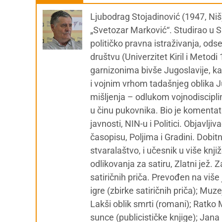
Ljubodrag Stojadinović (1947, Niš
„Svetozar Marković“. Studirao u Sk
političko pravna istraživanja, od
društvu (Univerzitet Kiril i Metod
garnizonima bivše Jugoslavije, ka
i vojnim vrhom tadašnjeg oblika Ju
mišljenja – odlukom vojnodiscipl
u činu pukovnika. Bio je komentat
javnosti, NIN-u i Politici. Objavl
časopisu, Poljima i Gradini. Dobit
stvaralaštvo, i učesnik u više knj
odlikovanja za satiru, Zlatni jež. 
satiričnih priča. Prevođen na više 
igre (zbirke satiričnih priča); Muze
Lakši oblik smrti (romani); Ratko 
sunce (publicističke knjige); Jan