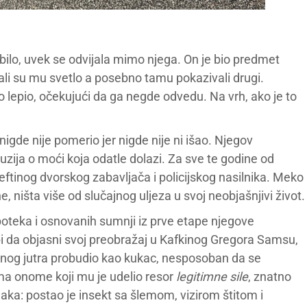
e bilo, uvek se odvijala mimo njega. On je bio predmet
, ali su mu svetlo a posebno tamu pokazivali drugi.
o lepio, očekujući da ga negde odvedu. Na vrh, ako je to
nigde nije pomerio jer nigde nije ni išao. Njegov
iluzija o moći koja odatle dolazi. Za sve te godine od
jeftinog dvorskog zabavljača i policijskog nasilnika. Meko
 ništa više od slučajnog uljeza u svoj neobjašnjivi život.
oteka i osnovanih sumnji iz prve etape njegove
i da objasni svoj preobražaj u Kafkinog Gregora Samsu,
dnog jutra probudio kao kukac, nesposoban da se
ema onome koji mu je udelio resor
legitimne sile
, znatno
aka: postao je insekt sa šlemom, vizirom štitom i