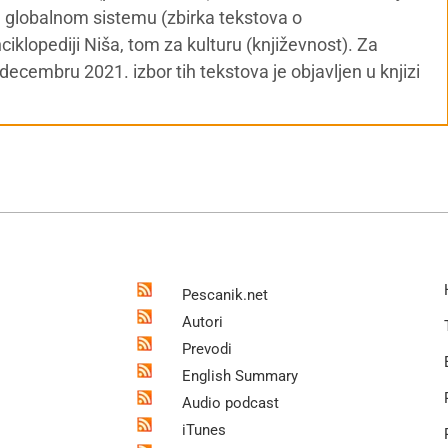
e u globalnom sistemu (zbirka tekstova o
iklopediji Niša, tom za kulturu (književnost). Za
ecembru 2021. izbor tih tekstova je objavljen u knjizi
Pescanik.net
Autori
Prevodi
English Summary
Audio podcast
iTunes