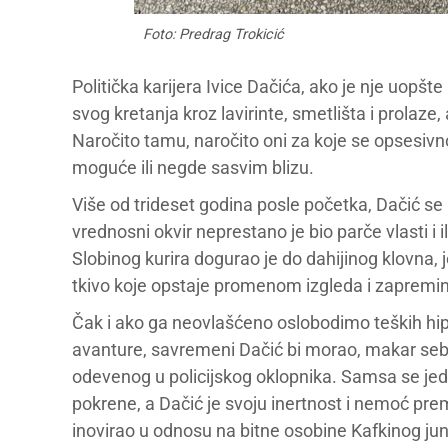
Foto: Predrag Trokicić
Politička karijera Ivice Dačića, ako je nje uopšt
svog kretanja kroz lavirinte, smetlišta i prolaze
Naročito tamu, naročito oni za koje se opsesivn
moguće ili negde sasvim blizu.
Više od trideset godina posle početka, Dačić se 
vrednosni okvir neprestano je bio parče vlasti i 
Slobinog kurira dogurao je do dahijinog klovna, 
tkivo koje opstaje promenom izgleda i zapremine,
Čak i ako ga neovlašćeno oslobodimo teških hip
avanture, savremeni Dačić bi morao, makar seb
odevenog u policijskog oklopnika. Samsa se je
pokrene, a Dačić je svoju inertnost i nemoć pr
inovirao u odnosu na bitne osobine Kafkinog jun