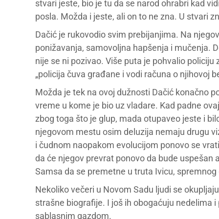
stvari jeste, bio je tu da se narod ohrabri kad vid
posla. Možda i jeste, ali on to ne zna. U stvari z
Dačić je rukovodio svim prebijanjima. Na njegovo
ponižavanja, samovoljna hapšenja i mučenja. D
nije se ni pozivao. Više puta je pohvalio policij
„policija čuva građane i vodi računa o njihovoj 
Možda je tek na ovoj dužnosti Dačić konačno poče
vreme u kome je bio uz vladare. Kad padne ovaj, 
zbog toga što je glup, mada otupaveo jeste i bilo
njegovom mestu osim deluzija nemaju drugu vizi
i čudnom naopakom evolucijom ponovo se vratio
da će njegov prevrat ponovo da bude uspešan ako
Samsa da se premetne u truta Ivicu, spremnog d
Nekoliko večeri u Novom Sadu ljudi se okupljaju
strašne biografije. I još ih obogaćuju nedelima i 
sablasnim gazdom.