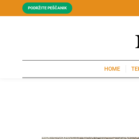
PODRŽITE PEŠČANIK
HOME
TE
HOME
TE