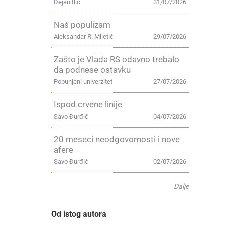
Dejan Ilić
31/07/2026
Naš populizam
Aleksandar R. Miletić
29/07/2026
Zašto je Vlada RS odavno trebalo
da podnese ostavku
Pobunjeni univerzitet
27/07/2026
Ispod crvene linije
Savo Đurđić
04/07/2026
20 meseci neodgovornosti i nove
afere
Savo Đurđić
02/07/2026
Dalje
Od istog autora