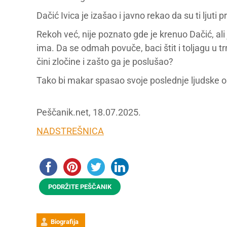
Dačić Ivica je izašao i javno rekao da su ti ljuti
Rekoh već, nije poznato gde je krenuo Dačić, ali
ima. Da se odmah povuče, baci štit i toljagu u t
čini zločine i zašto ga je poslušao?
Tako bi makar spasao svoje poslednje ljudske ost
Peščanik.net, 18.07.2025.
NADSTREŠNICA
PODRŽITE PEŠČANIK
Biografija