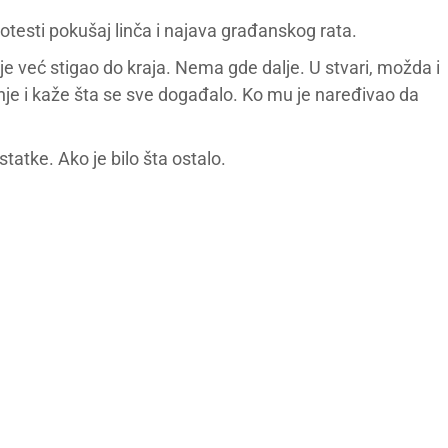
 protesti pokušaj linča i najava građanskog rata.
 je već stigao do kraja. Nema gde dalje. U stvari, možda i
rnje i kaže šta se sve događalo. Ko mu je naređivao da
atke. Ako je bilo šta ostalo.