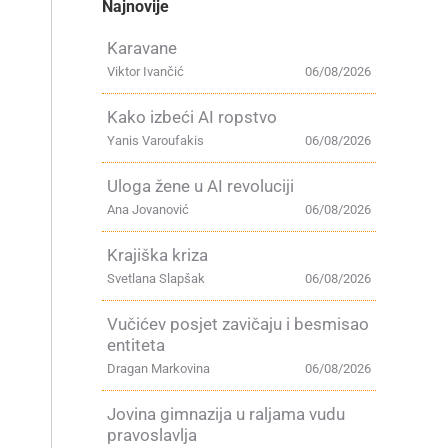
Najnovije
Karavane
Viktor Ivančić
06/08/2026
Kako izbeći AI ropstvo
Yanis Varoufakis
06/08/2026
Uloga žene u AI revoluciji
Ana Jovanović
06/08/2026
Krajiška kriza
Svetlana Slapšak
06/08/2026
Vučićev posjet zavičaju i besmisao
entiteta
Dragan Markovina
06/08/2026
Jovina gimnazija u raljama vudu
pravoslavlja