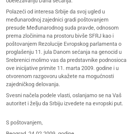
obeležavanju Dana sećanja.
Polazeći od interesa Srbije da svoj ugled u
međunarodnoj zajednici gradi poštovanjem
presude Međunarodnog suda pravde, odnosom
prema zločinima na prostoru bivše SFRJ kao i
poštovanjem Rezolucije Evropskog parlamenta o
proglašenju 11. jula Danom sećanja na genocid u
Srebrenici molimo vas da predstavnike podnosioca
ove inicijative primite 11. marta 2009. godine i u
otvorenom razgovoru ukažete na mogućnosti
zajedničkog delovanja.
Svesni načela podele vlasti, oslanjamo se na Vaš
autoritet i želju da Srbiju izvedete na evropski put.
S poštovanjem,
Beograd, 24.02.2009. godine