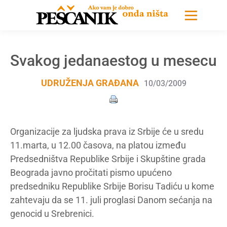
Svakog jedanaestog u mesecu
UDRUŽENJA GRAĐANA
10/03/2009
Organizacije za ljudska prava iz Srbije će u sredu
11.marta, u 12.00 časova, na platou između
Predsedništva Republike Srbije i Skupštine grada
Beograda javno pročitati pismo upućeno
predsedniku Republike Srbije Borisu Tadiću u kome
zahtevaju da se 11. juli proglasi Danom sećanja na
genocid u Srebrenici.