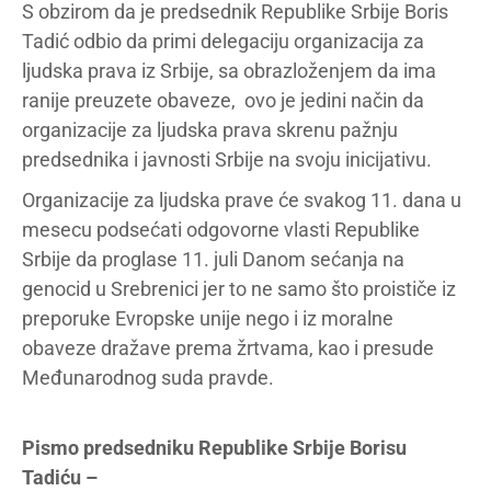
S obzirom da je predsednik Republike Srbije Boris
Tadić odbio da primi delegaciju organizacija za
ljudska prava iz Srbije, sa obrazloženjem da ima
ranije preuzete obaveze, ovo je jedini način da
organizacije za ljudska prava skrenu pažnju
predsednika i javnosti Srbije na svoju inicijativu.
Organizacije za ljudska prave će svakog 11. dana u
mesecu podsećati odgovorne vlasti Republike
Srbije da proglase 11. juli Danom sećanja na
genocid u Srebrenici jer to ne samo što proističe iz
preporuke Evropske unije nego i iz moralne
obaveze dražave prema žrtvama, kao i presude
Međunarodnog suda pravde.
Pismo predsedniku Republike Srbije Borisu
Tadiću –