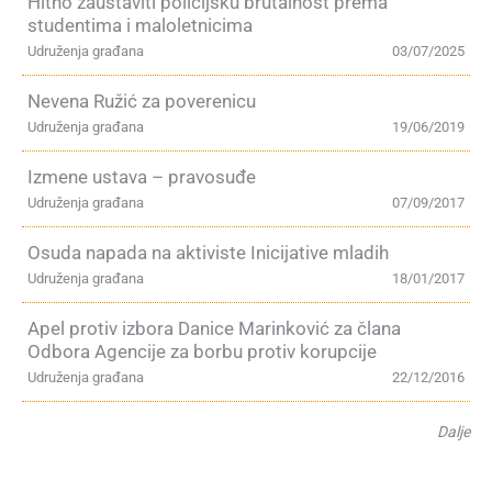
Hitno zaustaviti policijsku brutalnost prema
studentima i maloletnicima
Udruženja građana
03/07/2025
Nevena Ružić za poverenicu
Udruženja građana
19/06/2019
Izmene ustava – pravosuđe
Udruženja građana
07/09/2017
Osuda napada na aktiviste Inicijative mladih
Udruženja građana
18/01/2017
Apel protiv izbora Danice Marinković za člana
Odbora Agencije za borbu protiv korupcije
Udruženja građana
22/12/2016
Dalje