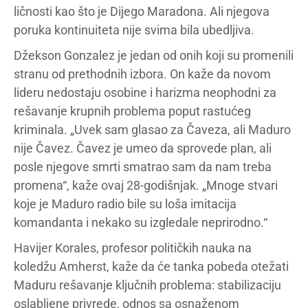
ličnosti kao što je Dijego Maradona. Ali njegova
poruka kontinuiteta nije svima bila ubedljiva.
Džekson Gonzalez je jedan od onih koji su promenili
stranu od prethodnih izbora. On kaže da novom
lideru nedostaju osobine i harizma neophodni za
rešavanje krupnih problema poput rastućeg
kriminala. „Uvek sam glasao za Čaveza, ali Maduro
nije Čavez. Čavez je umeo da sprovede plan, ali
posle njegove smrti smatrao sam da nam treba
promena“, kaže ovaj 28-godišnjak. „Mnoge stvari
koje je Maduro radio bile su loša imitacija
komandanta i nekako su izgledale neprirodno.“
Havijer Korales, profesor političkih nauka na
koledžu Amherst, kaže da će tanka pobeda otežati
Maduru rešavanje ključnih problema: stabilizaciju
oslabljene privrede, odnos sa osnaženom