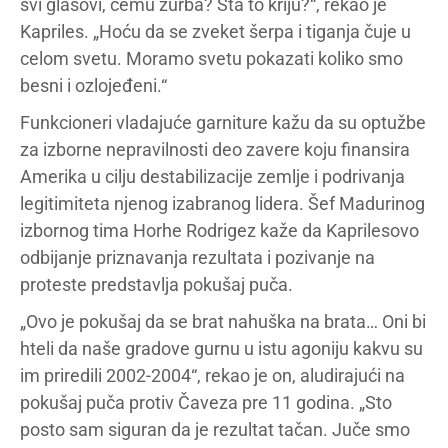
svi glasovi, čemu žurba? Šta to kriju?“, rekao je
Kapriles. „Hoću da se zveket šerpa i tiganja čuje u
celom svetu. Moramo svetu pokazati koliko smo
besni i ozlojeđeni.“
Funkcioneri vladajuće garniture kažu da su optužbe
za izborne nepravilnosti deo zavere koju finansira
Amerika u cilju destabilizacije zemlje i podrivanja
legitimiteta njenog izabranog lidera. Šef Madurinog
izbornog tima Horhe Rodrigez kaže da Kaprilesovo
odbijanje priznavanja rezultata i pozivanje na
proteste predstavlja pokušaj puča.
„Ovo je pokušaj da se brat nahuška na brata… Oni bi
hteli da naše gradove gurnu u istu agoniju kakvu su
im priredili 2002-2004“, rekao je on, aludirajući na
pokušaj puča protiv Čaveza pre 11 godina. „Sto
posto sam siguran da je rezultat tačan. Juče smo