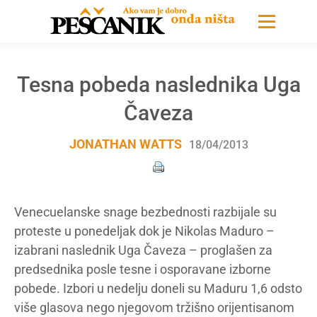
Tesna pobeda naslednika Uga
Čaveza
JONATHAN WATTS
18/04/2013
Venecuelanske snage bezbednosti razbijale su
proteste u ponedeljak dok je Nikolas Maduro –
izabrani naslednik Uga Čaveza – proglašen za
predsednika posle tesne i osporavane izborne
pobede. Izbori u nedelju doneli su Maduru 1,6 odsto
više glasova nego njegovom tržišno orijentisanom