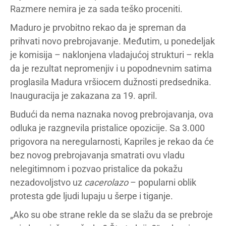
Razmere nemira je za sada teško proceniti.
Maduro je prvobitno rekao da je spreman da
prihvati novo prebrojavanje. Međutim, u ponedeljak
je komisija – naklonjena vladajućoj strukturi – rekla
da je rezultat nepromenjiv i u popodnevnim satima
proglasila Madura vršiocem dužnosti predsednika.
Inauguracija je zakazana za 19. april.
Budući da nema naznaka novog prebrojavanja, ova
odluka je razgnevila pristalice opozicije. Sa 3.000
prigovora na neregularnosti, Kapriles je rekao da će
bez novog prebrojavanja smatrati ovu vladu
nelegitimnom i pozvao pristalice da pokažu
nezadovoljstvo uz
cacerolazo
– popularni oblik
protesta gde ljudi lupaju u šerpe i tiganje.
„Ako su obe strane rekle da se slažu da se prebroje