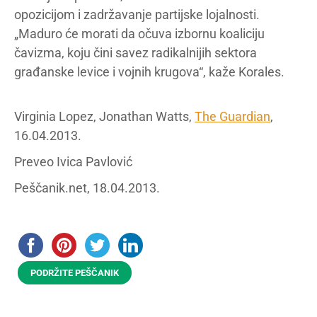
opozicijom i zadržavanje partijske lojalnosti.
„Maduro će morati da očuva izbornu koaliciju
čavizma, koju čini savez radikalnijih sektora
građanske levice i vojnih krugova“, kaže Korales.
Virginia Lopez, Jonathan Watts,
The Guardian
,
16.04.2013.
Preveo Ivica Pavlović
Peščanik.net, 18.04.2013.
PODRŽITE PEŠČANIK