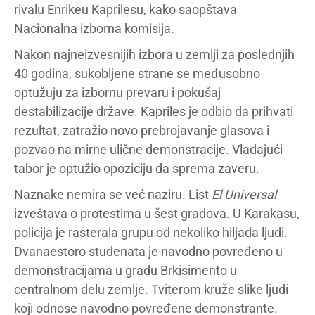
rivalu Enrikeu Kaprilesu, kako saopštava
Nacionalna izborna komisija.
Nakon najneizvesnijih izbora u zemlji za poslednjih
40 godina, sukobljene strane se međusobno
optužuju za izbornu prevaru i pokušaj
destabilizacije države. Kapriles je odbio da prihvati
rezultat, zatražio novo prebrojavanje glasova i
pozvao na mirne ulične demonstracije. Vladajući
tabor je optužio opoziciju da sprema zaveru.
Naznake nemira se već naziru. List
El Universal
izveštava o protestima u šest gradova. U Karakasu,
policija je rasterala grupu od nekoliko hiljada ljudi.
Dvanaestoro studenata je navodno povređeno u
demonstracijama u gradu Brkisimento u
centralnom delu zemlje. Tviterom kruže slike ljudi
koji odnose navodno povređene demonstrante.