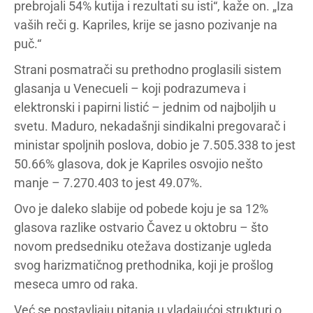
prebrojali 54% kutija i rezultati su isti“, kaže on. „Iza
vaših reči g. Kapriles, krije se jasno pozivanje na
puč.“
Strani posmatrači su prethodno proglasili sistem
glasanja u Venecueli – koji podrazumeva i
elektronski i papirni listić – jednim od najboljih u
svetu. Maduro, nekadašnji sindikalni pregovarač i
ministar spoljnih poslova, dobio je 7.505.338 to jest
50.66% glasova, dok je Kapriles osvojio nešto
manje – 7.270.403 to jest 49.07%.
Ovo je daleko slabije od pobede koju je sa 12%
glasova razlike ostvario Čavez u oktobru – što
novom predsedniku otežava dostizanje ugleda
svog harizmatičnog prethodnika, koji je prošlog
meseca umro od raka.
Već se postavljaju pitanja u vladajućoj strukturi o