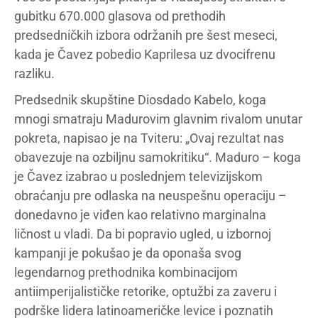
gubitku 670.000 glasova od prethodih
predsedničkih izbora održanih pre šest meseci,
kada je Čavez pobedio Kaprilesa uz dvocifrenu
razliku.
Predsednik skupštine Diosdado Kabelo, koga
mnogi smatraju Madurovim glavnim rivalom unutar
pokreta, napisao je na Tviteru: „Ovaj rezultat nas
obavezuje na ozbiljnu samokritiku“. Maduro – koga
je Čavez izabrao u poslednjem televizijskom
obraćanju pre odlaska na neuspešnu operaciju –
donedavno je viđen kao relativno marginalna
ličnost u vladi. Da bi popravio ugled, u izbornoj
kampanji je pokušao je da oponaša svog
legendarnog prethodnika kombinacijom
antiimperijalističke retorike, optužbi za zaveru i
podrške lidera latinoameričke levice i poznatih