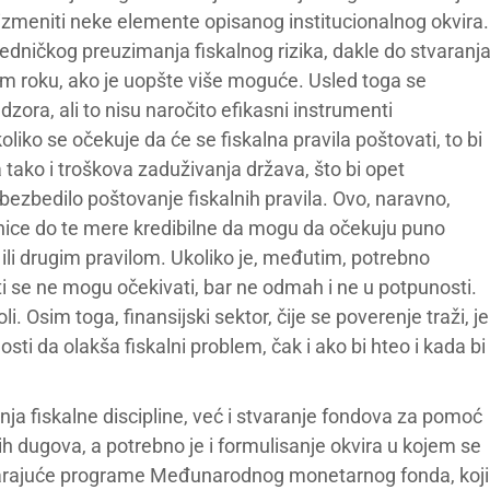
 izmeniti neke elemente opisanog institucionalnog okvira.
ajedničkog preuzimanja fiskalnog rizika, dakle do stvaranj
kom roku, ako je uopšte više moguće. Usled toga se
zora, ali to nisu naročito efikasni instrumenti
, ukoliko se očekuje da će se fiskalna pravila poštovati, to bi
tako i troškova zaduživanja država, što bi opet
ezbedilo poštovanje fiskalnih pravila. Ovo, naravno,
lanice do te mere kredibilne da mogu da očekuju puno
ili drugim pravilom. Ukoliko je, međutim, potrebno
ekti se ne mogu očekivati, bar ne odmah i ne u potpunosti.
Osim toga, finansijski sektor, čije se poverenje traži, je
ti da olakša fiskalni problem, čak i ako bi hteo i kada bi
ja fiskalne discipline, već i stvaranje fondova za pomoć
 dugova, a potrebno je i formulisanje okvira u kojem se
ovarajuće programe Međunarodnog monetarnog fonda, koji