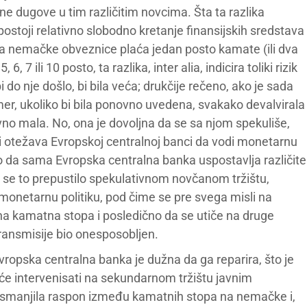
 dugove u tim različitim novcima. Šta ta razlika
postoji relativno slobodno kretanje finansijskih sredstava
a nemačke obveznice plaća jedan posto kamate (ili dva
 7 ili 10 posto, ta razlika, inter alia, indicira toliki rizik
 do nje došlo, bi bila veća; drukčije rečeno, ako je sada
imer, ukoliko bi bila ponovno uvedena, svakako devalvirala
ivno mala. No, ona je dovoljna da se sa njom spekuliše,
koji otežava Evropskoj centralnoj banci da vodi monetarnu
jivo da sama Evropska centralna banka uspostavlja različite
bi se to prepustilo spekulativnom novčanom tržištu,
monetarnu politiku, pod čime se pre svega misli na
a kamatna stopa i posledično da se utiče na druge
ansmisije bio onesposobljen.
Evropska centralna banka je dužna da ga reparira, što je
o će intervenisati na sekundarnom tržištu javnim
 smanjila raspon između kamatnih stopa na nemačke i,