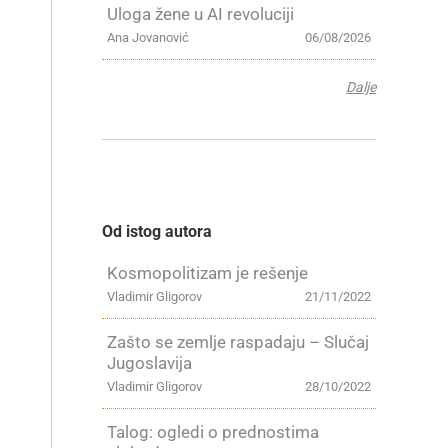
Uloga žene u AI revoluciji
Ana Jovanović
06/08/2026
Dalje
Od istog autora
Kosmopolitizam je rešenje
Vladimir Gligorov
21/11/2022
Zašto se zemlje raspadaju – Slučaj
Jugoslavija
Vladimir Gligorov
28/10/2022
e
Talog: ogledi o prednostima