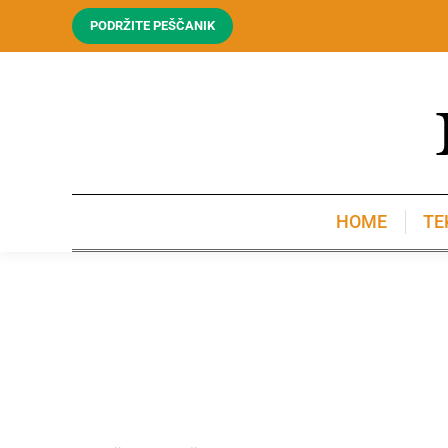
PODRŽITE PEŠČANIK
HOME
TE
HOME
TE