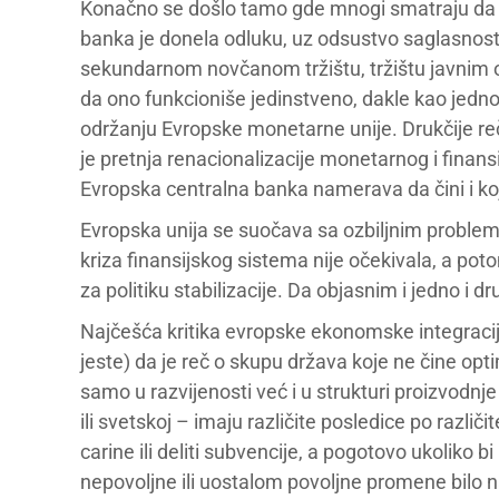
Konačno se došlo tamo gde mnogi smatraju da j
banka je donela odluku, uz odsustvo saglasnos
sekundarnom novčanom tržištu, tržištu javnim 
da ono funkcioniše jedinstveno, dakle kao jedno t
održanju Evropske monetarne unije. Drukčije reč
je pretnja renacionalizacije monetarnog i finans
Evropska centralna banka namerava da čini i koj
Evropska unija se suočava sa ozbiljnim problemim
kriza finansijskog sistema nije očekivala, a po
za politiku stabilizacije. Da objasnim i jedno i dr
Najčešća kritika evropske ekonomske integracije,
jeste) da je reč o skupu država koje ne čine op
samo u razvijenosti već i u strukturi proizvodnj
ili svetskoj – imaju različite posledice po različ
carine ili deliti subvencije, a pogotovo ukoliko 
nepovoljne ili uostalom povoljne promene bilo na 