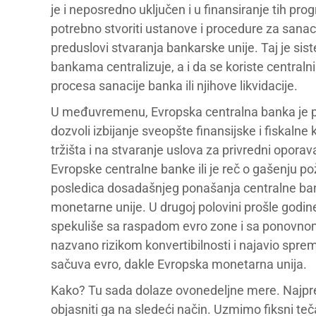
je i neposredno uključen i u finansiranje tih prog
potrebno stvoriti ustanove i procedure za sanac
preduslovi stvaranja bankarske unije. Taj je sis
bankama centralizuje, a i da se koriste central
procesa sanacije banka ili njihove likvidacije.
U međuvremenu, Evropska centralna banka je pr
dozvoli izbijanje sveopšte finansijske i fiskalne
tržišta i na stvaranje uslova za privredni oporavak
Evropske centralne banke ili je reč o gašenju po
posledica dosadašnjeg ponašanja centralne bank
monetarne unije. U drugoj polovini prošle godine
spekuliše sa raspadom evro zone i sa ponovnom
nazvano rizikom konvertibilnosti i najavio sprem
sačuva evro, dakle Evropska monetarna unija.
Kako? Tu sada dolaze ovonedeljne mere. Najpre, 
objasniti ga na sledeći način. Uzmimo fiksni teča