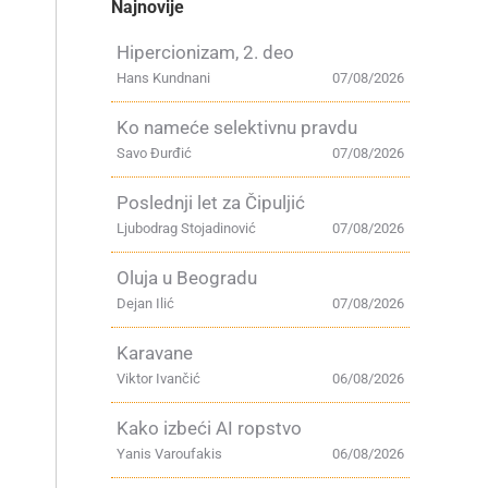
Najnovije
Hipercionizam, 2. deo
Hans Kundnani
07/08/2026
Ko nameće selektivnu pravdu
Savo Đurđić
07/08/2026
Poslednji let za Čipuljić
Ljubodrag Stojadinović
07/08/2026
Oluja u Beogradu
Dejan Ilić
07/08/2026
Karavane
Viktor Ivančić
06/08/2026
Kako izbeći AI ropstvo
Yanis Varoufakis
06/08/2026