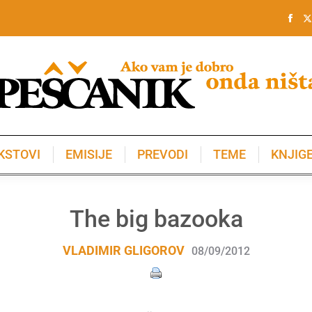
KSTOVI
EMISIJE
PREVODI
TEME
KNJIG
KSTOVI
EMISIJE
PREVODI
TEME
KNJIG
The big bazooka
VLADIMIR GLIGOROV
08/09/2012