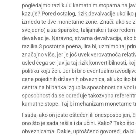
pogledajmo razliku u kamatnim stopama na javne
kazuje? Pored ostalog, rizik devalvacije ukoliko 
između te dve monetarne zone. Znači, ako se z
svejedno) a za španske, talijanske i tako redom 5, 6,
devalvacije. Naravno, stvarna devalvacija, ako bi
razlika 3 postotna poena, lira bi, uzmimo taj pr
značajno više, jer je još uvek verovatnoća relat
usled čega se javlja taj rizik konvertibilnosti, 
politiku koju želi. Jer bi bilo eventualno izvodl
cene pojedinih državnih obveznica, ali ukoliko 
centralna bi banka izgubila sposobnost da vodi 
sposobnost da se određuje takozvana referentn
kamatne stope. Taj bi mehanizam monetarne tr
I sada, ako on jeste oštećen ili onesposobljen, 
ono što je sada rešila i da učini. Kako? Tako št
obveznicama. Dakle, uprošćeno govoreći, da bi