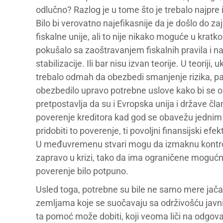
odlučno? Razlog je u tome što je trebalo najpre
Bilo bi verovatno najefikasnije da je došlo do z
fiskalne unije, ali to nije nikako moguće u krat
pokušalo sa zaoštravanjem fiskalnih pravila i nad
stabilizacije. Ili bar nisu izvan teorije. U teoriji
trebalo odmah da obezbedi smanjenje rizika, pa 
obezbedilo upravo potrebne uslove kako bi se ob
pretpostavlja da su i Evropska unija i države č
poverenje kreditora kad god se obavežu jednim 
pridobiti to poverenje, ti povoljni finansijski ef
U međuvremenu stvari mogu da izmaknu kontroli. 
zapravo u krizi, tako da ima ograničene mogućnos
poverenje bilo potpuno.
Usled toga, potrebne su bile ne samo mere jačan
zemljama koje se suočavaju sa održivošću javnih
ta pomoć može dobiti, koji veoma liči na odg