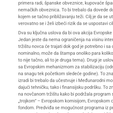
primera radi, španske obveznice, kupovaće špan
nemačkih obveznica. To bi trebalo da dovede d
kojem se tačno približavanju teži. Cilj je da se u
verovatno se i želi izbeći rizik da se uspostavi 
Dva su ključna uslova da bi ova akcija Evropsk
Jedan jeste da nema ograničenja na visinu inte
tržištu novca će trajati dok god je potrebno i s
nominalno, može da štampa onoliko para koliko 
to nije tačno, ali to je druga tema). Drugi je us
sa Evropskim mehanizmom za stabilizaciju (odno
na snagu tek početkom sledeće godine). To znači
izradi bi trebalo da učestvuje i Međunarodni m
dajući tehničku, tako i finansijsku podršku. To 
na novčanom tržištu kako bi podržala program sl
„trojkom“ – Evropskom komisijom, Evropskom
fondom. Predviđa se mogućnost programa iz predo