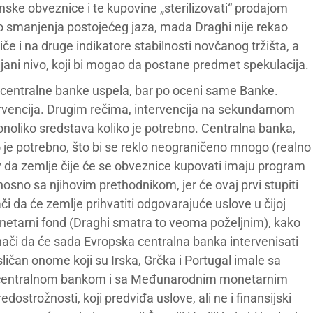
ske obveznice i te kupovine „sterilizovati“ prodajom
o smanjenja postojećeg jaza, mada Draghi nije rekao
tiče i na druge indikatore stabilnosti novčanog tržišta, a
ciljani nivo, koji bi mogao da postane predmet spekulacija.
e centralne banke uspela, bar po oceni same Banke.
rvencija. Drugim rečima, intervencija na sekundarnom
a onoliko sredstava koliko je potrebno. Centralna banka,
je potrebno, što bi se reklo neograničeno mnogo (realno
lov da zemlje čije će se obveznice kupovati imaju program
sno sa njihovim prethodnikom, jer će ovaj prvi stupiti
 da će zemlje prihvatiti odgovarajuće uslove u čijoj
onetarni fond (Draghi smatra to veoma poželjnim), kako
znači da će sada Evropska centralna banka intervenisati
ičan onome koji su Irska, Grčka i Portugal imale sa
 centralnom bankom i sa Međunarodnim monetarnim
strožnosti, koji predviđa uslove, ali ne i finansijski