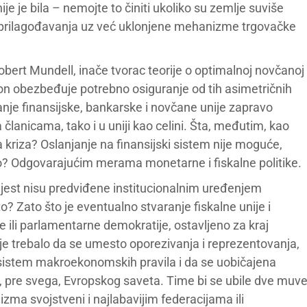
 je bila – nemojte to činiti ukoliko su zemlje suviše
 prilagođavanja uz već uklonjene mehanizme trgovačke
obert Mundell, inače tvorac teorije o optimalnoj novčanoj
n, on obezbeđuje potrebno osiguranje od tih asimetričnih
anje finansijske, bankarske i novčane unije zapravo
lanicama, tako i u uniji kao celini. Šta, međutim, kao
ka kriza? Oslanjanje na finansijski sistem nije moguće,
ko? Odgovarajućim merama monetarne i fiskalne politike.
 jest nisu predviđene institucionalnim uređenjem
? Zato što je eventualno stvaranje fiskalne unije i
ili parlamentarne demokratije, ostavljeno za kraj
e trebalo da se umesto oporezivanja i reprezentovanja,
i sistem makroekonomskih pravila i da se uobičajena
m, pre svega, Evropskog saveta. Time bi se ubile dve muv
izma svojstveni i najlabavijim federacijama ili