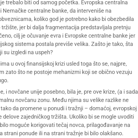
e trebalo biti od samog početka. Evropska centralna
ti Nemačke centralne banke, da interveniše na
obveznicama, koliko god je potrebno kako bi obezbedila
ržište, jer bi dalja fragmentacija predstavljala pretnju
eno, cilj je očuvanje evra i Evropske centralne banke jer
ijskog sistema postala previše velika. Zašto je tako, šta
i su izgledi na uspeh?
a u ovoj finansijskoj krizi usled toga što se, najpre,
tom zato što ne postoje mehanizmi koji se obično vezuju
ugo.
 i novčane unije posebno, bila je, pre ove krize, (a i sada
timalnu novčanu zonu. Među njima su velike razlike ne
e tako da promene u ponudi i tražnji – domaćoj, evropskoj
ite delove zajedničkog tržišta. Ukoliko bi se mogle uvoditi
bi bilo moguće korigovati tečaj novca, prilagođavanje na
strani ponude ili na strani tražnje bi bilo olakšano.