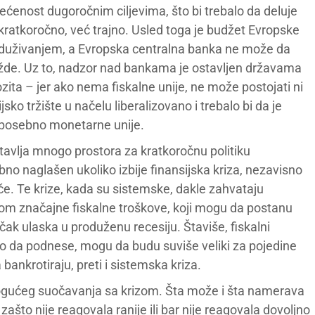
ćenost dugoročnim ciljevima, što bi trebalo da deluje
kratkoročno, već trajno. Usled toga je budžet Evropske
 zaduživanjem, a Evropska centralna banka ne može da
nužde. Uz to, nadzor nad bankama je ostavljen državama
ozita – jer ako nema fiskalne unije, ne može postojati ni
sko tržište u načelu liberalizovano i trebalo bi da je
i posebno monetarne unije.
 ostavlja mnogo prostora za kratkoročnu politiku
sebno naglašen ukoliko izbije finansijska kriza, nezavisno
tiče. Te krize, kada su sistemske, dakle zahvataju
sobom značajne fiskalne troškove, koji mogu da postanu
 čak ulaska u produženu recesiju. Štaviše, fiskalni
lako da podnese, mogu da budu suviše veliki za pojedine
 bankrotiraju, preti i sistemska kriza.
ri mogućeg suočavanja sa krizom. Šta može i šta namerava
zašto nije reagovala ranije ili bar nije reagovala dovoljno