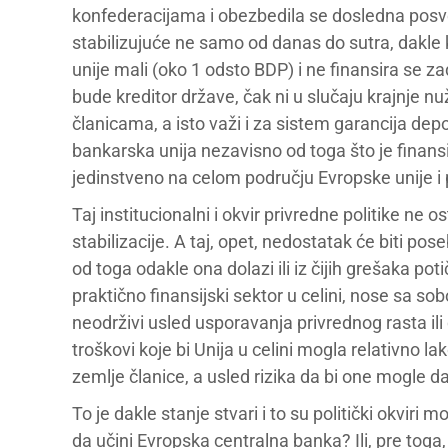
konfederacijama i obezbedila se dosledna posve
stabilizujuće ne samo od danas do sutra, dakle 
unije mali (oko 1 odsto BDP) i ne finansira se
bude kreditor države, čak ni u slučaju krajnje 
članicama, a isto važi i za sistem garancija dep
bankarska unija nezavisno od toga što je finansij
jedinstveno na celom području Evropske unije 
Taj institucionalni i okvir privredne politike ne
stabilizacije. A taj, opet, nedostatak će biti po
od toga odakle ona dolazi ili iz čijih grešaka po
praktično finansijski sektor u celini, nose sa 
neodrživi usled usporavanja privrednog rasta ili
troškovi koje bi Unija u celini mogla relativno 
zemlje članice, a usled rizika da bi one mogle da
To je dakle stanje stvari i to su politički okvi
da učini Evropska centralna banka? Ili, pre toga, 