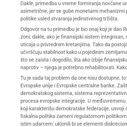
Dakle, primedba u vreme formiranja novčane unije
asimetrične, jer se gube monetarni mehanizmi
politike usled stvaranja jedinstvenog tržišta.
Odgovor na tu primedbu je bio onaj koji je dao R
zoni; dakle, ako je finansijski sistem integrisa
uticaja u privrednim kretanjima. Tako da postoj
učvršćuju stabilnost kako u pojedinim zemljama č
što se zaista i dogodilo, šta ako izbije finansijs
naprotiv – njega je potrebno rehabilitovati. Ka
Tu je sada taj problem da one nisu dostupne, to
Evropske unije i Evropske centralne banke. Zašto
demokratskog sistema, sistema reprezentativne 
procesa evropske integracije. U međuvremenu j
koji karakterišu demokratske federacije, usvoj
fiskalna politika zameni regulatornom politiko
istim udarcem: uklonili bi se elementi diskrecion