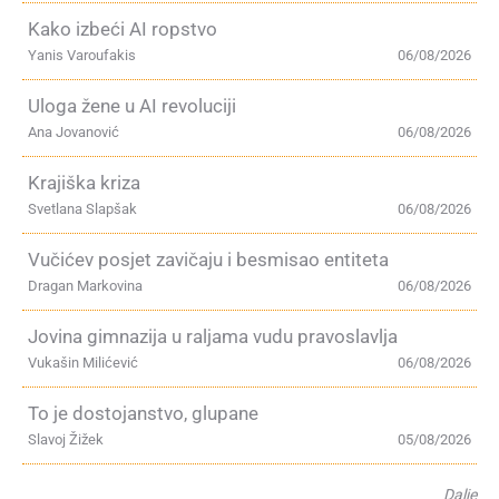
Kako izbeći AI ropstvo
Yanis Varoufakis
06/08/2026
Uloga žene u AI revoluciji
Ana Jovanović
06/08/2026
Krajiška kriza
Svetlana Slapšak
06/08/2026
Vučićev posjet zavičaju i besmisao entiteta
Dragan Markovina
06/08/2026
Jovina gimnazija u raljama vudu pravoslavlja
Vukašin Milićević
06/08/2026
To je dostojanstvo, glupane
Slavoj Žižek
05/08/2026
Dalje