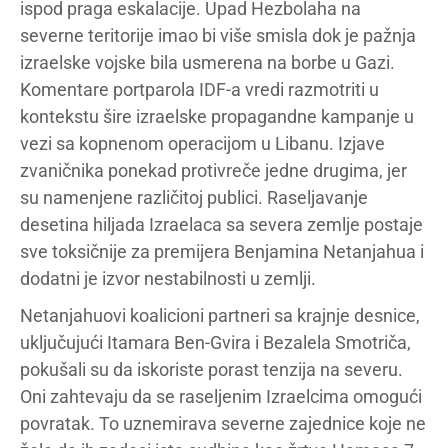
ispod praga eskalacije. Upad Hezbolaha na
severne teritorije imao bi više smisla dok je pažnja
izraelske vojske bila usmerena na borbe u Gazi.
Komentare portparola IDF-a vredi razmotriti u
kontekstu šire izraelske propagandne kampanje u
vezi sa kopnenom operacijom u Libanu. Izjave
zvaničnika ponekad protivreče jedne drugima, jer
su namenjene različitoj publici. Raseljavanje
desetina hiljada Izraelaca sa severa zemlje postaje
sve toksičnije za premijera Benjamina Netanjahua i
dodatni je izvor nestabilnosti u zemlji.
Netanjahuovi koalicioni partneri sa krajnje desnice,
uključujući Itamara Ben-Gvira i Bezalela Smotriča,
pokušali su da iskoriste porast tenzija na severu.
Oni zahtevaju da se raseljenim Izraelcima omogući
povratak. To uznemirava severne zajednice koje ne