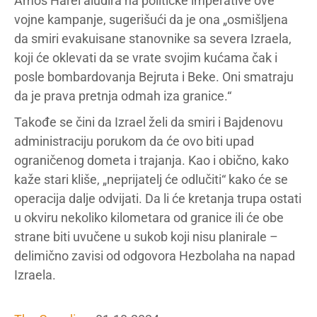
Amos Harel aludira na političke imperative ove
vojne kampanje, sugerišući da je ona „osmišljena
da smiri evakuisane stanovnike sa severa Izraela,
koji će oklevati da se vrate svojim kućama čak i
posle bombardovanja Bejruta i Beke. Oni smatraju
da je prava pretnja odmah iza granice.“
Takođe se čini da Izrael želi da smiri i Bajdenovu
administraciju porukom da će ovo biti upad
ograničenog dometa i trajanja. Kao i obično, kako
kaže stari kliše, „neprijatelj će odlučiti“ kako će se
operacija dalje odvijati. Da li će kretanja trupa ostati
u okviru nekoliko kilometara od granice ili će obe
strane biti uvučene u sukob koji nisu planirale –
delimično zavisi od odgovora Hezbolaha na napad
Izraela.