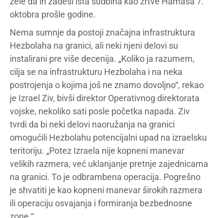
žele da ih zadesi ista sudbina kao žrtve Hamasa 7.
oktobra prošle godine.
Nema sumnje da postoji značajna infrastruktura
Hezbolaha na granici, ali neki njeni delovi su
instalirani pre više decenija. „Koliko ja razumem,
cilja se na infrastrukturu Hezbolaha i na neka
postrojenja o kojima još ne znamo dovoljno“, rekao
je Izrael Ziv, bivši direktor Operativnog direktorata
vojske, nekoliko sati posle početka napada. Ziv
tvrdi da bi neki delovi naoružanja na granici
omogućili Hezbolahu potencijalni upad na izraelsku
teritoriju. „Potez Izraela nije kopneni manevar
velikih razmera, već uklanjanje pretnje zajednicama
na granici. To je odbrambena operacija. Pogrešno
je shvatiti je kao kopneni manevar širokih razmera
ili operaciju osvajanja i formiranja bezbednosne
zone.“