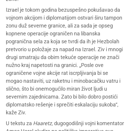
Izrael je tokom godina bezuspešno pokušavao da
vojnom akcijom i diplomatijom ostvari širu tampon
zonu duž severne granice, ali za sada je opseg
kopnene operacije ograničen na libanska
pogranična sela za koja se tvrdi da ih je Hezbolah
pretvorio u položaje za napad na Izrael. Ziv i mnogi
drugi smatraju da obim tekuće operacije ne znači
nužno kraj napetosti na granici. „Posle ove
ograničene vojne akcije rat iscrpljivanja bi se
mogao nastaviti, uz raketnu i minobacačku vatru i
slično, što bi onemogućilo miran život ljudi u
severnim zajednicama. Zato bi bilo dobro postići
diplomatsko rešenje i sprečiti eskalaciju sukoba“,
kaže Ziv.
U tekstu za
Haaretz
, dugogodišnji vojni komentator