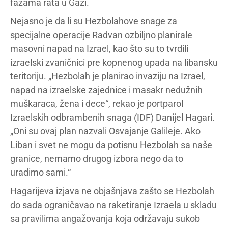
fazama rata u Gazi.
Nejasno je da li su Hezbolahove snage za
specijalne operacije Radvan ozbiljno planirale
masovni napad na Izrael, kao što su to tvrdili
izraelski zvaničnici pre kopnenog upada na libansku
teritoriju. „Hezbolah je planirao invaziju na Izrael,
napad na izraelske zajednice i masakr nedužnih
muškaraca, žena i dece“, rekao je portparol
Izraelskih odbrambenih snaga (IDF) Danijel Hagari.
„Oni su ovaj plan nazvali Osvajanje Galileje. Ako
Liban i svet ne mogu da potisnu Hezbolah sa naše
granice, nemamo drugog izbora nego da to
uradimo sami.“
Hagarijeva izjava ne objašnjava zašto se Hezbolah
do sada ograničavao na raketiranje Izraela u skladu
sa pravilima angažovanja koja održavaju sukob