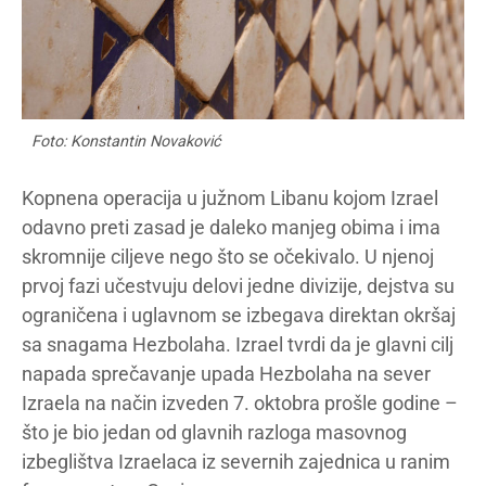
Foto: Konstantin Novaković
Kopnena operacija u južnom Libanu kojom Izrael
odavno preti zasad je daleko manjeg obima i ima
skromnije ciljeve nego što se očekivalo. U njenoj
prvoj fazi učestvuju delovi jedne divizije, dejstva su
ograničena i uglavnom se izbegava direktan okršaj
sa snagama Hezbolaha. Izrael tvrdi da je glavni cilj
napada sprečavanje upada Hezbolaha na sever
Izraela na način izveden 7. oktobra prošle godine –
što je bio jedan od glavnih razloga masovnog
izbeglištva Izraelaca iz severnih zajednica u ranim