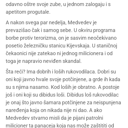
odavno oštre svoje zube, u jednom zalogaju i s
apetitom progutale.
A nakon svega par nedelja, Medvedev je
prevazišao čak i samog sebe. U okviru programa
borbe protiv terorizma, on je sasvim neočekivano
posetio železničku stanicu Kijevskaja. U staničnoj
čekaonici nije zatekao ni jednog milicionera i od
toga je napravio neviđen skandal.
Šta reći? Ima dobrih i loših rukovodilaca. Dobri su
oni koji javno hvale svoje potčinjene, a grde ih kada
su s njima nasamo. Kod loših je obratno. A postoje
još i oni koji su dibidus loši. Dibidus loš rukovodilac
je onaj što javno šamara potčinjene za neispunjena
naređenja koja on nikada nije ni dao. A ako
Medvedev stvarno misli da je pijani patrolni
milicioner ta panaceja koja nas može zaštititi od