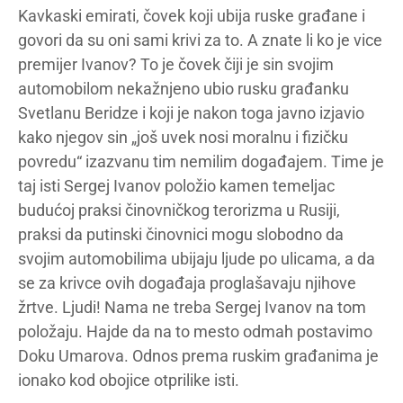
Kavkaski emirati, čovek koji ubija ruske građane i
govori da su oni sami krivi za to. A znate li ko je vice
premijer Ivanov? To je čovek čiji je sin svojim
automobilom nekažnjeno ubio rusku građanku
Svetlanu Beridze i koji je nakon toga javno izjavio
kako njegov sin „još uvek nosi moralnu i fizičku
povredu“ izazvanu tim nemilim događajem. Time je
taj isti Sergej Ivanov položio kamen temeljac
budućoj praksi činovničkog terorizma u Rusiji,
praksi da putinski činovnici mogu slobodno da
svojim automobilima ubijaju ljude po ulicama, a da
se za krivce ovih događaja proglašavaju njihove
žrtve. Ljudi! Nama ne treba Sergej Ivanov na tom
položaju. Hajde da na to mesto odmah postavimo
Doku Umarova. Odnos prema ruskim građanima je
ionako kod obojice otprilike isti.