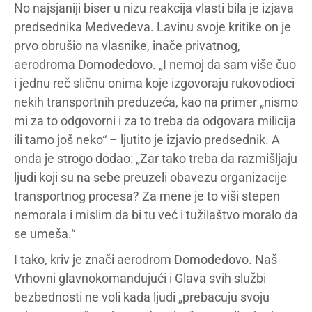
No najsjaniji biser u nizu reakcija vlasti bila je izjava
predsednika Medvedeva. Lavinu svoje kritike on je
prvo obrušio na vlasnike, inače privatnog,
aerodroma Domodedovo. „I nemoj da sam više čuo
i jednu reč sličnu onima koje izgovoraju rukovodioci
nekih transportnih preduzeća, kao na primer „nismo
mi za to odgovorni i za to treba da odgovara milicija
ili tamo još neko“ – ljutito je izjavio predsednik. A
onda je strogo dodao: „Zar tako treba da razmišljaju
ljudi koji su na sebe preuzeli obavezu organizacije
transportnog procesa? Za mene je to viši stepen
nemorala i mislim da bi tu već i tužilaštvo moralo da
se umeša.“
I tako, kriv je znači aerodrom Domodedovo. Naš
Vrhovni glavnokomandujući i Glava svih službi
bezbednosti ne voli kada ljudi „prebacuju svoju