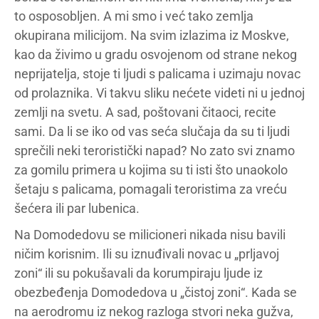
to osposobljen. A mi smo i već tako zemlja
okupirana milicijom. Na svim izlazima iz Moskve,
kao da živimo u gradu osvojenom od strane nekog
neprijatelja, stoje ti ljudi s palicama i uzimaju novac
od prolaznika. Vi takvu sliku nećete videti ni u jednoj
zemlji na svetu. A sad, poštovani čitaoci, recite
sami. Da li se iko od vas seća slučaja da su ti ljudi
sprečili neki teroristički napad? No zato svi znamo
za gomilu primera u kojima su ti isti što unaokolo
šetaju s palicama, pomagali teroristima za vreću
šećera ili par lubenica.
Na Domodedovu se milicioneri nikada nisu bavili
ničim korisnim. Ili su iznuđivali novac u „prljavoj
zoni“ ili su pokušavali da korumpiraju ljude iz
obezbeđenja Domodedova u „čistoj zoni“. Kada se
na aerodromu iz nekog razloga stvori neka gužva,