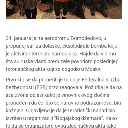
24. januara je na aerodromu Domodedovo, u
prepunoj sali za dolaske, eksplodirala bomba koju
je aktivirao terorista samoubica. Hajde da vidimo
šta su ruske vlasti preduzele povodom poslednjeg
terorističkog akta koji se dogodio u Moskvi.
Prvo što se da primetiti je to da je Federalna služba
bezbednosti (FSB) brzo reagovala. Požurila je da na
sva zvona objavi kako je vinovnik ovog zločina
pronađen i da će, što se naravno podrazumeva, biti
kažnjen. Objavljeno je da je teroristički napad bio
izvršen u organizaciji “Nogajskog džemata”. Kako
to da su organizatore ovog zločinačkog akta tako