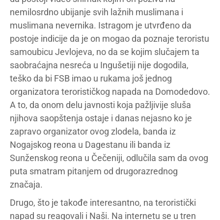
nemilosrdno ubijanje svih lažnih muslimana i
muslimana nevernika. Istragom je utvrđeno da
postoje indicije da je on mogao da poznaje teroristu
samoubicu Jevlojeva, no da se kojim slučajem ta
saobraćajna nesreća u Ingušetiji nije dogodila,
teško da bi FSB imao u rukama još jednog
organizatora terorističkog napada na Domodedovo.
A to, da onom delu javnosti koja pažljivije sluša
njihova saopštenja ostaje i danas nejasno ko je
zapravo organizator ovog zlodela, banda iz
Nogajskog reona u Dagestanu ili banda iz
Sunženskog reona u Čečeniji, odlučila sam da ovog
puta smatram pitanjem od drugorazrednog
značaja.
Drugo, što je takođe interesantno, na teroristički
napad su reagovali i Naši. Na internetu se u tren