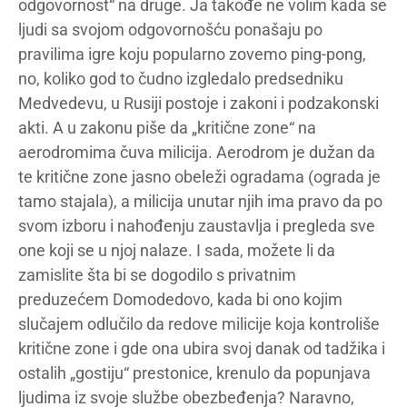
odgovornost“ na druge. Ja takođe ne volim kada se
ljudi sa svojom odgovornošću ponašaju po
pravilima igre koju popularno zovemo ping-pong,
no, koliko god to čudno izgledalo predsedniku
Medvedevu, u Rusiji postoje i zakoni i podzakonski
akti. A u zakonu piše da „kritične zone“ na
aerodromima čuva milicija. Aerodrom je dužan da
te kritične zone jasno obeleži ogradama (ograda je
tamo stajala), a milicija unutar njih ima pravo da po
svom izboru i nahođenju zaustavlja i pregleda sve
one koji se u njoj nalaze. I sada, možete li da
zamislite šta bi se dogodilo s privatnim
preduzećem Domodedovo, kada bi ono kojim
slučajem odlučilo da redove milicije koja kontroliše
kritične zone i gde ona ubira svoj danak od tadžika i
ostalih „gostiju“ prestonice, krenulo da popunjava
ljudima iz svoje službe obezbeđenja? Naravno,