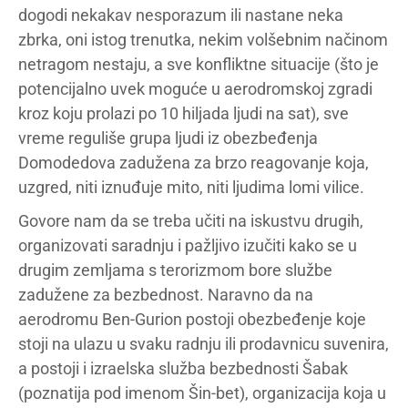
dogodi nekakav nesporazum ili nastane neka
zbrka, oni istog trenutka, nekim volšebnim načinom
netragom nestaju, a sve konfliktne situacije (što je
potencijalno uvek moguće u aerodromskoj zgradi
kroz koju prolazi po 10 hiljada ljudi na sat), sve
vreme reguliše grupa ljudi iz obezbeđenja
Domodedova zadužena za brzo reagovanje koja,
uzgred, niti iznuđuje mito, niti ljudima lomi vilice.
Govore nam da se treba učiti na iskustvu drugih,
organizovati saradnju i pažljivo izučiti kako se u
drugim zemljama s terorizmom bore službe
zadužene za bezbednost. Naravno da na
aerodromu Ben-Gurion postoji obezbeđenje koje
stoji na ulazu u svaku radnju ili prodavnicu suvenira,
a postoji i izraelska služba bezbednosti Šabak
(poznatija pod imenom Šin-bet), organizacija koja u