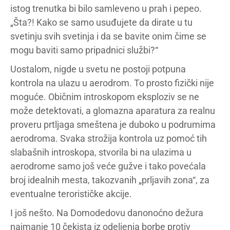
istog trenutka bi bilo samleveno u prah i pepeo.
„Šta?! Kako se samo usuđujete da dirate u tu
svetinju svih svetinja i da se bavite onim čime se
mogu baviti samo pripadnici službi?“
Uostalom, nigde u svetu ne postoji potpuna
kontrola na ulazu u aerodrom. To prosto fizički nije
moguće. Običnim introskopom eksploziv se ne
može detektovati, a glomazna aparatura za realnu
proveru prtljaga smeštena je duboko u podrumima
aerodroma. Svaka strožija kontrola uz pomoć tih
slabašnih introskopa, stvorila bi na ulazima u
aerodrome samo još veće gužve i tako povećala
broj idealnih mesta, takozvanih „prljavih zona“, za
eventualne terorističke akcije.
I još nešto. Na Domodedovu danonoćno dežura
najmanje 10 čekista iz odeljenja borbe protiv