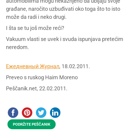
automobilima mogu nekažnjeno da ubijaju svoje
građane, naročito uzbuđivati oko toga što to isto
može da radi i neko drugi.
I šta se tu još može reći?
Vakuum vlasti se uvek i svuda ispunjava pretećim
neredom.
Ежедневный Журнал
, 18.02.2011.
Preveo s ruskog Haim Moreno
Peščanik.net, 22.02.2011.
PODRŽITE PEŠČANIK