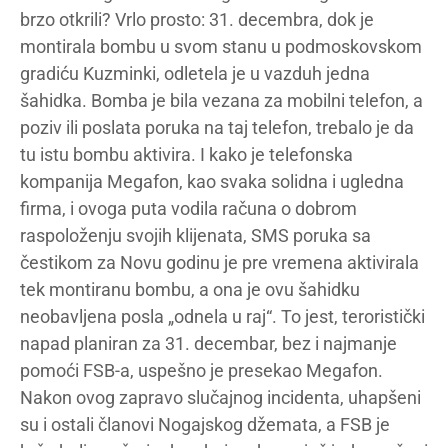
brzo otkrili? Vrlo prosto: 31. decembra, dok je
montirala bombu u svom stanu u podmoskovskom
gradiću Kuzminki, odletela je u vazduh jedna
šahidka. Bomba je bila vezana za mobilni telefon, a
poziv ili poslata poruka na taj telefon, trebalo je da
tu istu bombu aktivira. I kako je telefonska
kompanija Megafon, kao svaka solidna i ugledna
firma, i ovoga puta vodila računa o dobrom
raspoloženju svojih klijenata, SMS poruka sa
čestikom za Novu godinu je pre vremena aktivirala
tek montiranu bombu, a ona je ovu šahidku
neobavljena posla „odnela u raj“. To jest, teroristički
napad planiran za 31. decembar, bez i najmanje
pomoći FSB-a, uspešno je presekao Megafon.
Nakon ovog zapravo slučajnog incidenta, uhapšeni
su i ostali članovi Nogajskog džemata, a FSB je