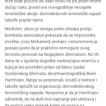
brže bolje požurio da udari recku na još jedan rešeni
slučaj i tako, pored ove novogodišnje neuspele
terorističke akcije, domodedovski teroristički napad
takođe pripiše njima.
Međutim, ubrzo je istraga preko otisaka prstiju
bombaša samoubice pokazala da se neposredni
izvršilac zvao Mohamed Jevlojev i istovremeno je
postalo jasno da je praktično nemoguće ovog
teroristu povezati sa Nogajskim džematom. No tih
dana se u Igušetiji dogodila saobraćajna nesreća u
kojoj je bio povređen jedan od lidera (sada)
Sunženskog džemata, devetnaestogodišnji Bašir
Hamhojev. Njega su prepoznali, izvukli iz bolnice i
takođe optužili za organizaciju domodedovskog
terorističkog napada. Nesporno je da je Hamhojev
odmetnik, da na duši ima najmanje pet ubistava i
da postoji video snimak kojim on poziva na