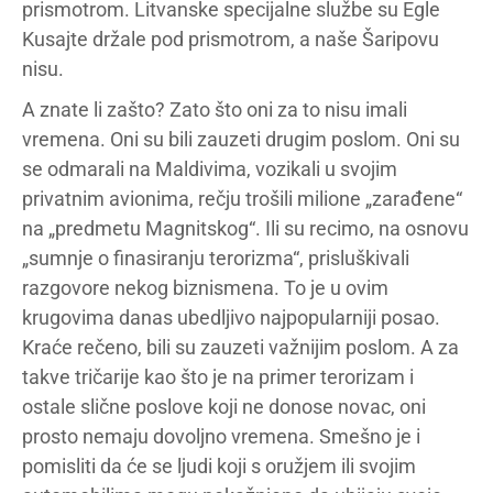
prismotrom. Litvanske specijalne službe su Egle
Kusajte držale pod prismotrom, a naše Šaripovu
nisu.
A znate li zašto? Zato što oni za to nisu imali
vremena. Oni su bili zauzeti drugim poslom. Oni su
se odmarali na Maldivima, vozikali u svojim
privatnim avionima, rečju trošili milione „zarađene“
na „predmetu Magnitskog“. Ili su recimo, na osnovu
„sumnje o finasiranju terorizma“, prisluškivali
razgovore nekog biznismena. To je u ovim
krugovima danas ubedljivo najpopularniji posao.
Kraće rečeno, bili su zauzeti važnijim poslom. A za
takve tričarije kao što je na primer terorizam i
ostale slične poslove koji ne donose novac, oni
prosto nemaju dovoljno vremena. Smešno je i
pomisliti da će se ljudi koji s oružjem ili svojim