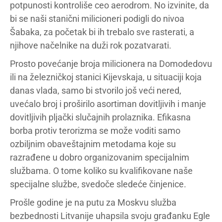
potpunosti kontroliše ceo aerodrom. No izvinite, da
bi se naši stanični milicioneri podigli do nivoa
Šabaka, za početak bi ih trebalo sve rasterati, a
njihove načelnike na duži rok pozatvarati.
Prosto povećanje broja milicionera na Domodedovu
ili na železničkoj stanici Kijevskaja, u situaciji koja
danas vlada, samo bi stvorilo još veći nered,
uvećalo broj i proširilo asortiman dovitljivih i manje
dovitljivih pljački slučajnih prolaznika. Efikasna
borba protiv terorizma se može voditi samo
ozbiljnim obaveštajnim metodama koje su
razrađene u dobro organizovanim specijalnim
službama. O tome koliko su kvalifikovane naše
specijalne službe, svedoče sledeće činjenice.
Prošle godine je na putu za Moskvu služba
bezbednosti Litvanije uhapsila svoju građanku Egle