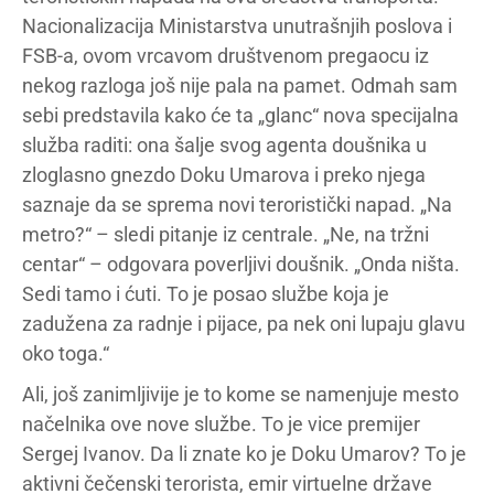
Nacionalizacija Ministarstva unutrašnjih poslova i
FSB-a, ovom vrcavom društvenom pregaocu iz
nekog razloga još nije pala na pamet. Odmah sam
sebi predstavila kako će ta „glanc“ nova specijalna
služba raditi: ona šalje svog agenta doušnika u
zloglasno gnezdo Doku Umarova i preko njega
saznaje da se sprema novi teroristički napad. „Na
metro?“ – sledi pitanje iz centrale. „Ne, na tržni
centar“ – odgovara poverljivi doušnik. „Onda ništa.
Sedi tamo i ćuti. To je posao službe koja je
zadužena za radnje i pijace, pa nek oni lupaju glavu
oko toga.“
Ali, još zanimljivije je to kome se namenjuje mesto
načelnika ove nove službe. To je vice premijer
Sergej Ivanov. Da li znate ko je Doku Umarov? To je
aktivni čečenski terorista, emir virtuelne države