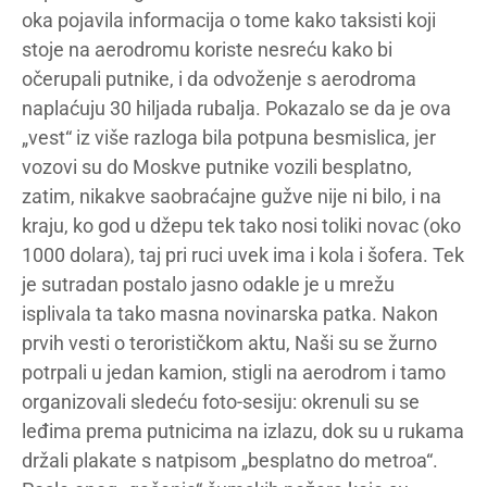
oka pojavila informacija o tome kako taksisti koji
stoje na aerodromu koriste nesreću kako bi
očerupali putnike, i da odvoženje s aerodroma
naplaćuju 30 hiljada rubalja. Pokazalo se da je ova
„vest“ iz više razloga bila potpuna besmislica, jer
vozovi su do Moskve putnike vozili besplatno,
zatim, nikakve saobraćajne gužve nije ni bilo, i na
kraju, ko god u džepu tek tako nosi toliki novac (oko
1000 dolara), taj pri ruci uvek ima i kola i šofera. Tek
je sutradan postalo jasno odakle je u mrežu
isplivala ta tako masna novinarska patka. Nakon
prvih vesti o terorističkom aktu, Naši su se žurno
potrpali u jedan kamion, stigli na aerodrom i tamo
organizovali sledeću foto-sesiju: okrenuli su se
leđima prema putnicima na izlazu, dok su u rukama
držali plakate s natpisom „besplatno do metroa“.