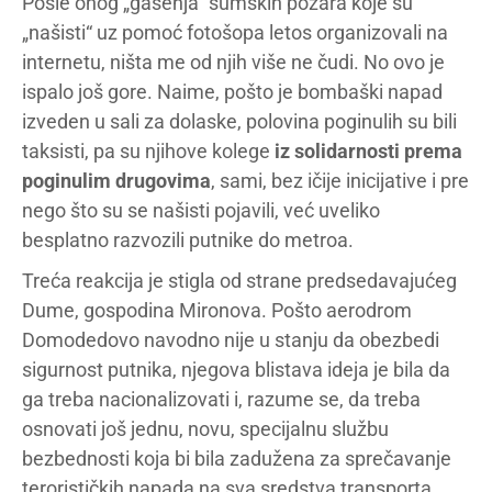
Posle onog „gašenja“ šumskih požara koje su
„našisti“ uz pomoć fotošopa letos organizovali na
internetu, ništa me od njih više ne čudi. No ovo je
ispalo još gore. Naime, pošto je bombaški napad
izveden u sali za dolaske, polovina poginulih su bili
taksisti, pa su njihove kolege
iz solidarnosti prema
poginulim drugovima
, sami, bez ičije inicijative i pre
nego što su se našisti pojavili, već uveliko
besplatno razvozili putnike do metroa.
Treća reakcija je stigla od strane predsedavajućeg
Dume, gospodina Mironova. Pošto aerodrom
Domodedovo navodno nije u stanju da obezbedi
sigurnost putnika, njegova blistava ideja je bila da
ga treba nacionalizovati i, razume se, da treba
osnovati još jednu, novu, specijalnu službu
bezbednosti koja bi bila zadužena za sprečavanje
terorističkih napada na sva sredstva transporta.