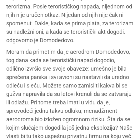
terorizma. Posle terorističkog napada, nijednom od
njih nije uručen otkaz. Nijedan od njih nije čak ni
spomenut. Dakle, kada se prima plata, za terorizam
su nadležni oni, a kada se teroristički akt dogodi,
odgovorno je Domodedovo.
Moram da primetim da je aerodrom Domodedovo,
tog dana kada se teroristički napad dogodio,
odlično izvršio sve svoje obaveze: umešno je bila
sprečena panika i svi avioni su nastavili da uredno
odleću i sleću. Možete samo zamisliti kakva bi se
gužva napravila da su letovi krenuli da se zatvaraju
ili odlažu. Pri tome treba imati u vidu da je,
sprovodeći jednu takvu odluku, menadžment
aerodroma bio izložen ogromnom riziku. Šta da se
kojim slučajem dogodila još jedna eksplozija? Naše
vlasti bi tu tako uspešnu privatnu firmu na koju već