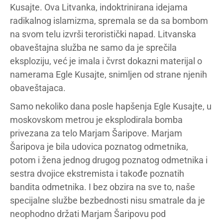
Kusajte. Ova Litvanka, indoktrinirana idejama
radikalnog islamizma, spremala se da sa bombom
na svom telu izvrši teroristički napad. Litvanska
obaveštajna služba ne samo da je sprečila
eksploziju, već je imala i čvrst dokazni materijal o
namerama Egle Kusajte, snimljen od strane njenih
obaveštajaca.
Samo nekoliko dana posle hapšenja Egle Kusajte, u
moskovskom metrou je eksplodirala bomba
privezana za telo Marjam Šaripove. Marjam
Šaripova je bila udovica poznatog odmetnika,
potom i žena jednog drugog poznatog odmetnika i
sestra dvojice ekstremista i takođe poznatih
bandita odmetnika. I bez obzira na sve to, naše
specijalne službe bezbednosti nisu smatrale da je
neophodno držati Marjam Šaripovu pod