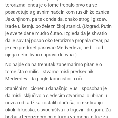
terorizma, onda je o tome trebalo prvo da se
posavetuje s glavnim načelnikom ruskih železnica
Jakunjinom, pa tek onda da, onako strog i gizdav,
izađe u šetnju po železničkoj stanici. (Uzgred, Putin
je sve te dane mudro ćutao. Izgleda da je shvatio
da je sav taj posao oko terorizma propala stvar, pa
je ceo predmet pasovao Medvedevu, ne bi li od
njega definitivno napravio klovna.)
No hajde da na trenutak zanemarimo pitanje o
tome šta o miliciji stvarno misli predsednik
Medvedev i da pogledamo istini u oči.
Stanični milicioner u današnjoj Rusiji sposoban je
da misli isključivo o sledećim stvarima: o ubiranju
novca od tadžika i ostalih dođoša, o reketiranju
okolnih kioska, o svodništvu i o trgovini drogom. Za
borbu s terorizmom on niti ima vremena, niti je za