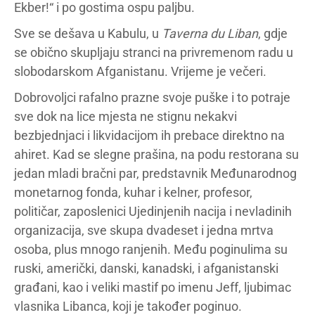
Ekber!“ i po gostima ospu paljbu.
Sve se dešava u Kabulu, u
Taverna du Liban
, gdje
se obično skupljaju stranci na privremenom radu u
slobodarskom Afganistanu. Vrijeme je večeri.
Dobrovoljci rafalno prazne svoje puške i to potraje
sve dok na lice mjesta ne stignu nekakvi
bezbjednjaci i likvidacijom ih prebace direktno na
ahiret. Kad se slegne prašina, na podu restorana su
jedan mladi bračni par, predstavnik Međunarodnog
monetarnog fonda, kuhar i kelner, profesor,
političar, zaposlenici Ujedinjenih nacija i nevladinih
organizacija, sve skupa dvadeset i jedna mrtva
osoba, plus mnogo ranjenih. Među poginulima su
ruski, američki, danski, kanadski, i afganistanski
građani, kao i veliki mastif po imenu Jeff, ljubimac
vlasnika Libanca, koji je također poginuo.