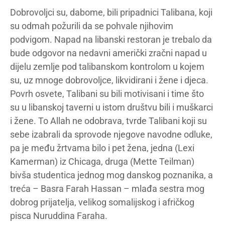
Dobrovoljci su, dabome, bili pripadnici Talibana, koji
su odmah požurili da se pohvale njihovim
podvigom. Napad na libanski restoran je trebalo da
bude odgovor na nedavni američki zračni napad u
dijelu zemlje pod talibanskom kontrolom u kojem
su, uz mnoge dobrovoljce, likvidirani i žene i djeca.
Povrh osvete, Talibani su bili motivisani i time što
su u libanskoj taverni u istom društvu bili i muškarci
i žene. To Allah ne odobrava, tvrde Talibani koji su
sebe izabrali da sprovode njegove navodne odluke,
pa je među žrtvama bilo i pet žena, jedna (Lexi
Kamerman) iz Chicaga, druga (Mette Teilman)
bivša studentica jednog mog danskog poznanika, a
treća – Basra Farah Hassan – mlađa sestra mog
dobrog prijatelja, velikog somalijskog i afričkog
pisca Nuruddina Faraha.