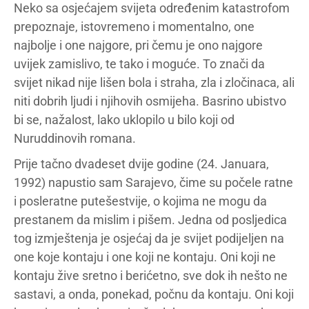
Neko sa osjećajem svijeta određenim katastrofom
prepoznaje, istovremeno i momentalno, one
najbolje i one najgore, pri čemu je ono najgore
uvijek zamislivo, te tako i moguće. To znači da
svijet nikad nije lišen bola i straha, zla i zločinaca, ali
niti dobrih ljudi i njihovih osmijeha. Basrino ubistvo
bi se, nažalost, lako uklopilo u bilo koji od
Nuruddinovih romana.
Prije tačno dvadeset dvije godine (24. Januara,
1992) napustio sam Sarajevo, čime su počele ratne
i posleratne putešestvije, o kojima ne mogu da
prestanem da mislim i pišem. Jedna od posljedica
tog izmještenja je osjećaj da je svijet podijeljen na
one koje kontaju i one koji ne kontaju. Oni koji ne
kontaju žive sretno i berićetno, sve dok ih nešto ne
sastavi, a onda, ponekad, počnu da kontaju. Oni koji