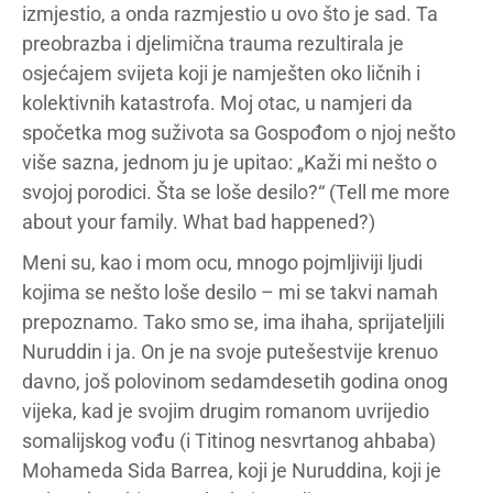
izmjestio, a onda razmjestio u ovo što je sad. Ta
preobrazba i djelimična trauma rezultirala je
osjećajem svijeta koji je namješten oko ličnih i
kolektivnih katastrofa. Moj otac, u namjeri da
spočetka mog suživota sa Gospođom o njoj nešto
više sazna, jednom ju je upitao: „Kaži mi nešto o
svojoj porodici. Šta se loše desilo?“ (Tell me more
about your family. What bad happened?)
Meni su, kao i mom ocu, mnogo pojmljiviji ljudi
kojima se nešto loše desilo – mi se takvi namah
prepoznamo. Tako smo se, ima ihaha, sprijateljili
Nuruddin i ja. On je na svoje putešestvije krenuo
davno, još polovinom sedamdesetih godina onog
vijeka, kad je svojim drugim romanom uvrijedio
somalijskog vođu (i Titinog nesvrtanog ahbaba)
Mohameda Sida Barrea, koji je Nuruddina, koji je