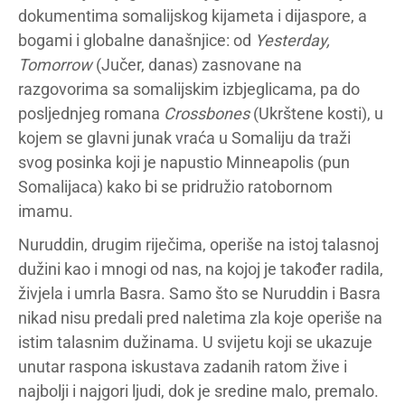
dokumentima somalijskog kijameta i dijaspore, a
bogami i globalne današnjice: od
Yesterday,
Tomorrow
(Jučer, danas) zasnovane na
razgovorima sa somalijskim izbjeglicama, pa do
posljednjeg romana
Crossbones
(Ukrštene kosti), u
kojem se glavni junak vraća u Somaliju da traži
svog posinka koji je napustio Minneapolis (pun
Somalijaca) kako bi se pridružio ratobornom
imamu.
Nuruddin, drugim riječima, operiše na istoj talasnoj
dužini kao i mnogi od nas, na kojoj je također radila,
živjela i umrla Basra. Samo što se Nuruddin i Basra
nikad nisu predali pred naletima zla koje operiše na
istim talasnim dužinama. U svijetu koji se ukazuje
unutar raspona iskustava zadanih ratom žive i
najbolji i najgori ljudi, dok je sredine malo, premalo.