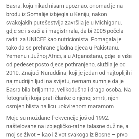
Basra, koju nikad nisam upoznao, onomad je na
brodu iz Somalije izbjegla u Keniju, nakon
svakojakih putešestvija završila je u Michiganu,
gdje se i skućila i magistrirala, da bi 2005 počela
raditi za UNICEF kao nutricionista. Pomagala je
tako da se prehrane gladna djeca u Pakistanu,
Yemenu i Južnoj Africi, a u Afganistanu, gdje je više
od pedeset posto djece pothranjeno, služila je od
2010. Znajući Nuruddina, koji je jedan od najtoplijih i
najmudrijih ljudi na svijetu, nemam sumnje da je
Basra bila briljantna, velikodušna i draga osoba. Na
fotografiji koja prati članke o njenoj smrti, njen
osmjeh blista na licu uokvirenom maramom.
Moje su moždane frekvencije još od 1992.
naštelovane na izbjegličko-ratne talasne dužine, a
moj se život – kao i život svakoga iz Bosne – prvo