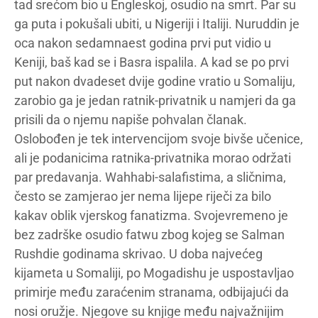
tad srećom bio u Engleskoj, osudio na smrt. Par su
ga puta i pokušali ubiti, u Nigeriji i Italiji. Nuruddin je
oca nakon sedamnaest godina prvi put vidio u
Keniji, baš kad se i Basra ispalila. A kad se po prvi
put nakon dvadeset dvije godine vratio u Somaliju,
zarobio ga je jedan ratnik-privatnik u namjeri da ga
prisili da o njemu napiše pohvalan članak.
Oslobođen je tek intervencijom svoje bivše učenice,
ali je podanicima ratnika-privatnika morao održati
par predavanja. Wahhabi-salafistima, a sličnima,
često se zamjerao jer nema lijepe riječi za bilo
kakav oblik vjerskog fanatizma. Svojevremeno je
bez zadrške osudio fatwu zbog kojeg se Salman
Rushdie godinama skrivao. U doba najvećeg
kijameta u Somaliji, po Mogadishu je uspostavljao
primirje među zaraćenim stranama, odbijajući da
nosi oružje. Njegove su knjige među najvažnijim