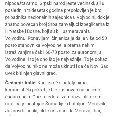
nipodaštavamo. Srpski narod jeste većinski, ali u
poslednjih tridesetak godina prepolovljen je broj
pripadnika nacionalnih zajednica u Vojvodini, dok je
znatno povećan broj Srba zahvaljući izbeglicama iz
Hrvatske i Bosne, koji su bili usmeravani u
Vojvodinu. Ponavljam, činjenica je da je više od 50
posto stanovnika Vojvodine, a prema nekim
istraživanjima čak i 60-70 posto, za autonomiju
Vojvodine. I to je ono što je najvažnije. To je dokaz
da Vojvodinu niko ne može ukinuti i da će Novi Sad
uvek biti njen glavni grad.
Čedomir Antić:
Kad je reč o bataljonima,
komunistički pokret je bio zasnovan na prilično
čudan način. Oni su federalizam razvijali tokom
rata, pa je postojao Šumadijski bataljon, Moravski,
Južnosrbijanski, ali to ne znači da Morava, Ibar,