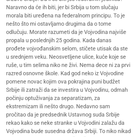
Naravno da će ih biti, jer bi Srbija u tom slučaju
morala biti uređena na federalnom principu. To je
nešto što mi ostavljamo drugima da o tome
odlučuju. Morate razumeti da je Vojvodina najviše
propala u poslednjih 25 godina. Kada danas
prođete vojvođanskim selom, stičete utisak da ste
u srednjem veku. Neosvetljene ulice, kuće koje se
ruše, u tim selima niko ne živi. Nema dece ni za prvi
razred osnovne škole. Kad god neko iz Vojvodine
pomene novac kojim ova pokrajina puni budžet
Srbije ili zatraži da se investira u Vojvodinu, odmah
počinju optuživanja za separatizam, za
ekstremizam ili nešto drugo. Nedavno sam
pročitao da je predsednik Ustavnog suda Srbije
rekao kako se neke stranke u Vojvodini zalažu da
Vojvodina bude susedna država Srbiji. To niko nikad