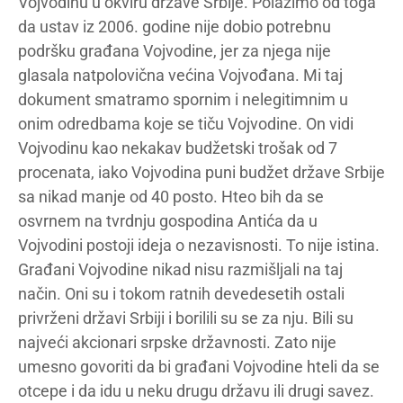
Vojvodinu u okviru države Srbije. Polazimo od toga
da ustav iz 2006. godine nije dobio potrebnu
podršku građana Vojvodine, jer za njega nije
glasala natpolovična većina Vojvođana. Mi taj
dokument smatramo spornim i nelegitimnim u
onim odredbama koje se tiču Vojvodine. On vidi
Vojvodinu kao nekakav budžetski trošak od 7
procenata, iako Vojvodina puni budžet države Srbije
sa nikad manje od 40 posto. Hteo bih da se
osvrnem na tvrdnju gospodina Antića da u
Vojvodini postoji ideja o nezavisnosti. To nije istina.
Građani Vojvodine nikad nisu razmišljali na taj
način. Oni su i tokom ratnih devedesetih ostali
privrženi državi Srbiji i borilili su se za nju. Bili su
najveći akcionari srpske državnosti. Zato nije
umesno govoriti da bi građani Vojvodine hteli da se
otcepe i da idu u neku drugu državu ili drugi savez.