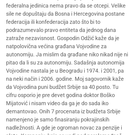
federalna jedinica nema pravo da se otcepi. Velike
sile ne dopuštaju da Bosna i Hercegovina postane
federacija ili konfederacija zato što bi to
podrazumevalo pravo entiteta da jednog dana
zatraže nezavisnost. Gospodin Odžić kaže da je
natpolovična većina građana Vojvodine za
autonomiju. Ja mislim da građane niko nikad nije ni
pitao da li su za autonomiju. Sadašnja autonomija
Vojvodine nastala je u Beogradu i 1974. i 2001, pa
na neki način i 2006. godine. Moj sagovornik kaže
da Vojvodina puni budžet Srbije sa 40 posto. Tu
cifru osporio je pre devet godina doktor Boško
Mijatović i nisam video da ga je do sada iko
demantovao. Onih 7 procenata iz budžeta Srbije
namenjeno je samo finasiranju pokrajinskih
nadležnosti. A gde je ogroman novac za penzije i