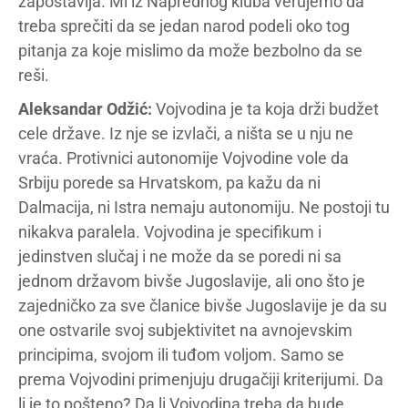
zapostavlja. Mi iz Naprednog kluba verujemo da
treba sprečiti da se jedan narod podeli oko tog
pitanja za koje mislimo da može bezbolno da se
reši.
Aleksandar Odžić:
Vojvodina je ta koja drži budžet
cele države. Iz nje se izvlači, a ništa se u nju ne
vraća. Protivnici autonomije Vojvodine vole da
Srbiju porede sa Hrvatskom, pa kažu da ni
Dalmacija, ni Istra nemaju autonomiju. Ne postoji tu
nikakva paralela. Vojvodina je specifikum i
jedinstven slučaj i ne može da se poredi ni sa
jednom državom bivše Jugoslavije, ali ono što je
zajedničko za sve članice bivše Jugoslavije je da su
one ostvarile svoj subjektivitet na avnojevskim
principima, svojom ili tuđom voljom. Samo se
prema Vojvodini primenjuju drugačiji kriterijumi. Da
li je to pošteno? Da li Vojvodina treba da bude