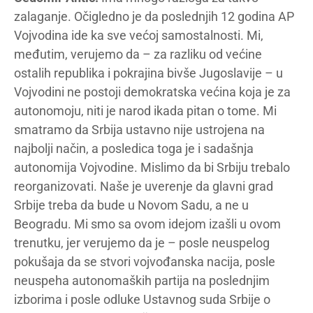
zalaganje. Očigledno je da poslednjih 12 godina AP
Vojvodina ide ka sve većoj samostalnosti. Mi,
međutim, verujemo da – za razliku od većine
ostalih republika i pokrajina bivše Jugoslavije – u
Vojvodini ne postoji demokratska većina koja je za
autonomoju, niti je narod ikada pitan o tome. Mi
smatramo da Srbija ustavno nije ustrojena na
najbolji način, a posledica toga je i sadašnja
autonomija Vojvodine. Mislimo da bi Srbiju trebalo
reorganizovati. Naše je uverenje da glavni grad
Srbije treba da bude u Novom Sadu, a ne u
Beogradu. Mi smo sa ovom idejom izašli u ovom
trenutku, jer verujemo da je – posle neuspelog
pokušaja da se stvori vojvođanska nacija, posle
neuspeha autonomaških partija na poslednjim
izborima i posle odluke Ustavnog suda Srbije o