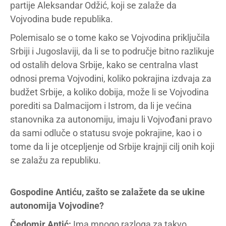
partije Aleksandar Odžić, koji se zalaže da
Vojvodina bude republika.
Polemisalo se o tome kako se Vojvodina priključila
Srbiji i Jugoslaviji, da li se to područje bitno razlikuje
od ostalih delova Srbije, kako se centralna vlast
odnosi prema Vojvodini, koliko pokrajina izdvaja za
budžet Srbije, a koliko dobija, može li se Vojvodina
porediti sa Dalmacijom i Istrom, da li je većina
stanovnika za autonomiju, imaju li Vojvođani pravo
da sami odluče o statusu svoje pokrajine, kao i o
tome da li je otcepljenje od Srbije krajnji cilj onih koji
se zalažu za republiku.
Gospodine Antiću, zašto se zalažete da se ukine
autonomija Vojvodine?
Čedomir Antić:
Ima mnogo razloga za takvo