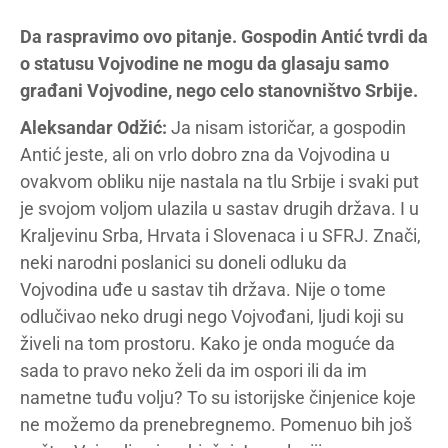
Da raspravimo ovo pitanje. Gospodin Antić tvrdi da
o statusu Vojvodine ne mogu da glasaju samo
građani Vojvodine, nego celo stanovništvo Srbije.
Aleksandar Odžić:
Ja nisam istoričar, a gospodin
Antić jeste, ali on vrlo dobro zna da Vojvodina u
ovakvom obliku nije nastala na tlu Srbije i svaki put
je svojom voljom ulazila u sastav drugih država. I u
Kraljevinu Srba, Hrvata i Slovenaca i u SFRJ. Znači,
neki narodni poslanici su doneli odluku da
Vojvodina uđe u sastav tih država. Nije o tome
odlučivao neko drugi nego Vojvođani, ljudi koji su
živeli na tom prostoru. Kako je onda moguće da
sada to pravo neko želi da im ospori ili da im
nametne tuđu volju? To su istorijske činjenice koje
ne možemo da prenebregnemo. Pomenuo bih još