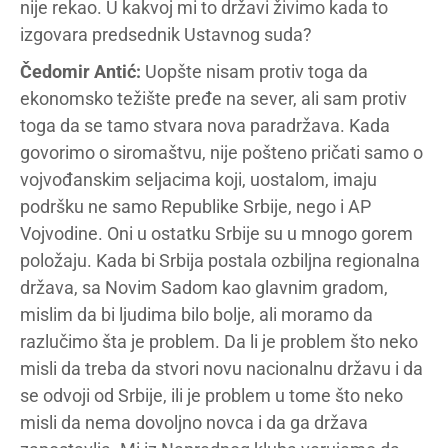
nije rekao. U kakvoj mi to državi živimo kada to
izgovara predsednik Ustavnog suda?
Čedomir Antić:
Uopšte nisam protiv toga da
ekonomsko težište pređe na sever, ali sam protiv
toga da se tamo stvara nova paradržava. Kada
govorimo o siromaštvu, nije pošteno pričati samo o
vojvođanskim seljacima koji, uostalom, imaju
podršku ne samo Republike Srbije, nego i AP
Vojvodine. Oni u ostatku Srbije su u mnogo gorem
položaju. Kada bi Srbija postala ozbiljna regionalna
država, sa Novim Sadom kao glavnim gradom,
mislim da bi ljudima bilo bolje, ali moramo da
razlučimo šta je problem. Da li je problem što neko
misli da treba da stvori novu nacionalnu državu i da
se odvoji od Srbije, ili je problem u tome što neko
misli da nema dovoljno novca i da ga država