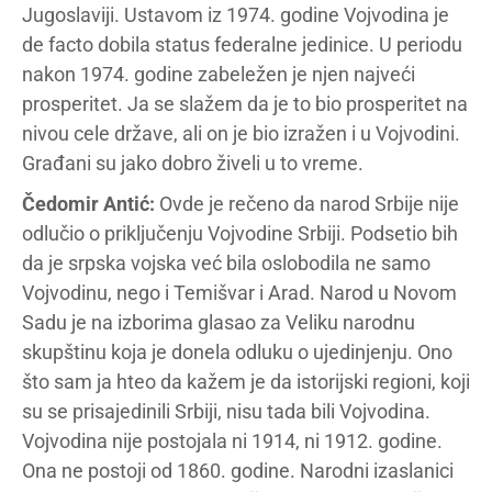
Jugoslaviji. Ustavom iz 1974. godine Vojvodina je
de facto dobila status federalne jedinice. U periodu
nakon 1974. godine zabeležen je njen najveći
prosperitet. Ja se slažem da je to bio prosperitet na
nivou cele države, ali on je bio izražen i u Vojvodini.
Građani su jako dobro živeli u to vreme.
Čedomir Antić:
Ovde je rečeno da narod Srbije nije
odlučio o priključenju Vojvodine Srbiji. Podsetio bih
da je srpska vojska već bila oslobodila ne samo
Vojvodinu, nego i Temišvar i Arad. Narod u Novom
Sadu je na izborima glasao za Veliku narodnu
skupštinu koja je donela odluku o ujedinjenju. Ono
što sam ja hteo da kažem je da istorijski regioni, koji
su se prisajedinili Srbiji, nisu tada bili Vojvodina.
Vojvodina nije postojala ni 1914, ni 1912. godine.
Ona ne postoji od 1860. godine. Narodni izaslanici