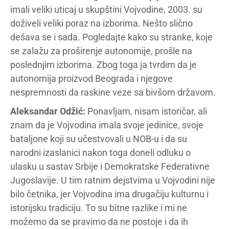
imali veliki uticaj u skupštini Vojvodine, 2003. su
doživeli veliki poraz na izborima. Nešto slično
dešava se i sada. Pogledajte kako su stranke, koje
se zalažu za proširenje autonomije, prošle na
poslednjim izborima. Zbog toga ja tvrdim da je
autonomija proizvod Beograda i njegove
nespremnosti da raskine veze sa bivšom državom.
Aleksandar Odžić:
Ponavljam, nisam istoričar, ali
znam da je Vojvodina imala svoje jedinice, svoje
bataljone koji su učestvovali u NOB-u i da su
narodni izaslanici nakon toga doneli odluku o
ulasku u sastav Srbije i Demokratske Federativne
Jugoslavije. U tim ratnim dejstvima u Vojvodini nije
bilo četnika, jer Vojvodina ima drugačiju kulturnu i
istorijsku tradiciju. To su bitne razlike i mi ne
možemo da se pravimo da ne postoje i da ih