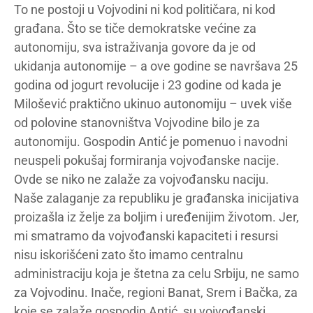
To ne postoji u Vojvodini ni kod političara, ni kod
građana. Što se tiče demokratske većine za
autonomiju, sva istraživanja govore da je od
ukidanja autonomije – a ove godine se navršava 25
godina od jogurt revolucije i 23 godine od kada je
Milošević praktično ukinuo autonomiju – uvek više
od polovine stanovništva Vojvodine bilo je za
autonomiju. Gospodin Antić je pomenuo i navodni
neuspeli pokušaj formiranja vojvođanske nacije.
Ovde se niko ne zalaže za vojvođansku naciju.
Naše zalaganje za republiku je građanska inicijativa
proizašla iz želje za boljim i uređenijim životom. Jer,
mi smatramo da vojvođanski kapaciteti i resursi
nisu iskorišćeni zato što imamo centralnu
administraciju koja je štetna za celu Srbiju, ne samo
za Vojvodinu. Inače, regioni Banat, Srem i Bačka, za
koje se zalaže gospodin Antić, su vojvođanski