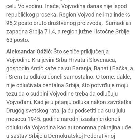
celu Vojvodinu. Inače, Vojvodina danas nije ispod
republičkog proseka. Region Vojvodine ima indeks
95,2 posto bruto društvenog proizvoda, Šumadija i
zapadna Srbija 71,4, a region južne i istočne Srbije
63 posto.
Aleksandar Odžić:
Što se tiče priključenja
Vojvodine Kraljevini Srba Hrvata i Slovenaca,
gospodin Antić kaže da su Baranja, Banat i Bačka, a
i Srem tu odluku doneli samostalno. O tome, dakle,
nije odlučivala centalna Srbija, što potvrđuje moju
tezu da o sudbini Vojvodine treba da odlučuju
Vojvođani. Kad je u pitanju odluka nakon završetka
Drugog svetskog rata, ja ću podsetiti da su u julu
mesecu 1945. godine narodni izaslanici doneli
odluku da Vojvodina kao autonomna pokrajina uđe
u sastav Srbije u Demokratskoj Federativnoj