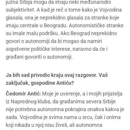
južna Srbija mogu da imaju neki međunarodni
subjektivitet. A kad je reč o tome kako je Vojvodina
glasala, ona je neprekidno glasala za stranke koje
imaju centrale u Beogradu. Autonomističke stranke
su imale malu podršku. Ako Beograd neprekidno
govori o autonomiji da bi mogao da namiri
sopstvene političke interese, naravno da će i
građani govoriti o autonomiji.
Ja bih sad privodio kraju ovaj razgovor. Vaš
zaključak, gospodine Antiću?
Čedomir Antić:
Moje je uverenje, a i mojih prijatelja
iz Naprednog kluba, da građanima severa Srbije
nije potrebna autonomna pokrajina onakva kakva je
sada. Vojvodina je svima nama u srcu, čak i onima
koji nikada u njoj nisu živeli, ali autonomna