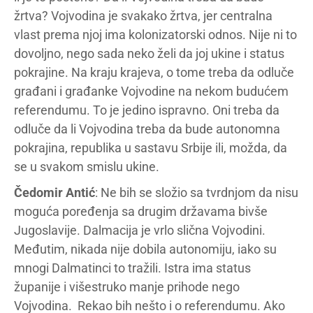
žrtva? Vojvodina je svakako žrtva, jer centralna
vlast prema njoj ima kolonizatorski odnos. Nije ni to
dovoljno, nego sada neko želi da joj ukine i status
pokrajine. Na kraju krajeva, o tome treba da odluče
građani i građanke Vojvodine na nekom budućem
referendumu. To je jedino ispravno. Oni treba da
odluče da li Vojvodina treba da bude autonomna
pokrajina, republika u sastavu Srbije ili, možda, da
se u svakom smislu ukine.
Čedomir Antić
: Ne bih se složio sa tvrdnjom da nisu
moguća poređenja sa drugim državama bivše
Jugoslavije. Dalmacija je vrlo slična Vojvodini.
Međutim, nikada nije dobila autonomiju, iako su
mnogi Dalmatinci to tražili. Istra ima status
županije i višestruko manje prihode nego
Vojvodina. Rekao bih nešto i o referendumu. Ako