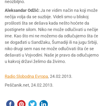
neozbiljno.
Aleksandar Odžić:
Ja ne vidim način na koji može
nečija volja da se suzbije. Videli smo u bliskoj
prošlosti šta se dešava kada nešto hoćete da
postignete silom. Niko ne može odlučivati u nečije
ime. Kao što mi ne možemo da odlučujemo šta će
se događati u Sandžaku, Šumadiji ili na jugu Srbiji,
niko drugi sem nas ne može odlučivati šta će se
dešavati u Vojvodini. Naše je pravo da odlučujemo
u kakvoj državi želimo da živimo.
Radio Slobodna Evropa
, 24.02.2013.
Peščanik.net, 24.02.2013.