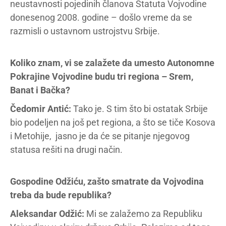
neustavnosti pojedinih članova Statuta Vojvodine
donesenog 2008. godine – došlo vreme da se
razmisli o ustavnom ustrojstvu Srbije.
Koliko znam, vi se zalažete da umesto Autonomne
Pokrajine Vojvodine budu tri regiona – Srem,
Banat i Bačka?
Čedomir Antić:
Tako je. S tim što bi ostatak Srbije
bio podeljen na još pet regiona, a što se tiče Kosova
i Metohije, jasno je da će se pitanje njegovog
statusa rešiti na drugi način.
Gospodine Odžiću, zašto smatrate da Vojvodina
treba da bude republika?
Aleksandar Odžić:
Mi se zalažemo za Republiku