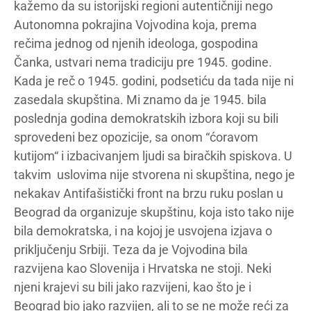
kažemo da su istorijski regioni autentičniji nego
Autonomna pokrajina Vojvodina koja, prema
rečima jednog od njenih ideologa, gospodina
Čanka, ustvari nema tradiciju pre 1945. godine.
Kada je reč o 1945. godini, podsetiću da tada nije ni
zasedala skupština. Mi znamo da je 1945. bila
poslednja godina demokratskih izbora koji su bili
sprovedeni bez opozicije, sa onom “ćoravom
kutijom“ i izbacivanjem ljudi sa biračkih spiskova. U
takvim uslovima nije stvorena ni skupština, nego je
nekakav Antifašistički front na brzu ruku poslan u
Beograd da organizuje skupštinu, koja isto tako nije
bila demokratska, i na kojoj je usvojena izjava o
priključenju Srbiji. Teza da je Vojvodina bila
razvijena kao Slovenija i Hrvatska ne stoji. Neki
njeni krajevi su bili jako razvijeni, kao što je i
Beograd bio jako razvijen, ali to se ne može reći za