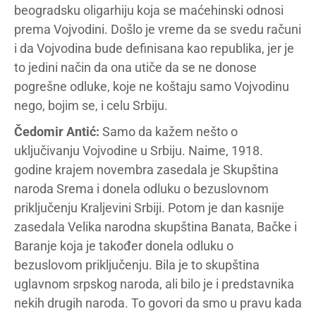
beogradsku oligarhiju koja se maćehinski odnosi
prema Vojvodini. Došlo je vreme da se svedu računi
i da Vojvodina bude definisana kao republika, jer je
to jedini način da ona utiče da se ne donose
pogrešne odluke, koje ne koštaju samo Vojvodinu
nego, bojim se, i celu Srbiju.
Čedomir Antić:
Samo da kažem nešto o
uključivanju Vojvodine u Srbiju. Naime, 1918.
godine krajem novembra zasedala je Skupština
naroda Srema i donela odluku o bezuslovnom
priključenju Kraljevini Srbiji. Potom je dan kasnije
zasedala Velika narodna skupština Banata, Bačke i
Baranje koja je također donela odluku o
bezuslovom priključenju. Bila je to skupština
uglavnom srpskog naroda, ali bilo je i predstavnika
nekih drugih naroda. To govori da smo u pravu kada