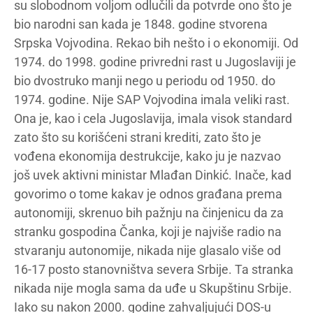
su slobodnom voljom odlučili da potvrde ono što je
bio narodni san kada je 1848. godine stvorena
Srpska Vojvodina. Rekao bih nešto i o ekonomiji. Od
1974. do 1998. godine privredni rast u Jugoslaviji je
bio dvostruko manji nego u periodu od 1950. do
1974. godine. Nije SAP Vojvodina imala veliki rast.
Ona je, kao i cela Jugoslavija, imala visok standard
zato što su korišćeni strani krediti, zato što je
vođena ekonomija destrukcije, kako ju je nazvao
još uvek aktivni ministar Mlađan Dinkić. Inače, kad
govorimo o tome kakav je odnos građana prema
autonomiji, skrenuo bih pažnju na činjenicu da za
stranku gospodina Čanka, koji je najviše radio na
stvaranju autonomije, nikada nije glasalo više od
16-17 posto stanovništva severa Srbije. Ta stranka
nikada nije mogla sama da uđe u Skupštinu Srbije.
Iako su nakon 2000. godine zahvaljujući DOS-u