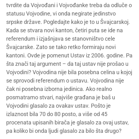
tvrdite da Vojvođani i Vojvođanke treba da odluče o
statusu Vojvodine, vi onda negirate jedinstvo
srpske države. Pogledajte kako je to u Švajcarskoj.
Kada se stvara novi kanton, četiri puta se ide na
referendum i izjašnjava se stanovništvo cele
Švajcarske. Zato se tako retko formiraju novi
kantoni. Ovde je pomenut Ustav iz 2006. godine. Pa
šta znači taj argument – da taj ustav nije prošao u
Vojvodini? Vojvodina nije bila posebna celina u kojoj
se sprovodi referendum o ustavu. Vojvodina nije
čak ni posebna izborna jedinica. Ako realno
posmatramo stvari, najviše građana je baš u
Vojvodini glasalo za ovakav ustav. Pošto je
izlaznost bila 70 do 80 posto, a više od 45
procenata upisanih birača je glasalo za ovaj ustav,
pa koliko bi onda ljudi glasalo za bilo šta drugo?