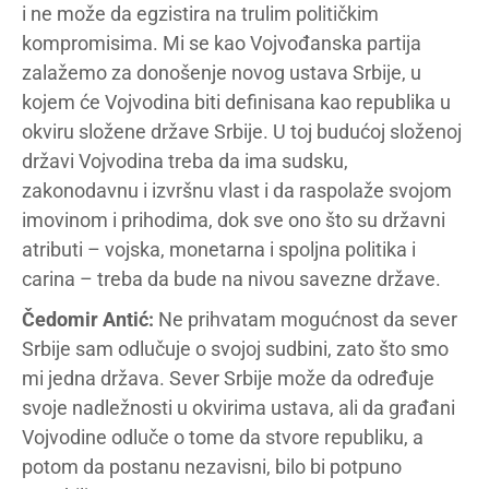
i ne može da egzistira na trulim političkim
kompromisima. Mi se kao Vojvođanska partija
zalažemo za donošenje novog ustava Srbije, u
kojem će Vojvodina biti definisana kao republika u
okviru složene države Srbije. U toj budućoj složenoj
državi Vojvodina treba da ima sudsku,
zakonodavnu i izvršnu vlast i da raspolaže svojom
imovinom i prihodima, dok sve ono što su državni
atributi – vojska, monetarna i spoljna politika i
carina – treba da bude na nivou savezne države.
Čedomir Antić:
Ne prihvatam mogućnost da sever
Srbije sam odlučuje o svojoj sudbini, zato što smo
mi jedna država. Sever Srbije može da određuje
svoje nadležnosti u okvirima ustava, ali da građani
Vojvodine odluče o tome da stvore republiku, a
potom da postanu nezavisni, bilo bi potpuno