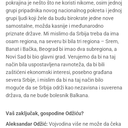
pokrajina je nešto što ne koristi nikome, osim jednoj
grupi pripadnika novog nacionalnog pokreta i jednoj
grupi ljudi koji žele da budu birokrate jedne nove
samostalne, možda kasnije i međunarodno
priznate države. Mi mislimo da Srbija treba da ima
osam regiona, na severu bi bila tri regiona – Srem,
Banat i Bačka, Beograd bi imao dva subregiona, a
Novi Sad bi bio glavni grad. Verujemo da bi na taj
način bila uspostavljena ravnoteža, da bi bili
zaštićeni ekonomski interesi, posebno građana
severa Srbije, i mislim da bi na taj način bilo
moguće da se Srbija održi kao nezavisna i suverena
država, da ne bude bolesnik Balkana.
Vaš zaključak, gospodine Odžiću?
Aleksandar Odžić:
Vojvodina više ne može da čeka