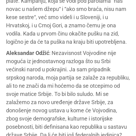
plate. Kampanju, koja se vodi pod parolama “naš
novac u našem džepu“ i “ako smo braća, nisu nam
kese sestre“, već smo videli i u Sloveniji, i u
Hrvatskoj, i u Crnoj Gori, a znamo čemu je ona
vodila. Kada u prvom činu okačite pušku na zid,
logično je da će ta puška na kraju biti upotrebljena.
Aleksandar Odžić
: Nezavisnost Vojvodine nije
moguća iz jednostavnog razloga što su Srbi
većinski narod u pokrajini. Ja sam pripadnik
srpskog naroda, moja partija se zalaže za republiku,
ali to ne znači da mi hoćemo da se otcepimo od
svoje matice Srbije. To bi bilo suludo. Mi se
zalažemo za novo uređenje države Srbije, za
donošenje novog ustava u kome će Vojvodina,
zbog svoje demografske, kulturne i istorijske
posebnosti, biti definisana kao republika u sastavu
države Srbije. Da li će biti još federalnih jedinica?