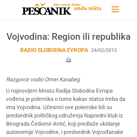
Vojvodina: Region ili republika
RADIO SLOBODNA EVROPA
24/02/2013
Razgovor vodio Omer Karabeg
U najnovijem Mostu Radija Slobodna Evropa
vođena je polemika o tome kakav status treba da
ima Vojvodina. Učesnici ove polemike bili su
predsednik političkog udruženja Napredni klub iz
Beograda Čedomir Antić, koji predlaže ukidanje
autonomije Vojvodine, i predsednik Vojvođanske