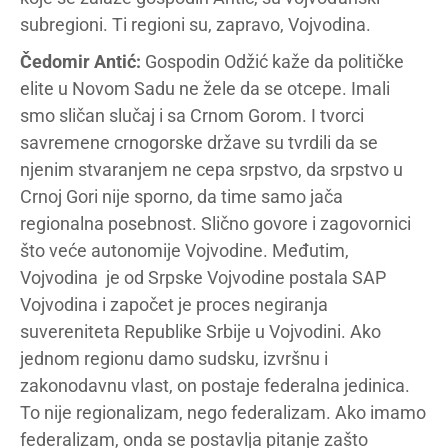
subregioni. Ti regioni su, zapravo, Vojvodina.
Čedomir Antić:
Gospodin Odžić kaže da političke
elite u Novom Sadu ne žele da se otcepe. Imali
smo sličan slučaj i sa Crnom Gorom. I tvorci
savremene crnogorske države su tvrdili da se
njenim stvaranjem ne cepa srpstvo, da srpstvo u
Crnoj Gori nije sporno, da time samo jača
regionalna posebnost. Slično govore i zagovornici
što veće autonomije Vojvodine. Međutim,
Vojvodina je od Srpske Vojvodine postala SAP
Vojvodina i započet je proces negiranja
suvereniteta Republike Srbije u Vojvodini. Ako
jednom regionu damo sudsku, izvršnu i
zakonodavnu vlast, on postaje federalna jedinica.
To nije regionalizam, nego federalizam. Ako imamo
federalizam, onda se postavlja pitanje zašto