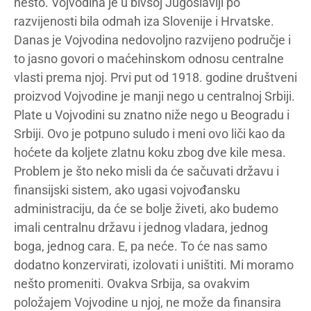
nešto. Vojvodina je u bivšoj Jugoslaviji po
razvijenosti bila odmah iza Slovenije i Hrvatske.
Danas je Vojvodina nedovoljno razvijeno područje i
to jasno govori o maćehinskom odnosu centralne
vlasti prema njoj. Prvi put od 1918. godine društveni
proizvod Vojvodine je manji nego u centralnoj Srbiji.
Plate u Vojvodini su znatno niže nego u Beogradu i
Srbiji. Ovo je potpuno suludo i meni ovo liči kao da
hoćete da koljete zlatnu koku zbog dve kile mesa.
Problem je što neko misli da će sačuvati državu i
finansijski sistem, ako ugasi vojvođansku
administraciju, da će se bolje živeti, ako budemo
imali centralnu državu i jednog vladara, jednog
boga, jednog cara. E, pa neće. To će nas samo
dodatno konzervirati, izolovati i uništiti. Mi moramo
nešto promeniti. Ovakva Srbija, sa ovakvim
položajem Vojvodine u njoj, ne može da finansira