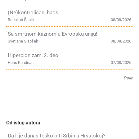
(Ne)kontrolisani haos
Rodoljub Šabić
08/08/2026
Sa smrtnom kaznom u Evropsku uniju!
Svetlana Slapšak
08/08/2026
Hipercionizam, 2. deo
Hans Kundnani
07/08/2026
Dalje
Od istog autora
Da li je danas teško biti Srbin u Hrvatskoj?