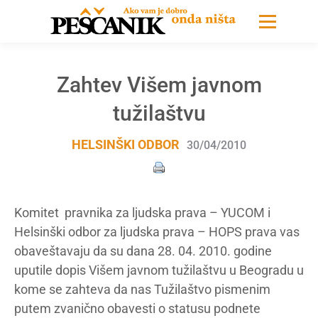
Zahtev Višem javnom
tužilaštvu
HELSINŠKI ODBOR
30/04/2010
Komitet pravnika za ljudska prava – YUCOM i
Helsinški odbor za ljudska prava – HOPS prava vas
obaveštavaju da su dana 28. 04. 2010. godine
uputile dopis Višem javnom tužilaštvu u Beogradu u
kome se zahteva da nas Tužilaštvo pismenim
putem zvanično obavesti o statusu podnete