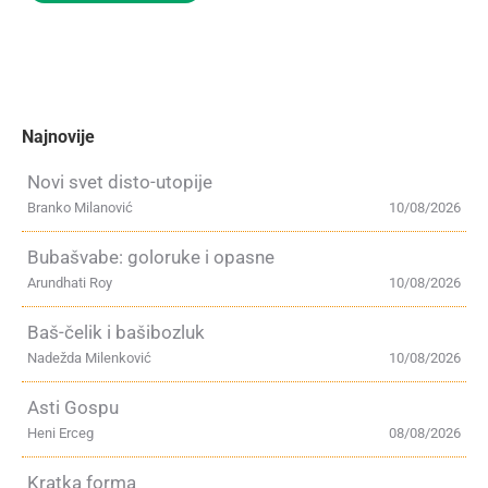
Najnovije
Novi svet disto-utopije
Branko Milanović
10/08/2026
Bubašvabe: goloruke i opasne
Arundhati Roy
10/08/2026
Baš-čelik i bašibozluk
Nadežda Milenković
10/08/2026
Asti Gospu
Heni Erceg
08/08/2026
Kratka forma