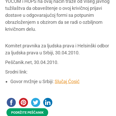
YUCOM i HOPS na ovaj način traže od Višeg javnog
tužilaštva da obaveštenje o ovoj krivičnoj prijavi
dostave u odgovarajućoj formi sa potpunim
obrazloženjem s obzirom da se radi o ozbiljnom
krivičnom delu.
Komitet pravnika za ljudska prava i Helsinški odbor
za ljudska prava u Srbiji, 30.04.2010.
Peščanik.net, 30.04.2010.
Srodni link:
Govor mržnje u Srbiji:
Slučaj Ćosić
PODRŽITE PEŠČANIK