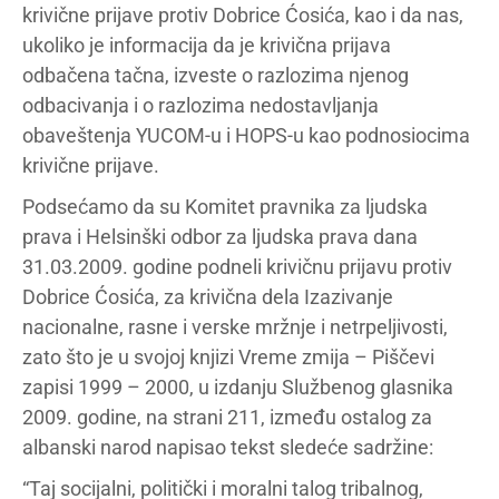
krivične prijave protiv Dobrice Ćosića, kao i da nas,
ukoliko je informacija da je krivična prijava
odbačena tačna, izveste o razlozima njenog
odbacivanja i o razlozima nedostavljanja
obaveštenja YUCOM-u i HOPS-u kao podnosiocima
krivične prijave.
Podsećamo da su Komitet pravnika za ljudska
prava i Helsinški odbor za ljudska prava dana
31.03.2009. godine podneli krivičnu prijavu protiv
Dobrice Ćosića, za krivična dela Izazivanje
nacionalne, rasne i verske mržnje i netrpeljivosti,
zato što je u svojoj knjizi Vreme zmija – Piščevi
zapisi 1999 – 2000, u izdanju Službenog glasnika
2009. godine, na strani 211, između ostalog za
albanski narod napisao tekst sledeće sadržine:
“Taj socijalni, politički i moralni talog tribalnog,