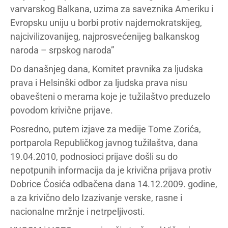
varvarskog Balkana, uzima za saveznika Ameriku i
Evropsku uniju u borbi protiv najdemokratskijeg,
najcivilizovanijeg, najprosvećenijeg balkanskog
naroda – srpskog naroda”
Do današnjeg dana, Komitet pravnika za ljudska
prava i Helsinški odbor za ljudska prava nisu
obavešteni o merama koje je tužilaštvo preduzelo
povodom krivične prijave.
Posredno, putem izjave za medije Tome Zorića,
portparola Republičkog javnog tužilaštva, dana
19.04.2010, podnosioci prijave došli su do
nepotpunih informacija da je krivična prijava protiv
Dobrice Ćosića odbačena dana 14.12.2009. godine,
a za krivično delo Izazivanje verske, rasne i
nacionalne mržnje i netrpeljivosti.