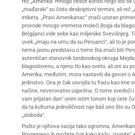
reč „Amerika“ mnogo češće koristi nego što se u Po
„mađarski“ su čisto deskriptivni termini, ali reč
etiketa. „Pravi Amerikanac“ znači uzoran primer
provode mnogo vremena moleći Boga da blagoslov
Belgijanci vide sebe kao miljenike Svevišnjeg. T
uvek „imaju na umu da su Peruanci“, ali to je p
nema jasnu predstavu o tome šta znači biti Peru
autentičan stanovnik londonskog okruga Mejda Vej
blagoslovenu, a njeno tlo kao sveto, ali oni su 
Amerika, međutim, mora nastaviti da govori o Am
jedinstvo. Ona je čak usvojila tu frazu kao ime 
načine, neverovatno uspešna. O tome svedoči i t
vam prijatan dan“ onim istim tonom koji ćete ču
da ta kulturna jednoličnost nije baš ono što su 
„sloboda“.
Pošto je njihova nacija tako ogromna, Amerikanc
Povremeno ih možete čuti kako kažu „izvinite“ a