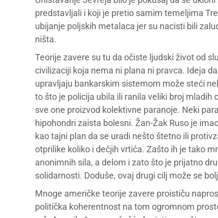
predstavljali i koji je pretio samim temeljima Tre
ubijanje poljskih metalaca jer su nacisti bili zal
ništa.
Teorije zavere su tu da očiste ljudski život od s
civilizaciji koja nema ni plana ni pravca. Ideja d
upravljaju bankarskim sistemom može steći neke
to što je policija ubila ili ranila veliki broj mla
sve one proizvod kolektivne paranoje. Neki paran
hipohondri zaista bolesni. Žan-Žak Ruso je imao
kao tajni plan da se uradi nešto štetno ili protiv
otprilike koliko i dečjih vrtića. Zašto ih je tako 
anonimnih sila, a delom i zato što je prijatno d
solidarnosti. Doduše, ovaj drugi cilj može se bolj
Mnoge američke teorije zavere proističu napro
politička koherentnost na tom ogromnom prosto