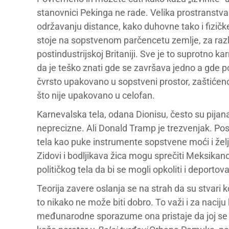
stanovnici Pekinga ne rade. Velika prostranstva
održavanju distance, kako duhovne tako i fizičk
stoje na sopstvenom parčencetu zemlje, za razli
postindustrijskoj Britaniji. Sve je to suprotno k
da je teško znati gde se završava jedno a gde po
čvrsto upakovano u sopstveni prostor, zaštićeno
što nije upakovano u celofan.
Karnevalska tela, odana Dionisu, često su pijana
neprecizne. Ali Donald Tramp je trezvenjak. Pos
tela kao puke instrumente sopstvene moći i želje
Zidovi i bodljikava žica mogu sprečiti Meksikanc
političkog tela da bi se mogli opkoliti i deportov
Teorija zavere oslanja se na strah da su stvari
to nikako ne može biti dobro. To važi i za nacij
međunarodne sporazume ona pristaje da joj se v