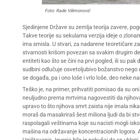
Foto: Rade Vilimonović
Sjedinjene Države su zemlja teorija zavere, po
Takve teorije su sekularna verzija ideje o zlon
ima smisla. U stvari, za nadarene teoretičare zav
stvarnosti krišom povezan sa svakim drugim del
entiteti kao što se čini na prvi pogled, ili su pa
sudbini odlučuje osvetoljubivo božanstvo nego da
se događa, pa i ono loše i vrlo loše, deo neke n
Teško je, na primer, prihvatiti pomisao da su oni
neuljudno prema mrtvima nagovestiti da njihova
upravo to što njihova smrt zaista nije imala ni
moraš da masakriraš šest miliona ljudi da bi stvo
raspolagali veštinama koje su nacisti mogli iskor
mašina na održavanje koncentracionih logora. Al
Uništavanje Jevreja bilo je pokušaj da se ukloni 