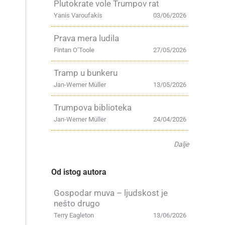
Plutokrate vole Trumpov rat
Yanis Varoufakis
03/06/2026
Prava mera ludila
Fintan O’Toole
27/05/2026
Tramp u bunkeru
Jan-Werner Müller
13/05/2026
Trumpova biblioteka
Jan-Werner Müller
24/04/2026
Dalje
Od istog autora
Gospodar muva – ljudskost je
nešto drugo
Terry Eagleton
13/06/2026