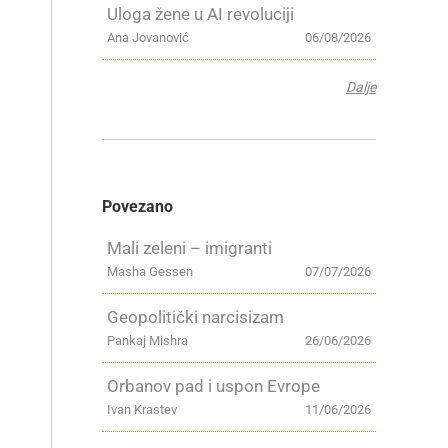
Uloga žene u AI revoluciji
Ana Jovanović
06/08/2026
Dalje
Povezano
Mali zeleni – imigranti
Masha Gessen
07/07/2026
Geopolitički narcisizam
Pankaj Mishra
26/06/2026
Orbanov pad i uspon Evrope
Ivan Krastev
11/06/2026