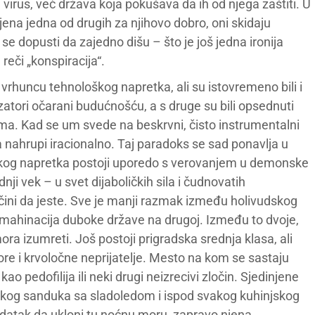
virus, već država koja pokušava da ih od njega zaštiti. U
ena jedna od drugih za njihovo dobro, oni skidaju
e dopusti da zajedno dišu – što je još jedna ironija
reči „konspiracija“.
vrhuncu tehnološkog napretka, ali su istovremeno bili i
zatori očarani budućnošću, a s druge su bili opsednuti
ama. Kad se um svede na beskrvni, čisto instrumentalni
da nahrupi iracionalno. Taj paradoks se sad ponavlja u
škog napretka postoji uporedo s verovanjem u demonske
i vek – u svet dijaboličkih sila i čudnovatih
čini da jeste. Sve je manji razmak između holivudskog
vih mahinacija duboke države na drugoj. Između to dvoje,
ra izumreti. Još postoji prigradska srednja klasa, ali
ore i krvoločne neprijatelje. Mesto na kom se sastaju
kao pedofilija ili neki drugi neizrecivi zločin. Sjedinjene
vakog sanduka sa sladoledom i ispod svakog kuhinjskog
e zadatak da ukloni tu noćnu moru, zapravo njena