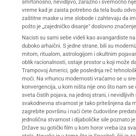
smrtonosno, nevidljivo, zarazno i svemoćno nije 
vreme kad je zaista potrebno da tela budu odvoj
zaštitne maske u ime slobode i zahtevaju da im s
pošto je „zajedničko disanje“ doslovno značenje 
Nacisti su sami sebe videli kao avangardiste na 
duboko arhaični. S jedne strane, bili su moderni
mitom, ritualom, astrologijom i okultnim pojav
oblik racionalnosti, ostaje prostor u koji može 
Trampovoj Americi, gde poslednja reč tehnolo
moći. Na vrhuncu modernosti vraćamo se u srednj
konvergencija, u kom ništa nije ono što nam se 
sveta čistih pojava, na jednoj strani, i nevidlji
svakodnevna stvarnost je tako pritešnjena da mo
zagrebite površinu i naći ćete čudovišne predat
jednolična stvarnost i dijaboličke sile poznato je 
Države su gotički film u kom horor vreba iza s
stola. Nevolja je u tome što je Spasitelj, čiji j