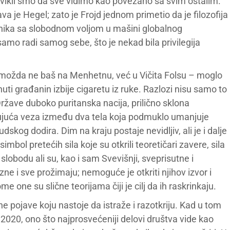
ikli smo da sve vidimo kao povezano sa svim ostalim.
žava je Hegel; zato je Frojd jednom primetio da je filozofija
čanika sa slobodnom voljom u mašini globalnog
amo radi samog sebe, što je nekad bila privilegija
možda ne baš na Menhetnu, već u Vičita Folsu – moglo
nuti građanin izbije cigaretu iz ruke. Razlozi nisu samo to
Države duboko puritanska nacija, prilično sklona
ađujuća veza između dva tela koja podmuklo umanjuje
dskog dodira. Dim na kraju postaje nevidljiv, ali je i dalje
mbol pretećih sila koje su otkrili teoretičari zavere, sila
lobodu ali su, kao i sam Svevišnji, sveprisutne i
zne i sve prožimaju; nemoguće je otkriti njihov izvor i
one su slične teorijama čiji je cilj da ih raskrinkaju.
e pojave koju nastoje da istraže i razotkriju. Kad u tom
 2020, ono što najprosvećeniji delovi društva vide kao