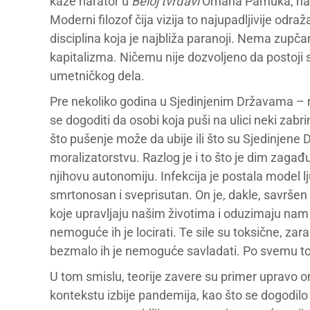
kaže narator u
Beloj tvrđavi
Orhana Pamuka, nav
Moderni filozof čija vizija to najupadljivije odra
disciplina koja je najbliža paranoji. Nema zup
kapitalizma. Ničemu nije dozvoljeno da postoji s
umetničkog dela.
Pre nekoliko godina u Sjedinjenim Državama – 
se dogoditi da osobi koja puši na ulici neki zabri
što pušenje može da ubije ili što su Sjedinjene 
moralizatorstvu. Razlog je i to što je dim zag
njihovu autonomiju. Infekcija je postala model lju
smrtonosan i sveprisutan. On je, dakle, savršen si
koje upravljaju našim životima i oduzimaju nam s
nemoguće ih je locirati. Te sile su toksične, zara
bezmalo ih je nemoguće savladati. Po svemu tome 
U tom smislu, teorije zavere su primer upravo on
kontekstu izbije pandemija, kao što se dogodilo