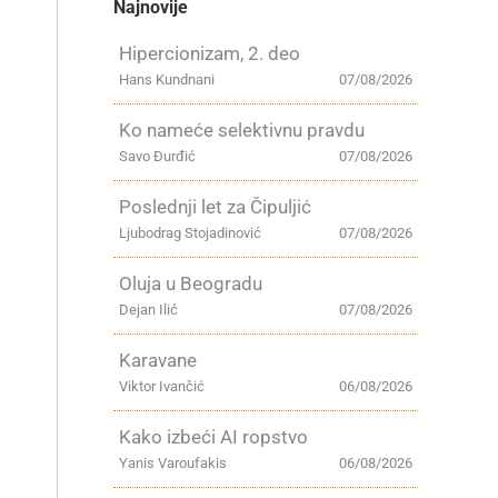
Najnovije
Hipercionizam, 2. deo
Hans Kundnani
07/08/2026
Ko nameće selektivnu pravdu
Savo Đurđić
07/08/2026
Poslednji let za Čipuljić
Ljubodrag Stojadinović
07/08/2026
Oluja u Beogradu
Dejan Ilić
07/08/2026
Karavane
Viktor Ivančić
06/08/2026
Kako izbeći AI ropstvo
Yanis Varoufakis
06/08/2026