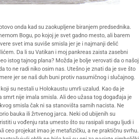
gotovo onda kad su zaokupljene biranjem predsednika.
amernom Bogu, po kojoj je svet gadno mesto, ali barem
ere svet ima suviše smisla jer je i najmanji delić
ićem. Da li su Vatikan i moj pankreas zaista zasebni
k deo istog tajnog plana? Možda je bolje verovati da o našoj
 to ne radi niko osim nas. Utešno je znati da je sve što
amere jer se naš duh buni protiv nasumičnog i slučajnog.
 koji su nestali u Holokaustu umrli uzalud. Kao da je
 smrt nije imala smisla. Ali deo užasa tog događaja je
kakvog smisla čak ni sa stanovišta samih nacista. Ne
rio bauka ili žrtvenog jarca. Neki od ubijenih su
istiti u vođenju rata umesto što su rasipali snagu ljudi i
i ceo projekat imao je metafizičku, a ne praktičnu svrhu.
zastrašujući oblik ne-bića koji su oni za naciste simbolički