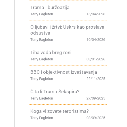
Tramp i buržoazija
Terry Eagleton
16/04/2026
O ljubavi i žrtvi: Uskrs kao proslava
odsustva
Terry Eagleton
10/04/2026
Tiha voda breg roni
Terry Eagleton
03/01/2026
BBC i objektivnost izveštavanja
Terry Eagleton
22/11/2025
Čita li Tramp Šekspira?
Terry Eagleton
27/09/2025
Koga vi zovete teroristima?
Terry Eagleton
08/09/2025