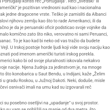
rtugaliji koristi reč „Portugalija“. Reči „švedski“ ili
 „američki“ je pozitivan vrednosni sud kao i nacionalna
ak jedne dragocene vrste. Teško je zamisliti da Albanci
i njihovu zemlju kao što to rade Amerikanci, ili da
ačno je da je peruanski oficir podsticao svoje vojnike da
omalo komično zato što niko, verovatno ni sami Peruanci,
anac. To je kao kad bi neko od vas tražio da budete
l. U Irskoj postoje horde ljudi koji vide svoju naciju kao
poznati pod imenom američki turisti irskog porekla.
erici kako bi od svoje pluralnosti iskovala nekakvo
svoje nacije. Njena žudnja za jedinstvom je, na mnoge
o što konobarica u Saut Bendu, u Indijani, kaže „Želim
ti u gradu Roskou, u Južnoj Dakoti. Neki, doduše, misle
Očevi osnivači imali na umu kad su izgovarali reč
i su posebno osetljivi na „upadanje“ u svoj prostor.
ko su vam se približili na manje od dva metra, što