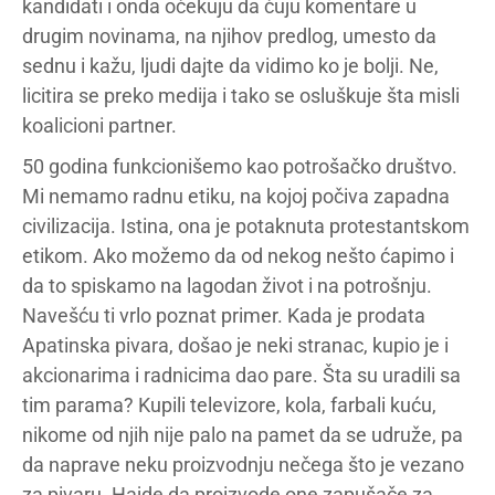
kandidati i onda očekuju da čuju komentare u
drugim novinama, na njihov predlog, umesto da
sednu i kažu, ljudi dajte da vidimo ko je bolji. Ne,
licitira se preko medija i tako se osluškuje šta misli
koalicioni partner.
50 godina funkcionišemo kao potrošačko društvo.
Mi nemamo radnu etiku, na kojoj počiva zapadna
civilizacija. Istina, ona je potaknuta protestantskom
etikom. Ako možemo da od nekog nešto ćapimo i
da to spiskamo na lagodan život i na potrošnju.
Navešću ti vrlo poznat primer. Kada je prodata
Apatinska pivara, došao je neki stranac, kupio je i
akcionarima i radnicima dao pare. Šta su uradili sa
tim parama? Kupili televizore, kola, farbali kuću,
nikome od njih nije palo na pamet da se udruže, pa
da naprave neku proizvodnju nečega što je vezano
za pivaru. Hajde da proizvode one zapušače za