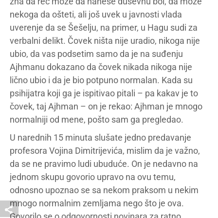
zna da reč može da nanese duševnu bol, da može
nekoga da ošteti, ali još uvek u javnosti vlada
uverenje da se Šešelju, na primer, u Hagu sudi za
verbalni delikt. Čovek ništa nije uradio, nikoga nije
ubio, da vas podsetim samo da je na suđenju
Ajhmanu dokazano da čovek nikada nikoga nije
lično ubio i da je bio potpuno normalan. Kada su
psihijatra koji ga je ispitivao pitali – pa kakav je to
čovek, taj Ajhman – on je rekao: Ajhman je mnogo
normalniji od mene, pošto sam ga pregledao.
U narednih 15 minuta slušate jedno predavanje
profesora Vojina Dimitrijevića, mislim da je važno,
da se ne pravimo ludi ubuduće. On je nedavno na
jednom skupu govorio upravo na ovu temu,
odnosno upoznao se sa nekom praksom u nekim
mnogo normalnim zemljama nego što je ova.
Govorilo se o odgovornosti novinara za ratno