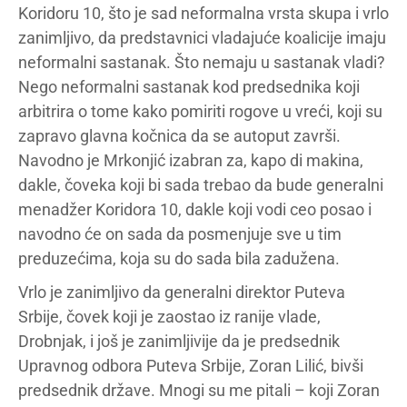
Koridoru 10, što je sad neformalna vrsta skupa i vrlo
zanimljivo, da predstavnici vladajuće koalicije imaju
neformalni sastanak. Što nemaju u sastanak vladi?
Nego neformalni sastanak kod predsednika koji
arbitrira o tome kako pomiriti rogove u vreći, koji su
zapravo glavna kočnica da se autoput završi.
Navodno je Mrkonjić izabran za, kapo di makina,
dakle, čoveka koji bi sada trebao da bude generalni
menadžer Koridora 10, dakle koji vodi ceo posao i
navodno će on sada da posmenjuje sve u tim
preduzećima, koja su do sada bila zadužena.
Vrlo je zanimljivo da generalni direktor Puteva
Srbije, čovek koji je zaostao iz ranije vlade,
Drobnjak, i još je zanimljivije da je predsednik
Upravnog odbora Puteva Srbije, Zoran Lilić, bivši
predsednik države. Mnogi su me pitali – koji Zoran