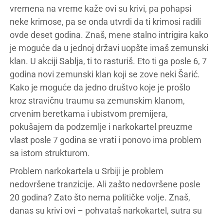
vremena na vreme kaže ovi su krivi, pa pohapsi
neke krimose, pa se onda utvrdi da ti krimosi radili
ovde deset godina. Znaš, mene stalno intrigira kako
je moguće da u jednoj državi uopšte imaš zemunski
klan. U akciji Sablja, ti to rasturiš. Eto ti ga posle 6, 7
godina novi zemunski klan koji se zove neki Šarić.
Kako je moguće da jedno društvo koje je prošlo
kroz stravičnu traumu sa zemunskim klanom,
crvenim beretkama i ubistvom premijera,
pokušajem da podzemlje i narkokartel preuzme
vlast posle 7 godina se vrati i ponovo ima problem
sa istom strukturom.
Problem narkokartela u Srbiji je problem
nedovršene tranzicije. Ali zašto nedovršene posle
20 godina? Zato što nema političke volje. Znaš,
danas su krivi ovi – pohvataš narkokartel, sutra su