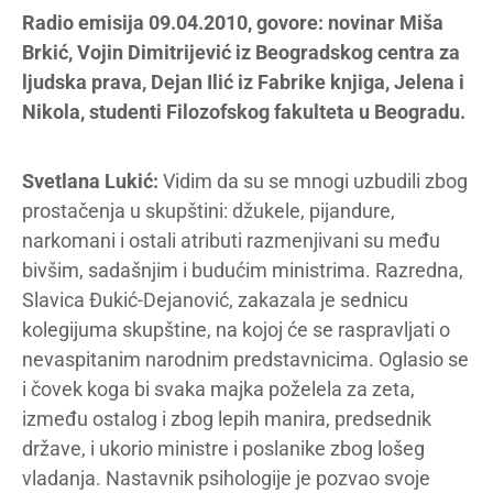
Radio emisija 09.04.2010, govore: novinar Miša
Brkić, Vojin Dimitrijević iz Beogradskog centra za
ljudska prava, Dejan Ilić iz Fabrike knjiga, Jelena i
Nikola, studenti Filozofskog fakulteta u Beogradu.
Svetlana Lukić:
Vidim da su se mnogi uzbudili zbog
prostačenja u skupštini: džukele, pijandure,
narkomani i ostali atributi razmenjivani su među
bivšim, sadašnjim i budućim ministrima. Razredna,
Slavica Đukić-Dejanović, zakazala je sednicu
kolegijuma skupštine, na kojoj će se raspravljati o
nevaspitanim narodnim predstavnicima. Oglasio se
i čovek koga bi svaka majka poželela za zeta,
između ostalog i zbog lepih manira, predsednik
države, i ukorio ministre i poslanike zbog lošeg
vladanja. Nastavnik psihologije je pozvao svoje