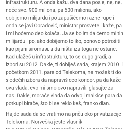
infrastrukturu. A onda kažu, dva dana posle, ne, ne,
neće sve. 900 miliona, pa 600 miliona, ako
dobijemo milijardu i po zapušićemo razne rupe i
onda se javi Obradović, ministar prosvete i kaže, pa
i mi hoćemo deo kolača. Ja se bojim da ćemo mi tih
milijardu i po, ako dobijemo toliko, ponovo potrošiti
kao pijani siromasi, a da ništa iza toga ne ostane.
Kad ulažeš u infrastrukturu, to se dugo gradi, a
izbori su 2012. Dakle, ti dobiješ sada, krajem 2010. i
početkom 2011. pare od Telekoma, ne možeš ti do
sledećih izbora da napraviš ceo koridor, pa da kaže
ova vlada, evo mi smo ovo napravili, glasajte za
nas. Dakle, moraće vlada da odvoji malkice para da
potkupi birače, što bi se reklo keš, franko dlan.
Hajde sada da se vratimo na priču oko privatizacije
Telekoma. Norveška jeste vlasnik