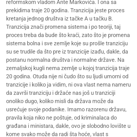
reformskom vladom Ante Markovića. I ona sa
prekidima traje 20 godina. Tranzicija jeste proces
kretanja jednog društva iz tačke A u tačku B.
Tranzicija znači promena sistema i po teoriji, taj
proces treba da bude što kraći, zato što je promena
sistema bolna i sve zemlje koje su prošle tranziciju
su se trudile da što pre iz tranzicije izađu, dakle, da
postanu normalna društva i normalne države. Na
zemaljskoj kugli nema zemlje u kojoj tranzicija traje
20 godina. Otuda nije ni čudo što su ljudi umorni od
tranzicije i koliko ja vidim, ni ova vlast nema nameru
da završi tranziciju i držaće nas još u tranziciji
onoliko dugo, koliko misli da država može da
usrećuje svoje podanike. Imamo razorenu državu,
pravila koja niko ne poštuje, od kriminalaca do
građana i ministara, dakle, ovo je slobodno lovište u
kome svako može da radi šta hoće, vlast s