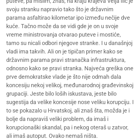
puteve, pa mislim, znaš, na kraju krajeva Velja Ilić je
svoju stranku napravio tako što je državnim
parama asfaltirao kilometar ipo između nečije dve
kuće. Tačno može da se vidi gde je on u svoje
vreme ministrovanja otvarao puteve i mostiće,
tamo su nicali odbori njegove stranke. I u današnjoj
vladi ima takvih. Ali on je tipičan primer kako se
državnim parama pravi stranačka infrastruktura,
odnosno kako se pravi stranka. Najveća greška one
prve demokratske vlade je što nije odmah dala
koncesiju nekoj velikoj, međunarodnoj građevinskoj
grupaciji. Jeste bilo loših iskustava, jeste bilo
sugestija da velike koncesije nose veliku korupciju. I
to se pokazalo u Hrvatskoj, ali znaš šta, možda je i
bolje da napraviš veliki problem, da imaš i
korupcionaški skandal, pa i nekog oteraš u zatvor,
ali imaš autoput. Ovako nemaš ništa.