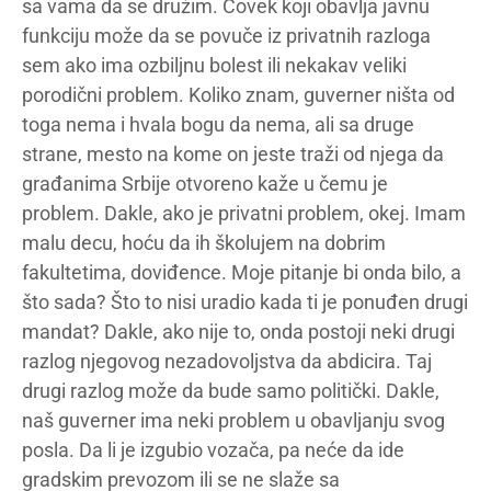
sa vama da se družim. Čovek koji obavlja javnu
funkciju može da se povuče iz privatnih razloga
sem ako ima ozbiljnu bolest ili nekakav veliki
porodični problem. Koliko znam, guverner ništa od
toga nema i hvala bogu da nema, ali sa druge
strane, mesto na kome on jeste traži od njega da
građanima Srbije otvoreno kaže u čemu je
problem. Dakle, ako je privatni problem, okej. Imam
malu decu, hoću da ih školujem na dobrim
fakultetima, doviđence. Moje pitanje bi onda bilo, a
što sada? Što to nisi uradio kada ti je ponuđen drugi
mandat? Dakle, ako nije to, onda postoji neki drugi
razlog njegovog nezadovoljstva da abdicira. Taj
drugi razlog može da bude samo politički. Dakle,
naš guverner ima neki problem u obavljanju svog
posla. Da li je izgubio vozača, pa neće da ide
gradskim prevozom ili se ne slaže sa