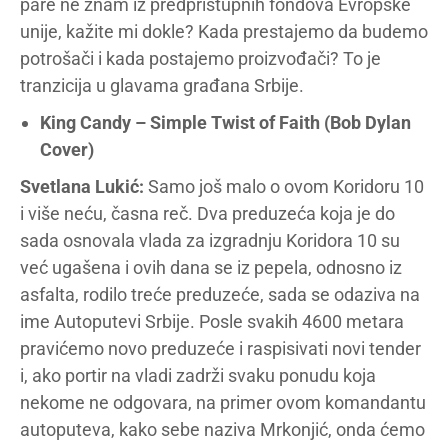
pare ne znam iz predpristupnih fondova Evropske
unije, kažite mi dokle? Kada prestajemo da budemo
potrošači i kada postajemo proizvođači? To je
tranzicija u glavama građana Srbije.
King Candy – Simple Twist of Faith (Bob Dylan
Cover)
Svetlana Lukić:
Samo još malo o ovom Koridoru 10
i više neću, časna reč. Dva preduzeća koja je do
sada osnovala vlada za izgradnju Koridora 10 su
već ugašena i ovih dana se iz pepela, odnosno iz
asfalta, rodilo treće preduzeće, sada se odaziva na
ime Autoputevi Srbije. Posle svakih 4600 metara
pravićemo novo preduzeće i raspisivati novi tender
i, ako portir na vladi zadrži svaku ponudu koja
nekome ne odgovara, na primer ovom komandantu
autoputeva, kako sebe naziva Mrkonjić, onda ćemo