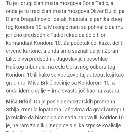
Tu je i drugi član trusta mozgova Boris Tadić, a
onda je tu treći član trusta mozgova Oliver Dulić, pa
Diana Dragutinović i ostali. Nastala je panika zbog
tog Koridora 10, a Mrkonjić nam se pohvalio da mu
je lično predsednik Tadić rekao da će biti on
komandant Koridora 10. Za početak će, kaže, deliti
crvene kartone, a onda smo saznali da je i Zoran
Lilić, bivši predsednik Jugoslavije i posetilac
Haškog tribunala, na čelu Upravnog odbora tog
Koridora 10 ili kako se već zove taj autoput koji kao
gradimo. Miša Brkić počinje sa Koridorom 10, a
onda idemo dalje – ima svašta još kao na vašaru.
Miša Brkić:
Da je posle demokratskih promena
Srbija krenula lopatama i ašovima da gradi autoput,
ja mislim da bismo ga do sada napravili. Koridor 10
je, ne ram za sliku, nego cela slika srpske koalicije.