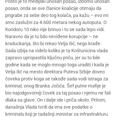
Pošto je to medijski unosan posao, izborno unosan
posao, onda se sve članice koalicije otimaju da
prigrabe za sebe deo tog kolača, pa kažu – evo mi
smo zaslužni za 4.600 metara nekog autoputa. O
Koridoru 10 niko nije brinuo i to se sada lepo vidi.
Naravno da je tu bilo neviđene korupcije – ne
kraduckanja, što bi rekao Velja Ilić, nego krađe.
Sada izbija na videlo koliko je ta Koštunicina vlada
zapravo upropastila ključnu priču, jer su to bile
godine kada se moglo mnogo toga uraditi i kada je
Velja Ilić na mesto direktora Puteva Srbije doveo
čoveka protiv koga se takođe sada vodi istraga za
kriminal, onog Branka Jočića. Šef putne mafije je
bio najodgovorniji čovek za taj posao i njemu ne fali
dlaka sa glave. On i dalje ide i priča okolo. Pritom,
današnja Vlada tvrdi da ima sve podatke o
kriminalu koji je tadašnji ministar za infrastrukturu