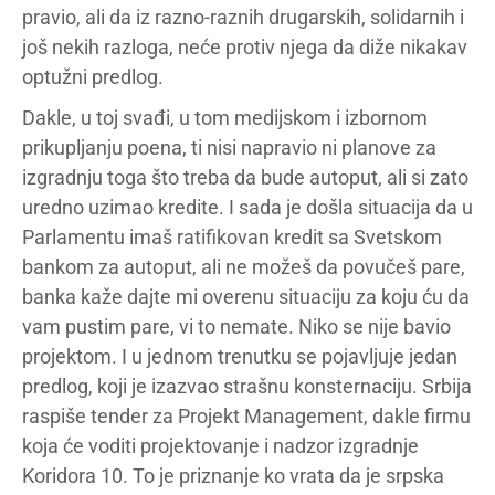
pravio, ali da iz razno-raznih drugarskih, solidarnih i
još nekih razloga, neće protiv njega da diže nikakav
optužni predlog.
Dakle, u toj svađi, u tom medijskom i izbornom
prikupljanju poena, ti nisi napravio ni planove za
izgradnju toga što treba da bude autoput, ali si zato
uredno uzimao kredite. I sada je došla situacija da u
Parlamentu imaš ratifikovan kredit sa Svetskom
bankom za autoput, ali ne možeš da povučeš pare,
banka kaže dajte mi overenu situaciju za koju ću da
vam pustim pare, vi to nemate. Niko se nije bavio
projektom. I u jednom trenutku se pojavljuje jedan
predlog, koji je izazvao strašnu konsternaciju. Srbija
raspiše tender za Projekt Management, dakle firmu
koja će voditi projektovanje i nadzor izgradnje
Koridora 10. To je priznanje ko vrata da je srpska