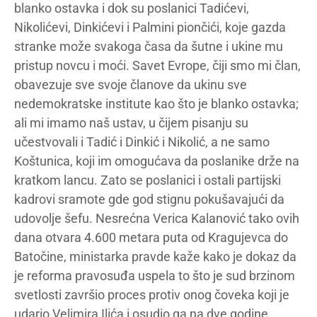
blanko ostavka i dok su poslanici Tadićevi,
Nikolićevi, Dinkićevi i Palmini piončići, koje gazda
stranke može svakoga časa da šutne i ukine mu
pristup novcu i moći. Savet Evrope, čiji smo mi član,
obavezuje sve svoje članove da ukinu sve
nedemokratske institute kao što je blanko ostavka;
ali mi imamo naš ustav, u čijem pisanju su
učestvovali i Tadić i Dinkić i Nikolić, a ne samo
Koštunica, koji im omogućava da poslanike drže na
kratkom lancu. Zato se poslanici i ostali partijski
kadrovi sramote gde god stignu pokušavajući da
udovolje šefu. Nesrećna Verica Kalanović tako ovih
dana otvara 4.600 metara puta od Kragujevca do
Batočine, ministarka pravde kaže kako je dokaz da
je reforma pravosuđa uspela to što je sud brzinom
svetlosti završio proces protiv onog čoveka koji je
udario Velimira Ilića i osudio ga na dve godine