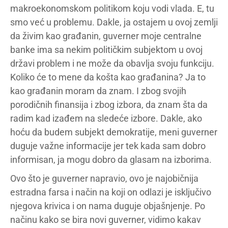
makroekonomskom politikom koju vodi vlada. E, tu
smo već u problemu. Dakle, ja ostajem u ovoj zemlji
da živim kao građanin, guverner moje centralne
banke ima sa nekim političkim subjektom u ovoj
državi problem i ne može da obavlja svoju funkciju.
Koliko će to mene da košta kao građanina? Ja to
kao građanin moram da znam. I zbog svojih
porodičnih finansija i zbog izbora, da znam šta da
radim kad izađem na sledeće izbore. Dakle, ako
hoću da budem subjekt demokratije, meni guverner
duguje važne informacije jer tek kada sam dobro
informisan, ja mogu dobro da glasam na izborima.
Ovo što je guverner napravio, ovo je najobičnija
estradna farsa i način na koji on odlazi je isključivo
njegova krivica i on nama duguje objašnjenje. Po
načinu kako se bira novi guverner, vidimo kakav