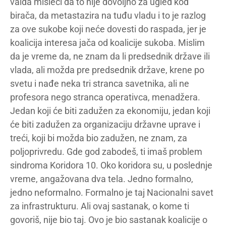
valda misleći da to nije dovoljno za ugled kod
birača, da metastazira na tuđu vladu i to je razlog
za ove sukobe koji neće dovesti do raspada, jer je
koalicija interesa jača od koalicije sukoba. Mislim
da je vreme da, ne znam da li predsednik države ili
vlada, ali možda pre predsednik države, krene po
svetu i nađe neka tri stranca savetnika, ali ne
profesora nego stranca operativca, menadžera.
Jedan koji će biti zadužen za ekonomiju, jedan koji
će biti zadužen za organizaciju državne uprave i
treći, koji bi možda bio zadužen, ne znam, za
poljoprivredu. Gde god zabodeš, ti imaš problem
sindroma Koridora 10. Oko koridora su, u poslednje
vreme, angažovana dva tela. Jedno formalno,
jedno neformalno. Formalno je taj Nacionalni savet
za infrastrukturu. Ali ovaj sastanak, o kome ti
govoriš, nije bio taj. Ovo je bio sastanak koalicije o