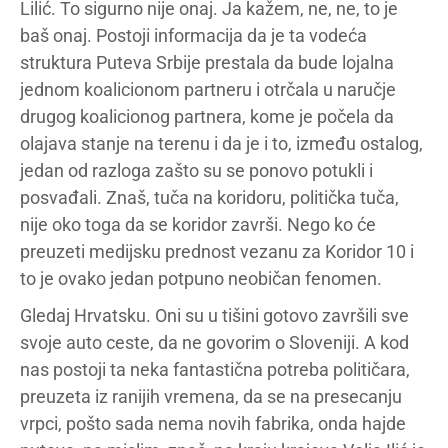
Lilić. To sigurno nije onaj. Ja kažem, ne, ne, to je
baš onaj. Postoji informacija da je ta vodeća
struktura Puteva Srbije prestala da bude lojalna
jednom koalicionom partneru i otrčala u naručje
drugog koalicionog partnera, kome je počela da
olajava stanje na terenu i da je i to, između ostalog,
jedan od razloga zašto su se ponovo potukli i
posvađali. Znaš, tuča na koridoru, politička tuča,
nije oko toga da se koridor završi. Nego ko će
preuzeti medijsku prednost vezanu za Koridor 10 i
to je ovako jedan potpuno neobičan fenomen.
Gledaj Hrvatsku. Oni su u tišini gotovo završili sve
svoje auto ceste, da ne govorim o Sloveniji. A kod
nas postoji ta neka fantastična potreba političara,
preuzeta iz ranijih vremena, da se na presecanju
vrpci, pošto sada nema novih fabrika, onda hajde