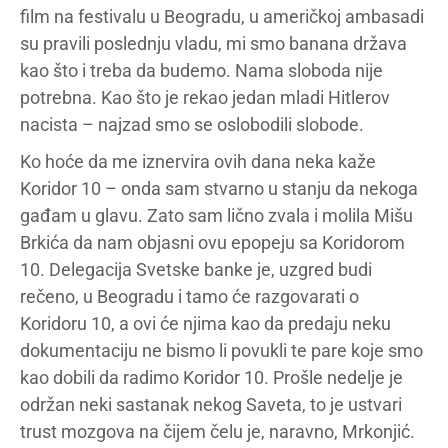
film na festivalu u Beogradu, u američkoj ambasadi
su pravili poslednju vladu, mi smo banana država
kao što i treba da budemo. Nama sloboda nije
potrebna. Kao što je rekao jedan mladi Hitlerov
nacista – najzad smo se oslobodili slobode.
Ko hoće da me iznervira ovih dana neka kaže
Koridor 10 – onda sam stvarno u stanju da nekoga
gađam u glavu. Zato sam lično zvala i molila Mišu
Brkića da nam objasni ovu epopeju sa Koridorom
10. Delegacija Svetske banke je, uzgred budi
rečeno, u Beogradu i tamo će razgovarati o
Koridoru 10, a ovi će njima kao da predaju neku
dokumentaciju ne bismo li povukli te pare koje smo
kao dobili da radimo Koridor 10. Prošle nedelje je
održan neki sastanak nekog Saveta, to je ustvari
trust mozgova na čijem čelu je, naravno, Mrkonjić.