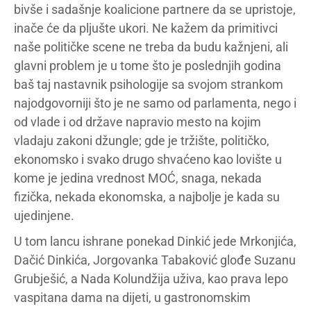
bivše i sadašnje koalicione partnere da se upristoje,
inače će da pljušte ukori. Ne kažem da primitivci
naše političke scene ne treba da budu kažnjeni, ali
glavni problem je u tome što je poslednjih godina
baš taj nastavnik psihologije sa svojom strankom
najodgovorniji što je ne samo od parlamenta, nego i
od vlade i od države napravio mesto na kojim
vladaju zakoni džungle; gde je tržište, političko,
ekonomsko i svako drugo shvaćeno kao lovište u
kome je jedina vrednost MOĆ, snaga, nekada
fizička, nekada ekonomska, a najbolje je kada su
ujedinjene.
U tom lancu ishrane ponekad Dinkić jede Mrkonjića,
Dačić Dinkića, Jorgovanka Tabaković glođe Suzanu
Grubješić, a Nada Kolundžija uživa, kao prava lepo
vaspitana dama na dijeti, u gastronomskim