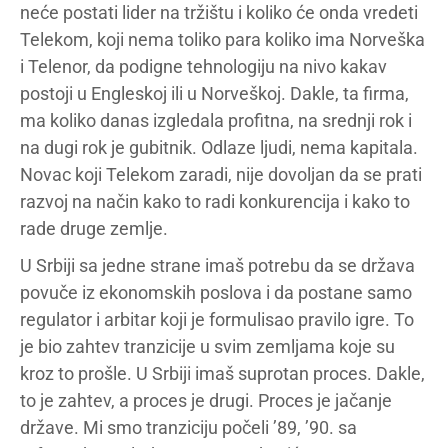
neće postati lider na tržištu i koliko će onda vredeti
Telekom, koji nema toliko para koliko ima Norveška
i Telenor, da podigne tehnologiju na nivo kakav
postoji u Engleskoj ili u Norveškoj. Dakle, ta firma,
ma koliko danas izgledala profitna, na srednji rok i
na dugi rok je gubitnik. Odlaze ljudi, nema kapitala.
Novac koji Telekom zaradi, nije dovoljan da se prati
razvoj na način kako to radi konkurencija i kako to
rade druge zemlje.
U Srbiji sa jedne strane imaš potrebu da se država
povuče iz ekonomskih poslova i da postane samo
regulator i arbitar koji je formulisao pravilo igre. To
je bio zahtev tranzicije u svim zemljama koje su
kroz to prošle. U Srbiji imaš suprotan proces. Dakle,
to je zahtev, a proces je drugi. Proces je jačanje
države. Mi smo tranziciju počeli ’89, ’90. sa