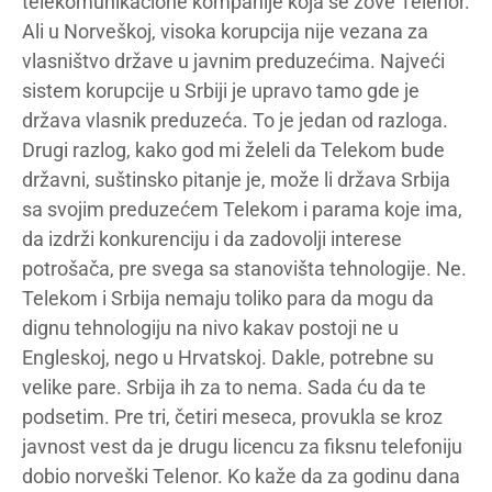
telekomunikacione kompanije koja se zove Telenor.
Ali u Norveškoj, visoka korupcija nije vezana za
vlasništvo države u javnim preduzećima. Najveći
sistem korupcije u Srbiji je upravo tamo gde je
država vlasnik preduzeća. To je jedan od razloga.
Drugi razlog, kako god mi želeli da Telekom bude
državni, suštinsko pitanje je, može li država Srbija
sa svojim preduzećem Telekom i parama koje ima,
da izdrži konkurenciju i da zadovolji interese
potrošača, pre svega sa stanovišta tehnologije. Ne.
Telekom i Srbija nemaju toliko para da mogu da
dignu tehnologiju na nivo kakav postoji ne u
Engleskoj, nego u Hrvatskoj. Dakle, potrebne su
velike pare. Srbija ih za to nema. Sada ću da te
podsetim. Pre tri, četiri meseca, provukla se kroz
javnost vest da je drugu licencu za fiksnu telefoniju
dobio norveški Telenor. Ko kaže da za godinu dana