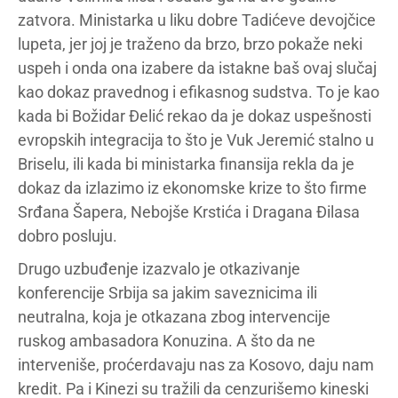
zatvora. Ministarka u liku dobre Tadićeve devojčice
lupeta, jer joj je traženo da brzo, brzo pokaže neki
uspeh i onda ona izabere da istakne baš ovaj slučaj
kao dokaz pravednog i efikasnog sudstva. To je kao
kada bi Božidar Đelić rekao da je dokaz uspešnosti
evropskih integracija to što je Vuk Jeremić stalno u
Briselu, ili kada bi ministarka finansija rekla da je
dokaz da izlazimo iz ekonomske krize to što firme
Srđana Šapera, Nebojše Krstića i Dragana Đilasa
dobro posluju.
Drugo uzbuđenje izazvalo je otkazivanje
konferencije Srbija sa jakim saveznicima ili
neutralna, koja je otkazana zbog intervencije
ruskog ambasadora Konuzina. A što da ne
interveniše, proćerdavaju nas za Kosovo, daju nam
kredit. Pa i Kinezi su tražili da cenzurišemo kineski