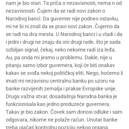
nam je bio stari. Ta priča o nezavisnosti, nema n od
nezavisnosti. Čujem da se radi novi zakon o
Narodnoj banci. Da guverner nije podneo ostavku,
mi ne bi ni znali da se pravi novi zakon. Čujemo da
se radi na dva mesta. U Narodnoj banci i u vladi i da
i jedni i drugi ne znaju da oni drugi rade, što je sada
ozbiljan signal, čekaj, neko nekome radi iza leđa.
Au, pa onda mi jesmo u problemu. Dakle, nije u
pitanju samo izbor guvernera, koji će biti onakav
kakav se sviđa nekoj političkoj eliti. Nego, hoćemo li
imati mi nezavisnu centralnu banku po uzoru na
banke razvijenih zemalja i prakse Evropske unije.
Druga važna stvar, dosadašnja Narodna banka je
funkcionisala kao jedno preduzeće guvernera.
Takav je bio zakon. Čovek sam donosi odluke i sam
odgovara, nikome ne polaže raćun. Unutar banke
treba ojačati kontrolnu poziciju nekog organa,