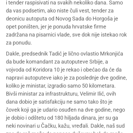
i tender raspisivati na svakih nekoliko dana. Samo
da vas podsetim, ako niste čuli vest, tender za
deonicu autoputa od Novog Sada do Horgoša je
opet poništen, jer je ponuda hrvatske firme
zadržana na pisarnici vlade, sve dok nije istekao rok
za ponudu.
Dakle, predsednik Tadić je lično ovlastio Mrkonjića
da bude komandant za autoputeve Srbije, a
vojvoda od Koridora 10 je rekao i obećao da će da
napravi autoputeve iako je za poslednje dve godine,
koliko je ministar, izgradio samo 50 kilometara.
Bivši ministar za infrastrukturu, Velimir Ilić, ovih
dana dobio je satisfakciju ne samo tako što je
čovek koji ga je udario osuđen na dve godine, nego
je dobio i odštetu od 180 hiljada dinara, jer su ga
neki novinari u Čačku, kažu, vređali. Dakle, naš sud