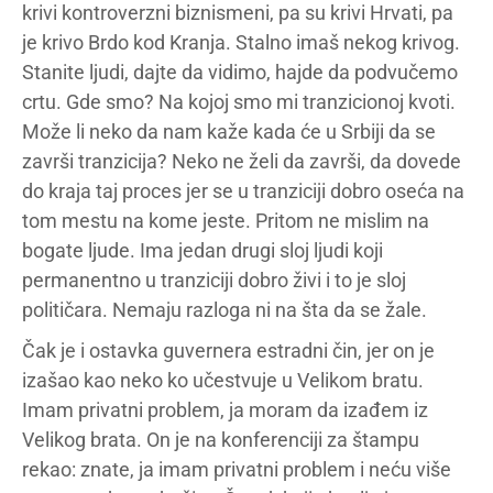
krivi kontroverzni biznismeni, pa su krivi Hrvati, pa
je krivo Brdo kod Kranja. Stalno imaš nekog krivog.
Stanite ljudi, dajte da vidimo, hajde da podvučemo
crtu. Gde smo? Na kojoj smo mi tranzicionoj kvoti.
Može li neko da nam kaže kada će u Srbiji da se
završi tranzicija? Neko ne želi da završi, da dovede
do kraja taj proces jer se u tranziciji dobro oseća na
tom mestu na kome jeste. Pritom ne mislim na
bogate ljude. Ima jedan drugi sloj ljudi koji
permanentno u tranziciji dobro živi i to je sloj
političara. Nemaju razloga ni na šta da se žale.
Čak je i ostavka guvernera estradni čin, jer on je
izašao kao neko ko učestvuje u Velikom bratu.
Imam privatni problem, ja moram da izađem iz
Velikog brata. On je na konferenciji za štampu
rekao: znate, ja imam privatni problem i neću više