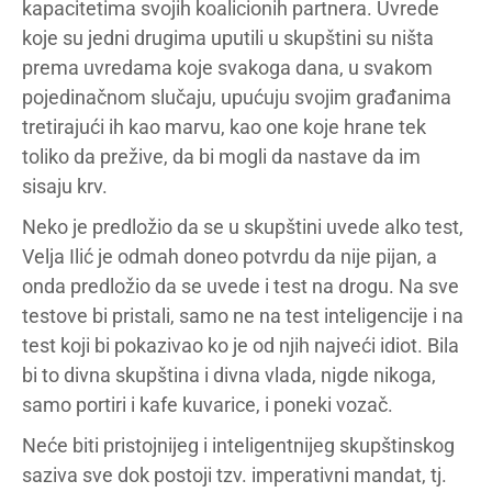
kapacitetima svojih koalicionih partnera. Uvrede
koje su jedni drugima uputili u skupštini su ništa
prema uvredama koje svakoga dana, u svakom
pojedinačnom slučaju, upućuju svojim građanima
tretirajući ih kao marvu, kao one koje hrane tek
toliko da prežive, da bi mogli da nastave da im
sisaju krv.
Neko je predložio da se u skupštini uvede alko test,
Velja Ilić je odmah doneo potvrdu da nije pijan, a
onda predložio da se uvede i test na drogu. Na sve
testove bi pristali, samo ne na test inteligencije i na
test koji bi pokazivao ko je od njih najveći idiot. Bila
bi to divna skupština i divna vlada, nigde nikoga,
samo portiri i kafe kuvarice, i poneki vozač.
Neće biti pristojnijeg i inteligentnijeg skupštinskog
saziva sve dok postoji tzv. imperativni mandat, tj.