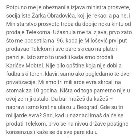
Potpuno me je obeznanila izjava ministra prosvete,
socijaliste Žarka Obradovića, koji je rekao: a pa ne, i
Ministarstvo prosvete treba da dobije neku kintu od
prodaje Telekoma. Užasnula me ta izjava, prvo zato
što me podsetila na ’96. kada je Milošević prvi put
prodavao Telekom i sve pare skrcao na plate i
penzije. Isto smo to uradili kada smo prodali
Karićev Mobtel. Nije bilo opštine koja nije dobila
fudbalski teren, klavir, samo ako pogledamo te dve
privatizacije. Mi smo tri milijarde evra skrcali na
stomak za 10 godina. Ništa od toga pametno nije u
ovoj zemlji ostalo. Da bar možeš da kažeš –
napravili smo krst na ulazu u Beograd. Gde su tri
milijarde evra? Sad, kad u naznaci imaš da će se
prodati Telekom, prvo se na nivou države postigne
konsenzus i kaže se da sve pare idu u