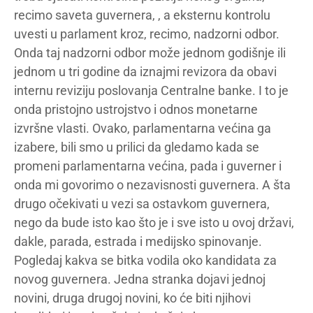
recimo saveta guvernera, , a eksternu kontrolu
uvesti u parlament kroz, recimo, nadzorni odbor.
Onda taj nadzorni odbor može jednom godišnje ili
jednom u tri godine da iznajmi revizora da obavi
internu reviziju poslovanja Centralne banke. I to je
onda pristojno ustrojstvo i odnos monetarne
izvršne vlasti. Ovako, parlamentarna većina ga
izabere, bili smo u prilici da gledamo kada se
promeni parlamentarna većina, pada i guverner i
onda mi govorimo o nezavisnosti guvernera. A šta
drugo očekivati u vezi sa ostavkom guvernera,
nego da bude isto kao što je i sve isto u ovoj državi,
dakle, parada, estrada i medijsko spinovanje.
Pogledaj kakva se bitka vodila oko kandidata za
novog guvernera. Jedna stranka dojavi jednoj
novini, druga drugoj novini, ko će biti njihovi