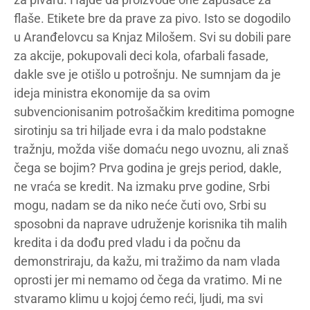
flaše. Etikete bre da prave za pivo. Isto se dogodilo
u Aranđelovcu sa Knjaz Milošem. Svi su dobili pare
za akcije, pokupovali deci kola, ofarbali fasade,
dakle sve je otišlo u potrošnju. Ne sumnjam da je
ideja ministra ekonomije da sa ovim
subvencionisanim potrošačkim kreditima pomogne
sirotinju sa tri hiljade evra i da malo podstakne
tražnju, možda više domaću nego uvoznu, ali znaš
čega se bojim? Prva godina je grejs period, dakle,
ne vraća se kredit. Na izmaku prve godine, Srbi
mogu, nadam se da niko neće čuti ovo, Srbi su
sposobni da naprave udruženje korisnika tih malih
kredita i da dođu pred vladu i da počnu da
demonstriraju, da kažu, mi tražimo da nam vlada
oprosti jer mi nemamo od čega da vratimo. Mi ne
stvaramo klimu u kojoj ćemo reći, ljudi, ma svi