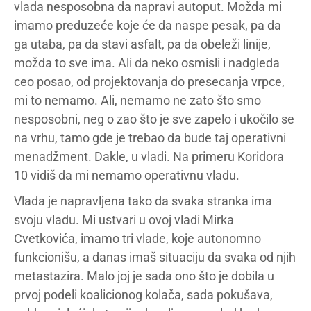
vlada nesposobna da napravi autoput. Možda mi
imamo preduzeće koje će da naspe pesak, pa da
ga utaba, pa da stavi asfalt, pa da obeleži linije,
možda to sve ima. Ali da neko osmisli i nadgleda
ceo posao, od projektovanja do presecanja vrpce,
mi to nemamo. Ali, nemamo ne zato što smo
nesposobni, neg o zao što je sve zapelo i ukočilo se
na vrhu, tamo gde je trebao da bude taj operativni
menadžment. Dakle, u vladi. Na primeru Koridora
10 vidiš da mi nemamo operativnu vladu.
Vlada je napravljena tako da svaka stranka ima
svoju vladu. Mi ustvari u ovoj vladi Mirka
Cvetkovića, imamo tri vlade, koje autonomno
funkcionišu, a danas imaš situaciju da svaka od njih
metastazira. Malo joj je sada ono što je dobila u
prvoj podeli koalicionog kolača, sada pokušava,