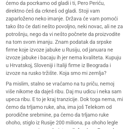
ćemo da pocrkamo od gladi i ti, Pero Periću,
direktno ćeš da crkneš od gladi. Stoji vam
zaparloženo neko imanje. Država će vam pomoći
tako što će dati nešto povoljno, neki novac, ali ne za
potrošnju, nego da vi nešto počnete da proizvodite
na tom svom imanju. Znam podatak da srpske
firme koje izvoze jabuke u Rusiju, od januara ne
izvoze jabuke i bacaju ih jer nema kvaliteta. Kupuju
u Hrvatskoj, Sloveniji i Italiji firme iz Beograda i
izvoze na rusko tržište. Koja smo mi zemlja?
Pa mislim, stalno se vraćamo na tu priču, nemoj
više nikome da daješ ribu. Daj mu udicu i neka sam
upeca ribu. E to je kraj tranzicije. Dok toga nema, mi
ćemo da trljamo ruke, aha, ima još Telekom od
porodične srebrnine, pa ćemo da trljamo ruke
ohoho, stiglo iz Rusije 200 miliona, pa ohoho legle