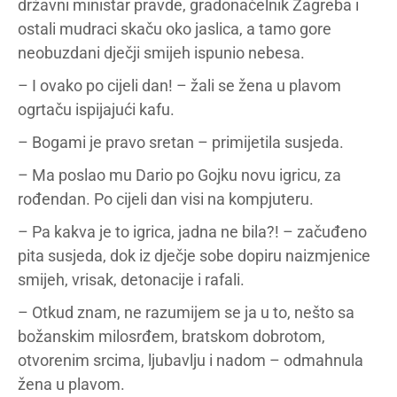
državni ministar pravde, gradonačelnik Zagreba i
ostali mudraci skaču oko jaslica, a tamo gore
neobuzdani dječji smijeh ispunio nebesa.
– I ovako po cijeli dan! – žali se žena u plavom
ogrtaču ispijajući kafu.
– Bogami je pravo sretan – primijetila susjeda.
– Ma poslao mu Dario po Gojku novu igricu, za
rođendan. Po cijeli dan visi na kompjuteru.
– Pa kakva je to igrica, jadna ne bila?! – začuđeno
pita susjeda, dok iz dječje sobe dopiru naizmjenice
smijeh, vrisak, detonacije i rafali.
– Otkud znam, ne razumijem se ja u to, nešto sa
božanskim milosrđem, bratskom dobrotom,
otvorenim srcima, ljubavlju i nadom – odmahnula
žena u plavom.