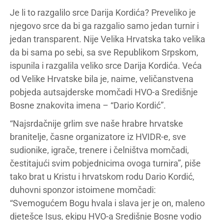
Je li to razgalilo srce Darija Kordića? Preveliko je
njegovo srce da bi ga razgalio samo jedan turnir i
jedan transparent. Nije Velika Hrvatska tako velika
da bi sama po sebi, sa sve Republikom Srpskom,
ispunila i razgalila veliko srce Darija Kordića. Veća
od Velike Hrvatske bila je, naime, veličanstvena
pobjeda autsajderske momčadi HVO-a Središnje
Bosne znakovita imena – “Dario Kordić”.
“Najsrdačnije grlim sve naše hrabre hrvatske
branitelje, časne organizatore iz HVIDR-e, sve
sudionike, igrače, trenere i čelništva momčadi,
čestitajući svim pobjednicima ovoga turnira”, piše
tako brat u Kristu i hrvatskom rodu Dario Kordić,
duhovni sponzor istoimene momčadi:
“Svemogućem Bogu hvala i slava jer je on, maleno
djetešce Isus, ekipu HVO-a Središnje Bosne vodio