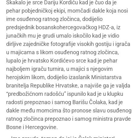
Skakalo je srce Dariju Kordiću kad je čuo da je
pehar pobjedničkoj ekipi, momčadi dakle koja nosi
ime osuđenog ratnog zločinca, dodijelio
predsjednik bosanskohercegovačkog HDZ-a, iz
junačkih mu je grudi umalo iskočilo kad je vidio
dirljive zajedničke fotografije visokih gostiju i igrača
u majicama s likom osuđenog ratnog zločinca,
lupalo je hrvatsko Kordićevo srce kad je pehar
najboljem igraču turnira, u majici s njegovim
herojskim likom, dodijelio izaslanik Ministarstva
branitelja Republike Hrvatske, a najviše ga je valjda
“predbožićnom radošću” ispunilo kad je u klupku
radosti prepoznao i samog Barišu Čolaka, kad je
dakle među momcima što pronose slavu osuđenog
ratnog zločinca prepoznao i samog ministra pravde
Bosne i Hercegovine.