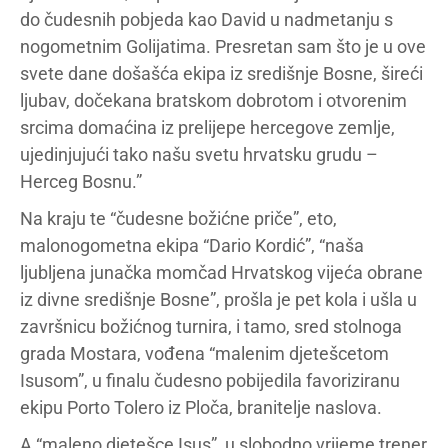
do čudesnih pobjeda kao David u nadmetanju s
nogometnim Golijatima. Presretan sam što je u ove
svete dane došašća ekipa iz središnje Bosne, šireći
ljubav, dočekana bratskom dobrotom i otvorenim
srcima domaćina iz prelijepe hercegove zemlje,
ujedinjujući tako našu svetu hrvatsku grudu –
Herceg Bosnu.”
Na kraju te “čudesne božićne priče”, eto,
malonogometna ekipa “Dario Kordić”, “naša
ljubljena junačka momčad Hrvatskog vijeća obrane
iz divne središnje Bosne”, prošla je pet kola i ušla u
završnicu božićnog turnira, i tamo, sred stolnoga
grada Mostara, vođena “malenim djetešcetom
Isusom”, u finalu čudesno pobijedila favoriziranu
ekipu Porto Tolero iz Ploča, branitelje naslova.
A “maleno djetešce Isus”, u slobodno vrijeme trener