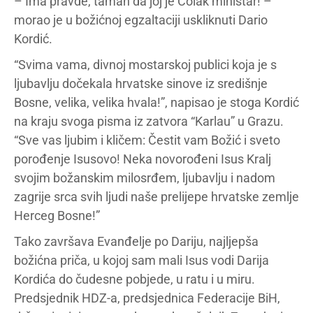
– Ima pravde, taman da joj je Čolak ministar! –
morao je u božićnoj egzaltaciji uskliknuti Dario
Kordić.
“Svima vama, divnoj mostarskoj publici koja je s
ljubavlju dočekala hrvatske sinove iz središnje
Bosne, velika, velika hvala!”, napisao je stoga Kordić
na kraju svoga pisma iz zatvora “Karlau” u Grazu.
“Sve vas ljubim i kličem: Čestit vam Božić i sveto
porođenje Isusovo! Neka novorođeni Isus Kralj
svojim božanskim milosrđem, ljubavlju i nadom
zagrije srca svih ljudi naše prelijepe hrvatske zemlje
Herceg Bosne!”
Tako završava Evanđelje po Dariju, najljepša
božićna priča, u kojoj sam mali Isus vodi Darija
Kordića do čudesne pobjede, u ratu i u miru.
Predsjednik HDZ-a, predsjednica Federacije BiH,