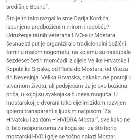
središnje Bosne”.
Što je to tako razgalilo srce Darija Kordića,
ispunjeno predbožićnim mirom i radošću?
Udruženje ratnih veterana HVO-a iz Mostara
šesnaesti put je organiziralo tradicionalni božićni
turnir u malom nogometu, na kojemu su nastupale
šezdeset četiri momčadi iz cijele Velike Hrvatske i
Republike Srpske, od Ploča do Mostara, od Viteza
do Nevesinja. Velika Hrvatska, dakako, ne postoji u
stvarnom životu, ali podsjećam da je ovo božićna
priča, u kojoj su svakojaka čudesa moguća. U
mostarskoj je dvorani tako cijelim zidom razvijen
golemi transparent s ljupkim natpisom “Za
Hrvatsku i za dom – HVIDRA Mostar”, sve kako ne
bi bilo nesporazuma za koga se i za što borio
mostarski HVO i gdje se točno nalazi Mostar.