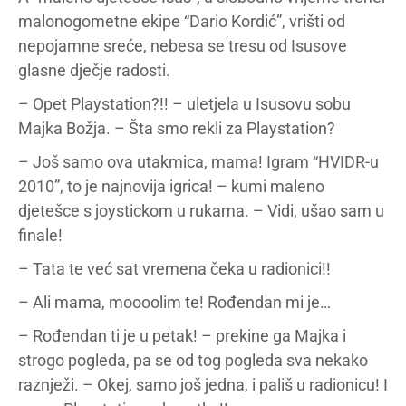
malonogometne ekipe “Dario Kordić”, vrišti od
nepojamne sreće, nebesa se tresu od Isusove
glasne dječje radosti.
– Opet Playstation?!! – uletjela u Isusovu sobu
Majka Božja. – Šta smo rekli za Playstation?
– Još samo ova utakmica, mama! Igram “HVIDR-u
2010”, to je najnovija igrica! – kumi maleno
djetešce s joystickom u rukama. – Vidi, ušao sam u
finale!
– Tata te već sat vremena čeka u radionici!!
– Ali mama, moooolim te! Rođendan mi je…
– Rođendan ti je u petak! – prekine ga Majka i
strogo pogleda, pa se od tog pogleda sva nekako
raznježi. – Okej, samo još jedna, i pališ u radionicu! I