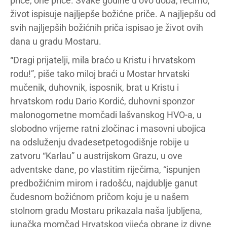
priče, one priče. Svake godine u ovo doba, recimo,
život ispisuje najljepše božićne priče. A najljepšu od
svih najljepših božićnih priča ispisao je život ovih
dana u gradu Mostaru.
“Dragi prijatelji, mila braćo u Kristu i hrvatskom
rodu!”, piše tako miloj braći u Mostar hrvatski
mučenik, duhovnik, isposnik, brat u Kristu i
hrvatskom rodu Dario Kordić, duhovni sponzor
malonogometne momčadi lašvanskog HVO-a, u
slobodno vrijeme ratni zločinac i masovni ubojica
na odsluženju dvadesetpetogodišnje robije u
zatvoru “Karlau” u austrijskom Grazu, u ove
adventske dane, po vlastitim riječima, “ispunjen
predbožićnim mirom i radošću, najdublje ganut
čudesnom božićnom pričom koju je u našem
stolnom gradu Mostaru prikazala naša ljubljena,
junačka momčad Hrvatskog vijeća obrane iz divne