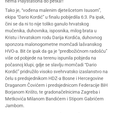
nema Playstationa do petka!!
Tako je, “vođena malenim djetešcetom Isusom”,
ekipa “Dario Kordić” u finalu pobijedila 6:3. Pa ipak,
čini se da ni to nije toliko ganulo hrvatskog
mučenika, duhovnika, isposnika, milog brata u
Kristu i hrvatskom rodu Darija Kordića, duhovnog
sponzora malonogometne momčadi lašvanskog
HVO-a. Bit će ipak da ga je “predbožićnom radošću”
više od pobjede na terenu ispunila pobjeda na
počasnoj klupi, gdje se slavlju momčadi “Dario
Kordić” pridružilo visoko svehrvatsko izaslanstvo na
čelu s predsjednikom HDZ-a Bosne i Hercegovine
Draganom Čovićem i predsjednicom Federacije BiH
Borjanom Krišto, te gradonačelnicima Zagreba i
Metkovića Milanom Bandićem i Stipom Gabrićem
Jambom.