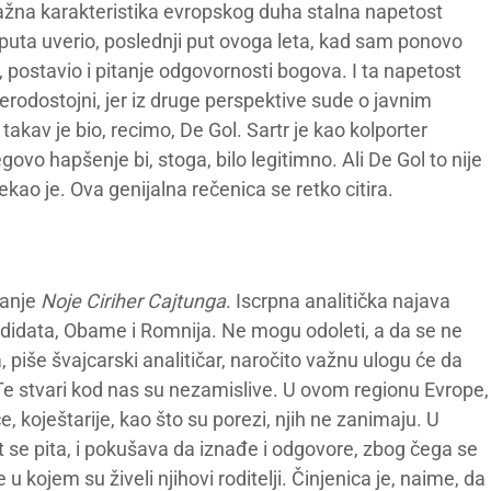
ažna karakteristika evropskog duha stalna napetost
puta uverio, poslednji put ovoga leta, kad sam ponovo
, postavio i pitanje odgovornosti bogova. I ta napetost
 verodostojni, jer iz druge perspektive sude o javnim
takav je bio, recimo, De Gol. Sartr je kao kolporter
vo hapšenje bi, stoga, bilo legitimno. Ali De Gol to nije
kao je. Ova genijalna rečenica se retko citira.
danje
Noje Ciriher Cajtunga
. Iscrpna analitička najava
ndidata, Obame i Romnija. Ne mogu odoleti, a da se ne
iše švajcarski analitičar, naročito važnu ulogu će da
 Te stvari kod nas su nezamislive. U ovom regionu Evrope,
e, koještarije, kao što su porezi, njih ne zanimaju. U
se pita, i pokušava da iznađe i odgovore, zbog čega se
kojem su živeli njihovi roditelji. Činjenica je, naime, da