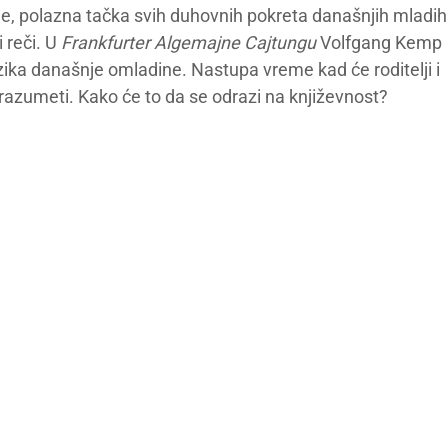
le, polazna tačka svih duhovnih pokreta današnjih mladih
 reči. U
Frankfurter Algemajne Cajtungu
Volfgang Kemp
ika današnje omladine. Nastupa vreme kad će roditelji i
 razumeti. Kako će to da se odrazi na književnost?