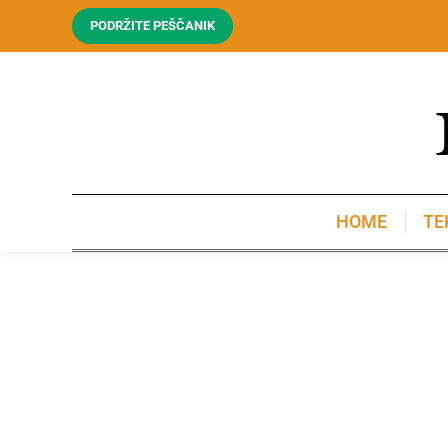
PODRŽITE PEŠČANIK
HOME
TE
HOME
TE