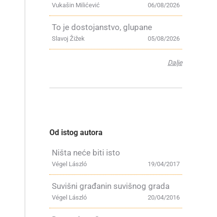
Vukašin Milićević
06/08/2026
To je dostojanstvo, glupane
Slavoj Žižek
05/08/2026
Dalje
Od istog autora
Ništa neće biti isto
Végel László
19/04/2017
Suvišni građanin suvišnog grada
Végel László
20/04/2016