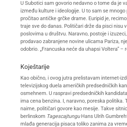
U Subotici sam govorio nedavno o tome da je v
između kulture i ideologije. U to sam se mnogo 
pročitao antičke grčke drame. Euripid je, recimo
traje sve do danas. Političari drže da pisci nisu
poslovima u društvu. Naravno, postoje i izuzeci, 
prodavao zabranjene novine ulicama Pariza, njego
odobrio. „Francuska neće da uhapsi Voltera” – re
Koještarije
Kao obično, i ovog jutra prelistavam internet-iz
televizijskog duela američkih predsedničkih ka
osmehnem. U raspravi predsedničkih kandidata, p
ima cena benzina. I, naravno, poreska politika.
naime, političari govore kao mesije. Takve sitnic
berlinskom
Tagescajtungu
Hans Ulrih Gumbreht 
mlađa generacija pisaca toliko zanima za vreme u 