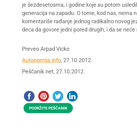
je šezdesetosma, i godine koje su potom usledi
generacija na zapadu. O tome, kod nas, nema ni
komentariše rađanje jednog radikalno novog jez
deca da govore jedni pored drugih, i da se neće
Preveo Arpad Vicko
Autonomija.info
, 27.10.2012.
Peščanik.net, 27.10.2012.
PODRŽITE PEŠČANIK