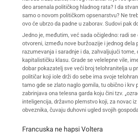
deo arsenala političkog hladnog rata? I da stvarno
samo o novom političkom opsenarstvu? Ne treba 
ovo će ubrzo da padne u zaborav. Sudovi pak dono
Jedno je, međutim, već sada očigledno: radi se
otvoreni, između nove buržoazije i jednog dela p
razumevanja i saradnje i da, zahvaljujući tome,
kapitalističku klasu. Grade se velelepne vile, i
dobar pokazatelj sve veći broj telohranitelja u pr
političar koji iole drži do sebe ima svoje telohranite
tamo gde se zlato naglo gomila, tu obično i krv po
zabrinjava ona telesna garda koju čini tzv. „ozrač
inteligencija, državno plemstvo koji, za novac 
obveznika, čuvaju duhovni ugled svojih gospoda
Francuska ne hapsi Voltera