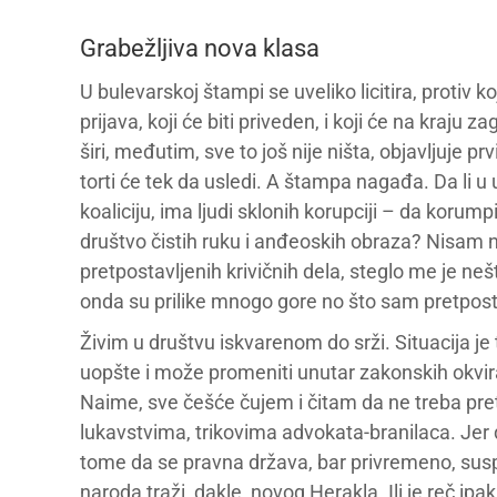
Grabežljiva nova klasa
U bulevarskoj štampi se uveliko licitira, protiv k
prijava, koji će biti priveden, i koji će na kraj
širi, međutim, sve to još nije ništa, objavljuje p
torti će tek da usledi. A štampa nagađa. Da li 
koaliciju, ima ljudi sklonih korupciji – da korump
društvo čistih ruku i anđeoskih obraza? Nisam ni
pretpostavljenih krivičnih dela, steglo me je neš
onda su prilike mnogo gore no što sam pretpost
Živim u društvu iskvarenom do srži. Situacija je t
uopšte i može promeniti unutar zakonskih okvi
Naime, sve češće čujem i čitam da ne treba pre
lukavstvima, trikovima advokata-branilaca. Jer do
tome da se pravna država, bar privremeno, sus
naroda traži, dakle, novog Herakla. Ili je reč i