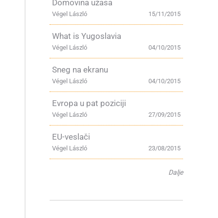
Domovina užasa
Végel László
15/11/2015
What is Yugoslavia
Végel László
04/10/2015
Sneg na ekranu
Végel László
04/10/2015
Evropa u pat poziciji
Végel László
27/09/2015
EU-veslači
Végel László
23/08/2015
Dalje