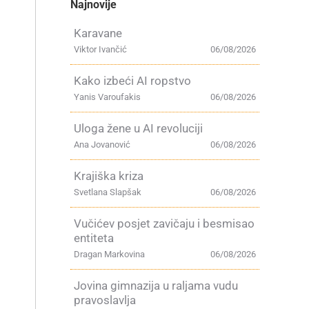
Najnovije
Karavane
Viktor Ivančić
06/08/2026
Kako izbeći AI ropstvo
Yanis Varoufakis
06/08/2026
Uloga žene u AI revoluciji
Ana Jovanović
06/08/2026
Krajiška kriza
Svetlana Slapšak
06/08/2026
Vučićev posjet zavičaju i besmisao
entiteta
Dragan Markovina
06/08/2026
Jovina gimnazija u raljama vudu
pravoslavlja