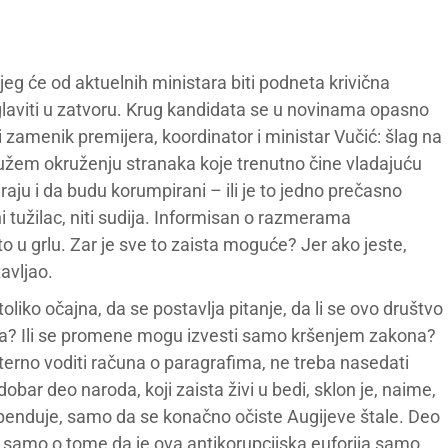
ojeg će od aktuelnih ministara biti podneta krivična
u zaglaviti u zatvoru. Krug kandidata se u novinama opasno
rvi zamenik premijera, koordinator i ministar Vučić: šlag na
u užem okruženju stranaka koje trenutno čine vladajuću
iraju i da budu korumpirani – ili je to jedno prečasno
 tužilac, niti sudija. Informisan o razmerama
to u grlu. Zar je sve to zaista moguće? Jer ako jeste,
avljao.
oliko očajna, da se postavlja pitanje, da li se ovo društvo
ra? Ili se promene mogu izvesti samo kršenjem zakona?
terno voditi računa o paragrafima, ne treba nasedati
bar deo naroda, koji zaista živi u bedi, sklon je, naime,
penduje, samo da se konačno očiste Augijeve štale. Deo
pak samo o tome da je ova antikorupcijska euforija samo