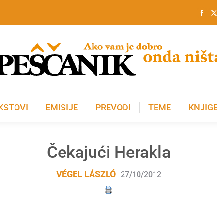
KSTOVI
EMISIJE
PREVODI
TEME
KNJIG
KSTOVI
EMISIJE
PREVODI
TEME
KNJIG
Čekajući Herakla
VÉGEL LÁSZLÓ
27/10/2012