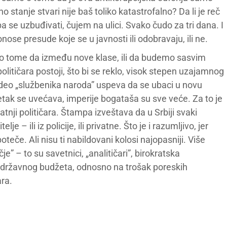
 stanje stvari nije baš toliko katastrofalno? Da li je reč
se uzbuđivati, čujem na ulici. Svako čudo za tri dana. I
se presude koje se u javnosti ili odobravaju, ili ne.
 o tome da između nove klase, ili da budemo sasvim
olitičara postoji, što bi se reklo, visok stepen uzajamnog
 deo „službenika naroda” uspeva da se ubaci u novu
metak se uvećava, imperije bogataša su sve veće. Za to je
atnji političara. Štampa izveštava da u Srbiji svaki
lje – ili iz policije, ili privatne. Što je i razumljivo, jer
teče. Ali nisu ti nabildovani kolosi najopasniji. Više
je” – to su savetnici, „analitičari”, birokratska
iz državnog budžeta, odnosno na trošak poreskih
ra.