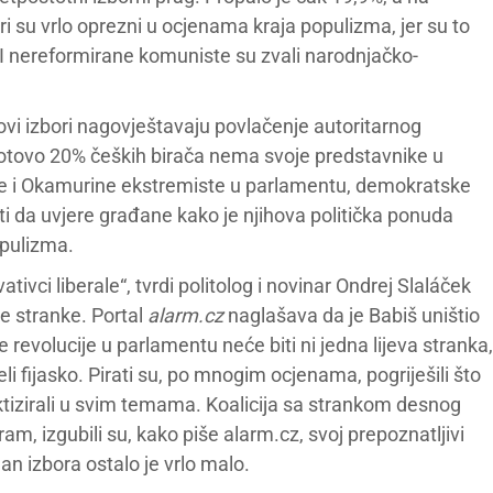
i su vrlo oprezni u ocjenama kraja populizma, jer su to
. I nereformirane komuniste su zvali narodnjačko-
ovi izbori nagovještavaju povlačenje autoritarnog
Gotovo 20% čeških birača nema svoje predstavnike u
te i Okamurine ekstremiste u parlamentu, demokratske
i da uvjere građane kako je njihova politička ponuda
opulizma.
tivci liberale“, tvrdi politolog i novinar Ondrej Slaláček
ke stranke. Portal
alarm.cz
naglašava da je Babiš uništio
e revolucije u parlamentu neće biti ni jedna lijeva stranka,
vjeli fijasko. Pirati su, po mnogim ocjenama, pogriješili što
 taktizirali u svim temama. Koalicija sa strankom desnog
am, izgubili su, kako piše alarm.cz, svoj prepoznatljivi
dan izbora ostalo je vrlo malo.