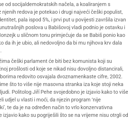
se od socijaldemokratskih načela, a koaliranjem s
njenih redova je potekao i drugi najveći češki populist,
titet, pala ispod 5%, i prvi put u povijesti završila izvan
utrašnjih poslova u Babišovoj vladi podnio je ostavku i
. Honzejk u sličnom tonu primjećuje da se Babiš ponio kao
ko da ih je ubio, ali nedovoljno da bi mu njihova krv dala
.
ima češki parlament će biti bez komunista koji su
oj prošlosti od koje se nikad nisu dovoljno distancirali,
zborima redovito osvajala dvoznamenkaste cifre, 2002.
time što to više nije masovna stranka iza koje stoji neka
h ljudi. Politolog Jiří Pehe svojedobno je izjavio kako to viš
i udjel u vlasti i moći, da njezin program ‘nije
čki’, te da je na određen način to vrlo konzervativna
 izjavio kako su pogriješili što se na vrijeme nisu otrgli o