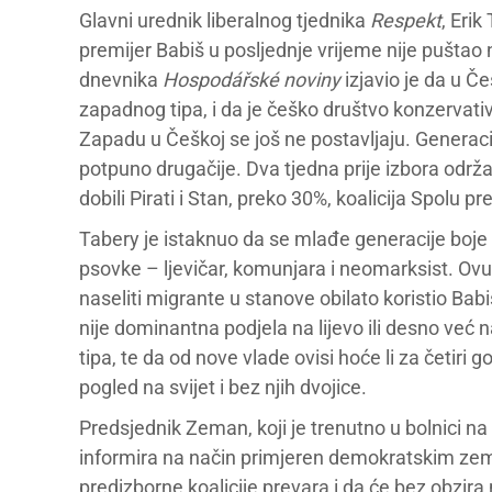
Glavni urednik liberalnog tjednika
Respekt
, Eri
premijer Babiš u posljednje vrijeme nije pušta
dnevnika
Hospodářské noviny
izjavio je da u Če
zapadnog tipa, i da je češko društvo konzervativ
Zapadu u Češkoj se još ne postavljaju. Generacijs
potpuno drugačije. Dva tjedna prije izbora odr
dobili Pirati i Stan, preko 30%, koalicija Spolu p
Tabery je istaknuo da se mlađe generacije boje g
psovke – ljevičar, komunjara i neomarksist. Ovu p
naseliti migrante u stanove obilato koristio Ba
nije dominantna podjela na lijevo ili desno već
tipa, te da od nove vlade ovisi hoće li za četir
pogled na svijet i bez njih dvojice.
Predsjednik Zeman, koji je trenutno u bolnici na
informira na način primjeren demokratskim zemlja
predizborne koalicije prevara i da će bez obzira n