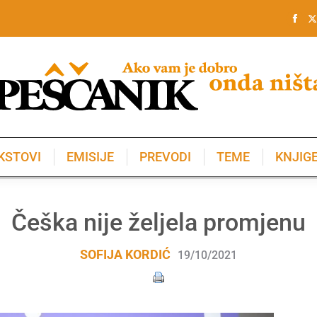
KSTOVI
EMISIJE
PREVODI
TEME
KNJIG
KSTOVI
EMISIJE
PREVODI
TEME
KNJIG
Češka nije željela promjenu
SOFIJA KORDIĆ
19/10/2021