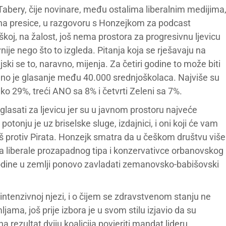
k Tabery, čije novinare, među ostalima liberalnim medijima
o na presice, u razgovoru s Honzejkom za podcast
škoj, na žalost, još nema prostora za progresivnu ljevicu
nije nego što to izgleda. Pitanja koja se rješavaju na
ki se to, naravno, mijenja. Za četiri godine to može biti
žano je glasanje među 40.000 srednjoškolaca. Najviše su
reko 29%, treći ANO sa 8% i četvrti Zeleni sa 7%.
lasati za ljevicu jer su u javnom prostoru najveće
otonju je uz briselske sluge, izdajnici, i oni koji će vam
biš protiv Pirata. Honzejk smatra da u češkom društvu više
 na liberale prozapadnog tipa i konzervativce orbanovskog
i godine u zemlji ponovo zavladati zemanovsko-babišovski
 intenzivnoj njezi, i o čijem se zdravstvenom stanju ne
ma, još prije izbora je u svom stilu izjavio da su
a rezultat dviju koalicija povjeriti mandat lideru