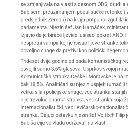
se smjenjivala na vlasti s desnom ODS, otuđila 
Babišem, preuzimanjem populističke retorike (iz 
predsjednik Zeman) na kraju potpuno izgubila iden
parlamenta. Njezin šef Jan Hamáček, ministar un
izjavio da je birače ljevice ‘usisao’ pokret ANO
nespretni vampir koji je isisao lijeve stranke toli
dovoljno snage da preživi kao politički hegemon
Trideset dvije godine od pada komunističkog rež
osvojili samo 3,6% glasova. Usprkos svojoj mračn
Komunistička stranka Češke i Moravske je na i
čak 18,5%. Analitičari su njezin uspjeh tumačili 
velika sila i policijske snage, već stranka stariji
nije ‘revolucionarna’ stranka, već stranka koja žel
internacionalistički, već ljevičarsko-nacionalisti
stranka. Dajući ostavku njezin šef Vojtěch Filip je
Babiša čiju su vladu održavali na vlasti.