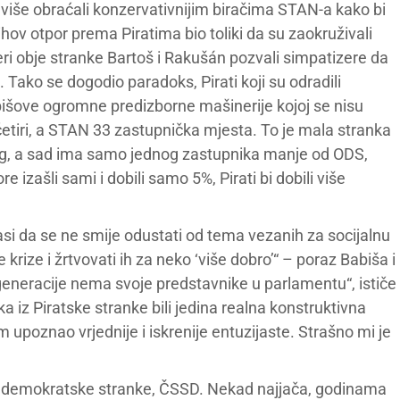
više obraćali konzervativnijim biračima STAN-a kako bi
 njihov otpor prema Piratima bio toliki da su zaokruživali
eri obje stranke Bartoš i Rakušán pozvali simpatizere da
. Tako se dogodio paradoks, Pirati koji su odradili
Babišove ogromne predizborne mašinerije kojoj se nisu
 četiri, a STAN 33 zastupnička mjesta. To je mala stranka
rag, a sad ima samo jednog zastupnika manje od ODS,
e izašli sami i dobili samo 5%, Pirati bi dobili više
asi da se ne smije odustati od tema vezanih za socijalnu
krize i žrtvovati ih za neko ‘više dobro’“ – poraz Babiša i
eneracije nema svoje predstavnike u parlamentu“, ističe
ka iz Piratske stranke bili jedina realna konstruktivna
m upoznao vrjednije i iskrenije entuzijaste. Strašno mi je
cijaldemokratske stranke, ČSSD. Nekad najjača, godinama