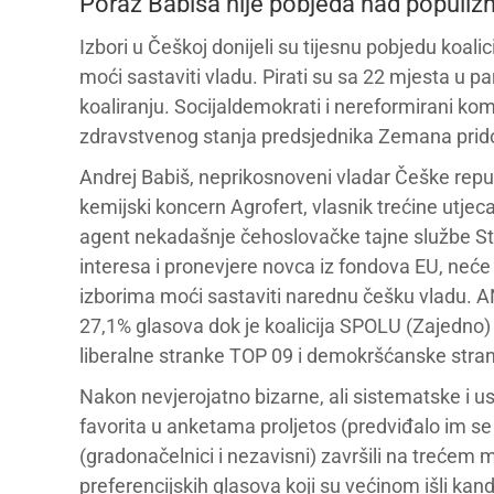
Poraz Babiša nije pobjeda nad populizmo
Izbori u Češkoj donijeli su tijesnu pobjedu koal
moći sastaviti vladu. Pirati su sa 22 mjesta u 
koaliranju. Socijaldemokrati i nereformirani ko
zdravstvenog stanja predsjednika Zemana prido
Andrej Babiš, neprikosnoveni vladar Češke republ
kemijski koncern Agrofert, vlasnik trećine utje
agent nekadašnje čehoslovačke tajne službe StB
interesa i pronevjere novca iz fondova EU, ne
izborima moći sastaviti narednu češku vladu. AN
27,1% glasova dok je koalicija SPOLU (Zajedno
liberalne stranke TOP 09 i demokršćanske stra
Nakon nevjerojatno bizarne, ali sistematske i u
favorita u anketama proljetos (predviđalo im se
(gradonačelnici i nezavisni) završili na trećem 
preferencijskih glasova koji su većinom išli ka