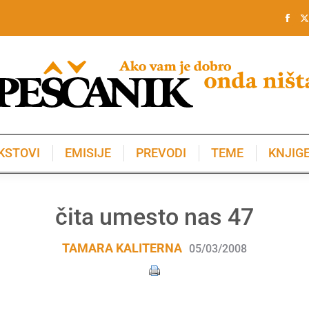
KSTOVI
EMISIJE
PREVODI
TEME
KNJIG
KSTOVI
EMISIJE
PREVODI
TEME
KNJIG
čita umesto nas 47
TAMARA KALITERNA
05/03/2008