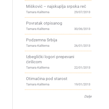
Mišković – najskuplja srpska reč
Tamara Kaliterna
29/07/2013
Povratak otpisanog
Tamara Kaliterna
30/06/2013
Podzemna Srbija
Tamara Kaliterna
26/01/2013
Izbeglički logori prepevani
ćirilicom
Tamara Kaliterna
22/01/2013
Otimačina pod starost
Tamara Kaliterna
19/01/2013
i
Dalje