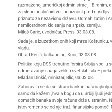
razmaženoj američkoj administraciji. Biranim, a
za slepo poslušništvo i poniznost pred nasrtlj
priznato za nezavisnu državu. Odmah zatim i Ame
nemilosrdnom kidisanju na srpsku zemlju.
Miloš Garić, uvodničar, Press, 03.03.08.
Sada je, s izuzetkom onih koji mrze Koštunicu,
vladu.
Obrad Kesić, balkanolog, Kurir, 03.03.08.
Politika koju DSS trenutno forsira Srbiju vodi u s
odmeravanje snaga velikih svetskih sila – prek
Mlađan Dinkić, ministar, Blic, 03.03.08.
Zaboravlja se da su strani bankari naši najbolji
samo da kažem „hvala bogu da u Srbiji ljudi jedn
domaćih banaka svoje račune drže u stranim. Na
istovremeno se od nje traži finansijska pomoć. Ra