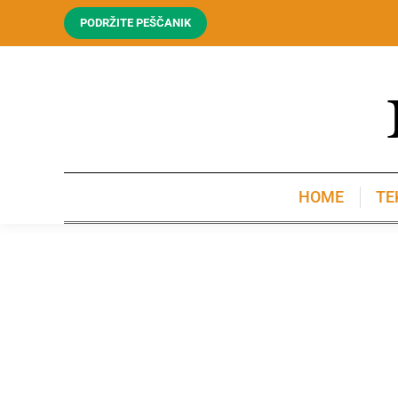
PODRŽITE PEŠČANIK
HOME
TE
HOME
TE