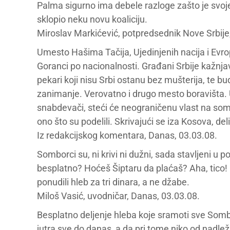
Palma sigurno ima debele razloge zašto je svoje 
sklopio neku novu koaliciju.
Miroslav Markićević, potpredsednik Nove Srbije,
Umesto Hašima Tačija, Ujedinjenih nacija i Evro
Goranci po nacionalnosti. Građani Srbije kažnjavaj
pekari koji nisu Srbi ostanu bez mušterija, te b
zanimanje. Verovatno i drugo mesto boravišta. U
snabdevači, steći će neograničenu vlast na so
ono što su podelili. Skrivajući se iza Kosova, de
Iz redakcijskog komentara, Danas, 03.03.08.
Somborci su, ni krivi ni dužni, sada stavljeni u 
besplatno? Hoćeš Šiptaru da plaćaš? Aha, tico! K
ponudili hleb za tri dinara, a ne džabe.
Miloš Vasić, uvodničar, Danas, 03.03.08.
Besplatno deljenje hleba koje sramoti sve Sombo
jutra sve do danas, a da pri tome niko od nadlež