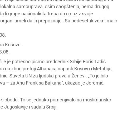
 da lokalna samouprava, osim saopštenja, nema drugog
da li grupe nacionalista treba da u naziv svoje
ni organi umeli da ih prepoznaju…Sa pedesetak vekni malo
08.
 na Kosovu.
3.08.
ije je potresno pismo predsednik Srbije Boris Tadić
na da zbog pretnji Albanaca napusti Kosovo i Metohiju,
nici Saveta UN za ljudska prava u Ženevi. „To je bilo
va – za Anu Frank sa Balkana“, ukazao je Jeremić.
u slobodu. To se jednako primenjivalo na muslimansko
 Jugoslavije i sada u Srbiji.