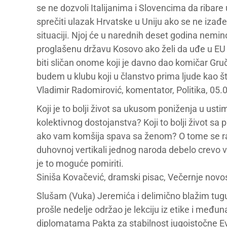
se ne dozvoli Italijanima i Slovencima da ribare
sprečiti ulazak Hrvatske u Uniju ako se ne izađe 
situaciji. Njoj će u narednih deset godina nemin
proglašenu državu Kosovo ako želi da uđe u EU (i
biti sličan onome koji je davno dao komičar Gru
budem u klubu koji u članstvo prima ljude kao št
Vladimir Radomirović, komentator, Politika, 05.
Koji je to bolji život sa ukusom poniženja u ustim
kolektivnog dostojanstva? Koji to bolji život s
ako vam komšija spava sa ženom? O tome se radi 
duhovnoj vertikali jednog naroda debelo crevo va
je to moguće pomiriti.
Siniša Kovačević, dramski pisac, Večernje novos
Slušam (Vuka) Jeremića i delimično blažim tug
prošle nedelje održao je lekciju iz etike i međ
diplomatama Pakta za stabilnost jugoistočne Evr