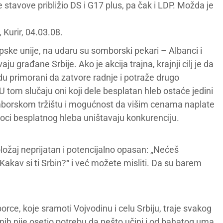
stavove približio DS i G17 plus, pa čak i LDP. Možda je
 Kurir, 04.03.08.
pske unije, na udaru su somborski pekari – Albanci i
u građane Srbije. Ako je akcija trajna, krajnji cilj je da
udu primorani da zatvore radnje i potraže drugo
 tom slučaju oni koji dele besplatan hleb ostaće jedini
mborskom tržištu i mogućnost da višim cenama naplate
lioci besplatnog hleba uništavaju konkurenciju.
položaj neprijatan i potencijalno opasan: „Nećeš
akav si ti Srbin?“ i već možete misliti. Da su barem
rce, koje sramoti Vojvodinu i celu Srbiju, traje svakog
nih nije osetio potrebu da nešto učini i od bahatog uma