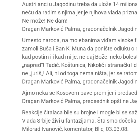
Austrijanci u Jagodinu treba da ulože 14 milion
neću da radim s njima jer je njihova vlada prizn
Ne može! Ne dam!
Dragan Marković Palma, gradonačelnik Jagodine
Umesto naroda, na molebanima viđam visoke fun
zamoli Buša i Ban Ki Muna da ponište odluku o 
kad postim ili kad mi je, ne daj Bože, neko boles
„napred“! Tadić, Koštunica, Nikolić i stranački 
ne „juriš„! Ali, ni od toga nema ništa, jer se rato
Dragan Marković Palma, gradonačelnik Jagodine
Ajmo neka se Kosovom bave premijer i predsedni
Dragan Marković Palma, predsednik opštine Jago
Reakcije čitalaca bile su brojne i mogle bi se sa
Vlada Srbije živi u fantazijama. Šta smo dočekal
Milorad Ivanović, komentator, Blic, 03.03.08.