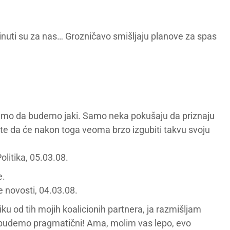
rinuti su za nas… Grozničavo smišljaju planove za spas
.
mo da budemo jaki. Samo neka pokušaju da priznaju
e da će nakon toga veoma brzo izgubiti takvu svoju
litika, 05.03.08.
e.
e novosti, 04.03.08.
iku od tih mojih koalicionih partnera, ja razmišljam
 budemo pragmatični! Ama, molim vas lepo, evo