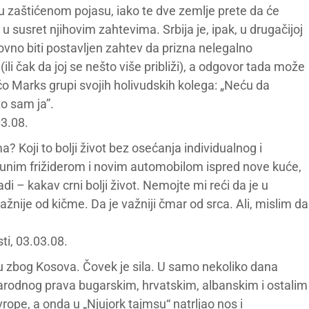
 u zaštićenom pojasu, iako te dve zemlje prete da će
u susret njihovim zahtevima. Srbija je, ipak, u drugačijoj
ovno biti postavljen zahtev da prizna nelegalno
li čak da joj se nešto više približi), a odgovor tada može
čo Marks grupi svojih holivudskih kolega: „Neću da
o sam ja”.
03.08.
a? Koji to bolji život bez osećanja individualnog i
a punim frižiderom i novim automobilom ispred nove kuće,
– kakav crni bolji život. Nemojte mi reći da je u
žnije od kičme. Da je važniji čmar od srca. Ali, mislim da
ti, 03.03.08.
u zbog Kosova. Čovek je sila. U samo nekoliko dana
unarodnog prava bugarskim, hrvatskim, albanskim i ostalim
ope, a onda u „Njujork tajmsu“ natrljao nos i