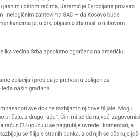
li jasnim i oštrim rečima, Jeremić je Evropljane prozvao
ivim i nelogičnim zahtevima SAD – da Kosovo bude
rikancima je, u brk, objasnio šta misli o njihovom
 velika većina Srba apsolutno ogorčena na američku
amoizolaciju i preti da je pretvori u poligon za
o leđa naših građana.
 ambasadori sve dok ne razbijamo njihove filijale. Mogu
o pričaju, a drugo rade“. Čini mi se da najveći zagovornic
 račun EU upućuju se najgrublje uvrede i komentari, a
zbijaju se filijale stranih banka, a od njih se očekuje još