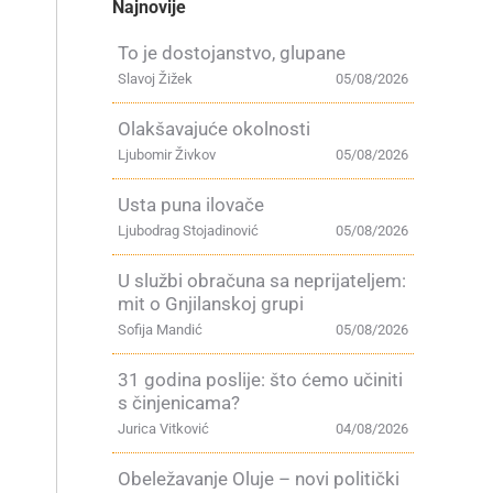
Najnovije
To je dostojanstvo, glupane
Slavoj Žižek
05/08/2026
Olakšavajuće okolnosti
Ljubomir Živkov
05/08/2026
Usta puna ilovače
Ljubodrag Stojadinović
05/08/2026
U službi obračuna sa neprijateljem:
mit o Gnjilanskoj grupi
Sofija Mandić
05/08/2026
31 godina poslije: što ćemo učiniti
s činjenicama?
Jurica Vitković
04/08/2026
Obeležavanje Oluje – novi politički