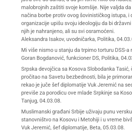
malobrojnih zaštiti svoje komšije. Nije valjda
načina borbe protiv ovog šovinističkog istupa, i 
organizacije upišu svoju ideologiju da bi držav
njih je nahranjeno, ali su svi osramoćeni.
Aleksandra Isakov, uvodničarka, Politika, 04.03.
Mi više nismo u stanju da trpimo torturu DSS-a
Goran Bogdanović, funkcioner DS, Politika, 04.0
Srpska devojčica sa Kosova Slobodanka Tasić, č
pročitao na Savetu bezbednosti, bila je primora
rekao je juče šef diplomatije Vuk Jeremić na sed
previše za porodicu ove mlade Srpkinje sa Koso
Tanjug, 04.03.08.
Muslimanski građani Srbije uživaju punu versk
stanovništvo na Kosovu i Metohiji i u vreme bivše
Vuk Jeremić, šef diplomatije, Beta, 05.03.08.