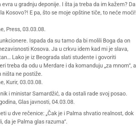
a evra u gradnju deponije. I šta ja treba da im kažem? Da
ala Kosovo?! E pa, što se moje opštine tiče, to neće moći!
, Press, 03.03.08.
kcionere. Ispada da su tamo da bi molili Boga da on
nezavisnosti Kosova. Ja u crkvu idem kad mi je slava,
tan… Lako je iz Beograda slati studente i govoriti
lideri treba da odu u Merdare i da komanduju „za mnom“, a
m ništa ne postiže.
, Kurir, 03.03.08.
k i ministar Samardžić, a da ostali rade svoj posao.
dina, Glas javnosti, 04.03.08.
žeti u dve rečenice: „Čak je i Palma shvatio realnost, dok
i, da je Palma glas razuma“.