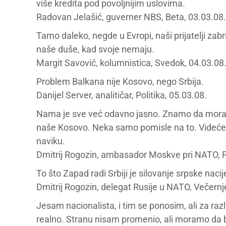
više kredita pod povoljnijim uslovima.
Radovan Jelašić, guverner NBS, Beta, 03.03.08.
Tamo daleko, negde u Evropi, naši prijatelji zab
naše duše, kad svoje nemaju.
Margit Savović, kolumnistica, Svedok, 04.03.08
Problem Balkana nije Kosovo, nego Srbija.
Danijel Server, analitičar, Politika, 05.03.08.
Nama je sve već odavno jasno. Znamo da mora
naše Kosovo. Neka samo pomisle na to. Videćet
naviku.
Dmitrij Rogozin, ambasador Moskve pri NATO, Po
To što Zapad radi Srbiji je silovanje srpske nacij
Dmitrij Rogozin, delegat Rusije u NATO, Večernj
Jesam nacionalista, i tim se ponosim, ali za razl
realno. Stranu nisam promenio, ali moramo da