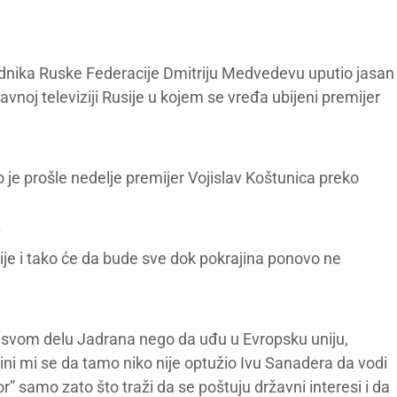
sednika Ruske Federacije Dmitriju Medvedevu uputio jasan
avnoj televiziji Rusije u kojem se vređa ubijeni premijer
je prošle nedelje premijer Vojislav Koštunica preko
.
cije i tako će da bude sve dok pokrajina ponovo ne
u svom delu Jadrana nego da uđu u Evropsku uniju,
ini mi se da tamo niko nije optužio Ivu Sanadera da vodi
or” samo zato što traži da se poštuju državni interesi i da