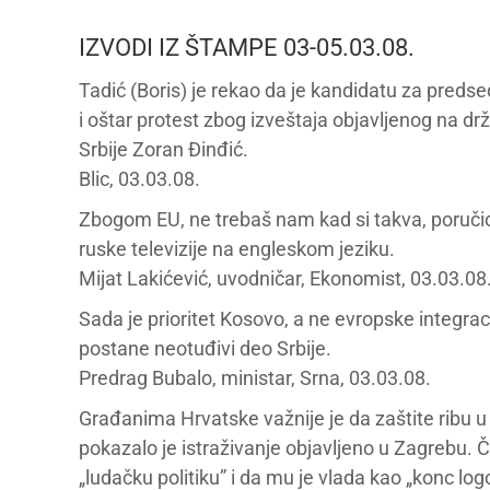
IZVODI IZ ŠTAMPE 03-05.03.08.
Tadić (Boris) je rekao da je kandidatu za pred
i oštar protest zbog izveštaja objavljenog na drž
Srbije Zoran Đinđić.
Blic, 03.03.08.
Zbogom EU, ne trebaš nam kad si takva, poručio 
ruske televizije na engleskom jeziku.
Mijat Lakićević, uvodničar, Ekonomist, 03.03.08
Sada je prioritet Kosovo, a ne evropske integra
postane neotuđivi deo Srbije.
Predrag Bubalo, ministar, Srna, 03.03.08.
Građanima Hrvatske važnije je da zaštite ribu 
pokazalo je istraživanje objavljeno u Zagrebu. Č
„ludačku politiku” i da mu je vlada kao „konc log