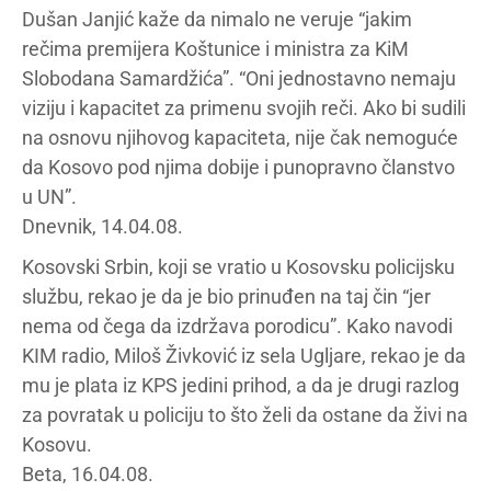
Dušan Janjić kaže da nimalo ne veruje “jakim
rečima premijera Koštunice i ministra za KiM
Slobodana Samardžića”. “Oni jednostavno nemaju
viziju i kapacitet za primenu svojih reči. Ako bi sudili
na osnovu njihovog kapaciteta, nije čak nemoguće
da Kosovo pod njima dobije i punopravno članstvo
u UN”.
Dnevnik, 14.04.08.
Kosovski Srbin, koji se vratio u Kosovsku policijsku
službu, rekao je da je bio prinuđen na taj čin “jer
nema od čega da izdržava porodicu”. Kako navodi
KIM radio, Miloš Živković iz sela Ugljare, rekao je da
mu je plata iz KPS jedini prihod, a da je drugi razlog
za povratak u policiju to što želi da ostane da živi na
Kosovu.
Beta, 16.04.08.