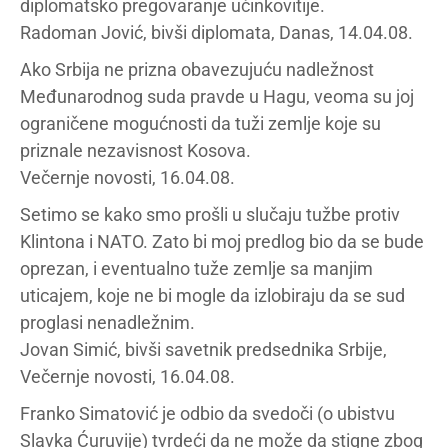
diplomatsko pregovaranje učinkovitije.
Radoman Jović, bivši diplomata, Danas, 14.04.08.
Ako Srbija ne prizna obavezujuću nadležnost
Međunarodnog suda pravde u Hagu, veoma su joj
ograničene mogućnosti da tuži zemlje koje su
priznale nezavisnost Kosova.
Večernje novosti, 16.04.08.
Setimo se kako smo prošli u slučaju tužbe protiv
Klintona i NATO. Zato bi moj predlog bio da se bude
oprezan, i eventualno tuže zemlje sa manjim
uticajem, koje ne bi mogle da izlobiraju da se sud
proglasi nenadležnim.
Jovan Simić, bivši savetnik predsednika Srbije,
Večernje novosti, 16.04.08.
Franko Simatović je odbio da svedoči (o ubistvu
Slavka Ćuruvije) tvrdeći da ne može da stigne zbog