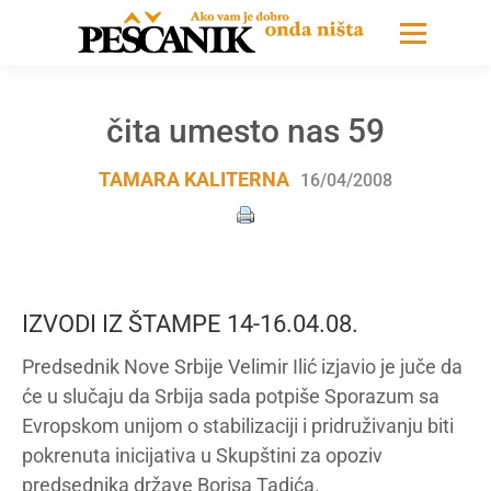
čita umesto nas 59
TAMARA KALITERNA
16/04/2008
IZVODI IZ ŠTAMPE 14-16.04.08.
Predsednik Nove Srbije Velimir Ilić izjavio je juče da
će u slučaju da Srbija sada potpiše Sporazum sa
Evropskom unijom o stabilizaciji i pridruživanju biti
pokrenuta inicijativa u Skupštini za opoziv
predsednika države Borisa Tadića.