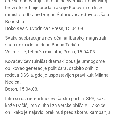
gde se dogovaraju kako da na svetskoj trgovinskoj
berzi što jeftinije prodaju akcije Kosova, i da li se
ministar odbrane Dragan Šutanovac redovno šiša u
Bondstilu.
Đoko Kesić, uvodničar, Press, 15.04.08.
Svaka saobraćajna nesreća na Ibarskoj magistrali
sada neka ide na dušu Borisa Tadića.
Velimir Ilić, tehnički ministar, Press, 15.04.08.
Kovačevićev (Siniša) dramski opus je umnogome
oblikovao generacije političara, osobito onih iz
redova DSS-a, gde je uspostavljen pravi kult Milana
Nedića.
Beton, 15.04.08.
Iako su usmereni kao levičarska partija, SPS, kako
kaže Dačić, ima sluha i za verske običaje. Tako će
oni, kako je najavio, prekinuti predizbornu kampanju