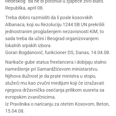
nebeskog” da ne bi potonuli u zjapeće živo blato.
Republika, april 08.
Treba dobro razmisliti da li posle kosovskih
Albanaca, koji su Rezoluciju 1244 SB UN prekršili
jednostranim proglašenjem nezavisnosti KiM, to
sada treba da učini i Beograd organizovanjem
lokalnih srpskih izbora.
Goran Bogdanović, funkcioner DS, Danas, 14.04.08.
Narikače gube status freelancera i dobijaju stalno
nameštenje pri Samardžićevom ministarstvu.
Njihova dužnost je da prate ministra u stopu,
služeći mu kao zvučni medijum koji će izražavati
njegova državnička osećanja prilikom susreta sa
evropskim zvaničnicima.
Iz Pravilnika o naricanju za otetim Kosovom, Beton,
15.04.08.