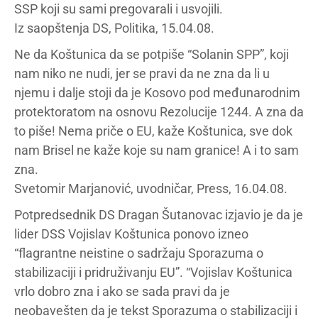
SSP koji su sami pregovarali i usvojili.
Iz saopštenja DS, Politika, 15.04.08.
Ne da Koštunica da se potpiše “Solanin SPP”, koji
nam niko ne nudi, jer se pravi da ne zna da li u
njemu i dalje stoji da je Kosovo pod međunarodnim
protektoratom na osnovu Rezolucije 1244. A zna da
to piše! Nema priče o EU, kaže Koštunica, sve dok
nam Brisel ne kaže koje su nam granice! A i to sam
zna.
Svetomir Marjanović, uvodničar, Press, 16.04.08.
Potpredsednik DS Dragan Šutanovac izjavio je da je
lider DSS Vojislav Koštunica ponovo izneo
“flagrantne neistine o sadržaju Sporazuma o
stabilizaciji i pridruživanju EU”. “Vojislav Koštunica
vrlo dobro zna i ako se sada pravi da je
neobavešten da je tekst Sporazuma o stabilizaciji i