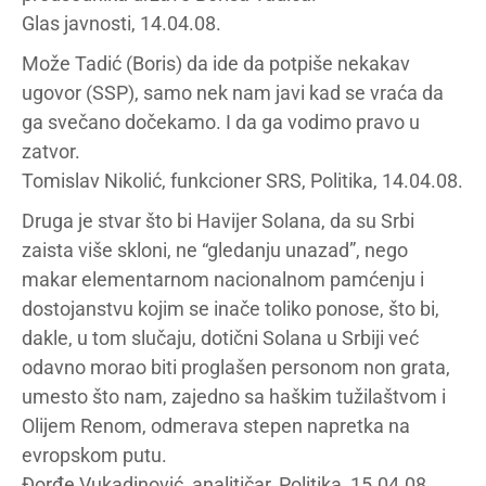
Glas javnosti, 14.04.08.
Može Tadić (Boris) da ide da potpiše nekakav
ugovor (SSP), samo nek nam javi kad se vraća da
ga svečano dočekamo. I da ga vodimo pravo u
zatvor.
Tomislav Nikolić, funkcioner SRS, Politika, 14.04.08.
Druga je stvar što bi Havijer Solana, da su Srbi
zaista više skloni, ne “gledanju unazad”, nego
makar elementarnom nacionalnom pamćenju i
dostojanstvu kojim se inače toliko ponose, što bi,
dakle, u tom slučaju, dotični Solana u Srbiji već
odavno morao biti proglašen personom non grata,
umesto što nam, zajedno sa haškim tužilaštvom i
Olijem Renom, odmerava stepen napretka na
evropskom putu.
Đorđe Vukadinović, analitičar, Politika, 15.04.08.