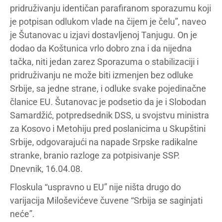
pridruživanju identičan parafiranom sporazumu koji
je potpisan odlukom vlade na čijem je čelu”, naveo
je Šutanovac u izjavi dostavljenoj Tanjugu. On je
dodao da Koštunica vrlo dobro zna i da nijedna
tačka, niti jedan zarez Sporazuma o stabilizaciji i
pridruživanju ne može biti izmenjen bez odluke
Srbije, sa jedne strane, i odluke svake pojedinačne
članice EU. Šutanovac je podsetio da je i Slobodan
Samardžić, potpredsednik DSS, u svojstvu ministra
za Kosovo i Metohiju pred poslanicima u Skupštini
Srbije, odgovarajući na napade Srpske radikalne
stranke, branio razloge za potpisivanje SSP.
Dnevnik, 16.04.08.
Floskula “uspravno u EU” nije ništa drugo do
varijacija Miloševićeve čuvene “Srbija se saginjati
neće”.