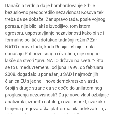
Današnja tvrdnja da je bombardovanje Srbije
bezuslovno predodredilo nezavisnost Kosova tek
treba da se dokaže. Zar upravo tada, posle vojnog
poraza, nije bilo lakše izvodljivo, tom istom
agresoru, uspostavljanje nezavisnosti kako bi se i
formalno politički dotukao tadašnji režim? Zar
NATO upravo tada, kada Rusija još nije imala
današnju Putinovu snagu i čvrstinu, nije mogao
lakše da stvori “prvu NATO državu na svetu”? Šta
se to u međuvremenu, od juna 1999. do februara
2008, događalo u ponašanju SAD i najmoćnijih
članica EU s jedne, i nove demokratske vlasti u
Srbiji s druge strane da se dođe do unilateralnog
proglašenja nezavisnosti? Da je nova vlast ozbiljnije
analizirala, između ostalog, i ovaj aspekt, svakako
bi njena pregovaračka platforma bila adekvatnija, a