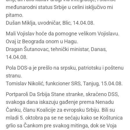
međunarodni status Srbije u celini isključivo mi
pitamo.
Dušan Miklja, uvodničar, Blic, 14.04.08.
Mali Vojislav hoće da pomogne velikom Vojislavu.
Ovaj iz Beograda onom u Hagu.
Dragan Šutanovac, tehnički ministar, Danas,
14.04.08.
Pola DOS-a je prešlo na srpsku, patriotsku i poštenu
stranu.
Tomislav Nikolić, funkcioner SRS, Tanjug, 15.04.08.
Portparoli Da Srbija Stane stranke, skraćeno DSS,
svakoga dana iskazuju gađenje prema Nenadu
Čanku, članu Koalicije za evropsku Srbiju. Bili su
mladi 5. oktobra pa se ne sećaju kako se Koštunica
grlio sa Čankom pre svakog mitinga, dok se Voja