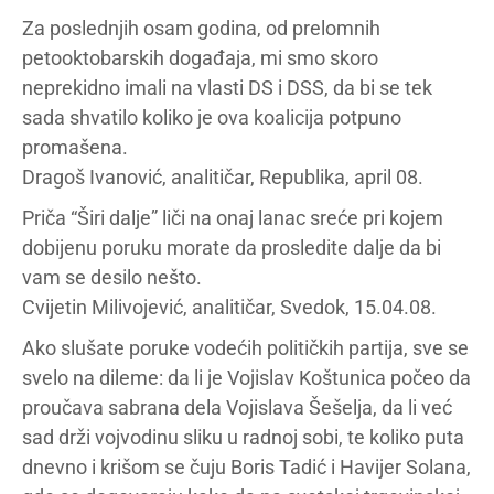
Za poslednjih osam godina, od prelomnih
petooktobarskih događaja, mi smo skoro
neprekidno imali na vlasti DS i DSS, da bi se tek
sada shvatilo koliko je ova koalicija potpuno
promašena.
Dragoš Ivanović, analitičar, Republika, april 08.
Priča “Širi dalje” liči na onaj lanac sreće pri kojem
dobijenu poruku morate da prosledite dalje da bi
vam se desilo nešto.
Cvijetin Milivojević, analitičar, Svedok, 15.04.08.
Ako slušate poruke vodećih političkih partija, sve se
svelo na dileme: da li je Vojislav Koštunica počeo da
proučava sabrana dela Vojislava Šešelja, da li već
sad drži vojvodinu sliku u radnoj sobi, te koliko puta
dnevno i krišom se čuju Boris Tadić i Havijer Solana,