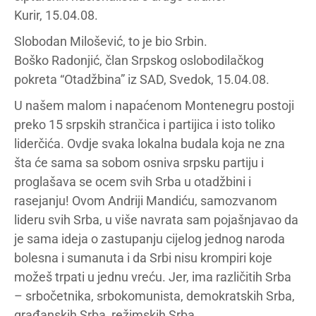
Kurir, 15.04.08.
Slobodan Milošević, to je bio Srbin.
Boško Radonjić, član Srpskog oslobodilačkog
pokreta “Otadžbina” iz SAD, Svedok, 15.04.08.
U našem malom i napaćenom Montenegru postoji
preko 15 srpskih strančica i partijica i isto toliko
liderčića. Ovdje svaka lokalna budala koja ne zna
šta će sama sa sobom osniva srpsku partiju i
proglašava se ocem svih Srba u otadžbini i
rasejanju! Ovom Andriji Mandiću, samozvanom
lideru svih Srba, u više navrata sam pojašnjavao da
je sama ideja o zastupanju cijelog jednog naroda
bolesna i sumanuta i da Srbi nisu krompiri koje
možeš trpati u jednu vreću. Jer, ima različitih Srba
– srbočetnika, srbokomunista, demokratskih Srba,
građanskih Srba, režimskih Srba…