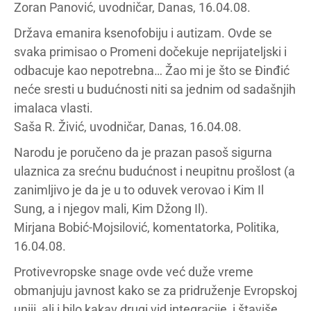
Zoran Panović, uvodničar, Danas, 16.04.08.
Država emanira ksenofobiju i autizam. Ovde se
svaka primisao o Promeni dočekuje neprijateljski i
odbacuje kao nepotrebna… Žao mi je što se Đinđić
neće sresti u budućnosti niti sa jednim od sadašnjih
imalaca vlasti.
Saša R. Živić, uvodničar, Danas, 16.04.08.
Narodu je poručeno da je prazan pasoš sigurna
ulaznica za srećnu budućnost i neupitnu prošlost (a
zanimljivo je da je u to oduvek verovao i Kim Il
Sung, a i njegov mali, Kim Džong Il).
Mirjana Bobić-Mojsilović, komentatorka, Politika,
16.04.08.
Protivevropske snage ovde već duže vreme
obmanjuju javnost kako se za pridruženje Evropskoj
uniji, ali i bilo kakav drugi vid integracije, i štaviše