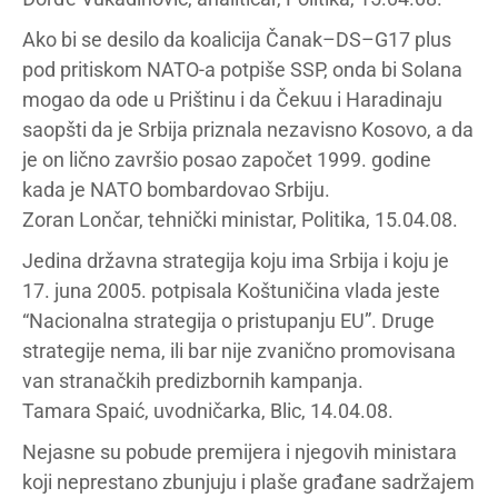
Ako bi se desilo da koalicija Čanak–DS–G17 plus
pod pritiskom NATO-a potpiše SSP, onda bi Solana
mogao da ode u Prištinu i da Čekuu i Haradinaju
saopšti da je Srbija priznala nezavisno Kosovo, a da
je on lično završio posao započet 1999. godine
kada je NATO bombardovao Srbiju.
Zoran Lončar, tehnički ministar, Politika, 15.04.08.
Jedina državna strategija koju ima Srbija i koju je
17. juna 2005. potpisala Koštuničina vlada jeste
“Nacionalna strategija o pristupanju EU”. Druge
strategije nema, ili bar nije zvanično promovisana
van stranačkih predizbornih kampanja.
Tamara Spaić, uvodničarka, Blic, 14.04.08.
Nejasne su pobude premijera i njegovih ministara
koji neprestano zbunjuju i plaše građane sadržajem