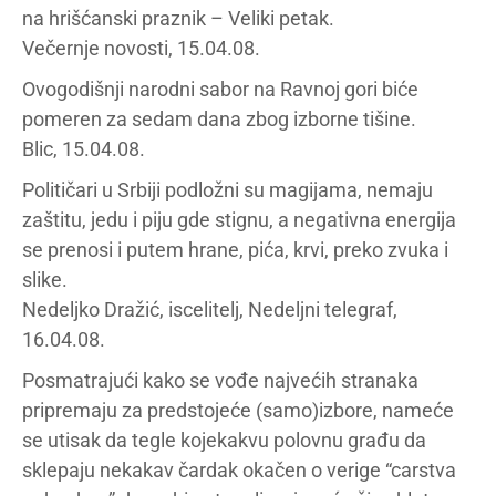
na hrišćanski praznik – Veliki petak.
Večernje novosti, 15.04.08.
Ovogodišnji narodni sabor na Ravnoj gori biće
pomeren za sedam dana zbog izborne tišine.
Blic, 15.04.08.
Političari u Srbiji podložni su magijama, nemaju
zaštitu, jedu i piju gde stignu, a negativna energija
se prenosi i putem hrane, pića, krvi, preko zvuka i
slike.
Nedeljko Dražić, iscelitelj, Nedeljni telegraf,
16.04.08.
Posmatrajući kako se vođe najvećih stranaka
pripremaju za predstojeće (samo)izbore, nameće
se utisak da tegle kojekakvu polovnu građu da
sklepaju nekakav čardak okačen o verige “carstva