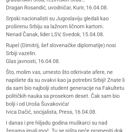
Dragan Rosandić, uvodničar, Kurir, 16.04.08.
Srpski nacionalisti su Jugoslaviju gledali kao
proširenu Srbiju sa lažnom ličnom kartom.
Nenad Čanak, lider LSV, Svedok, 15.04.08.
Rupel (Dimitrij, šef slovenačke diplomatije) nosi
Srbiji vazelin.
Glas javnosti, 16.04.08.
Što, molim vas, umesto što otkrivate afere, ne
napišete da su ovakvi kao ja potrebni Srbiji! Znate li
da sam bio najbolji student generacije na Fakultetu
političkih nauka sa prosekom deset. Čak sam bio
bolji i od Uroša Šuvakovića!
Ivica Dačić, socijalista, Press, 16.04.08.
I danas i pre hiljadu godina muškarci su nad
ženama imali moć. Tu se ništa neće promeniti dok