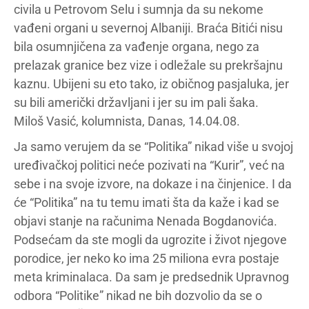
civila u Petrovom Selu i sumnja da su nekome
vađeni organi u severnoj Albaniji. Braća Bitići nisu
bila osumnjičena za vađenje organa, nego za
prelazak granice bez vize i odležale su prekršajnu
kaznu. Ubijeni su eto tako, iz običnog pasjaluka, jer
su bili američki državljani i jer su im pali šaka.
Miloš Vasić, kolumnista, Danas, 14.04.08.
Ja samo verujem da se “Politika” nikad više u svojoj
uređivačkoj politici neće pozivati na “Kurir”, već na
sebe i na svoje izvore, na dokaze i na činjenice. I da
će “Politika” na tu temu imati šta da kaže i kad se
objavi stanje na računima Nenada Bogdanovića.
Podsećam da ste mogli da ugrozite i život njegove
porodice, jer neko ko ima 25 miliona evra postaje
meta kriminalaca. Da sam je predsednik Upravnog
odbora “Politike” nikad ne bih dozvolio da se o