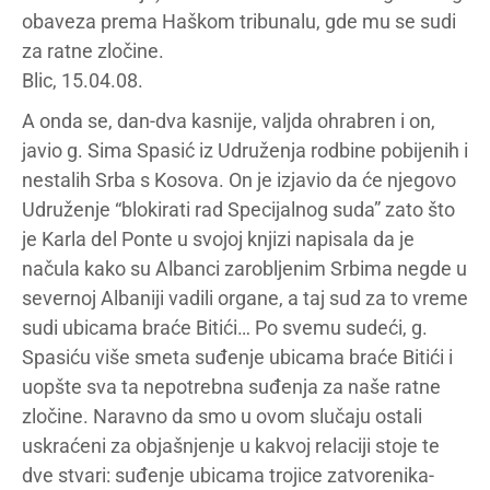
obaveza prema Haškom tribunalu, gde mu se sudi
za ratne zločine.
Blic, 15.04.08.
A onda se, dan-dva kasnije, valjda ohrabren i on,
javio g. Sima Spasić iz Udruženja rodbine pobijenih i
nestalih Srba s Kosova. On je izjavio da će njegovo
Udruženje “blokirati rad Specijalnog suda” zato što
je Karla del Ponte u svojoj knjizi napisala da je
načula kako su Albanci zarobljenim Srbima negde u
severnoj Albaniji vadili organe, a taj sud za to vreme
sudi ubicama braće Bitići… Po svemu sudeći, g.
Spasiću više smeta suđenje ubicama braće Bitići i
uopšte sva ta nepotrebna suđenja za naše ratne
zločine. Naravno da smo u ovom slučaju ostali
uskraćeni za objašnjenje u kakvoj relaciji stoje te
dve stvari: suđenje ubicama trojice zatvorenika-