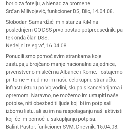
borio za fotelju, a Nenad za promene.
Srđan Milivojević, funkcioner DS, Blic, 14.04.08.
Slobodan Samardžić, ministar za KiM na
poslednjem GO DSS prvo postao potpredsednik, pa
tek onda član DSS.
Nedeljni telegraf, 16.04.08.
Ponudili smo pomoć svim strankama koje
zastupaju brojčano manje nacionalne zajednice,
prvenstveno misleći na Albance i Rome, i ostajemo
pri tome – nudimo im našu celokupnu stranačku
infrastrukturu po Vojvodini, skupa s kancelarijama i
opremom. Naravno, ne možemo im ustupiti naše
potpise, niti obezbediti ljude koji bi im potpisali
izbornu listu, ali su im na raspolaganju naši aktivisti
koji će im pomoći u sakupljanju potpisa.
Balint Pastor, funkcioner SVM, Dnevnik, 15.04.08.