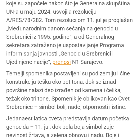
koje su započele nakon što je Generalna skupština
UN-a u maju 2024. usvojila rezoluciju
A/RES/78/282. Tom rezolucijom 11. jul je proglašen
„Međunarodnim danom sećanja na genocid u
Srebrenici iz 1995. godine“, a od Generalnog
sekretara zatraženo je uspostavljanje Programa
informisanja javnosti „Genocid u Srebrenici i
Ujedinjene nacije“,
prenosi
N1 Sarajevo.
Temelji spomenika postavljeni su pod zemlju i čine
konstrukciju tešku oko pet tona, dok se iznad
površine nalazi deo izrađen od kamena i čelika,
težak oko tri tone. Spomenik je oblikovan kao Cvet
Srebrenice – simbol boli, nade, otpornosti i istine.
Jedanaest latica cveta predstavlja datum početka
genocida – 11. jul, dok bela boja simbolizuje
nevinost žrtava, a zelena obnovu i nadu. Boje i