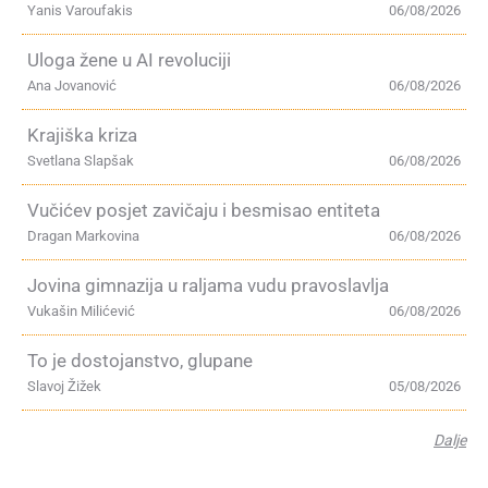
Yanis Varoufakis
06/08/2026
Uloga žene u AI revoluciji
Ana Jovanović
06/08/2026
Krajiška kriza
Svetlana Slapšak
06/08/2026
Vučićev posjet zavičaju i besmisao entiteta
Dragan Markovina
06/08/2026
Jovina gimnazija u raljama vudu pravoslavlja
Vukašin Milićević
06/08/2026
To je dostojanstvo, glupane
Slavoj Žižek
05/08/2026
Dalje