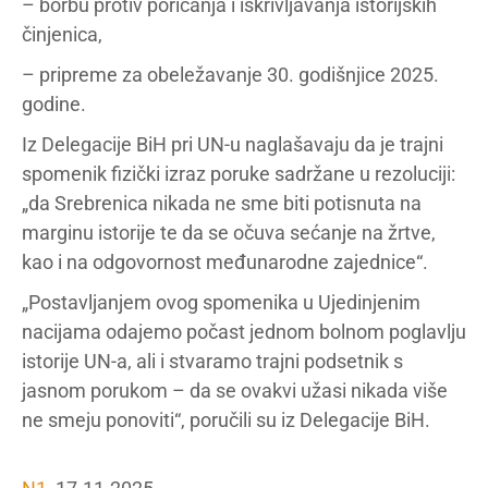
– borbu protiv poricanja i iskrivljavanja istorijskih
činjenica,
– pripreme za obeležavanje 30. godišnjice 2025.
godine.
Iz Delegacije BiH pri UN-u naglašavaju da je trajni
spomenik fizički izraz poruke sadržane u rezoluciji:
„da Srebrenica nikada ne sme biti potisnuta na
marginu istorije te da se očuva sećanje na žrtve,
kao i na odgovornost međunarodne zajednice“.
„Postavljanjem ovog spomenika u Ujedinjenim
nacijama odajemo počast jednom bolnom poglavlju
istorije UN-a, ali i stvaramo trajni podsetnik s
jasnom porukom – da se ovakvi užasi nikada više
ne smeju ponoviti“, poručili su iz Delegacije BiH.