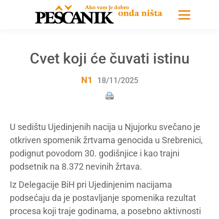
Cvet koji će čuvati istinu
N1
18/11/2025
U sedištu Ujedinjenih nacija u Njujorku svečano je
otkriven spomenik žrtvama genocida u Srebrenici,
podignut povodom 30. godišnjice i kao trajni
podsetnik na 8.372 nevinih žrtava.
Iz Delegacije BiH pri Ujedinjenim nacijama
podsećaju da je postavljanje spomenika rezultat
procesa koji traje godinama, a posebno aktivnosti