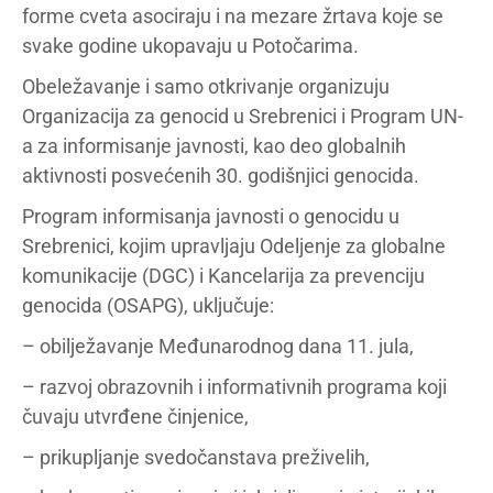
forme cveta asociraju i na mezare žrtava koje se
svake godine ukopavaju u Potočarima.
Obeležavanje i samo otkrivanje organizuju
Organizacija za genocid u Srebrenici i Program UN-
a za informisanje javnosti, kao deo globalnih
aktivnosti posvećenih 30. godišnjici genocida.
Program informisanja javnosti o genocidu u
Srebrenici, kojim upravljaju Odeljenje za globalne
komunikacije (DGC) i Kancelarija za prevenciju
genocida (OSAPG), uključuje:
– obilježavanje Međunarodnog dana 11. jula,
– razvoj obrazovnih i informativnih programa koji
čuvaju utvrđene činjenice,
– prikupljanje svedočanstava preživelih,