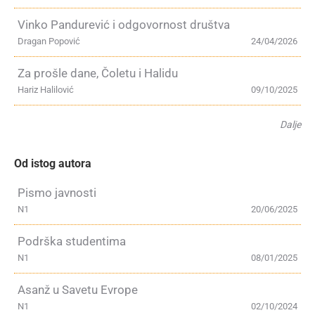
Vinko Pandurević i odgovornost društva
Dragan Popović
24/04/2026
Za prošle dane, Čoletu i Halidu
Hariz Halilović
09/10/2025
Dalje
Od istog autora
Pismo javnosti
N1
20/06/2025
Podrška studentima
N1
08/01/2025
Asanž u Savetu Evrope
N1
02/10/2024