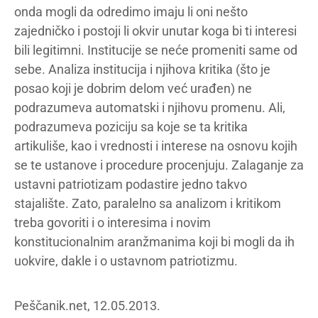
onda mogli da odredimo imaju li oni nešto
zajedničko i postoji li okvir unutar koga bi ti interesi
bili legitimni. Institucije se neće promeniti same od
sebe. Analiza institucija i njihova kritika (što je
posao koji je dobrim delom već urađen) ne
podrazumeva automatski i njihovu promenu. Ali,
podrazumeva poziciju sa koje se ta kritika
artikuliše, kao i vrednosti i interese na osnovu kojih
se te ustanove i procedure procenjuju. Zalaganje za
ustavni patriotizam podastire jedno takvo
stajalište. Zato, paralelno sa analizom i kritikom
treba govoriti i o interesima i novim
konstitucionalnim aranžmanima koji bi mogli da ih
uokvire, dakle i o ustavnom patriotizmu.
Peščanik.net, 12.05.2013.