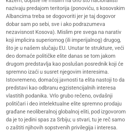
kažem, uopšte ne mislim na ono što nacionalisti
nazivaju predajom teritorija (ponoviću, s kosovskim
Albancima treba se dogovoriti jer je taj dogovor
dobar sam po sebi, sve i ako podrazumeva
nezavisnost Kosova). Mislim pre svega na narativ
koji implicira superiornog (ili imperijalnog) drugog,
što je u našem slučaju EU. Unutar te strukture, veći
deo domaće političke elite danas se tom jakom
drugom predstavlja kao poslušan posrednik koji će
spremno izaći u susret njegovim interesima.
Istovremeno, domaćoj javnosti ta elita nastoji to da
predstavi kao odbranu egzistencijalnih interesa
vlastitih podanika. Vrlo grubo rečeno, ovdašnji
političari i deo intelektualne elite spremno prodaju
građane neoliberalnoj globalnoj eliti, pod izgovorom
da je to jedini spas za Srbiju; u stvari, tu je reč samo
o zaštiti njihovih sopstvenih privilegija i interesa.