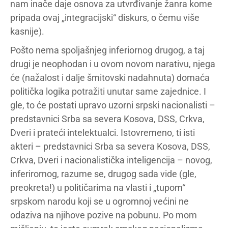
nam inače daje osnova za utvrđivanje žanra kome
pripada ovaj „integracijski“ diskurs, o čemu više
kasnije).
Pošto nema spoljašnjeg inferiornog drugog, a taj
drugi je neophodan i u ovom novom narativu, njega
će (nažalost i dalje šmitovski nadahnuta) domaća
politička logika potražiti unutar same zajednice. I
gle, to će postati upravo uzorni srpski nacionalisti –
predstavnici Srba sa severa Kosova, DSS, Crkva,
Dveri i prateći intelektualci. Istovremeno, ti isti
akteri – predstavnici Srba sa severa Kosova, DSS,
Crkva, Dveri i nacionalistička inteligencija – novog,
inferirornog, razume se, drugog sada vide (gle,
preokreta!) u političarima na vlasti i „tupom“
srpskom narodu koji se u ogromnoj većini ne
odaziva na njihove pozive na pobunu. Po mom