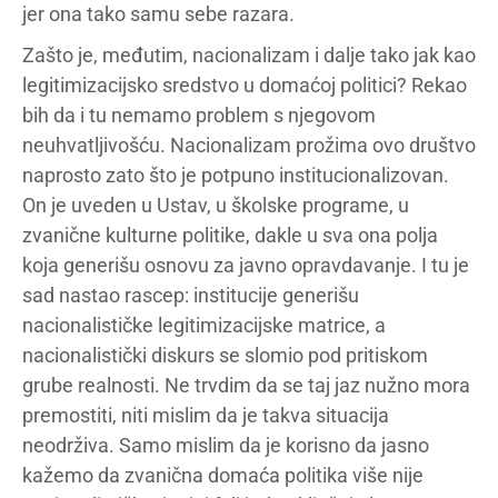
jer ona tako samu sebe razara.
Zašto je, međutim, nacionalizam i dalje tako jak kao
legitimizacijsko sredstvo u domaćoj politici? Rekao
bih da i tu nemamo problem s njegovom
neuhvatljivošću. Nacionalizam prožima ovo društvo
naprosto zato što je potpuno institucionalizovan.
On je uveden u Ustav, u školske programe, u
zvanične kulturne politike, dakle u sva ona polja
koja generišu osnovu za javno opravdavanje. I tu je
sad nastao rascep: institucije generišu
nacionalističke legitimizacijske matrice, a
nacionalistički diskurs se slomio pod pritiskom
grube realnosti. Ne trvdim da se taj jaz nužno mora
premostiti, niti mislim da je takva situacija
neodrživa. Samo mislim da je korisno da jasno
kažemo da zvanična domaća politika više nije