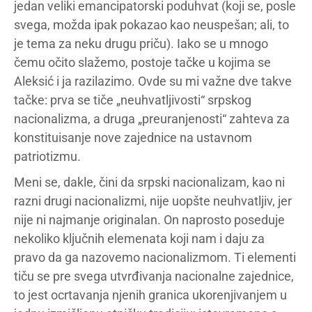
jedan veliki emancipatorski poduhvat (koji se, posle
svega, možda ipak pokazao kao neuspešan; ali, to
je tema za neku drugu priču). Iako se u mnogo
čemu očito slažemo, postoje tačke u kojima se
Aleksić i ja razilazimo. Ovde su mi važne dve takve
tačke: prva se tiče „neuhvatljivosti“ srpskog
nacionalizma, a druga „preuranjenosti“ zahteva za
konstituisanje nove zajednice na ustavnom
patriotizmu.
Meni se, dakle, čini da srpski nacionalizam, kao ni
razni drugi nacionalizmi, nije uopšte neuhvatljiv, jer
nije ni najmanje originalan. On naprosto poseduje
nekoliko ključnih elemenata koji nam i daju za
pravo da ga nazovemo nacionalizmom. Ti elementi
tiču se pre svega utvrđivanja nacionalne zajednice,
to jest ocrtavanja njenih granica ukorenjivanjem u