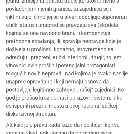
jednu izmišljenu etničku tradiciju; istovremeno s
povlačenjem njenih granica, ta zajednica se i
viktimizuje, čime joj se u stvari dodeljuje superioran
etički status i unapred se pravdaju sva (zlo)dela
kojima se ona navodno brani, ili kompenzuje
prethodna stradanja, ili ispravlja nepravde koje je
doživela u prošlosti; konačno, istovremeno se
određuju i prezreni, etički inferiorni „drugi“, to jest
vinovnici svih prošlih i potencijalni protagonisti
mogućih novih nepravdi, nad kojima je svako nasilje
unapred opravdano i koji nemaju osnova da
postavljaju legitimne zahteve „našoj“ zajednici. Ko
god je prošao kroz domaći obrazovni sistem, lako
će ispuniti prazna mesta u ovoj nacionalističkoj
diskurzivnoj strukturi.
Aleksić je u pravu kada kaže da i političari koji su
sada na vlasti pokušavaju da opravdaju svoje