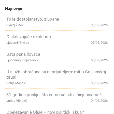
Najnovije
To je dostojanstvo, glupane
Slavoj Žižek
05/08/2026
Olakšavajuće okolnosti
Ljubomir Živkov
05/08/2026
Usta puna ilovače
Ljubodrag Stojadinović
05/08/2026
U službi obračuna sa neprijateljem: mit o Gnjilanskoj
grupi
Sofija Mandić
05/08/2026
31 godina poslije: što ćemo učiniti s činjenicama?
Jurica Vitković
04/08/2026
Obeležavanje Oluje – novi politički skup?