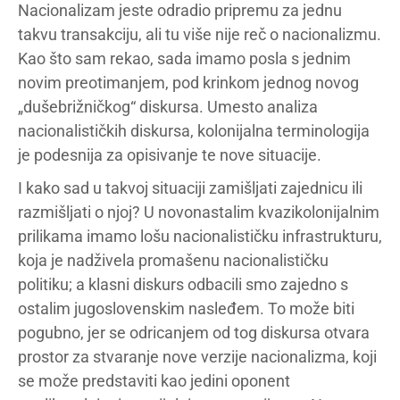
Nacionalizam jeste odradio pripremu za jednu
takvu transakciju, ali tu više nije reč o nacionalizmu.
Kao što sam rekao, sada imamo posla s jednim
novim preotimanjem, pod krinkom jednog novog
„dušebrižničkog“ diskursa. Umesto analiza
nacionalističkih diskursa, kolonijalna terminologija
je podesnija za opisivanje te nove situacije.
I kako sad u takvoj situaciji zamišljati zajednicu ili
razmišljati o njoj? U novonastalim kvazikolonijalnim
prilikama imamo lošu nacionalističku infrastrukturu,
koja je nadživela promašenu nacionalističku
politiku; a klasni diskurs odbacili smo zajedno s
ostalim jugoslovenskim nasleđem. To može biti
pogubno, jer se odricanjem od tog diskursa otvara
prostor za stvaranje nove verzije nacionalizma, koji
se može predstaviti kao jedini oponent