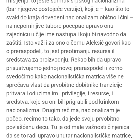
mišljenju, to jeste sumrak srpskog nacionalizma
(bar njegove postojeće verzije), koji je – kao što to
svaki do kraja dovedeni nacionalizam obično i čini –
na nepomirljive tabore pocepao upravo onu
zajednicu u čije ime nastupa i koju bi navodno da
zaštiti. Isto važi i za ono o čemu Aleksić govori kao
o preraspodeli, to jest preotimanju resursa ili
sredstava za proizvodnju. Rekao bih da upravo
prisustvujemo jednoj novoj preraspodeli i zorno
svedočimo kako nacionalistička matrica više ne
sprečava vlast da prvobitne dobitnike tranzicije
pritvara i oduzima im i privilegije, i resurse, i
sredstva, koje su oni bili prigrabili pod krinkom
nacionalizma. Drugim rečima, nacionalizam je
počeo, recimo to tako, da jede svoju prvobitno
povlašćenu decu. Tu je od male važnosti činjenica
da se to radi upravo unutar nacionalističke matrice,