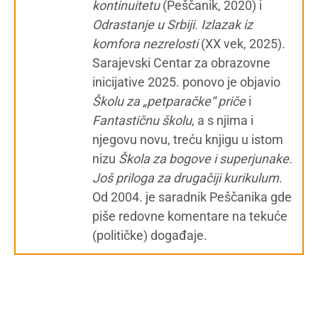
kontinuitetu
(Peščanik, 2020) i
Odrastanje u Srbiji. Izlazak iz
komfora nezrelosti
(XX vek, 2025).
Sarajevski Centar za obrazovne
inicijative 2025. ponovo je objavio
Školu za „petparačke“ priče
i
Fantastičnu školu
, a s njima i
njegovu novu, treću knjigu u istom
nizu
Škola za bogove i superjunake.
Još priloga za drugačiji kurikulum
.
Od 2004. je saradnik Peščanika gde
piše redovne komentare na tekuće
(političke) događaje.