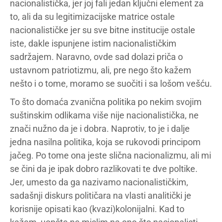
nacionalistička, jer joj fali jedan ključni element za
to, ali da su legitimizacijske matrice ostale
nacionalističke jer su sve bitne institucije ostale
iste, dakle ispunjene istim nacionalističkim
sadržajem. Naravno, ovde sad dolazi priča o
ustavnom patriotizmu, ali, pre nego što kažem
nešto i o tome, moramo se suočiti i sa lošom vešću.
To što domaća zvanična politika po nekim svojim
suštinskim odlikama više nije nacionalistička, ne
znači nužno da je i dobra. Naprotiv, to je i dalje
jedna nasilna politika, koja se rukovodi principom
jačeg. Po tome ona jeste slična nacionalizmu, ali mi
se čini da je ipak dobro razlikovati te dve poltike.
Jer, umesto da ga nazivamo nacionalističkim,
sadašnji diskurs političara na vlasti analitički je
korisnije opisati kao (kvazi)kolonijalni. Kad to