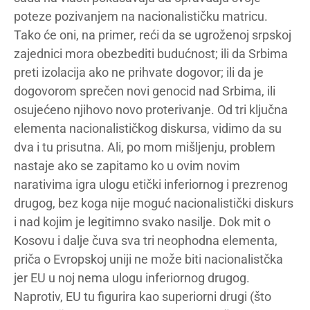
poteze pozivanjem na nacionalističku matricu.
Tako će oni, na primer, reći da se ugroženoj srpskoj
zajednici mora obezbediti budućnost; ili da Srbima
preti izolacija ako ne prihvate dogovor; ili da je
dogovorom sprečen novi genocid nad Srbima, ili
osujećeno njihovo novo proterivanje. Od tri ključna
elementa nacionalističkog diskursa, vidimo da su
dva i tu prisutna. Ali, po mom mišljenju, problem
nastaje ako se zapitamo ko u ovim novim
narativima igra ulogu etički inferiornog i prezrenog
drugog, bez koga nije moguć nacionalistički diskurs
i nad kojim je legitimno svako nasilje. Dok mit o
Kosovu i dalje čuva sva tri neophodna elementa,
priča o Evropskoj uniji ne može biti nacionalistčka
jer EU u noj nema ulogu inferiornog drugog.
Naprotiv, EU tu figurira kao superiorni drugi (što