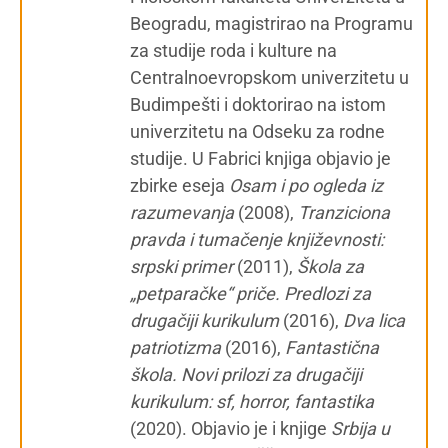
Beogradu, magistrirao na Programu
za studije roda i kulture na
Centralnoevropskom univerzitetu u
Budimpešti i doktorirao na istom
univerzitetu na Odseku za rodne
studije. U Fabrici knjiga objavio je
zbirke eseja
Osam i po ogleda iz
razumevanja
(2008),
Tranziciona
pravda i tumačenje književnosti:
srpski primer
(2011),
Škola za
„petparačke“ priče. Predlozi za
drugačiji kurikulum
(2016),
Dva lica
patriotizma
(2016),
Fantastična
škola. Novi prilozi za drugačiji
kurikulum: sf, horror, fantastika
(2020). Objavio je i knjige
Srbija u