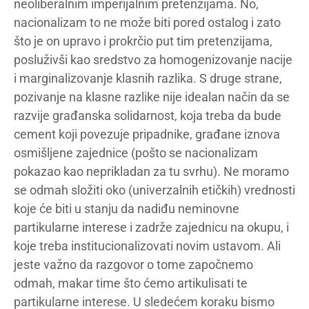
neoliberalnim imperijalnim pretenzijama. No,
nacionalizam to ne može biti pored ostalog i zato
što je on upravo i prokrčio put tim pretenzijama,
posluživši kao sredstvo za homogenizovanje nacije
i marginalizovanje klasnih razlika. S druge strane,
pozivanje na klasne razlike nije idealan način da se
razvije građanska solidarnost, koja treba da bude
cement koji povezuje pripadnike, građane iznova
osmišljene zajednice (pošto se nacionalizam
pokazao kao neprikladan za tu svrhu). Ne moramo
se odmah složiti oko (univerzalnih etičkih) vrednosti
koje će biti u stanju da nadiđu neminovne
partikularne interese i zadrže zajednicu na okupu, i
koje treba institucionalizovati novim ustavom. Ali
jeste važno da razgovor o tome započnemo
odmah, makar time što ćemo artikulisati te
partikularne interese. U sledećem koraku bismo