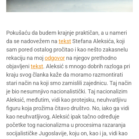
Pokušaću da budem krajnje praktičan, a u nameri
da se nadovežem na
tekst
Stefana Aleksića, koji
sam pored ostalog pročitao i kao nešto zakasnelu
rekaciju na moj
odgovor
na njegov prethodno
objavljeni
tekst
. Aleksić s mnogo dobrih razloga pri
kraju svog članka kaže da moramo razmontirati
stari način na koji smo zamislili zajednicu. Taj način
je bio nesumnjivo nacionalistički. Taj nacionalizim
Aleksić, međutim, vidi kao protejsku, neuhvatljivu
figuru koja prožima čitavo društvo. No, iako ga vidi
kao neuhvatljivog, Aleksić ipak tačno određuje
početke tog nacionalizma u procesima razaranja
socijalističke Jugoslavije, koju on, kao i ja, vidi kao