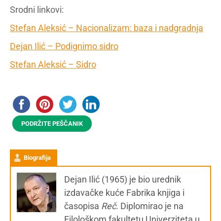
Srodni linkovi:
Stefan Aleksić – Nacionalizam: baza i nadgradnja
Dejan Ilić – Podignimo sidro
Stefan Aleksić – Sidro
PODRŽITE PEŠČANIK
Biografija
Dejan Ilić (1965) je bio urednik
izdavačke kuće Fabrika knjiga i
časopisa
Reč
. Diplomirao je na
Filološkom fakultetu Univerziteta u