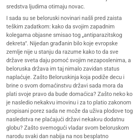
sredstva ljudima otimaju novac.
I sada su se beloruski novinari našli pred zaista
teškim zadatkom: kako da svojim zapadnim
kolegama objasne smisao tog „antiparazitskog
dekreta“. Nijedan građanin bilo koje evropske
zemlje nije u stanju da razume kako to da sve
države sveta daju pomoć svojim nezaposlenima, a
beloruska država im taj nimalo zavidan status
naplaćuje. Zašto Beloruskinja koja podiže decu i
brine o svom domaćinstvu državi sada mora da
plati svoje pravo da bude domaćica? Zašto neko ko
je nasledio nekakvu imovinu i za to platio zakonom
propisani porez sada ne može da uživa plodove tog
nasledstva ne plaćajući državi nekakvu dodatnu
globu? Zašto svemogući vladar svom beloruskom
narodu svaki dan nabija na nos besplatno