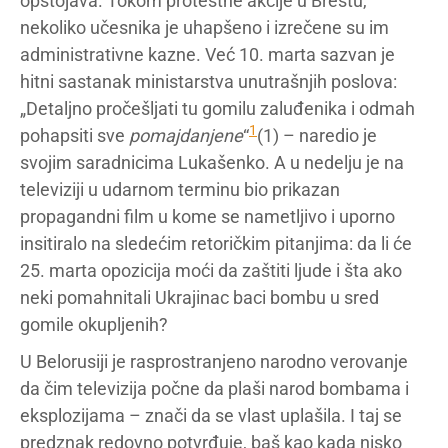
opstojava. Tokom protestne akcije u Brestu,
nekoliko učesnika je uhapšeno i izrečene su im
administrativne kazne. Već 10. marta sazvan je
hitni sastanak ministarstva unutrašnjih poslova:
„Detaljno pročešljati tu gomilu zaluđenika i odmah
1
pohapsiti sve
pomajdanjene
“
(1) – naredio je
svojim saradnicima Lukašenko. A u nedelju je na
televiziji u udarnom terminu bio prikazan
propagandni film u kome se nametljivo i uporno
insitiralo na sledećim retoričkim pitanjima: da li će
25. marta opozicija moći da zaštiti ljude i šta ako
neki pomahnitali Ukrajinac baci bombu u sred
gomile okupljenih?
U Belorusiji je rasprostranjeno narodno verovanje
da čim televizija počne da plaši narod bombama i
eksplozijama – znači da se vlast uplašila. I taj se
predznak redovno potvrđuje, baš kao kada nisko