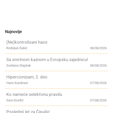
Najnovije
(Ne)kontrolisani haos
Rodoljub Šabić
08/08/2026
Sa smrtnom kaznom u Evropsku zajednicu!
Svetlana Slapšak
08/08/2026
Hipercionizam, 2. deo
Hans Kundnani
07/08/2026
Ko nameće selektivnu pravdu
Savo Đurđić
07/08/2026
Poslednji let za Čipuljić