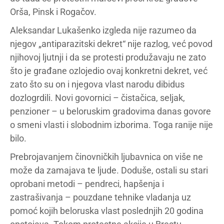
Orša, Pinsk i Rogačov.
Aleksandar Lukašenko izgleda nije razumeo da
njegov „antiparazitski dekret“ nije razlog, već povod
njihovoj ljutnji i da se protesti produžavaju ne zato
što je građane ozlojedio ovaj konkretni dekret, već
zato što su on i njegova vlast narodu dibidus
dozlogrdili. Novi govornici – čistačica, seljak,
penzioner – u beloruskim gradovima danas govore
o smeni vlasti i slobodnim izborima. Toga ranije nije
bilo.
Prebrojavanjem činovničkih ljubavnica on više ne
može da zamajava te ljude. Doduše, ostali su stari
oprobani metodi – pendreci, hapšenja i
zastrašivanja – pouzdane tehnike vladanja uz
pomoć kojih beloruska vlast poslednjih 20 godina