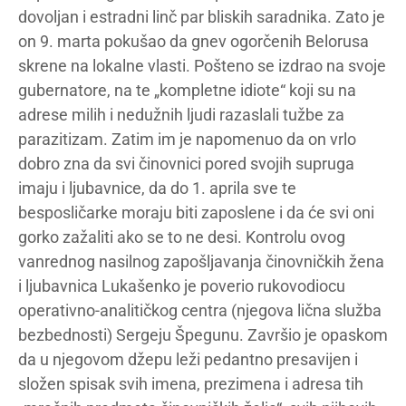
dovoljan i estradni linč par bliskih saradnika. Zato je
on 9. marta pokušao da gnev ogorčenih Belorusa
skrene na lokalne vlasti. Pošteno se izdrao na svoje
gubernatore, na te „kompletne idiote“ koji su na
adrese milih i nedužnih ljudi razaslali tužbe za
parazitizam. Zatim im je napomenuo da on vrlo
dobro zna da svi činovnici pored svojih supruga
imaju i ljubavnice, da do 1. aprila sve te
besposličarke moraju biti zaposlene i da će svi oni
gorko zažaliti ako se to ne desi. Kontrolu ovog
vanrednog nasilnog zapošljavanja činovničkih žena
i ljubavnica Lukašenko je poverio rukovodiocu
operativno-analitičkog centra (njegova lična služba
bezbednosti) Sergeju Špegunu. Završio je opaskom
da u njegovom džepu leži pedantno presavijen i
složen spisak svih imena, prezimena i adresa tih