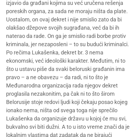
izjavio da građani kojima su već uručena rešenja
poreskih organa, za sada ne moraju ništa da plate.
Uostalom, on ovaj dekret i nije smislio zato da bi
olakšao džepove svojih sugrađana, već da bi ih
naterao da rade. On ga je smislio radi borbe protiv
kriminala, jer nezaposleni – to su budući kriminalci.
Po rečima Lukašenka, dekret br. 3 nema
ekonomski, već ideološki karakter. Međutim, ni to
što u ustavu piše da svaki beloruski građanin ima
pravo – a ne obavezu – da radi, ni to što je
Međunarodna organizacija rada njegov dekret
proglasila nezakonitim, pa čak ni to što širom
Belorusije stoje redovi ljudi koji čekaju posao kojeg
ionako nema, ništa od svega toga nije sprečilo
Lukašenka da organizuje državu u kojoj će mu svi,
bukvalno svi biti dužni. A to u isto vreme znači da je
lokalnim vlastima dat zadatak da ne birajući