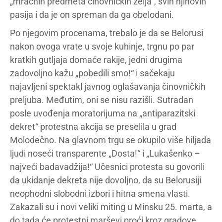
„mračnih predmeta činovničkih želja“, svih njihovih
pasija i da je on spreman da ga obelodani.
Po njegovim procenama, trebalo je da se Belorusi
nakon ovoga vrate u svoje kuhinje, trgnu po par
kratkih gutljaja domaće rakije, jedni drugima
zadovoljno kažu „pobedili smo!“ i sačekaju
najavljeni spektakl javnog oglašavanja činovničkih
preljuba. Međutim, oni se nisu razišli. Sutradan
posle uvođenja moratorijuma na „antiparazitski
dekret“ protestna akcija se preselila u grad
Molodečno. Na glavnom trgu se okupilo više hiljada
ljudi noseći transparente „Dosta!“ i „Lukašenko –
najveći badavadžija!“ Učesnici protesta su govorili
da ukidanje dekreta nije dovoljno, da su Belorusiji
neophodni slobodni izbori i hitna smena vlasti.
Zakazali su i novi veliki miting u Minsku 25. marta, a
do tada će protestni marševi proći kroz gradove