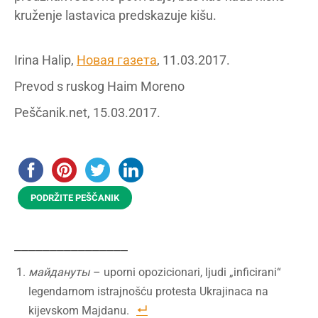
kruženje lastavica predskazuje kišu.
Irina Halip,
Новая газета
, 11.03.2017.
Prevod s ruskog Haim Moreno
Peščanik.net, 15.03.2017.
PODRŽITE PEŠČANIK
________________
майдануты
– uporni opozicionari, ljudi „inficirani“
legendarnom istrajnošću protesta Ukrajinaca na
kijevskom Majdanu.