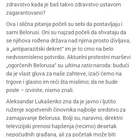
zdravstvo kada je baš takvo zdravstvo ustavom
zagarantovano?
Ova i slična pitanja počeli su sebi da postavljaju i
sami Belorusi. Oni su najzad počeli da shvataju da
se njihova rođena država nad njima prosto iživljava,
a „antiparazitski dekret“ im je to crno na belo
nedvosmisleno potvrdio. Aktuelni protestni marševi
„ogorčenih Belorusa“ su
ultima ratio
naroda: budući
da je vlast gluva za naše zahteve, izaći ćemo na
trgove i glasno im reći šta mislimo; da ne bude
posle – izvinite, nismo znali.
Aleksandar Lukašenko zna da je javno i ljutito
ruženje sopstvenih činovnika najbolje sredstvo za
zamajavanje Belorusa. Bolji su, naravno, direktni
televizijski prenosi hapšenja (recimo) desetak
nepoćudnih građana, ali za početak može biti