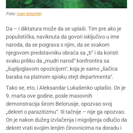
Foto:
Ivan Ietochin
Da – i diktatura može da se uplaši. Tim pre ako je
populistička, naviknuta da govori isključivo u ime
naroda, da se poigrava s njim, da se svakom
njegovom predstavniku obraća sa „ti“ i da koristi
svaku priliku da „mudri narod“ konfrontira sa
„šupljoglavom opozicijom“, koja je samo „šačica
baraba na platnom spisku stejt departmenta“.
Tako se, eto, i Aleksandar Lukašenko uplašio. On je
9. marta ove godine, posle masovnih
demonstracija širom Belorusije, opozvao svoj
„dekret o parazitizmu“. Ili tačnije – nije ga opozvao.
On je nakon dužeg izvlačenja i migoljenja odlučio da
dekret vrati svojim lenjim činovnicima na doradu i