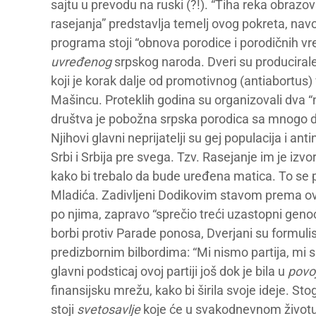
sajtu u prevodu na ruski (?!). “Tiha reka obrazov
rasejanja” predstavlja temelj ovog pokreta, na
programa stoji “obnova porodice i porodičnih vre
uvređenog
srpskog naroda. Dveri su producirale 
koji je korak dalje od promotivnog (antiabortus) 
Mašincu. Proteklih godina su organizovali dva “
društva je pobožna srpska porodica sa mnogo d
Njihovi glavni neprijatelji su gej populacija i ant
Srbi i Srbija pre svega. Tzv. Rasejanje im je izvo
kako bi trebalo da bude uređena matica. To se 
Mladića. Zadivljeni Dodikovim stavom prema ovom
po njima, zapravo “sprečio treći uzastopni geno
borbi protiv Parade ponosa, Dverjani su formulisa
predizbornim bilbordima: “Mi nismo partija, mi s
glavni podsticaj ovoj partiji još dok je bila u
povo
finansijsku mrežu, kako bi širila svoje ideje. 
stoji
svetosavlje
koje će u svakodnevnom životu