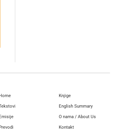
Home
Knjige
Tekstovi
English Summary
Emisije
O nama / About Us
Prevodi
Kontakt