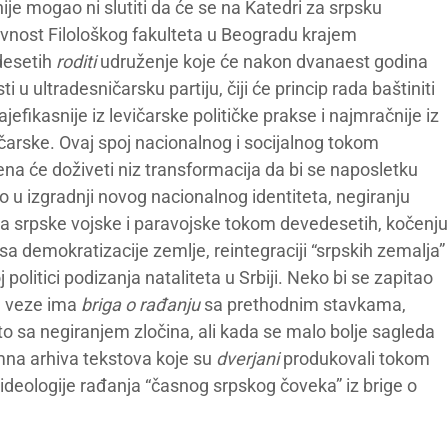
ije mogao ni slutiti da će se na Katedri za srpsku
evnost Filološkog fakulteta u Beogradu krajem
desetih
roditi
udruženje koje će nakon dvanaest godina
ti u ultradesničarsku partiju, čiji će princip rada baštiniti
jefikasnije iz levičarske političke prakse i najmračnije iz
čarske. Ovaj spoj nacionalnog i socijalnog tokom
na će doživeti niz transformacija da bi se naposletku
io u izgradnji novog nacionalnog identiteta, negiranju
na srpske vojske i paravojske tokom devedesetih, kočenju
sa demokratizacije zemlje, reintegraciji “srpskih zemalja”
j politici podizanja nataliteta u Srbiji. Neko bi se zapitao
 veze ima
briga o rađanju
sa prethodnim stavkama,
to sa negiranjem zločina, ali kada se malo bolje sagleda
na arhiva tekstova koje su
dverjani
produkovali tokom
 ideologije rađanja “časnog srpskog čoveka” iz brige o