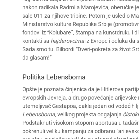
nakon radikala Radmila Marojevića, oberučke je p
sale 011 za njihove tribine. Potom je usledio Maš
Ministarstvo kulture Republike Srbije (promotivni 
fondovi iz “Kolubare”, štampa na kunstdruku i dis
kontakti sa
hajderovcima
iz Evrope i odluka da s
Sada smo tu. Bilbordi “Dveri-pokreta za život 
da glasam!”
Politika Lebensborna
Opšte je poznata činjenica da je Hitlerova parti
evropskih Jevreja, a drugo povećanje arijevske r
utemeljivač Gestapoa, dakle jedan od vodećih lju
Lebensborna
, velikog projekta odgajanja
čistok
Podstaknuti visokom stopom abortusa u tadašnj
pokrenuli veliku kampanju za odbranu “arijevsko