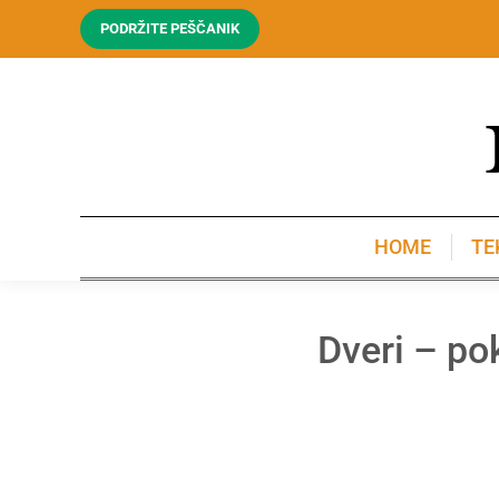
PODRŽITE PEŠČANIK
HOME
TE
HOME
TE
Dveri – pok