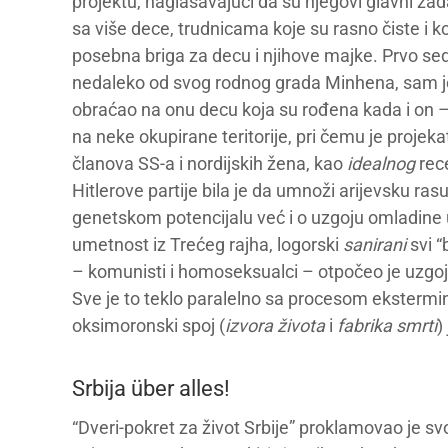
projektu, naglašavajući da su njegovi glavni zad
sa više dece, trudnicama koje su rasno čiste i 
posebna briga za decu i njihove majke. Prvo se
nedaleko od svog rodnog grada Minhena, sam j
obraćao na onu decu koja su rođena kada i on –
na neke okupirane teritorije, pri čemu je proje
članova SS-a i nordijskih žena, kao
idealnog
rece
Hitlerove partije bila je da umnoži arijevsku ras
genetskom potencijalu već i o uzgoju omladine 
umetnost iz Trećeg rajha, logorski
sanirani
svi “
– komunisti i homoseksualci – otpočeo je uzgoj 
Sve je to teklo paralelno sa procesom ekstermin
oksimoronski spoj (
izvora života
i
fabrika smrti
)
Srbija über alles!
“Dveri-pokret za život Srbije” proklamovao je sv