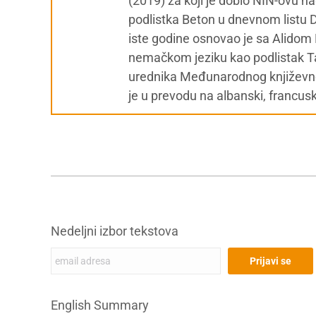
(2019) za koji je dobio NIN-ovu n
podlistka Beton u dnevnom listu
iste godine osnovao je sa Alidom B
nemačkom jeziku kao podlistak T
urednika Međunarodnog književnog
je u prevodu na albanski, francus
Nedeljni izbor tekstova
English Summary