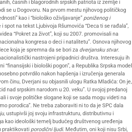
anih, časnih i blagorodnih srpskih patriota iz zemlje i
vodi se u Dogovoru. Na prvom mestu njihovog političkog
dnosti” kao i “biološko oživljavanje”
poniženog i
i spot na tekst Ljubivoja Ršumovića “Deca ti se rađala”,
videa “Pokret za život”, koji su 2007. promovisali na
nacionalna kongresa o deci i natalitetu”. Osnova njihovog
ece koja je spremna da se bori za
dverjansku stvar
.
inacionalistički nastrojeni pripadnici društva. Interesuju ih
rni “finansijski i biološki pogon”, a Republika Srpska model
posebno potvrdilo nakon hapšenja i izručenja generala
 činu, Dverjani su objasnili ulogu Ratka Mladića: On je,
cid nad srpskim narodom u 20. veku”. U svojoj predanoj
li i svoje političke slogane koji se sada mogu videti na
mo porodica”. Ne treba zaboraviti ni to da je SPC dala
ju
, ustupivši joj svoju infrastrukturu, distributivnu i
Stoga kao ideološki temelj budućeg društvenog uređenja
 praktikovati
porodični ljudi
. Međutim, oni koji nisu Srbi,