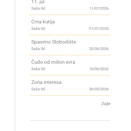
11. jul
Saša Ilić
11/07/2026
Crna kutija
Saša Ilić
01/07/2026
Spasimo Slobodište
Saša Ilić
20/06/2026
Čudo od milion evra
Saša Ilić
10/06/2026
Zona interesa
Saša Ilić
30/05/2026
Dalje