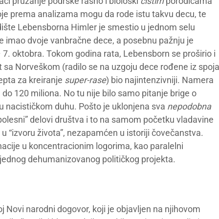
aci pružanje podrške rasno i biološki
čistim
porodicama
koje prema analizama mogu da rode istu takvu decu, te
dište Lebensborna Himler je smestio u jednom selu
e imao dvoje vanbračne dece, a posebnu pažnju je
 7. oktobra. Tokom godina rata, Lebensborn se proširio i
kat sa Norveškom (radilo se na uzgoju dece rođene iz spoj
pta za kreiranje
super-rase
) bio najintenzivniji. Namera
u do 120 miliona. No tu nije bilo samo pitanje brige o
u nacističkom duhu. Pošto je uklonjena sva
nepodobna
bolesni” delovi društva i to na samom početku vladavine
u “izvoru života”, nezapamćen u istoriji čovečanstva.
acije u koncentracionim logorima, kao paralelni
 jednog dehumanizovanog političkog projekta.
oj Novi narodni dogovor, koji je objavljen na njihovom