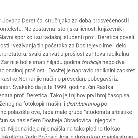
r Jovana Deretića, stručnjaka za doba prosvećenosti i
ekstu. Neizostavna istorijska ličnost, književnik i
lavni spor koji su tadašnji studenti prof. Deretića poveli
osti i vezivanja tih početaka za Dositejevo ime i delo.
erpretatora, svaki zahvat u prošlost zahteva radikalnu
. Zar nije bolje imati hiljadu godina
tradicije
nego dva
cionalnoj prošlosti. Dositej je napravio radikalni zaokret
e Rastko Nemanjić načinio presedan, pobegavši iz
stir. Svakako da je te 1999. godine, čin Rastka
ta prof. Deretića. Tako je i njihov prvi broj časopisa,
ženog na fotokopir mašini i
distribuiranog
po
jno polazište ove, tada male grupe “studenata srbistike
račun sa nasleđem Dositeja Obradovića i njegovih
st. Nijedna ideja nije naišla na tako plodno tlo kao
 fakulteta Rade Božović, koji je došao kao
mekša
struja