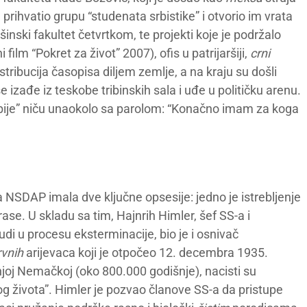
rihvatio grupu “studenata srbistike” i otvorio im vrata
inski fakultet četvrtkom, te projekti koje je podržalo
film “Pokret za život” 2007), ofis u patrijaršiji,
crni
tribucija časopisa diljem zemlje, a na kraju su došli
e izađe iz teskobe tribinskih sala i uđe u političku arenu.
Srbije” niču unaokolo sa parolom: “Konačno imam za koga
ja NSDAP imala dve ključne opsesije: jedno je istrebljenje
ase. U skladu sa tim, Hajnrih Himler, šef SS-a i
di u procesu eksterminacije, bio je i osnivač
rvnih
arijevaca koji je otpočeo 12. decembra 1935.
oj Nemačkoj (oko 800.000 godišnje), nacisti su
g života”. Himler je pozvao članove SS-a da pristupe