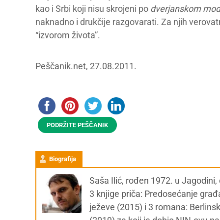
kao i Srbi koji nisu skrojeni po
dverjanskom
mod
naknadno i drukčije razgovarati. Za njih verovat
“izvorom života”.
Peščanik.net, 27.08.2011.
PODRŽITE PEŠČANIK
Biografija
Saša Ilić, rođen 1972. u Jagodini
3 knjige priča: Predosećanje gra
ježeve (2015) i 3 romana: Berlins