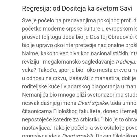
Regresija: od Dositeja ka svetom Savi
Sve je počelo na predavanjima pokojnog prof. d
početke moderne srpske kulture u evropskom kont
prosvetitelj toga doba bio je Dositej Obradović. G
bio je upravo oko interpretacije nacionalne prošl
Naime, kako to već biva kod nacionalističkih int
reviziju i megalomansko sagledavanje
tradicija
veka? Takođe, spor je bio i oko mesta crkve u na
u odnosu na crkvu, izašavši iz manastira, dok j
roditeljske kuće i vladarskog blagostanja u mana
Nemanjića bio mnogo bliži svetonazorima studena
nesvakidašnjeg imena
Dveri srpske
, tada umno
čitaonicama Filološkog fakulteta, doneo i temel
nepostojeće katedre za srbistiku”: bio je to ob
nastavljača. Tako je počelo, a sve ostalo je pove
regresivna ideja
Dveri srpskih
. Dekan Filološkog