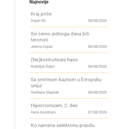
Najnovije
Kraj priče
Dejan Ilić
08/08/2026
Svi ćemo jednoga dana biti
teroristi
Jelena Cupać
08/08/2026
(Ne)kontrolisani haos
Rodoljub Šabić
08/08/2026
Sa smrtnom kaznom u Evropsku
uniju!
Svetlana Slapšak
08/08/2026
Hipercionizam, 2. deo
Hans Kundnani
07/08/2026
Ko nameće selektivnu pravdu