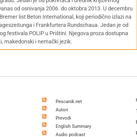
agradu. Jedan je od pokretača i urednik književnog
 Danas od osnivanja 2006. do oktobra 2013. U decembru
remer list Beton International, koji periodično izlazi na
ageszeitunga i Frankfurtera Rundschaua. Jedan je od
 festivala POLIP u Prištini. Njegova proza dostupna
ki, makedonski i nemački jezik.
Pescanik.net
Autori
Prevodi
English Summary
Audio podcast