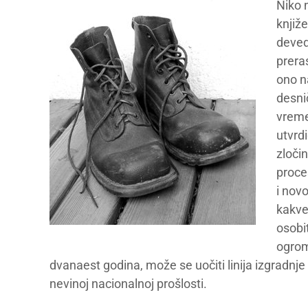
Niko n
knjiž
deve
preras
ono na
desni
vreme
utvrd
zloči
proce
i novo
kakve
osobi
ogrom
dvanaest godina, može se uočiti linija izgradnje
nevinoj nacionalnoj prošlosti.