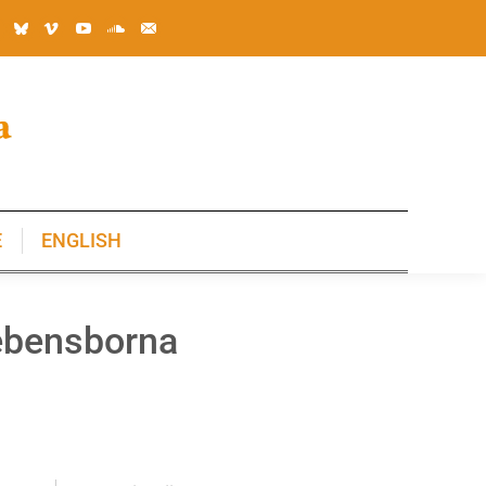
E
ENGLISH
E
ENGLISH
 Lebensborna