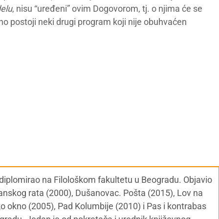
elu
, nisu “uređeni” ovim Dogovorom, tj. o njima će se
no postoji neki drugi program koji nije obuhvaćen
, diplomirao na Filološkom fakultetu u Beogradu. Objavio
đanskog rata (2000), Dušanovac. Pošta (2015), Lov na
ko okno (2005), Pad Kolumbije (2010) i Pas i kontrabas