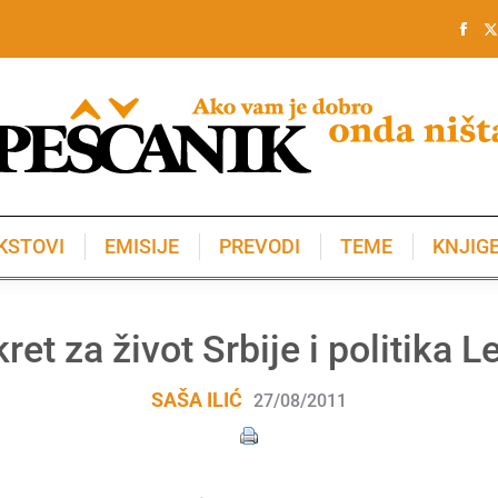
KSTOVI
EMISIJE
PREVODI
TEME
KNJIG
KSTOVI
EMISIJE
PREVODI
TEME
KNJIG
ret za život Srbije i politika
SAŠA ILIĆ
27/08/2011