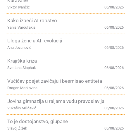
Karavane
Viktor Ivančić
06/08/2026
Kako izbeći AI ropstvo
Yanis Varoufakis
06/08/2026
Uloga žene u AI revoluciji
Ana Jovanović
06/08/2026
Krajiška kriza
Svetlana Slapšak
06/08/2026
Vučićev posjet zavičaju i besmisao entiteta
Dragan Markovina
06/08/2026
Jovina gimnazija u raljama vudu pravoslavlja
Vukašin Milićević
06/08/2026
To je dostojanstvo, glupane
Slavoj Žižek
05/08/2026