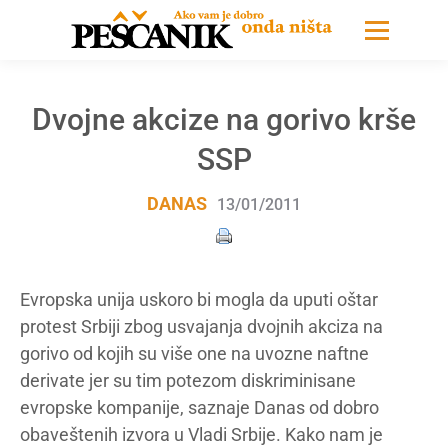
Dvojne akcize na gorivo krše
SSP
DANAS
13/01/2011
Evropska unija uskoro bi mogla da uputi oštar
protest Srbiji zbog usvajanja dvojnih akciza na
gorivo od kojih su više one na uvozne naftne
derivate jer su tim potezom diskriminisane
evropske kompanije, saznaje Danas od dobro
obaveštenih izvora u Vladi Srbije. Kako nam je