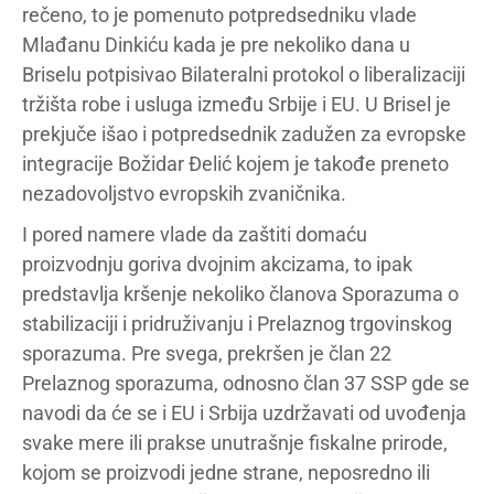
rečeno, to je pomenuto potpredsedniku vlade
Mlađanu Dinkiću kada je pre nekoliko dana u
Briselu potpisivao Bilateralni protokol o liberalizaciji
tržišta robe i usluga između Srbije i EU. U Brisel je
prekjuče išao i potpredsednik zadužen za evropske
integracije Božidar Đelić kojem je takođe preneto
nezadovoljstvo evropskih zvaničnika.
I pored namere vlade da zaštiti domaću
proizvodnju goriva dvojnim akcizama, to ipak
predstavlja kršenje nekoliko članova Sporazuma o
stabilizaciji i pridruživanju i Prelaznog trgovinskog
sporazuma. Pre svega, prekršen je član 22
Prelaznog sporazuma, odnosno član 37 SSP gde se
navodi da će se i EU i Srbija uzdržavati od uvođenja
svake mere ili prakse unutrašnje fiskalne prirode,
kojom se proizvodi jedne strane, neposredno ili