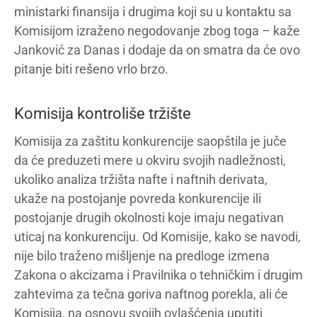
ministarki finansija i drugima koji su u kontaktu sa
Komisijom izraženo negodovanje zbog toga – kaže
Janković za Danas i dodaje da on smatra da će ovo
pitanje biti rešeno vrlo brzo.
Komisija kontroliše tržište
Komisija za zaštitu konkurencije saopštila je juče
da će preduzeti mere u okviru svojih nadležnosti,
ukoliko analiza tržišta nafte i naftnih derivata,
ukaže na postojanje povreda konkurencije ili
postojanje drugih okolnosti koje imaju negativan
uticaj na konkurenciju. Od Komisije, kako se navodi,
nije bilo traženo mišljenje na predloge izmena
Zakona o akcizama i Pravilnika o tehničkim i drugim
zahtevima za tečna goriva naftnog porekla, ali će
Komisija, na osnovu svojih ovlašćenja uputiti