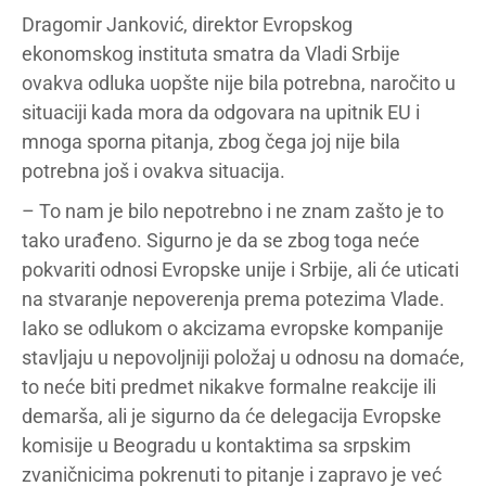
Dragomir Janković, direktor Evropskog
ekonomskog instituta smatra da Vladi Srbije
ovakva odluka uopšte nije bila potrebna, naročito u
situaciji kada mora da odgovara na upitnik EU i
mnoga sporna pitanja, zbog čega joj nije bila
potrebna još i ovakva situacija.
– To nam je bilo nepotrebno i ne znam zašto je to
tako urađeno. Sigurno je da se zbog toga neće
pokvariti odnosi Evropske unije i Srbije, ali će uticati
na stvaranje nepoverenja prema potezima Vlade.
Iako se odlukom o akcizama evropske kompanije
stavljaju u nepovoljniji položaj u odnosu na domaće,
to neće biti predmet nikakve formalne reakcije ili
demarša, ali je sigurno da će delegacija Evropske
komisije u Beogradu u kontaktima sa srpskim
zvaničnicima pokrenuti to pitanje i zapravo je već