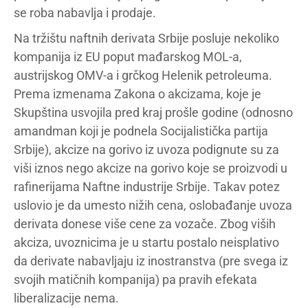
se roba nabavlja i prodaje.
Na tržištu naftnih derivata Srbije posluje nekoliko
kompanija iz EU poput mađarskog MOL-a,
austrijskog OMV-a i grčkog Helenik petroleuma.
Prema izmenama Zakona o akcizama, koje je
Skupština usvojila pred kraj prošle godine (odnosno
amandman koji je podnela Socijalistička partija
Srbije), akcize na gorivo iz uvoza podignute su za
viši iznos nego akcize na gorivo koje se proizvodi u
rafinerijama Naftne industrije Srbije. Takav potez
uslovio je da umesto nižih cena, oslobađanje uvoza
derivata donese više cene za vozače. Zbog viših
akciza, uvoznicima je u startu postalo neisplativo
da derivate nabavljaju iz inostranstva (pre svega iz
svojih matičnih kompanija) pa pravih efekata
liberalizacije nema.