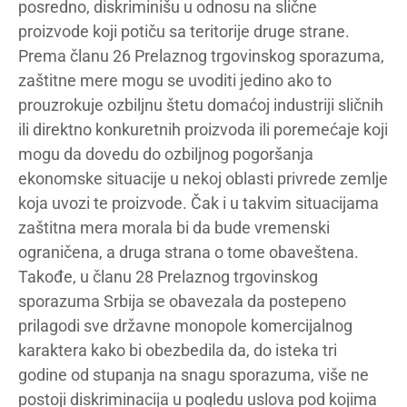
posredno, diskriminišu u odnosu na slične
proizvode koji potiču sa teritorije druge strane.
Prema članu 26 Prelaznog trgovinskog sporazuma,
zaštitne mere mogu se uvoditi jedino ako to
prouzrokuje ozbiljnu štetu domaćoj industriji sličnih
ili direktno konkuretnih proizvoda ili poremećaje koji
mogu da dovedu do ozbiljnog pogoršanja
ekonomske situacije u nekoj oblasti privrede zemlje
koja uvozi te proizvode. Čak i u takvim situacijama
zaštitna mera morala bi da bude vremenski
ograničena, a druga strana o tome obaveštena.
Takođe, u članu 28 Prelaznog trgovinskog
sporazuma Srbija se obavezala da postepeno
prilagodi sve državne monopole komercijalnog
karaktera kako bi obezbedila da, do isteka tri
godine od stupanja na snagu sporazuma, više ne
postoji diskriminacija u pogledu uslova pod kojima