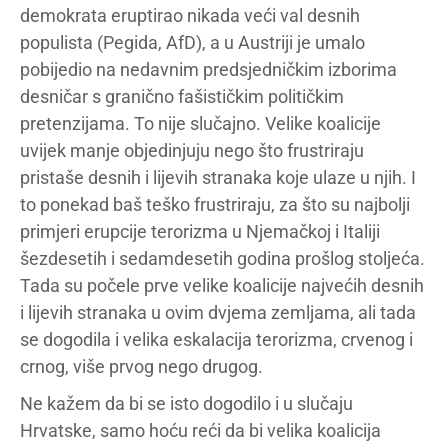
demokrata eruptirao nikada veći val desnih
populista (Pegida, AfD), a u Austriji je umalo
pobijedio na nedavnim predsjedničkim izborima
desničar s granično fašističkim političkim
pretenzijama. To nije slučajno. Velike koalicije
uvijek manje objedinjuju nego što frustriraju
pristaše desnih i lijevih stranaka koje ulaze u njih. I
to ponekad baš teško frustriraju, za što su najbolji
primjeri erupcije terorizma u Njemačkoj i Italiji
šezdesetih i sedamdesetih godina prošlog stoljeća.
Tada su počele prve velike koalicije najvećih desnih
i lijevih stranaka u ovim dvjema zemljama, ali tada
se dogodila i velika eskalacija terorizma, crvenog i
crnog, više prvog nego drugog.
Ne kažem da bi se isto dogodilo i u slučaju
Hrvatske, samo hoću reći da bi velika koalicija