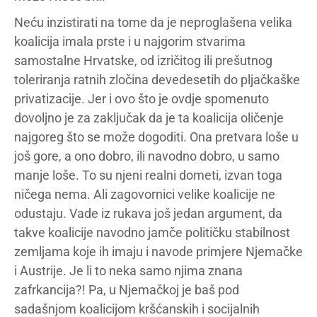
Neću inzistirati na tome da je neproglašena velika
koalicija imala prste i u najgorim stvarima
samostalne Hrvatske, od izričitog ili prešutnog
toleriranja ratnih zločina devedesetih do pljačkaške
privatizacije. Jer i ovo što je ovdje spomenuto
dovoljno je za zaključak da je ta koalicija oličenje
najgoreg što se može dogoditi. Ona pretvara loše u
još gore, a ono dobro, ili navodno dobro, u samo
manje loše. To su njeni realni dometi, izvan toga
ničega nema. Ali zagovornici velike koalicije ne
odustaju. Vade iz rukava još jedan argument, da
takve koalicije navodno jamče političku stabilnost
zemljama koje ih imaju i navode primjere Njemačke
i Austrije. Je li to neka samo njima znana
zafrkancija?! Pa, u Njemačkoj je baš pod
sadašnjom koalicijom kršćanskih i socijalnih