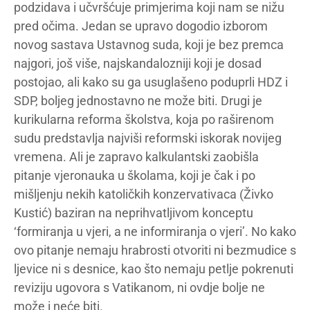
podzidava i učvršćuje primjerima koji nam se nižu
pred očima. Jedan se upravo dogodio izborom
novog sastava Ustavnog suda, koji je bez premca
najgori, još više, najskandalozniji koji je dosad
postojao, ali kako su ga usuglašeno poduprli HDZ i
SDP, boljeg jednostavno ne može biti. Drugi je
kurikularna reforma školstva, koja po raširenom
sudu predstavlja najviši reformski iskorak novijeg
vremena. Ali je zapravo kalkulantski zaobišla
pitanje vjeronauka u školama, koji je čak i po
mišljenju nekih katoličkih konzervativaca (Živko
Kustić) baziran na neprihvatljivom konceptu
‘formiranja u vjeri, a ne informiranja o vjeri’. No kako
ovo pitanje nemaju hrabrosti otvoriti ni bezmudice s
ljevice ni s desnice, kao što nemaju petlje pokrenuti
reviziju ugovora s Vatikanom, ni ovdje bolje ne
može i neće biti.