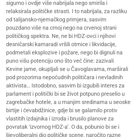
sigurno i ovdje više nabrijala nego smirila i
relaksirala političke strasti. I to nabrijala, za razliku
od talijansko-njemačkog primjera, sasvim
pouzdano više na crnoj nego na crvenoj strani
političkog spektra. Ne, ne bi HDZ-ovci i njihovi
desničarski kamaradi vršili otmice i likvidacije,
podmetali eksplozive i požare, nego bi dignuli na
puno višu potenciju ono što već čine: zazivali
Kevine jame, okupljali se u Čavoglavama, marširali
pod prozorima nepoćudnih političara i nevladinih
aktivista… Istodobno, sasvim bi izgubili interes za
parlament i politički bi se život potpuno preselio u
zagrebačke hotele, a u manjim sredinama u seoske
birtije i ćevabdžinice, gdje bi se galamilo protiv
vlastitih izdajnika i izroda i brusilo planove za
povratak ‘izvornog HDZ-a’. O da, pobunio bi se i
lijevoliberalni dio političke scene, naročito razne