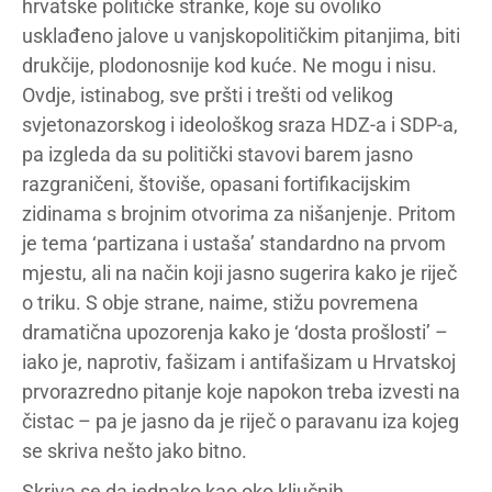
hrvatske političke stranke, koje su ovoliko
usklađeno jalove u vanjskopolitičkim pitanjima, biti
drukčije, plodonosnije kod kuće. Ne mogu i nisu.
Ovdje, istinabog, sve pršti i trešti od velikog
svjetonazorskog i ideološkog sraza HDZ-a i SDP-a,
pa izgleda da su politički stavovi barem jasno
razgraničeni, štoviše, opasani fortifikacijskim
zidinama s brojnim otvorima za nišanjenje. Pritom
je tema ‘partizana i ustaša’ standardno na prvom
mjestu, ali na način koji jasno sugerira kako je riječ
o triku. S obje strane, naime, stižu povremena
dramatična upozorenja kako je ‘dosta prošlosti’ –
iako je, naprotiv, fašizam i antifašizam u Hrvatskoj
prvorazredno pitanje koje napokon treba izvesti na
čistac – pa je jasno da je riječ o paravanu iza kojeg
se skriva nešto jako bitno.
Skriva se da jednako kao oko ključnih