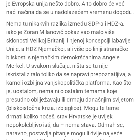
je Evropska unija nešto dobro. A to dobro će već
naći načina da se u nadolazećem vremenu dogodi…
Nema tu nikakvih razlika između SDP-a i HDZ-a,
iako je Zoran Milanović pokazivao malo više
sklonosti Velikoj Britaniji i njenoj koncepciji labavije
Unije, a HDZ Njemačkoj, ali više po liniji stranačke
bliskosti s njemačkim demokršćanima Angele
Merkel. U svakom slučaju, ništa se tu nije
iskristaliziralo toliko da se napravi prepoznatljiva, a
kamoli ozbiljna vanjskopolitička platforma. Kao što
je, uostalom, nema ni o ostalim temama koje
presudno obilježavaju ili drmaju današnjim svijetom
(bliskoistočna kriza, izbjeglice). Mogu te teme
drmati koliko hoćeš, stav Hrvatske je uvijek
nepokolebljivo isti, da – nema stava. Odmah se,
naravno, postavlja pitanje mogu li dvije najveće