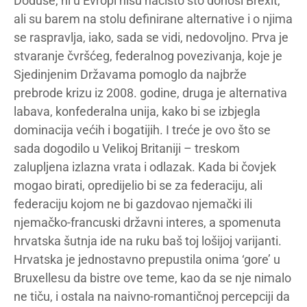
Doduše, ni u Evropi nisu načisto što donosi Brexit,
ali su barem na stolu definirane alternative i o njima
se raspravlja, iako, sada se vidi, nedovoljno. Prva je
stvaranje čvršćeg, federalnog povezivanja, koje je
Sjedinjenim Državama pomoglo da najbrže
prebrode krizu iz 2008. godine, druga je alternativa
labava, konfederalna unija, kako bi se izbjegla
dominacija većih i bogatijih. I treće je ovo što se
sada dogodilo u Velikoj Britaniji – treskom
zalupljena izlazna vrata i odlazak. Kada bi čovjek
mogao birati, opredijelio bi se za federaciju, ali
federaciju kojom ne bi gazdovao njemački ili
njemačko-francuski državni interes, a spomenuta
hrvatska šutnja ide na ruku baš toj lošijoj varijanti.
Hrvatska je jednostavno prepustila onima ‘gore’ u
Bruxellesu da bistre ove teme, kao da se nje nimalo
ne tiču, i ostala na naivno-romantičnoj percepciji da