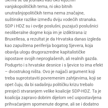
vanjskopolitičkih tema, ni oko bitnih
unutrašnjopolitičkih tema nema značajne,
suštinske razlike između dviju vodećih stranaka.
SDP i HDZ su i ovdje poslušni, puzajući poslušnici
neoliberalne dogme koja im je izdiktirana iz
Bruxellesa, a rezultat je da Hrvatska danas izgleda
kao zapuštena periferija bogatog Sjevera, koja
obavlja ulogu drugorazredne kapitalističke
ispostave svojih neproglašenih, ali realnih gazda.
Poduprto i s hrvatske desnice i s ljevice to ima efekt
– dvostrukog ništa. Ovo je najjači argument koji
treba suprotstaviti povremenim zahtjevima, koji se
opet čuju, da bi sadašnju političku krizu trebalo
presjeći stvaranjem velike koalicije SDP-HDZ. Ta je
koalicija zapravo dobrim dijelom već uspostavljena
prihvaćanjem spomenute dogme, ali se i dodatno