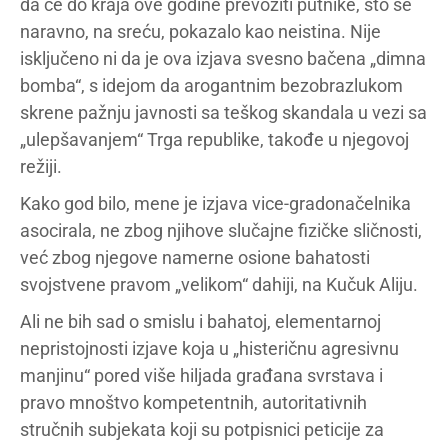
da će do kraja ove godine prevoziti putnike, što se
naravno, na sreću, pokazalo kao neistina. Nije
isključeno ni da je ova izjava svesno bačena „dimna
bomba“, s idejom da arogantnim bezobrazlukom
skrene pažnju javnosti sa teškog skandala u vezi sa
„ulepšavanjem“ Trga republike, takođe u njegovoj
režiji.
Kako god bilo, mene je izjava vice-gradonačelnika
asocirala, ne zbog njihove slučajne fizičke sličnosti,
već zbog njegove namerne osione bahatosti
svojstvene pravom „velikom“ dahiji, na Kučuk Aliju.
Ali ne bih sad o smislu i bahatoj, elementarnoj
nepristojnosti izjave koja u „histeričnu agresivnu
manjinu“ pored više hiljada građana svrstava i
pravo mnoštvo kompetentnih, autoritativnih
stručnih subjekata koji su potpisnici peticije za