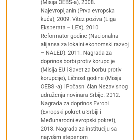
(Misija OEBS-a), 2008.
Najevropljanin (Prva evropska
kuća), 2009. Vitez poziva (Liga
Eksperata – LEX), 2010.
Reformator godine (Nacionalna
alijansa za lokalni ekonomski razvoj
– NALED), 2011. Nagrada za
doprinos borbi protiv korupcije
(Misija EU i Savet za borbu protiv
korupcije), Ličnost godine (Misija
OEBS -a) i Počasni član Nezavisnog
udruženja novinara Srbije. 2012.
Nagrada za doprinos Evropi
(Evropski pokret u Srbiji i
Međunarodni evropski pokret),
2013. Nagrada za instituciju sa
najvišim stepenom