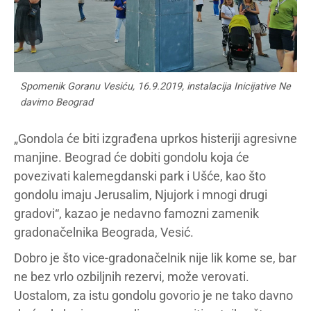
Spomenik Goranu Vesiću, 16.9.2019, instalacija Inicijative Ne
davimo Beograd
„Gondola će biti izgrađena uprkos histeriji agresivne
manjine. Beograd će dobiti gondolu koja će
povezivati kalemegdanski park i Ušće, kao što
gondolu imaju Jerusalim, Njujork i mnogi drugi
gradovi“, kazao je nedavno famozni zamenik
gradonačelnika Beograda, Vesić.
Dobro je što vice-gradonačelnik nije lik kome se, bar
ne bez vrlo ozbiljnih rezervi, može verovati.
Uostalom, za istu gondolu govorio je ne tako davno