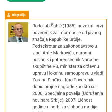
Biografija
Rodoljub Šabić (1955), advokat, prvi
poverenik za informacije od javnog
značaja Republike Srbije.
Podsekretar za zakonodavstvo u
vladi Ante Markovića, narodni
poslanik i potpredsednik Narodne
skupštine RS, ministar za državnu
upravu i lokalnu samoupravu u vladi
Zorana Đinđića. Kao Poverenik
dobio brojne nagrade kao što su:
2006. Specijalna povelja (Udruženja
novinara Srbije), 2007. Ličnost
godine u borbi za slobodu medija