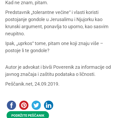
Kad ne znam, pitam.
Predstavnik „tolerantne većine“ i vlasti koristi
postojanje gondole u Jerusalimu i Njujorku kao
krunski argument, ponavlja to uporno, kao sasvim
neupitno.
Ipak, „uprkos“ tome, pitam one koji znaju više –
postoje li te gondole?
Autor je advokat i bivši Poverenik za informacije od
javnog značaja i zaštitu podataka o ličnosti.
Peščanik.net, 24.09.2019.
PODRŽITE PEŠČANIK