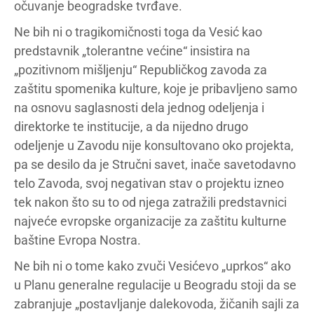
očuvanje beogradske tvrđave.
Ne bih ni o tragikomičnosti toga da Vesić kao
predstavnik „tolerantne većine“ insistira na
„pozitivnom mišljenju“ Republičkog zavoda za
zaštitu spomenika kulture, koje je pribavljeno samo
na osnovu saglasnosti dela jednog odeljenja i
direktorke te institucije, a da nijedno drugo
odeljenje u Zavodu nije konsultovano oko projekta,
pa se desilo da je Stručni savet, inače savetodavno
telo Zavoda, svoj negativan stav o projektu izneo
tek nakon što su to od njega zatražili predstavnici
najveće evropske organizacije za zaštitu kulturne
baštine Evropa Nostra.
Ne bih ni o tome kako zvuči Vesićevo „uprkos“ ako
u Planu generalne regulacije u Beogradu stoji da se
zabranjuje „postavljanje dalekovoda, žičanih sajli za