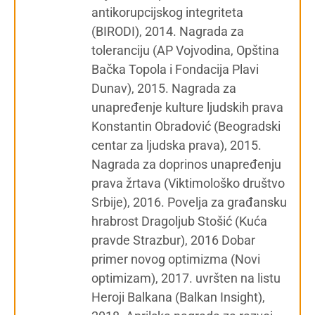
antikorupcijskog integriteta
(BIRODI), 2014. Nagrada za
toleranciju (AP Vojvodina, Opština
Bačka Topola i Fondacija Plavi
Dunav), 2015. Nagrada za
unapređenje kulture ljudskih prava
Konstantin Obradović (Beogradski
centar za ljudska prava), 2015.
Nagrada za doprinos unapređenju
prava žrtava (Viktimološko društvo
Srbije), 2016. Povelja za građansku
hrabrost Dragoljub Stošić (Kuća
pravde Strazbur), 2016 Dobar
primer novog optimizma (Novi
optimizam), 2017. uvršten na listu
Heroji Balkana (Balkan Insight),