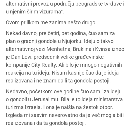
alternativni prevoz u području beogradske tvrđave i
u njenim širim vizurama“.
Ovom prilikom me zanima nešto drugo.
Nekad davno, pre četiri, pet godina, čuo sam za
plan o gradnji gondole u Njujorku. Ideju o takvoj
alternativnoj vezi Menhetna, Bruklina i Kvinsa izneo
je Dan Levi, predsednik velike građevinske
kompanije City Realty. Ali bilo je mnogo negativnih
reakcija na tu ideju. Nisam kasnije čuo da je ideja
realizovana i ne znam da li ta gondola postoji.
Nedavno, početkom ove godine čuo sam i za ideju
o gondoli u Jerusalimu. Bila je to ideja ministarstva
turizma Izraela. I ona je naišla na žestok otpor.
Izgleda mi sasvim neverovatno da je već mogla biti
realizovana i da ta gondola postoji.