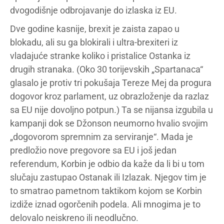
dvogodišnje odbrojavanje do izlaska iz EU.
Dve godine kasnije, brexit je zaista zapao u
blokadu, ali su ga blokirali i ultra-brexiteri iz
vladajuće stranke koliko i pristalice Ostanka iz
drugih stranaka. (Oko 30 torijevskih „Spartanaca“
glasalo je protiv tri pokušaja Tereze Mej da progura
dogovor kroz parlament, uz obrazloženje da razlaz
sa EU nije dovoljno potpun.) Ta se nijansa izgubila u
kampanji dok se Džonson neumorno hvalio svojim
„dogovorom spremnim za serviranje“. Mada je
predložio nove pregovore sa EU i još jedan
referendum, Korbin je odbio da kaže da li bi u tom
slučaju zastupao Ostanak ili Izlazak. Njegov tim je
to smatrao pametnom taktikom kojom se Korbin
izdiže iznad ogorčenih podela. Ali mnogima je to
delovalo neiskreno ili neodlučno.