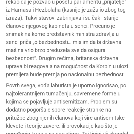
rekao da je pozvao u posetu parlamentu „prijatelje“
iz Hamasa i Hezbolaha (kasnije je zažalio zbog tog
izraza). Takvi stavovi zabrinjavali su čak i starije
članove njegovog kabineta u senci. Procurio je
snimak na kome predstavnik ministra zdravlja u
senci priča „o bezbednosti… mislim da bi državna
mašina vrlo brzo preduzela sve da osigura
bezbednost“. Drugim rečima, britanska državna
uprava bi reagovala na mogućnost da Korbin u ulozi
premijera bude pretnja po nacionalnu bezbednost.
Povrh svega, vođa laburista je uporno ignorisao, po
najtolerantnijem tumačenju, savremene forme u
kojima se pojavljuje antisemitizam. Problem su
dodatno pogoršale spore reakcije stranke na
pritužbe zbog njenih članova koji šire antisemitske
klevete i teorije zavere, ili provokacije kao što je
poređenje Izraela sa nacistima. Taj tinjajući skandal