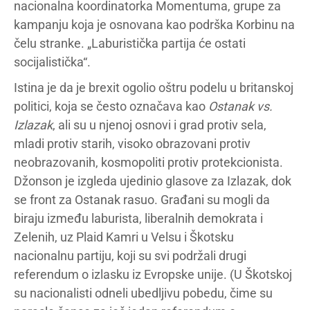
nacionalna koordinatorka Momentuma, grupe za
kampanju koja je osnovana kao podrška Korbinu na
čelu stranke. „Laburistička partija će ostati
socijalistička“.
Istina je da je brexit ogolio oštru podelu u britanskoj
politici, koja se često označava kao
Ostanak vs.
Izlazak
, ali su u njenoj osnovi i grad protiv sela,
mladi protiv starih, visoko obrazovani protiv
neobrazovanih, kosmopoliti protiv protekcionista.
Džonson je izgleda ujedinio glasove za Izlazak, dok
se front za Ostanak rasuo. Građani su mogli da
biraju između laburista, liberalnih demokrata i
Zelenih, uz Plaid Kamri u Velsu i Škotsku
nacionalnu partiju, koji su svi podržali drugi
referendum o izlasku iz Evropske unije. (U Škotskoj
su nacionalisti odneli ubedljivu pobedu, čime su