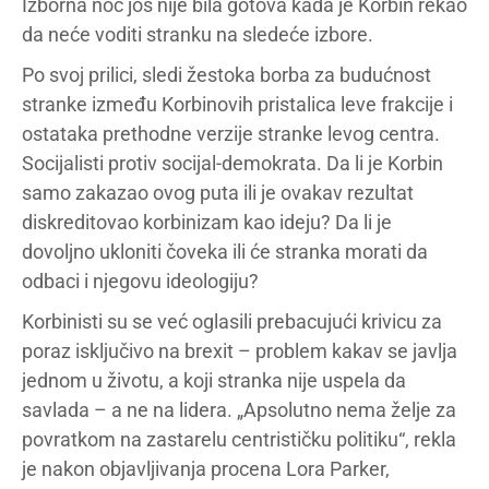
Izborna noć još nije bila gotova kada je Korbin rekao
da neće voditi stranku na sledeće izbore.
Po svoj prilici, sledi žestoka borba za budućnost
stranke između Korbinovih pristalica leve frakcije i
ostataka prethodne verzije stranke levog centra.
Socijalisti protiv socijal-demokrata. Da li je Korbin
samo zakazao ovog puta ili je ovakav rezultat
diskreditovao korbinizam kao ideju? Da li je
dovoljno ukloniti čoveka ili će stranka morati da
odbaci i njegovu ideologiju?
Korbinisti su se već oglasili prebacujući krivicu za
poraz isključivo na brexit – problem kakav se javlja
jednom u životu, a koji stranka nije uspela da
savlada – a ne na lidera. „Apsolutno nema želje za
povratkom na zastarelu centrističku politiku“, rekla
je nakon objavljivanja procena Lora Parker,