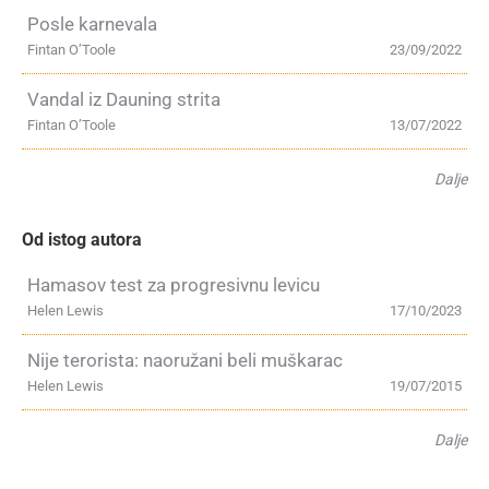
Posle karnevala
Fintan O’Toole
23/09/2022
Vandal iz Dauning strita
Fintan O’Toole
13/07/2022
Dalje
Od istog autora
Hamasov test za progresivnu levicu
Helen Lewis
17/10/2023
Nije terorista: naoružani beli muškarac
Helen Lewis
19/07/2015
Dalje