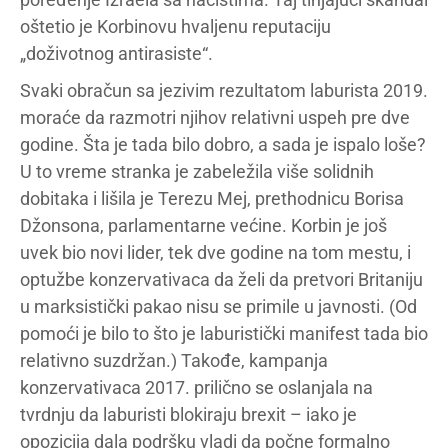
oštetio je Korbinovu hvaljenu reputaciju
„doživotnog antirasiste“.
Svaki obračun sa jezivim rezultatom laburista 2019.
moraće da razmotri njihov relativni uspeh pre dve
godine. Šta je tada bilo dobro, a sada je ispalo loše?
U to vreme stranka je zabeležila više solidnih
dobitaka i lišila je Terezu Mej, prethodnicu Borisa
Džonsona, parlamentarne većine. Korbin je još
uvek bio novi lider, tek dve godine na tom mestu, i
optužbe konzervativaca da želi da pretvori Britaniju
u marksistički pakao nisu se primile u javnosti. (Od
pomoći je bilo to što je laburistički manifest tada bio
relativno suzdržan.) Takođe, kampanja
konzervativaca 2017. prilično se oslanjala na
tvrdnju da laburisti blokiraju brexit – iako je
opozicija dala podršku vladi da počne formalno