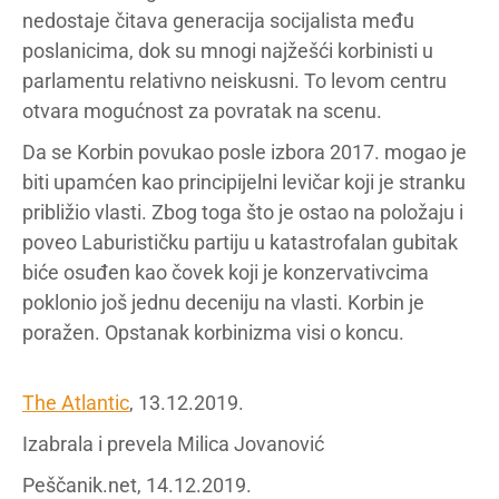
nedostaje čitava generacija socijalista među
poslanicima, dok su mnogi najžešći korbinisti u
parlamentu relativno neiskusni. To levom centru
otvara mogućnost za povratak na scenu.
Da se Korbin povukao posle izbora 2017. mogao je
biti upamćen kao principijelni levičar koji je stranku
približio vlasti. Zbog toga što je ostao na položaju i
poveo Laburističku partiju u katastrofalan gubitak
biće osuđen kao čovek koji je konzervativcima
poklonio još jednu deceniju na vlasti. Korbin je
poražen. Opstanak korbinizma visi o koncu.
The Atlantic
, 13.12.2019.
Izabrala i prevela Milica Jovanović
Peščanik.net, 14.12.2019.