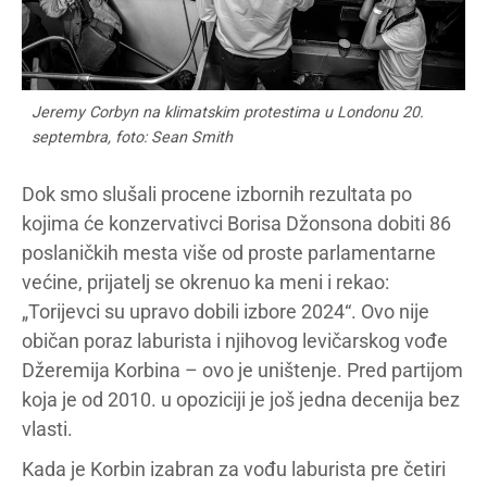
Jeremy Corbyn na klimatskim protestima u Londonu 20.
septembra, foto: Sean Smith
Dok smo slušali procene izbornih rezultata po
kojima će konzervativci Borisa Džonsona dobiti 86
poslaničkih mesta više od proste parlamentarne
većine, prijatelj se okrenuo ka meni i rekao:
„Torijevci su upravo dobili izbore 2024“. Ovo nije
običan poraz laburista i njihovog levičarskog vođe
Džeremija Korbina – ovo je uništenje. Pred partijom
koja je od 2010. u opoziciji je još jedna decenija bez
vlasti.
Kada je Korbin izabran za vođu laburista pre četiri