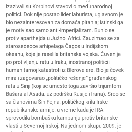
izazivali su Korbinovi stavovi o međunarodnoj
politici. Dok nije postao lider laburista, uglavnom je
bio nezainteresovan za domaća pitanja; istinski ga
je motivisao samo anti-imperijalizam. Bunio se
protiv aparthejda u Južnoj Africi. Zauzimao se za
starosedeoce arhipelaga Čagos u Indijskom
okeanu, koje je raselila britanska vojska. Čuven je
po protivljenju ratu u Iraku, inostranoj politici i
humanitarnoj katastrofi iz Blerove ere. Bio je čovek
mira i zagovarao „političko rešenje“ građanskog
rata u Siriji (koji se umesto toga završio trijumfom
Bašara al-Asada, uz podršku Rusije i Irana). Sreo se
sa članovima Šin Fejna, političkog krila Irske
republikanske armije, u vreme kada je IRA
sprovodila bombašku kampanju protiv britanske
vlasti u Severnoj Irskoj. Na jednom skupu 2009. je