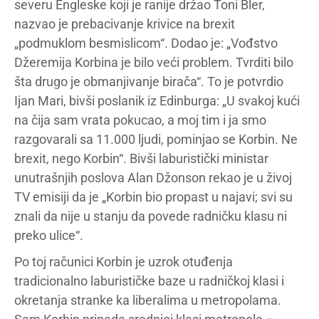
severu Engleske koji je ranije držao Toni Bler,
nazvao je prebacivanje krivice na brexit
„podmuklom besmislicom“. Dodao je: „Vođstvo
Džeremija Korbina je bilo veći problem. Tvrditi bilo
šta drugo je obmanjivanje birača“. To je potvrdio
Ijan Mari, bivši poslanik iz Edinburga: „U svakoj kući
na čija sam vrata pokucao, a moj tim i ja smo
razgovarali sa 11.000 ljudi, pominjao se Korbin. Ne
brexit, nego Korbin“. Bivši laburistički ministar
unutrašnjih poslova Alan Džonson rekao je u živoj
TV emisiji da je „Korbin bio propast u najavi; svi su
znali da nije u stanju da povede radničku klasu ni
preko ulice“.
Po toj računici Korbin je uzrok otuđenja
tradicionalno laburističke baze u radničkoj klasi i
okretanja stranke ka liberalima u metropolama.