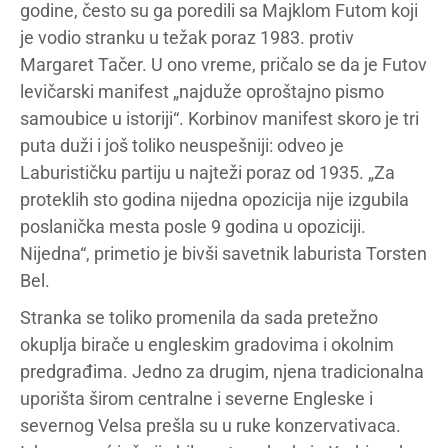
godine, često su ga poredili sa Majklom Futom koji
je vodio stranku u težak poraz 1983. protiv
Margaret Tačer. U ono vreme, pričalo se da je Futov
levičarski manifest „najduže oproštajno pismo
samoubice u istoriji“. Korbinov manifest skoro je tri
puta duži i još toliko neuspešniji: odveo je
Laburističku partiju u najteži poraz od 1935. „Za
proteklih sto godina nijedna opozicija nije izgubila
poslanička mesta posle 9 godina u opoziciji.
Nijedna“, primetio je bivši savetnik laburista Torsten
Bel.
Stranka se toliko promenila da sada pretežno
okuplja birače u engleskim gradovima i okolnim
predgrađima. Jedno za drugim, njena tradicionalna
uporišta širom centralne i severne Engleske i
severnog Velsa prešla su u ruke konzervativaca.