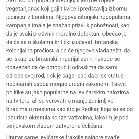
Sam Korbin pripada srednjoj klasi metropole –
vegetarijanac koji gaji tikvice i predstavlja izbornu
jedinicu iz Londona. Njegova istorijski nepopularna
kampanja imala je snažan prizvuk pobožnosti, kao
da je svaki protivnik moralno defektan. Obećao je
da će se u školama kritički izučavati britanska
kolonijalna prošlost, a da će njegova vlada težiti da
se iskupi za britanski imperijalizam. Takođe se
obavezao da će omogućiti odraslima da sami
odrede svoj rod, dok je sugerisao da bi se status
nebinarnih osoba mogao urediti zakonom. Takve
politike su jako popularne na levičarskim nalozima
na tviteru, ali su verovatno manje zanimljive
biračima u mestima kao što je Redkar, koja su se od
laburista okrenula konzervativcima, iako im je pod
torijevskom vladom zatvorena čeličana.
Unutar same levičarske frakcije najgore svađe