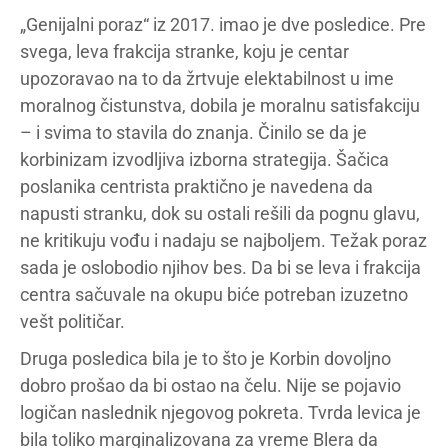
„Genijalni poraz“ iz 2017. imao je dve posledice. Pre
svega, leva frakcija stranke, koju je centar
upozoravao na to da žrtvuje elektabilnost u ime
moralnog čistunstva, dobila je moralnu satisfakciju
– i svima to stavila do znanja. Činilo se da je
korbinizam izvodljiva izborna strategija. Šačica
poslanika centrista praktično je navedena da
napusti stranku, dok su ostali rešili da pognu glavu,
ne kritikuju vođu i nadaju se najboljem. Težak poraz
sada je oslobodio njihov bes. Da bi se leva i frakcija
centra sačuvale na okupu biće potreban izuzetno
vešt političar.
Druga posledica bila je to što je Korbin dovoljno
dobro prošao da bi ostao na čelu. Nije se pojavio
logičan naslednik njegovog pokreta. Tvrda levica je
bila toliko marginalizovana za vreme Blera da