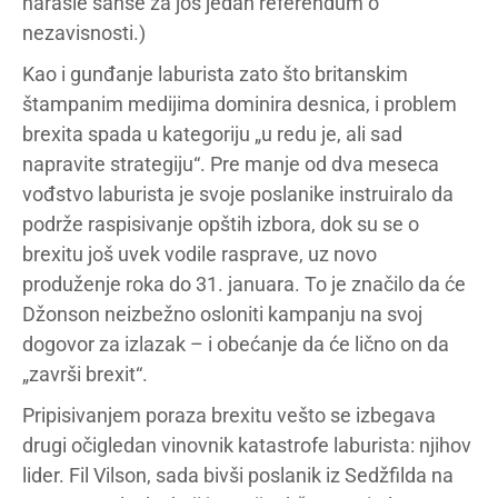
narasle šanse za još jedan referendum o
nezavisnosti.)
Kao i gunđanje laburista zato što britanskim
štampanim medijima dominira desnica, i problem
brexita spada u kategoriju „u redu je, ali sad
napravite strategiju“. Pre manje od dva meseca
vođstvo laburista je svoje poslanike instruiralo da
podrže raspisivanje opštih izbora, dok su se o
brexitu još uvek vodile rasprave, uz novo
produženje roka do 31. januara. To je značilo da će
Džonson neizbežno osloniti kampanju na svoj
dogovor za izlazak – i obećanje da će lično on da
„završi brexit“.
Pripisivanjem poraza brexitu vešto se izbegava
drugi očigledan vinovnik katastrofe laburista: njihov
lider. Fil Vilson, sada bivši poslanik iz Sedžfilda na