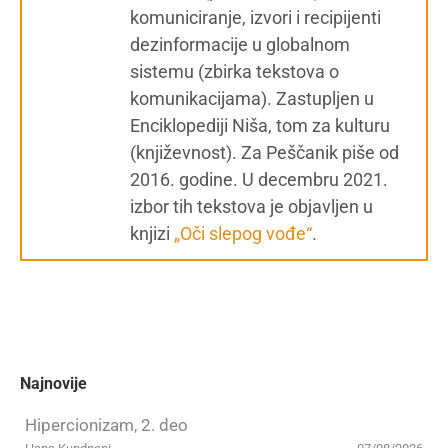
komuniciranje, izvori i recipijenti
dezinformacije u globalnom
sistemu (zbirka tekstova o
komunikacijama). Zastupljen u
Enciklopediji Niša, tom za kulturu
(književnost). Za Peščanik piše od
2016. godine. U decembru 2021.
izbor tih tekstova je objavljen u
knjizi
„Oči slepog vođe“
.
Najnovije
Hipercionizam, 2. deo