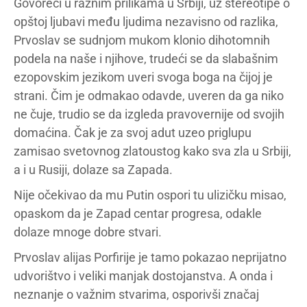
Govoreći u raznim prilikama u Srbiji, uz stereotipe o
opštoj ljubavi među ljudima nezavisno od razlika,
Prvoslav se sudnjom mukom klonio dihotomnih
podela na naše i njihove, trudeći se da slabašnim
ezopovskim jezikom uveri svoga boga na čijoj je
strani. Čim je odmakao odavde, uveren da ga niko
ne čuje, trudio se da izgleda pravovernije od svojih
domaćina. Čak je za svoj adut uzeo priglupu
zamisao svetovnog zlatoustog kako sva zla u Srbiji,
a i u Rusiji, dolaze sa Zapada.
Nije očekivao da mu Putin ospori tu ulizičku misao,
opaskom da je Zapad centar progresa, odakle
dolaze mnoge dobre stvari.
Prvoslav alijas Porfirije je tamo pokazao neprijatno
udvorištvo i veliki manjak dostojanstva. A onda i
neznanje o važnim stvarima, osporivši značaj