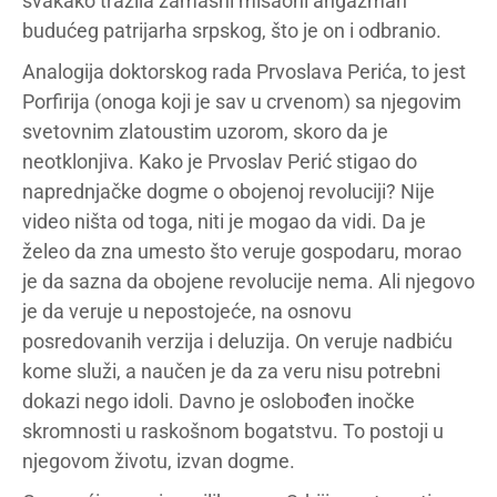
svakako tražila zamašni misaoni angažman
budućeg patrijarha srpskog, što je on i odbranio.
Analogija doktorskog rada Prvoslava Perića, to jest
Porfirija (onoga koji je sav u crvenom) sa njegovim
svetovnim zlatoustim uzorom, skoro da je
neotklonjiva. Kako je Prvoslav Perić stigao do
naprednjačke dogme o obojenoj revoluciji? Nije
video ništa od toga, niti je mogao da vidi. Da je
želeo da zna umesto što veruje gospodaru, morao
je da sazna da obojene revolucije nema. Ali njegovo
je da veruje u nepostojeće, na osnovu
posredovanih verzija i deluzija. On veruje nadbiću
kome služi, a naučen je da za veru nisu potrebni
dokazi nego idoli. Davno je oslobođen inočke
skromnosti u raskošnom bogatstvu. To postoji u
njegovom životu, izvan dogme.