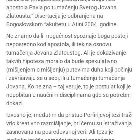
apostola Pavla po tumačenju Svetog Jovana
Zlatousta.“ Disertacija je odbranjena na
Bogoslovskom fakultetu u Atini 2004. godine.
Ne znamo da li mogućnost spoznaje boga postoji
neposredno kod apostola, ili tek na osnovu
tumačenja Jovana Zlatoustog. Ali je dokazivanje
takvih hipoteza moralo da bude spekulativno
(mišljenjem o mišljenju) putevima duha koji počinju
i završavaju se u sebi, ili u tumačenju tumačenja
Jovana. Ko ne zna – taj veruje, to je postulat koji je
nepobitan u naučnim disciplinama gde su potrebni
dokazi.
Izvesno je, međutim da pristup Porfirijevoj tezi traži
vrlo kreativno razmišljanje, pri čemu su istraživanja
zasnovana na posredovanoj veri. Ali teza je