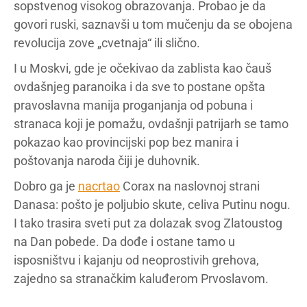
sopstvenog visokog obrazovanja. Probao je da
govori ruski, saznavši u tom mučenju da se obojena
revolucija zove „cvetnaja“ ili slično.
I u Moskvi, gde je očekivao da zablista kao čauš
ovdašnjeg paranoika i da sve to postane opšta
pravoslavna manija proganjanja od pobuna i
stranaca koji je pomažu, ovdašnji patrijarh se tamo
pokazao kao provincijski pop bez manira i
poštovanja naroda čiji je duhovnik.
Dobro ga je
nacrtao
Corax na naslovnoj strani
Danasa: pošto je poljubio skute, celiva Putinu nogu.
I tako trasira sveti put za dolazak svog Zlatoustog
na Dan pobede. Da dođe i ostane tamo u
isposništvu i kajanju od neoprostivih grehova,
zajedno sa stranačkim kaluđerom Prvoslavom.