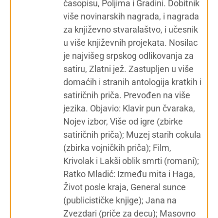
časopisu, Poljima i Gradini. Dobitnik
više novinarskih nagrada, i nagrada
za književno stvaralaštvo, i učesnik
u više književnih projekata. Nosilac
je najvišeg srpskog odlikovanja za
satiru, Zlatni jež. Zastupljen u više
domaćih i stranih antologija kratkih i
satiričnih priča. Prevođen na više
jezika. Objavio: Klavir pun čvaraka,
Nojev izbor, Više od igre (zbirke
satiričnih priča); Muzej starih cokula
(zbirka vojničkih priča); Film,
Krivolak i Lakši oblik smrti (romani);
Ratko Mladić: Između mita i Haga,
Život posle kraja, General sunce
(publicističke knjige); Jana na
Zvezdari (priče za decu); Masovno