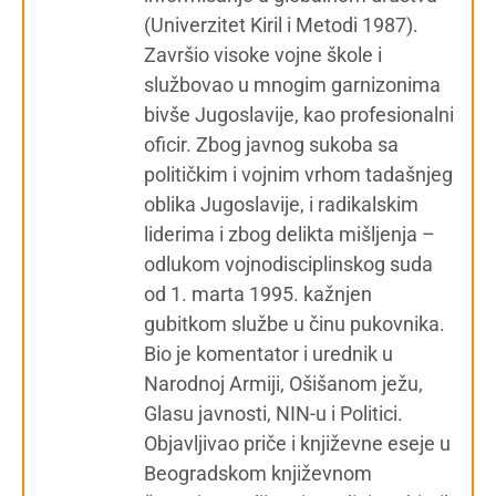
(Univerzitet Kiril i Metodi 1987).
Završio visoke vojne škole i
službovao u mnogim garnizonima
bivše Jugoslavije, kao profesionalni
oficir. Zbog javnog sukoba sa
političkim i vojnim vrhom tadašnjeg
oblika Jugoslavije, i radikalskim
liderima i zbog delikta mišljenja –
odlukom vojnodisciplinskog suda
od 1. marta 1995. kažnjen
gubitkom službe u činu pukovnika.
Bio je komentator i urednik u
Narodnoj Armiji, Ošišanom ježu,
Glasu javnosti, NIN-u i Politici.
Objavljivao priče i književne eseje u
Beogradskom književnom