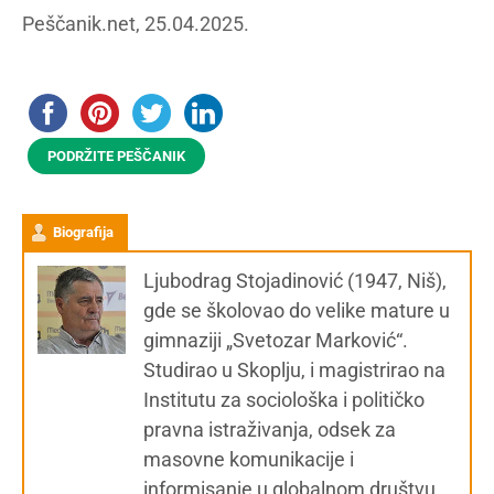
Peščanik.net, 25.04.2025.
PODRŽITE PEŠČANIK
Biografija
Ljubodrag Stojadinović (1947, Niš),
gde se školovao do velike mature u
gimnaziji „Svetozar Marković“.
Studirao u Skoplju, i magistrirao na
Institutu za sociološka i političko
pravna istraživanja, odsek za
masovne komunikacije i
informisanje u globalnom društvu