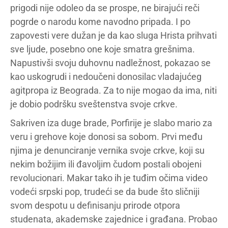
prigodi nije odoleo da se prospe, ne birajući reči
pogrde o narodu kome navodno pripada. I po
zapovesti vere dužan je da kao sluga Hrista prihvati
sve ljude, posebno one koje smatra grešnima.
Napustivši svoju duhovnu nadležnost, pokazao se
kao uskogrudi i nedoučeni donosilac vladajućeg
agitpropa iz Beograda. Za to nije mogao da ima, niti
je dobio podršku sveštenstva svoje crkve.
Sakriven iza duge brade, Porfirije je slabo mario za
veru i grehove koje donosi sa sobom. Prvi među
njima je denunciranje vernika svoje crkve, koji su
nekim božijim ili đavoljim čudom postali obojeni
revolucionari. Makar tako ih je tuđim očima video
vodeći srpski pop, trudeći se da bude što sličniji
svom despotu u definisanju prirode otpora
studenata, akademske zajednice i građana. Probao