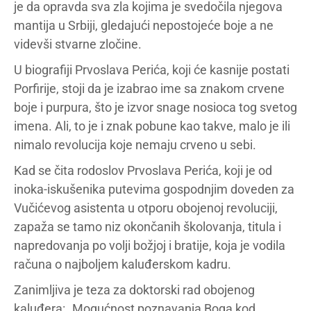
je da opravda sva zla kojima je svedočila njegova
mantija u Srbiji, gledajući nepostojeće boje a ne
videvši stvarne zločine.
U biografiji Prvoslava Perića, koji će kasnije postati
Porfirije, stoji da je izabrao ime sa znakom crvene
boje i purpura, što je izvor snage nosioca tog svetog
imena. Ali, to je i znak pobune kao takve, malo je ili
nimalo revolucija koje nemaju crveno u sebi.
Kad se čita rodoslov Prvoslava Perića, koji je od
inoka-iskušenika putevima gospodnjim doveden za
Vučićevog asistenta u otporu obojenoj revoluciji,
zapaža se tamo niz okončanih školovanja, titula i
napredovanja po volji božjoj i bratije, koja je vodila
računa o najboljem kaluđerskom kadru.
Zanimljiva je teza za doktorski rad obojenog
kaluđera: „Mogućnost poznavanja Boga kod