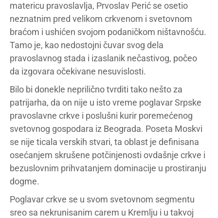
matericu pravoslavlja, Prvoslav Perić se osetio
neznatnim pred velikom crkvenom i svetovnom
braćom i ushićen svojom podaničkom ništavnošću.
Tamo je, kao nedostojni čuvar svog dela
pravoslavnog stada i izaslanik nečastivog, počeo
da izgovara očekivane nesuvislosti.
Bilo bi donekle neprilično tvrditi tako nešto za
patrijarha, da on nije u isto vreme poglavar Srpske
pravoslavne crkve i poslušni kurir poremećenog
svetovnog gospodara iz Beograda. Poseta Moskvi
se nije ticala verskih stvari, ta oblast je definisana
osećanjem skrušene potčinjenosti ovdašnje crkve i
bezuslovnim prihvatanjem dominacije u prostiranju
dogme.
Poglavar crkve se u svom svetovnom segmentu
sreo sa nekrunisanim carem u Kremlju i u takvoj