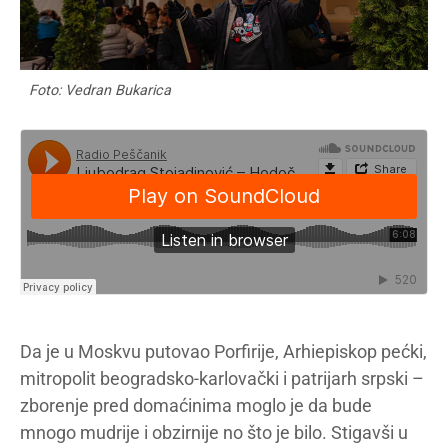
Foto: Vedran Bukarica
Da je u Moskvu putovao Porfirije, Arhiepiskop pećki,
mitropolit beogradsko-karlovački i patrijarh srpski –
zborenje pred domaćinima moglo je da bude
mnogo mudrije i obzirnije no što je bilo. Stigavši u