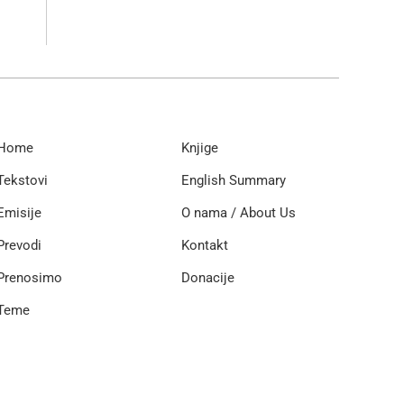
Home
Knjige
Tekstovi
English Summary
Emisije
O nama / About Us
Prevodi
Kontakt
Prenosimo
Donacije
Teme