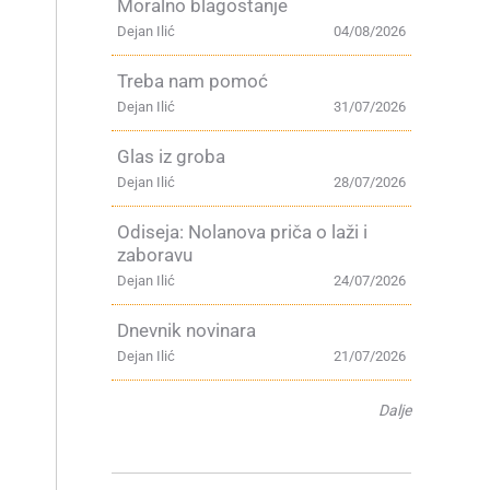
Moralno blagostanje
Dejan Ilić
04/08/2026
Treba nam pomoć
Dejan Ilić
31/07/2026
Glas iz groba
Dejan Ilić
28/07/2026
Odiseja: Nolanova priča o laži i
zaboravu
Dejan Ilić
24/07/2026
Dnevnik novinara
Dejan Ilić
21/07/2026
Dalje