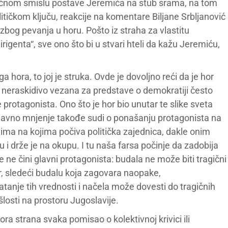
boličnom smislu postave Jeremića na stub srama, na tom
litičkom ključu, reakcije na komentare Biljane Srbljanović
zbog pevanja u horu. Pošto iz straha za vlastitu
„dirigenta“, sve ono što bi u stvari hteli da kažu Jeremiću,
 hora, to joj je struka. Ovde je dovoljno reći da je hor
as neraskidivo vezana za predstave o demokratiji često
protagonista. Ono što je hor bio unutar te slike sveta
javno mnjenje takođe sudi o ponašanju protagonista na
elima na kojima počiva politička zajednica, dakle onim
i drže je na okupu. I tu naša farsa počinje da zadobija
 ne čini glavni protagonista: budala ne može biti tragični
or, sledeći budalu koja zagovara naopake,
vatanje tih vrednosti i načela može dovesti do tragičnih
losti na prostoru Jugoslavije.
 strana svaka pomisao o kolektivnoj krivici ili