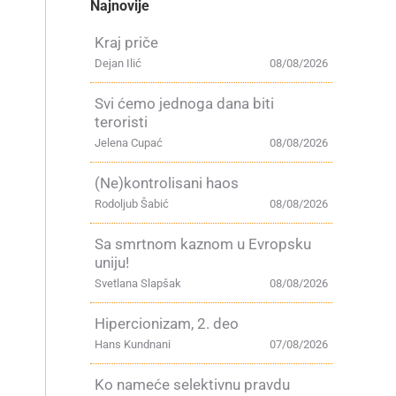
Najnovije
Kraj priče
Dejan Ilić
08/08/2026
Svi ćemo jednoga dana biti
teroristi
Jelena Cupać
08/08/2026
(Ne)kontrolisani haos
Rodoljub Šabić
08/08/2026
Sa smrtnom kaznom u Evropsku
uniju!
Svetlana Slapšak
08/08/2026
Hipercionizam, 2. deo
Hans Kundnani
07/08/2026
Ko nameće selektivnu pravdu