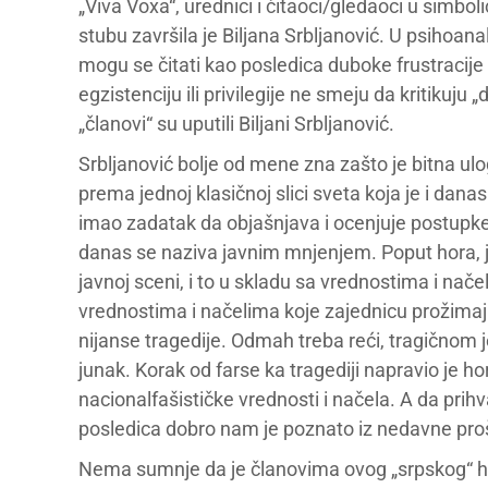
„Viva Voxa“, urednici i čitaoci/gledaoci u sim
stubu završila je Biljana Srbljanović. U psihoana
mogu se čitati kao posledica duboke frustracije 
egzistenciju ili privilegije ne smeju da kritikuju 
„članovi“ su uputili Biljani Srbljanović.
Srbljanović bolje od mene zna zašto je bitna uloga
prema jednoj klasičnoj slici sveta koja je i dan
imao zadatak da objašnjava i ocenjuje postupke 
danas se naziva javnim mnjenjem. Poput hora, 
javnoj sceni, i to u skladu sa vrednostima i nač
vrednostima i načelima koje zajednicu prožimaju 
nijanse tragedije. Odmah treba reći, tragičnom je
junak. Korak od farse ka tragediji napravio je h
nacionalfašističke vrednosti i načela. A da prih
posledica dobro nam je poznato iz nedavne proš
Nema sumnje da je članovima ovog „srpskog“ hora