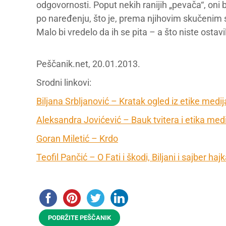
odgovornosti. Poput nekih ranijih „pevača“, oni
po naređenju, što je, prema njihovim skučenim 
Malo bi vredelo da ih se pita – a što niste osta
Peščanik.net, 20.01.2013.
Srodni linkovi:
Biljana Srbljanović – Kratak ogled iz etike med
Aleksandra Jovićević – Bauk tvitera i etika med
Goran Miletić – Krdo
Teofil Pančić – O Fati i škodi, Biljani i sajber ha
PODRŽITE PEŠČANIK