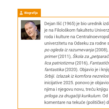
Biografija
Dejan Ilić (1965) je bio urednik i
je na Filološkom fakultetu Univer
roda i kulture na Centralnoevrops
univerzitetu na Odseku za rodne st
po ogleda iz razumevanja
(2008)
primer
(2011),
Škola za „petparačk
lica patriotizma
(2016),
Fantastičn
fantastika
(2020). Objavio je i knj
Srbiji. Izlazak iz komfora nezrelos
inicijative 2025. ponovo je objavi
njima i njegovu novu, treću knjigu
priloga za drugačiji kurikulum
. Od
komentare na tekuće (političke) 