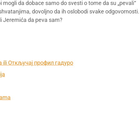
 bi mogli da dobace samo do svesti o tome da su „pevali“
shvatanjima, dovoljno da ih oslobodi svake odgovornosti.
vili Jeremića da peva sam?
ija ili Откључај профил гадуро
ija
jkama