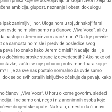
alnih prilika koje ne dozvoljavaju pristojan život i želja da
ručena ambicija, glupost, neznanje i obest, dok ulogu
pak zanimljiviji hor. Uloga hora u toj „drinskoj“ farsi
rom ovde ne mislim samo na članove „Viva Voxa“, ali ću
je da nastupi u Jeremićevom aranžmanu? Da li je previše
t da samostalno misle i predvide posledice svog
 peva i to onako kako Jeremić misli? Nadalje, da li je
a o zločinima srpske strane iz devedesetih? Ako neko od
ostavke, zašto se nije pobunio protiv repertoara koji je
um? Ili je za sve nas postalo normalno da ovde samo
u, dok se od svih ostalih isključivo očekuje da pevaju kako
mo članovi „Viva Voxa“. U horu o kome govorim, sledeći
edija. I ne samo oni, nego i niz anonimnih osoba koje
ićeve dirigentske upute. Na kraju, umesto da članovi