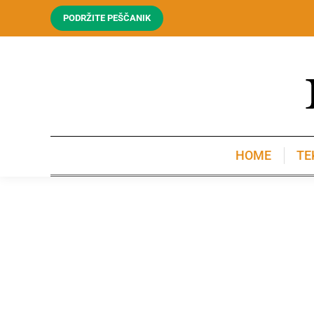
PODRŽITE PEŠČANIK
HOME
TE
HOME
TE