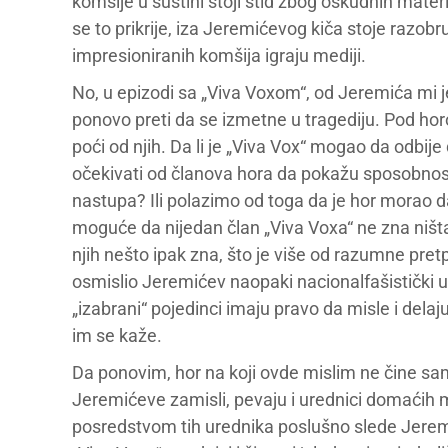
komšije u suštini stoji stid zbog oskudnih materij
se to prikrije, iza Jeremićevog kiča stoje razob
impresioniranih komšija igraju mediji.
No, u epizodi sa „Viva Voxom“, od Jeremića mi je i
ponovo preti da se izmetne u tragediju. Pod ho
poći od njih. Da li je „Viva Vox“ mogao da odbi
očekivati od članova hora da pokažu sposobnos
nastupa? Ili polazimo od toga da je hor morao da
moguće da nijedan član „Viva Voxa“ ne zna ništ
njih nešto ipak zna, što je više od razumne pretp
osmislio Jeremićev naopaki nacionalfašistički 
„izabrani“ pojedinci imaju pravo da misle i delaj
im se kaže.
Da ponovim, hor na koji ovde mislim ne čine sa
Jeremićeve zamisli, pevaju i urednici domaćih m
posredstvom tih urednika poslušno slede Jerem