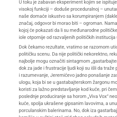
U toku je zabavan eksperiment kojim se ispituje k
visokoj funkciji – doduše proceduralnoj – unut
naše domaće iskustvo sa korumpiranjem (dakle, kv
značaj, odgovor bi morao biti – ogroman. Nama ć
kojoj će pokazati da li su međunarodne političk
iole otpornije od razvaljenih političkih institucija 
Dok čekamo rezultate, vratimo se razornom utica
političku scenu. Da nije politički nekorektno, r
najbolje mogu označiti sintagmom „gastarbajters
dok za jade i frustracije ljudi koji su išli da 
i razumevanje, Jeremićevo jadno ponašanje zasl
ulogu, koja bi se u gastabajterskom žargonu mog
koristi za lažno predstavljanje kod kuće, pri č
poslednje produciranje sa horom „Viva Vox“ ne
kuće, spolja ukrašene gipsanim lavovima, a u
porculanskim balerinama. No, dok iza gastarba