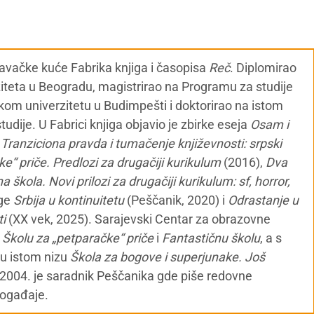
zdavačke kuće Fabrika knjiga i časopisa
Reč
. Diplomirao
ziteta u Beogradu, magistrirao na Programu za studije
kom univerzitetu u Budimpešti i doktorirao na istom
udije. U Fabrici knjiga objavio je zbirke eseja
Osam i
,
Tranziciona pravda i tumačenje književnosti: srpski
e“ priče. Predlozi za drugačiji kurikulum
(2016),
Dva
a škola. Novi prilozi za drugačiji kurikulum: sf, horror,
ige
Srbija u kontinuitetu
(Peščanik, 2020) i
Odrastanje u
ti
(XX vek, 2025). Sarajevski Centar za obrazovne
o
Školu za „petparačke“ priče
i
Fantastičnu školu
, a s
 u istom nizu
Škola za bogove i superjunake. Još
 2004. je saradnik Peščanika gde piše redovne
događaje.