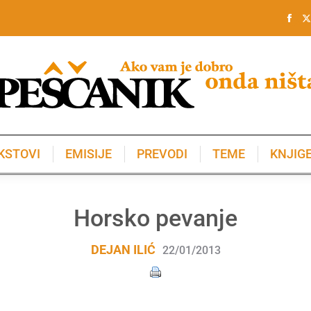
KSTOVI
EMISIJE
PREVODI
TEME
KNJIG
KSTOVI
EMISIJE
PREVODI
TEME
KNJIG
Horsko pevanje
DEJAN ILIĆ
22/01/2013